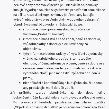
k internetu), žádné další náklady účtované nad tento rámec
celkové ceny prodávající neúčtuje. Odesláním objednávky
kupující vyjadřuje souhlas s využíváním prostředků komunikace
na dálku. K uzavření kupní smlouvy je třeba, aby kupující
vytvořil objednávku prostřednictvím webového rozhraní. V
objednávce musí být uvedeny následující údaje:
informace o nakupovaném zboží (označuje se
tlačítkem„Přidat do košíku“)
informace o množství a ceně zboží, ceně za dopravu,
způsobu platby a dopravy a celkové ceny za
objednávku.
tyto informace budou zadány při vytváření objednávky
v rámci uživatelského prostředí internetového
obchodu, přičemž informace o ceně, ceně za dopravu a
celkové ceně budou uvedeny automaticky na základě
vybraného zboží, jeho množství, způsobu doručení a
platby,
Identifikační a kontaktní údaje kupujícího slouží k tomu,
aby prodávající mohl doručit zboží.
V průběhu tvorby objednávky až do doby jejího
dokončení může kupující údaje kontrolovat a případně měnit.
Po provedení kontroly prostřednictvím stisku tlačítka
„Objednat s povinností platby“ je objednávka dokončena. Před