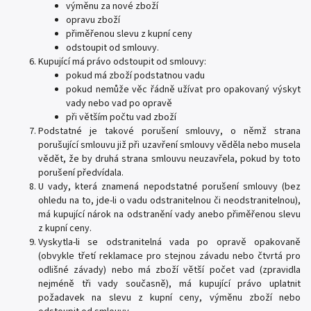
výměnu za nové zboží
opravu zboží
přiměřenou slevu z kupní ceny
odstoupit od smlouvy.
Kupující má právo odstoupit od smlouvy:
pokud má zboží podstatnou vadu
pokud nemůže věc řádně užívat pro opakovaný výskyt
vady nebo vad po opravě
při větším počtu vad zboží
Podstatné je takové porušení smlouvy, o němž strana
porušující smlouvu již při uzavření smlouvy věděla nebo musela
vědět, že by druhá strana smlouvu neuzavřela, pokud by toto
porušení předvídala.
U vady, která znamená nepodstatné porušení smlouvy (bez
ohledu na to, jde-li o vadu odstranitelnou či neodstranitelnou),
má kupující nárok na odstranění vady anebo přiměřenou slevu
z kupní ceny.
Vyskytla-li se odstranitelná vada po opravě opakovaně
(obvykle třetí reklamace pro stejnou závadu nebo čtvrtá pro
odlišné závady) nebo má zboží větší počet vad (zpravidla
nejméně tři vady současně), má kupující právo uplatnit
požadavek na slevu z kupní ceny, výměnu zboží nebo