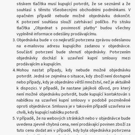
stiskem tlačítka musí kupující potvrdit, že se seznámil a že
souhlasí s těmito Všeobecnými obchodními podmínkami. V
opačném případě nebude možné objednávku dokončit.
K potvrzení souhlasu slouží zatrhávací políčko. Po stisku
tlačítka „Objednat s povinností platby“ budou všechny
vyplněné informace odeslány prodávajícímu.
Objednávka bude v co nejkratší potvrzena zprávou odeslanou
na e-mailovou adresu kupujícího zadanou v objednávce.
Součástí potvrzení bude shrnutí objednávky. Potvrzením
objednávky dochází k uzavření kupní smlouvy mezi
prodávajícím a kupujícím.
Mohou nastat případy, kdy nebude možné objednávku
potvrdit. Jedná se zejména o situace, kdy zboží není dostupné
nebo případy, kdy je objednáno větší množství, než je aktuálně
k dispozici. V případě, že nastane jakýkoli důvod, pro který
není možné objednávku potvrdit, bude kupující kontaktován s
nabídkou na uzavření kupní smlouvy v podobě pozměněné
oproti objednávce. Smlouva je v takovém případě uzavřena ve
chvíli, kdy kupující nabídku potvrdí.
V případě, že na webových stránkách nebo v objednávce bude
uvedena zjevně chybná cena, není prodávající povinen zboží za
tuto cenu dodat ani v případě, kdy byla objednávka potvrzena