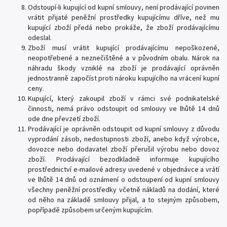
Odstoupí-li kupující od kupní smlouvy, není prodávající povinen
vrátit přijaté peněžní prostředky kupujícímu dříve, než mu
kupující zboží předá nebo prokáže, že zboží prodávajícímu
odeslal.
Zboží musí vrátit kupující prodávajícímu nepoškozené,
neopotřebené a neznečištěné a v původním obalu. Nárok na
náhradu škody vzniklé na zboží je prodávající oprávněn
jednostranně započíst proti nároku kupujícího na vrácení kupní
ceny.
Kupující, který zakoupil zboží v rámci své podnikatelské
činnosti, nemá právo odstoupit od smlouvy ve lhůtě 14 dnů
ode dne převzetí zboží.
Prodávající je oprávněn odstoupit od kupní smlouvy z důvodu
vyprodání zásob, nedostupnosti zboží, anebo když výrobce,
dovozce nebo dodavatel zboží přerušil výrobu nebo dovoz
zboží. Prodávající bezodkladně informuje kupujícího
prostřednictví e-mailové adresy uvedené v objednávce a vrátí
ve lhůtě 14 dnů od oznámení o odstoupení od kupní smlouvy
všechny peněžní prostředky včetně nákladů na dodání, které
od něho na základě smlouvy přijal, a to stejným způsobem,
popřípadě způsobem určeným kupujícím.