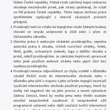
řádem České republiky. Pokud vztah založený kupní smlouvou
obsahuje mezinárodní prvek, pak strany sjednávají, že vztah
se řídí právem České republiky. Tímto nejsou dotčena práva
spotřebitele vyplývající z obecně závazných právních
předpisů.
Prodávající není ve vztahu ke kupujícímu vázán žádnými kodexy
chování ve smyslu ustanovení § 1826 odst. 1 písm. e)
Občanského zákoníku.
Všechna práva k webovým stránkám prodávajícího, zejména
autorská práva k obsahu, včetně rozvržení stránky, fotek,
filmů, grafik, ochranných známek, loga a dalšího obsahu a
prvků, náleží prodávajícímu. Je zakázáno kopírovat, upravovat
nebo jinak používat webové stránky nebo jejich část bez
souhlasu prodávajícího.
Prodávající nenese odpovědnost za chyby vzniklé v důsledku
zásahů třetích osob do internetového obchodu nebo v
důsledku jeho užití v rozporu s jeho určením. Kupující nesmí při
využívání internetového obchodu používat postupy, které by
mohly mít negativní vliv na jeho provoz a nesmí vykonávat
žádnou činnost, která by mohla jemu nebo třetím osobám
umožnit neoprávněně zasahovat či neoprávněně užít
programové vybavení nebo další součásti tvořící internetový