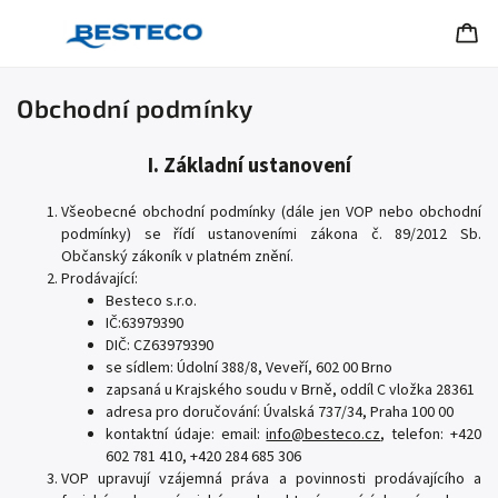
Obchodní podmínky
I. Základní ustanovení
Všeobecné obchodní podmínky (dále jen VOP nebo obchodní
podmínky) se řídí ustanoveními zákona č. 89/2012 Sb.
Občanský zákoník v platném znění.
Prodávající:
Besteco s.r.o.
IČ:
63979390
DIČ: CZ63979390
se sídlem:
Údolní 388/8, Veveří, 602 00 Brno
zapsaná u Krajského soudu v Brně, oddíl C vložka
28361
adresa pro doručování:
Úvalská 737/34, Praha 100 00
kontaktní údaje: email:
info@besteco.cz
, telefon: +420
602 781 410, +420 284 685 306
VOP upravují vzájemná práva a povinnosti prodávajícího a