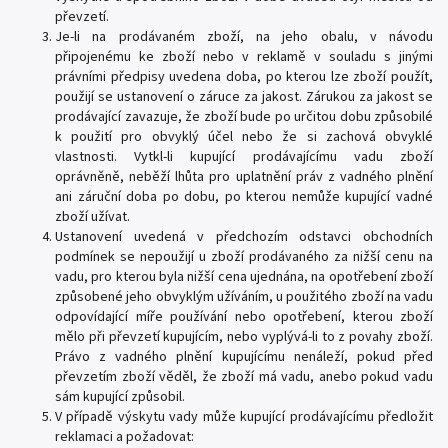
převzetí.
Je-li na prodávaném zboží, na jeho obalu, v návodu
připojenému ke zboží nebo v reklamě v souladu s jinými
právními předpisy uvedena doba, po kterou lze zboží použít,
použijí se ustanovení o záruce za jakost. Zárukou za jakost se
prodávající zavazuje, že zboží bude po určitou dobu způsobilé
k použití pro obvyklý účel nebo že si zachová obvyklé
vlastnosti. Vytkl-li kupující prodávajícímu vadu zboží
oprávněně, neběží lhůta pro uplatnění práv z vadného plnění
ani záruční doba po dobu, po kterou nemůže kupující vadné
zboží užívat.
Ustanovení uvedená v předchozím odstavci obchodních
podmínek se nepoužijí u zboží prodávaného za nižší cenu na
vadu, pro kterou byla nižší cena ujednána, na opotřebení zboží
způsobené jeho obvyklým užíváním, u použitého zboží na vadu
odpovídající míře používání nebo opotřebení, kterou zboží
mělo při převzetí kupujícím, nebo vyplývá-li to z povahy zboží.
Právo z vadného plnění kupujícímu nenáleží, pokud před
převzetím zboží věděl, že zboží má vadu, anebo pokud vadu
sám kupující způsobil.
V případě výskytu vady může kupující prodávajícímu předložit
reklamaci a požadovat: