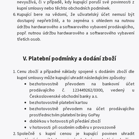
nevyužívá, či v případě, kdy kupující poruší své povinnosti z
kupní smlouvy nebo těchto obchodních podmínek.
Kupující bere na vědomí, že uživatelský účet nemusí být
dostupný nepřetržitě, a to zejména s ohledem na nutnou
údržbu hardwarového a softwarového vybavení prodávajícího,
popř. nutnou údržbu hardwarového a softwarového vybavení
třetích osob.
V. Platební podmínky a dodání zboží
Cenu zboží a případné náklady spojené s dodáním zboží dle
kupní smlouvy může kupující uhradit následujícími způsoby:
bezhotovostně převodem na bankovní účet
prodávajícího č. 123449262/0300, vedený u
Československé obchodní banky a.s.
bezhotovostně platební kartou
bezhotovostně převodem na účet prodávajícího
prostřednictvím platební brány GoPay
dobírkou v hotovosti při předání zboží
v hotovosti při osobním odběru v provozovně
Společně s kupní cenou je kupující povinen uhradit