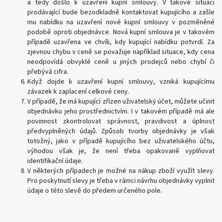
a tedy došlo k uzavření kupní smlouvy. V takové situaci
prodávající bude bezodkladně kontaktovat kupujícího a zašle
mu nabídku na uzavření nové kupní smlouvy v pozměněné
podobě oproti objednávce. Nová kupní smlouva je v takovém
případě uzavřena ve chvíli, kdy kupující nabídku potvrdí. Za
zjevnou chybu v ceně se považuje například situace, kdy cena
neodpovídá obvyklé ceně u jiných prodejců nebo chybí či
přebývá cifra.
Když dojde k uzavření kupní smlouvy, vzniká kupujícímu
závazek k zaplacení celkové ceny.
V případě, že má kupující zřízen uživatelský účet, můžete učinit
objednávku jeho prostřednictvím. I v takovém případě má ale
povinnost zkontrolovat správnost, pravdivost a úplnost
předvyplněných údajů. Způsob tvorby objednávky je však
totožný, jako v případě kupujícího bez uživatelského účtu,
výhodou však je, že není třeba opakovaně vyplňovat
identifikační údaje.
V některých případech je možné na nákup zboží využít slevy.
Pro poskytnutí slevy je třeba v rámci návrhu objednávky vyplnit
údaje o této slevě do předem určeného pole.