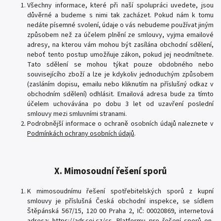
Všechny informace, které při naší spolupráci uvedete, jsou
důvěrné a budeme s nimi tak zacházet. Pokud nám k tomu
nedáte písemné svolení, údaje o vás nebudeme používat jiným
způsobem než za účelem plnění ze smlouvy, vyjma emailové
adresy, na kterou vám mohou být zasílána obchodní sdělení,
neboť tento postup umožňuje zákon, pokud jej neodmítnete.
Tato sdělení se mohou týkat pouze obdobného nebo
souvisejícího zboží a lze je kdykoliv jednoduchým způsobem
(zasláním dopisu, emailu nebo kliknutím na příslušný odkaz v
obchodním sdělení) odhlásit. Emailová adresa bude za tímto
účelem uchovávána po dobu 3 let od uzavření poslední
smlouvy mezi smluvními stranami.
Podrobnější informace o ochraně osobních údajů naleznete v
Podmínkách ochrany osobních údajů
.
X. Mimosoudní řešení sporů
K mimosoudnímu řešení spotřebitelských sporů z kupní
smlouvy je příslušná Česká obchodní inspekce, se sídlem
Štěpánská 567/15, 120 00 Praha 2, IČ: 00020869, internetová