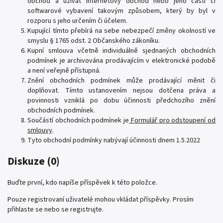
obchod a užívat internetový obchod nebo jeho části či
softwarové vybavení takovým způsobem, který by byl v
rozporu s jeho určením či účelem.
Kupující tímto přebírá na sebe nebezpečí změny okolností ve
smyslu § 1765 odst. 2 Občanského zákoníku.
Kupní smlouva včetně individuálně sjednaných obchodních
podmínek je archivována prodávajícím v elektronické podobě
a není veřejně přístupná.
Znění obchodních podmínek může prodávající měnit či
doplňovat. Tímto ustanovením nejsou dotčena práva a
povinnosti vzniklá po dobu účinnosti předchozího znění
obchodních podmínek.
Součástí obchodních podmínek je
Formulář pro odstoupení od
smlouvy
.
Tyto obchodní podmínky nabývají účinnosti dnem 1.5.2022
Diskuze (0)
Buďte první, kdo napíše příspěvek k této položce.
Pouze registrovaní uživatelé mohou vkládat příspěvky. Prosím
přihlaste se
nebo se
registrujte
.