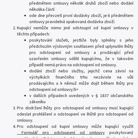
předmětem smlouvy několik druhů zboží nebo dodání
několika částí
ode dne převzetí první dodávky zboží, je-li předmětem
smlouvy pravidelná opakovaná dodávka zboží.
Kupující nemůže mimo jiné odstoupit od kupní smlouvy v
těchto případech:
poskytování služeb, jestliže byly splněny s jeho
předchozím výslovným souhlasem před uplynutím lhůty
pro odstoupení od smlouvy a prodávající před
uzavřením smlouvy sdělil kupujícímu, že v takovém
případě nemá právo na odstoupení od smlouvy.
dodání zboží nebo služby, jejichž cena závisí na
výchylkách finančního trhu nezávisle na vůli
prodávajícího a k němuž může dojít během lhůty pro
odstoupení od smlouvy/li>
v dalších případech uvedených v § 1837 občanského
zákoníku
Pro dodržení lhůty pro odstoupení od smlouvy musí kupující
odeslat prohlášení o odstoupení ve lhůtě pro odstoupení od
smlouvy.
Pro odstoupení od kupní smlouvy může kupující využít
Formulář pro odstoupení od smlouvy
poskytovaný