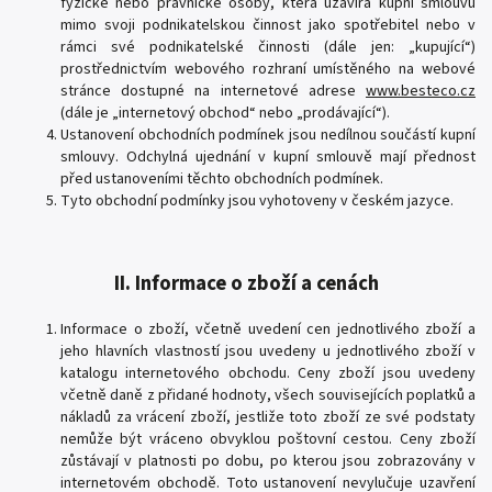
fyzické nebo právnické osoby, která uzavírá kupní smlouvu
mimo svoji podnikatelskou činnost jako spotřebitel nebo v
rámci své podnikatelské činnosti (dále jen: „kupující“)
prostřednictvím webového rozhraní umístěného na webové
stránce dostupné na internetové adrese
www.besteco.cz
(dále je „internetový obchod“ nebo „prodávající“).
Ustanovení obchodních podmínek jsou nedílnou součástí kupní
smlouvy. Odchylná ujednání v kupní smlouvě mají přednost
před ustanoveními těchto obchodních podmínek.
Tyto obchodní podmínky jsou vyhotoveny v českém jazyce.
II. Informace o zboží a cenách
Informace o zboží, včetně uvedení cen jednotlivého zboží a
jeho hlavních vlastností jsou uvedeny u jednotlivého zboží v
katalogu internetového obchodu. Ceny zboží jsou uvedeny
včetně daně z přidané hodnoty, všech souvisejících poplatků a
nákladů za vrácení zboží, jestliže toto zboží ze své podstaty
nemůže být vráceno obvyklou poštovní cestou. Ceny zboží
zůstávají v platnosti po dobu, po kterou jsou zobrazovány v
internetovém obchodě. Toto ustanovení nevylučuje uzavření