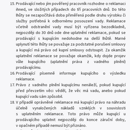
Prodávající nebo jím pověřený pracovník rozhodne o reklamaci
ihned, ve složitých případech do tří pracovních dnů. Do této
lhůty se nezapočítává doba přiměřená podle druhu výrobku či
služby potřebná k odbornému posouzení vady. Reklamace
včetně odstranění vady musí být vyřízena bezodkladně,
nejpozději do 30 dnů ode dne uplatnění reklamace, pokud se
prodávající s kupujícím nedohodne na delší lhůtě. Marné
uplynutí této lhůty se považuje za podstatné porušení smlouvy
a kupující má právo od kupní smlouvy odstoupit. Za okamžik
uplatnění reklamace se považuje okamžik, kdy dojde projev
vůle kupujícího (uplatnění práva z vadného plnění)
prodávajícímu.
Prodávající písemně informuje kupujícího o výsledku
reklamace.
Právo z vadného plnění kupujícímu nenáleží, pokud kupující
před převzetím věci věděl, že věc má vadu, anebo pokud
kupující vadu sám způsobil.
V případě oprávněné reklamace má kupující právo na náhradu
účelně vynaložených nákladů vzniklých v souvislosti
s uplatněním reklamace. Toto právo může kupující u
prodávajícího uplatnit nejpozději do konce záruční doby,
v opačném případě nemusí být přiznáno.