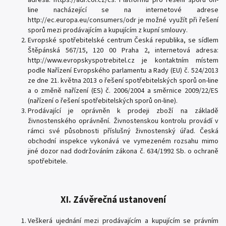
adresa: https://adr.coi.cz/cs. Platformu pro řešení sporů on-
line nacházející se na internetové adrese
http://ec.europa.eu/consumers/odr je možné využít při řešení
sporů mezi prodávajícím a kupujícím z kupní smlouvy.
Evropské spotřebitelské centrum Česká republika, se sídlem
Štěpánská 567/15, 120 00 Praha 2, internetová adresa:
http://www.evropskyspotrebitel.cz je kontaktním místem
podle Nařízení Evropského parlamentu a Rady (EU) č. 524/2013
ze dne 21. května 2013 o řešení spotřebitelských sporů on-line
a o změně nařízení (ES) č. 2006/2004 a směrnice 2009/22/ES
(nařízení o řešení spotřebitelských sporů on-line).
Prodávající je oprávněn k prodeji zboží na základě
živnostenského oprávnění. Živnostenskou kontrolu provádí v
rámci své působnosti příslušný živnostenský úřad. Česká
obchodní inspekce vykonává ve vymezeném rozsahu mimo
jiné dozor nad dodržováním zákona č. 634/1992 Sb. o ochraně
spotřebitele.
XI. Závěrečná ustanovení
Veškerá ujednání mezi prodávajícím a kupujícím se právním