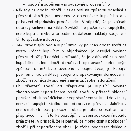
osobním odběrem v provozovně prodávajícího
Náklady na dodání zboží v závislosti na způsobu odeslání a
převzetí zboží jsou uvedeny v objednávce kupujícího a v
potvrzení objednávky prodávajícím. V případě, že je způsob
dopravy smluven na základě zvláštního požadavku kupujícího,
nese kupující riziko a případné dodatečné náklady spojené s
tímto způsobem dopravy.
Je-li prodávající podle kupní smlouvy povinen dodat zboží na
místo určené kupujícím v objednávce, je kupující povinen
převzít zboží při dodání. V případě, že je z důvodů na straně
kupujícího nutno zboží doručovat opakovaně nebo jiným
způsobem, než bylo uvedeno v objednávce, je kupující
povinen uhradit náklady spojené s opakovaným doručováním
zboží, resp. náklady spojené s jiným způsobem doručení.
Při převzetí zboží od přepravce je kupující povinen
zkontrolovat neporušenost obalů zboží. V případě shledání
porušení obalu svědčícího o neoprávněném vniknutí do zásilky
nemusí kupující zásilku od přepravce převzít. Jakékoliv
nesrovnalosti nebo poškození obalu je nutno sepsat přímo s
přepravcem na místě. Na pozdější nahlášení poškození nebude
brán zřetel. V případě, že je patrné, že mohlo dojít k poškození
zboží i při neporušeném obalu, je třeba podepsat doklad o