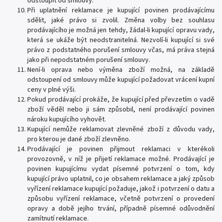
odstoupit od smlouvy.
Při uplatnění reklamace je kupující povinen prodávajícímu
sdělit, jaké právo si zvolil. Změna volby bez souhlasu
prodávajícího je možná jen tehdy, žádal-li kupující opravu vady,
která se ukáže být neodstranitelná. Nezvolí-li kupující si své
právo z podstatného porušení smlouvy včas, má práva stejná
jako při nepodstatném porušení smlouvy.
Není-li oprava nebo výměna zboží možná, na základě
odstoupení od smlouvy může kupující požadovat vrácení kupní
ceny v plné výši.
Pokud prodávající prokáže, že kupující před převzetím o vadě
zboží věděl nebo ji sám způsobil, není prodávající povinen
nároku kupujícího vyhovět.
Kupující nemůže reklamovat zlevněné zboží z důvodu vady,
pro kterou je dané zboží zlevněno.
Prodávající je povinen přijmout reklamaci v kterékoli
provozovně, v níž je přijetí reklamace možné. Prodávající je
povinen kupujícímu vydat písemné potvrzení o tom, kdy
kupující právo uplatnil, co je obsahem reklamace a jaký způsob
vyřízení reklamace kupující požaduje, jakož i potvrzení o datu a
způsobu vyřízení reklamace, včetně potvrzení o provedení
opravy a době jejího trvání, případně písemné odůvodnění
zamítnutí reklamace.