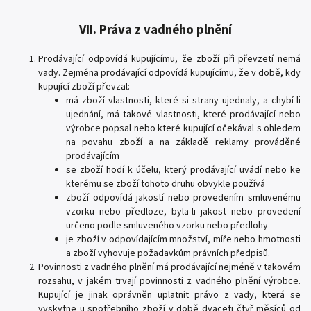
VII. Práva z vadného plnění
Prodávající odpovídá kupujícímu, že zboží při převzetí nemá
vady. Zejména prodávající odpovídá kupujícímu, že v době, kdy
kupující zboží převzal:
má zboží vlastnosti, které si strany ujednaly, a chybí-li
ujednání, má takové vlastnosti, které prodávající nebo
výrobce popsal nebo které kupující očekával s ohledem
na povahu zboží a na základě reklamy prováděné
prodávajícím
se zboží hodí k účelu, který prodávající uvádí nebo ke
kterému se zboží tohoto druhu obvykle používá
zboží odpovídá jakostí nebo provedením smluvenému
vzorku nebo předloze, byla-li jakost nebo provedení
určeno podle smluveného vzorku nebo předlohy
je zboží v odpovídajícím množství, míře nebo hmotnosti
a zboží vyhovuje požadavkům právních předpisů.
Povinnosti z vadného plnění má prodávající nejméně v takovém
rozsahu, v jakém trvají povinnosti z vadného plnění výrobce.
Kupující je jinak oprávněn uplatnit právo z vady, která se
vyskytne u spotřebního zboží v době dvaceti čtyř měsíců od