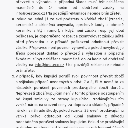
převzetí s výhradou a případná škoda musí být nahlášena
maximálně do 24 hodin od obdržení zásilky na
info@besteco.cz
! Na pozdější reklamace nebude brán zřetel.
Pokud se jedná již ze své podstaty o křehké zboží (zrcadla,
keramická a skleněná umyvadla, sprchové kouty a obecně
keramiku a litý mramor), i když není zásilka resp. její obal
poškozen, je doporučeno rozbalit a zkontrolovat zásilku ještě
před převzetím a v případě poškození odmítnout převzít
zásilku. Přepravce není povinen vyhovět, a pokud nevyhoví, je
třeba podepsat doklad o převzetí s výhradou a případná
škoda musí být nahlášena maximálně do 24 hodin od obdržení
zásilky na
info@besteco.cz
! Na pozdější reklamace nebude
brán zřetel.
V případě, kdy kupující poruší svoji povinnost převzít zboží
s výjimkou případů uvedených v odst. 7 a 8, čl. V. nemá to za
následek porušení povinnosti prodávajícího zboží doručit.
Nepřevzetí zboží kupujícím není v tomto případě odstoupením
od kupní smlouvy ze strany kupujícího. Prodávajícímu tím
vzniká nárok na urazení ceny za dopravu a skladné, případně
nárok na náhradu škody, pokud vznikla. Zároveň prodávajícímu
vzniká právo odstoupit od kupní smlouvy z důvodu
podstatného porušení smlouvy kupujícím. Pokud se prodávající
rozhodne odstoupit od kupní smlouvy, je odstoupení účinné