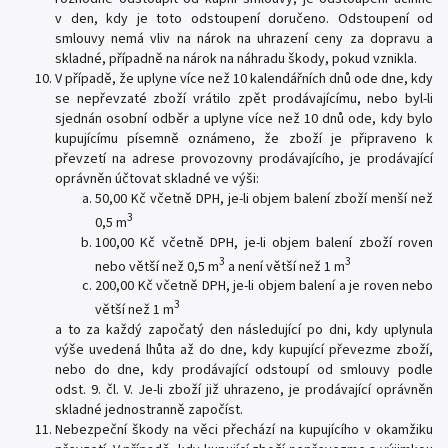
v den, kdy je toto odstoupení doručeno. Odstoupení od
smlouvy nemá vliv na nárok na uhrazení ceny za dopravu a
skladné, případně na nárok na náhradu škody, pokud vznikla.
V případě, že uplyne více než 10 kalendářních dnů ode dne, kdy
se nepřevzaté zboží vrátilo zpět prodávajícímu, nebo byl-li
sjednán osobní odběr a uplyne více než 10 dnů ode, kdy bylo
kupujícímu písemně oznámeno, že zboží je připraveno k
převzetí na adrese provozovny prodávajícího, je prodávající
oprávněn účtovat skladné ve výši:
50,00 Kč včetně DPH, je-li objem balení zboží menší než
3
0,5 m
100,00 Kč včetně DPH, je-li objem balení zboží roven
3
3
nebo větší než 0,5 m
a není větší než 1 m
200,00 Kč včetně DPH, je-li objem balení a je roven nebo
3
větší než 1 m
a to za každý započatý den následující po dni, kdy uplynula
výše uvedená lhůta až do dne, kdy kupující převezme zboží,
nebo do dne, kdy prodávající odstoupí od smlouvy podle
odst. 9. čl. V. Je-li zboží již uhrazeno, je prodávající oprávněn
skladné jednostranně započíst.
Nebezpeční škody na věci přechází na kupujícího v okamžiku