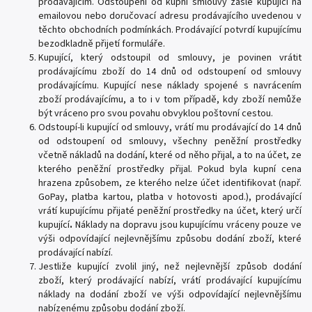
prodávajícím. Odstoupení od kupní smlouvy zašle kupující na
emailovou nebo doručovací adresu prodávajícího uvedenou v
těchto obchodních podmínkách. Prodávající potvrdí kupujícímu
bezodkladně přijetí formuláře.
Kupující, který odstoupil od smlouvy, je povinen vrátit
prodávajícímu zboží do 14 dnů od odstoupení od smlouvy
prodávajícímu. Kupující nese náklady spojené s navrácením
zboží prodávajícímu, a to i v tom případě, kdy zboží nemůže
být vráceno pro svou povahu obvyklou poštovní cestou.
Odstoupí-li kupující od smlouvy, vrátí mu prodávající do 14 dnů
od odstoupení od smlouvy, všechny peněžní prostředky
včetně nákladů na dodání, které od něho přijal, a to na účet, ze
kterého peněžní prostředky přijal. Pokud byla kupní cena
hrazena způsobem, ze kterého nelze účet identifikovat (např.
GoPay, platba kartou, platba v hotovosti apod.), prodávající
vrátí kupujícímu přijaté peněžní prostředky na účet, který určí
kupující
.
Náklady na dopravu jsou kupujícímu vráceny pouze ve
výši odpovídající nejlevnějšímu způsobu dodání zboží, které
prodávající nabízí.
Jestliže kupující zvolil jiný, než nejlevnější způsob dodání
zboží, který prodávající nabízí, vrátí prodávající kupujícímu
náklady na dodání zboží ve výši odpovídající nejlevnějšímu
nabízenému způsobu dodání zboží.