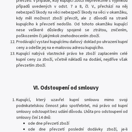
převzetí. V případě, kdy kupující zboží nepřevezme s výjimkou
případů uvedených v odst. 7 a 8, čl. V., přechází na něj
nebezpečí škody na věci nebezpečí škody na věci v okamžiku,
kdy měl možnost zboží převzít, ale z důvodů na straně
kupujícího k převzetí nedošlo. Od tohoto okamžiku kupující
nese veškeré důsledky spojené se ztrátou, zničením,
poškozením či jakýmkoli znehodnocením zboží.
Prodávající vystaví kupujícímu daňový doklad po uhrazení kupní
ceny a odešle jej na e-mailovou adresu kupujícího.
Kupující nabývá vlastnické právo ke zboží zaplacením celé
kupní ceny za zboží, včetně nákladů na dodání, nejdříve však
převzetím zboží.
VI. Odstoupení od smlouvy
Kupující, který uzavřel kupní smlouvu mimo svoji
podnikatelskou činnost jako spotřebitel, má právo od kupní
smlouvy odstoupit bez udání důvodu. Lhůta pro odstoupení od
smlouvy činí 14 dnů:
ode dne převzetí zboží
ode dne převzetí poslední dodávky zboží, je-li