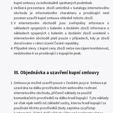
kupní smlouvy za individuálně sjednaných podmínek.
Veškerá prezentace zboží umístěná v katalogu internetového
obchodu je informativního charakteru a prodávající není
povinen uzavřít kupní smlouvu ohledně tohoto zboží.
V internetovém obchodě jsou zveřejněny informace o
nákladech spojených s balením a dodáním zboží. Informace o
nákladech spojených s balením a dodáním zboží uvedené v
internetovém obchodě platí pouze v případech, kdy je zboží
doručováno v rámci území České republiky.
Případné slevy z kupní ceny zboží nelze navzájem kombinovat,
nedohodne-li se prodávající s kupujícím jinak.
III. Objednávka a uzavření kupní smlouvy
Smlouvu je možné uzavřít pouze v českém jazyce. Smlouva je
uzavírána na dálku prostřednictvím webového rozhraní
internetového obchodu, přičemž náklady na použití
komunikačních prostředků na dálku hradí kupující. Tyto náklady
se však nijak neliší od základní sazby, kterou hradí kupující za
používání těchto prostředků (tedy zejména za přístup