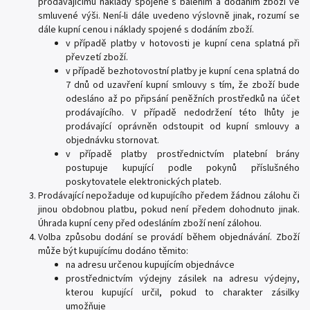
prodávajícímu náklady spojené s balením a dodáním zboží ve
smluvené výši. Není-li dále uvedeno výslovně jinak, rozumí se
dále kupní cenou i náklady spojené s dodáním zboží.
v případě platby v hotovosti je kupní cena splatná při
převzetí zboží.
v případě bezhotovostní platby je kupní cena splatná do
7 dnů od uzavření kupní smlouvy s tím, že zboží bude
odesláno až po připsání peněžních prostředků na účet
prodávajícího. V případě nedodržení této lhůty je
prodávající oprávněn odstoupit od kupní smlouvy a
objednávku stornovat.
v případě platby prostřednictvím platební brány
postupuje kupující podle pokynů příslušného
poskytovatele elektronických plateb.
Prodávající nepožaduje od kupujícího předem žádnou zálohu či
jinou obdobnou platbu, pokud není předem dohodnuto jinak.
Úhrada kupní ceny před odesláním zboží není zálohou.
Volba způsobu dodání se provádí během objednávání. Zboží
může být kupujícímu dodáno těmito:
na adresu určenou kupujícím objednávce
prostřednictvím výdejny zásilek na adresu výdejny,
kterou kupující určil, pokud to charakter zásilky
umožňuje