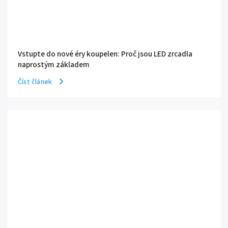
Vstupte do nové éry koupelen: Proč jsou LED zrcadla
naprostým základem
Číst článek