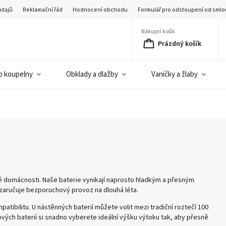
údajů
Reklamační řád
Hodnocení obchodu
Formulář pro odstoupení od smlo
Nákupní košík
Prázdný košík
o koupelny
Obklady a dlažby
Vaničky a žlaby
é domácnosti. Naše baterie vynikají naprosto hladkým a přesným
 zaručuje bezporuchový provoz na dlouhá léta.
tibilitu. U nástěnných baterií můžete volit mezi tradiční roztečí 100
ch baterií si snadno vyberete ideální výšku výtoku tak, aby přesně