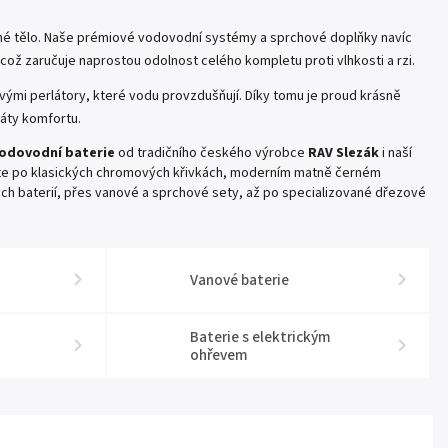
zné tělo. Naše prémiové vodovodní systémy a sprchové doplňky navíc
 což zaručuje naprostou odolnost celého kompletu proti vlhkosti a rzi.
ými perlátory, které vodu provzdušňují. Díky tomu je proud krásně
ráty komfortu.
odovodní baterie
od tradičního českého výrobce
RAV Slezák
i naší
užíte po klasických chromových křivkách, moderním matně černém
ch baterií, přes vanové a sprchové sety, až po specializované dřezové
Vanové baterie
Baterie s elektrickým
ohřevem