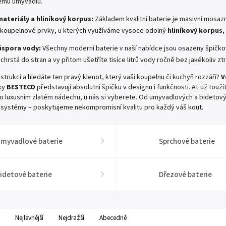
emu umyvadlu.
materiály a hliníkový korpus:
Základem kvalitní baterie je masivní mosa
í koupelnové prvky, u kterých využíváme vysoce odolný
hliníkový korpus
,
úspora vody:
Všechny moderní baterie v naší nabídce jsou osazeny špičkov
chrstá do stran a vy přitom ušetříte tisíce litrů vody ročně bez jakékoliv zt
strukci a hledáte ten pravý klenot, který vaši koupelnu či kuchyň rozzáří?
V
ky
BESTECO
představují absolutní špičku v designu i funkčnosti. Ať už to
o luxusním zlatém nádechu, u nás si vyberete. Od umyvadlových a bidetový
systémy – poskytujeme nekompromisní kvalitu pro každý váš kout.
myvadlové baterie
Sprchové baterie
idetové baterie
Dřezové baterie
Nejlevnější
Nejdražší
Abecedně