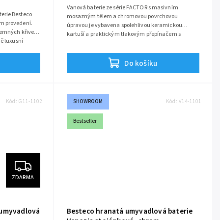
Vanová baterie ze série FACTOR s masivním
erie Besteco
mosazným tělem a chromovou povrchovou
m provedení.
úpravou je vybavena spolehlivou keramickou
jemných křivek
kartuší a praktickým tlakovým přepínačem s
ě luxusní
aretací.
Série:
Factor
ání zajistí
ygieně.
Do košíku
Kód:
G11-1102
SHOWROOM
Kód:
V14-1101
Bestseller
ZDARMA
 umyvadlová
Besteco hranatá umyvadlová baterie