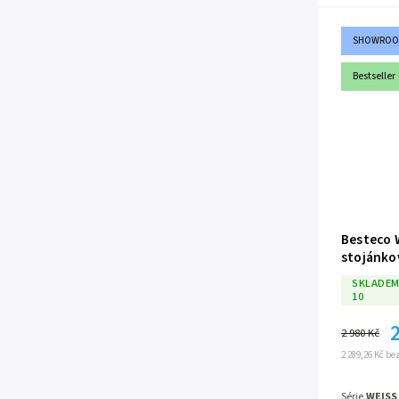
tich
eleg
Prvo
SHOWRO
mosa
dopl
Bestseller
Poho
prov
poža
Dlou
zaji
kapá
Besteco 
stojánko
SKLADEM
10
2 980 Kč
2 289,26 Kč b
Série
WEISS