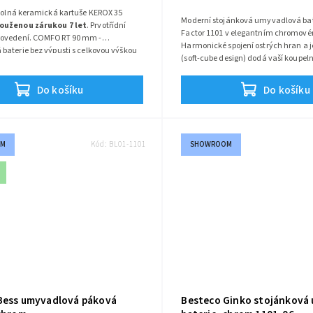
odolná keramická kartuše KEROX 35
Moderní stojánková umyvadlová bat
louženou zárukou 7 let
. Prvotřídní
Factor 1101 v elegantním chromové
rovedení. COMFORT 90 mm -
Harmonické spojení ostrých hran a 
baterie bez výpusti s celkovou výškou
(soft-cube design) dodá vaší koupeln
lkou výtokového ramínka 107 mm.
vzhled, zatímco přesné pákové ovlád
Série:
Factor
átor s průtokem pouze
6 l/min
. Součástí
maximální pohodlí při každodenní h
Do košíku
Do košíku
 přívodní hadičky.
OM
Kód:
BL01-1101
SHOWROOM
Bess umyvadlová páková
Besteco Ginko stojánková