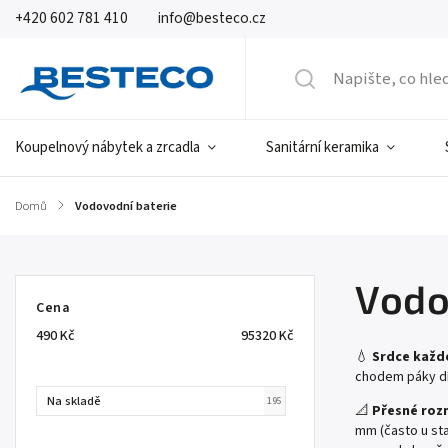
+420 602 781 410
info@besteco.cz
Koupelnový nábytek a zrcadla
Sanitární keramika
Domů
/
Vodovodní baterie
Vodo
Cena
490
Kč
95320
Kč
💧
Srdce každ
chodem páky dí
Na skladě
195
📐
Přesné roz
mm (často u st