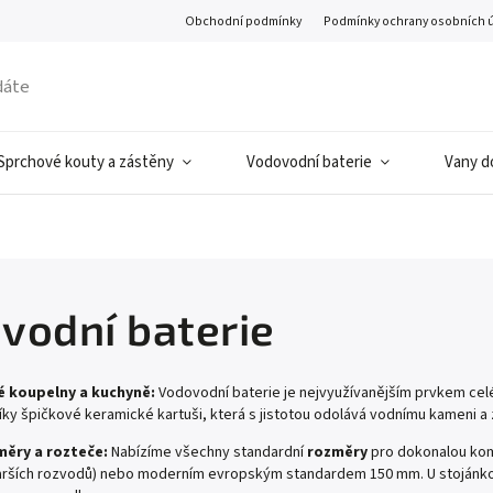
Obchodní podmínky
Podmínky ochrany osobních 
Sprchové kouty a zástěny
Vodovodní baterie
Vany d
vodní baterie
é koupelny a kuchyně:
Vodovodní baterie je nejvyužívanějším prvkem cel
ky špičkové keramické kartuši, která s jistotou odolává vodnímu kameni a
měry a rozteče:
Nabízíme všechny standardní
rozměry
pro dokonalou kompa
arších rozvodů) nebo moderním evropským standardem 150 mm. U stojánkový