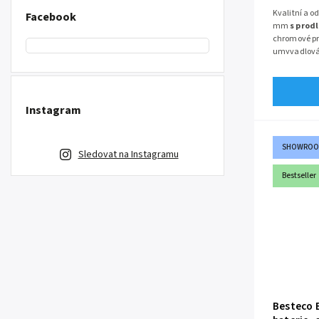
Kvalitní a 
Facebook
mm
s prod
chromové p
umyvadlová 
155 mm a dé
Úsporný aer
baterie jsou
Instagram
SHOWRO
Sledovat na Instagramu
Bestseller
Besteco 