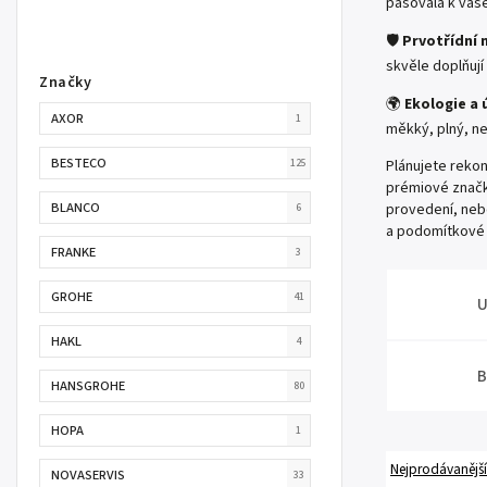
pasovala k vaš
🛡️
Prvotřídní 
skvěle doplňuj
Značky
🌍
Ekologie a 
AXOR
1
měkký, plný, ne
BESTECO
125
Plánujete rekon
prémiové znač
BLANCO
provedení, neb
6
a podomítkové 
FRANKE
3
GROHE
41
U
HAKL
4
B
HANSGROHE
80
HOPA
1
Nejprodávanější
NOVASERVIS
33