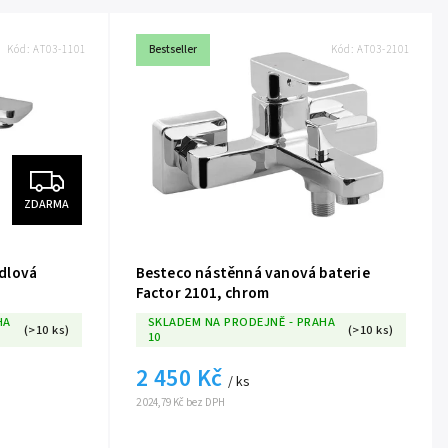
Kód:
AT03-1101
Bestseller
Kód:
AT03-2101
ZDARMA
dlová
Besteco nástěnná vanová baterie
Factor 2101, chrom
HA
SKLADEM NA PRODEJNĚ - PRAHA
(>10 ks)
(>10 ks)
10
2 450 Kč
/ ks
2 024,79 Kč bez DPH