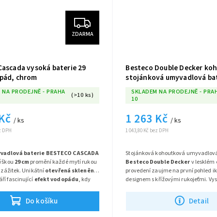
ZDARMA
Cascada vysoká baterie 29
Besteco Double Decker ko
pád, chrom
stojánková umyvadlová bat
chrom
 NA PRODEJNĚ - PRAHA
SKLADEM NA PRODEJNĚ - PRA
(>10 ks)
10
 Kč
1 263 Kč
/ ks
/ ks
ez DPH
1 043,80 Kč bez DPH
yvadlová baterie BESTECO CASCADA
Stojánková kohoutková umyvadlová
výškou
29 cm
promění každé mytí rukou
Besteco Double Decker
v lesklém
í zážitek. Unikátní
otevřená skleněná
provedení zaujme na první pohled 
ří fascinující
efekt vodopádu
, kdy
designem s křížovými rukojeťmi. Vy
téká po čirém skle a dopadá do
ramínko ve tvare C poskytuje dostate
nosti baterie:
Tradiční
kohoutkové ovládání s k
ko přírodní kaskáda.
pohodlné mytí rozměrných hrnců a 
rukojeťmi
dodává baterii osobitý in
Do košíku
Detail
vintage nádech. Každý kohoutek nab
manivý efekt vodopádu:
Široký a