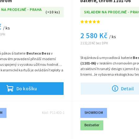
 chrom
baterie, chrom 1101-06
 NA PRODEJNĚ - PRAHA
(>10 ks)
SKLADEM NA PRODEJNĚ - PRA
č
/ ks
2 580 Kč
 DPH
/ ks
2 132,23 Kč bez DPH
 páková baterie
Besteco Bess
v
Stojánková umyvadlová baterie
Bes
omovém provedení přináší moderní
(1101-06)
v lesklém chromovém prov
s spojený s vysokou užitnou hodnotou.
atraktivní hranatý design s jemně 
í keramické kartuši je ovládání teploty a
liniemi. Je vybavena ekologickou te
y mimořádně hladké a přesné. Baterie
STOP
, která šetří až 50 % spotřeby
pro instalaci do otvoru o průměru 35
Série:
Ginko
regulovat teplotu. Ideální volba pro
svému nadčasovému designu skvěle
Detail
Do košíku
úspornou koupelnu.
émukoli typu umyvadla.
OM
Kód:
P1140D-1
SHOWROOM
Bestseller