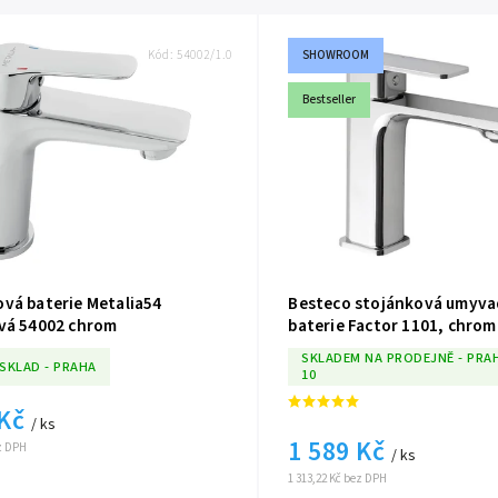
Kód:
54002/1.0
SHOWROOM
Bestseller
vá baterie Metalia54
Besteco stojánková umyva
vá 54002 chrom
baterie Factor 1101, chrom
SKLADEM NA PRODEJNĚ - PRA
 SKLAD - PRAHA
10
 Kč
/ ks
1 589 Kč
ez DPH
/ ks
1 313,22 Kč bez DPH