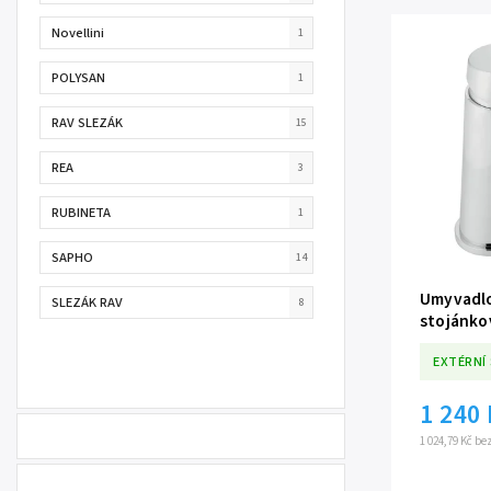
Novellini
1
POLYSAN
1
RAV SLEZÁK
15
REA
3
RUBINETA
1
SAPHO
14
Umyvadlo
SLEZÁK RAV
8
stojánko
EXTÉRNÍ
1 240
1 024,79 Kč b