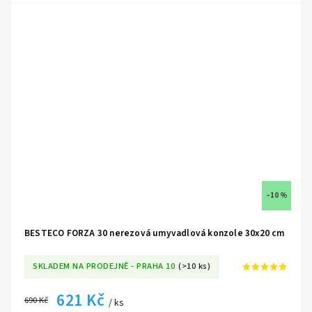
📐
Kompaktní délka 40 cm:
Ideálně zkalibrovaný rozměr poskytující
pevnou oporu pro užší koupelnové desky, čímž zabraňuje nevzhlednému
přesahu konzole přes okraj.
🛠️
Předvrtané montážní otvory:
Přesně umístěné kotevní body pro
bleskurychlou, pevnou a geometricky naprosto přesnou instalaci do
stěny i do samotné desky.
✨
Čistý industriální design:
Přiznaná ocelová konstrukce tvoří nejen
funkční, ale i vysoce estetický prvek, který skvěle ladí s moderními a
minimalistickými interiéry.
✅
Nakupujete přímo od výrobce BESTECO:
Získáváte
nekompromisní garanci prémiové kvality, absolutní jistotu původu a
–10 %
inženýrské zpracování bez zbytečných prostředníků.
BESTECO FORZA 30 nerezová umyvadlová konzole 30x20 cm
SKLADEM NA PRODEJNĚ - PRAHA 10
(>10 ks)
621 Kč
690 Kč
/ ks