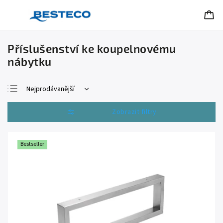
Příslušenství ke koupelnovému
nábytku
Nejprodávanější
Nejlevnější
Otevřít filtr
Nejdražší
Abecedně
Bestseller