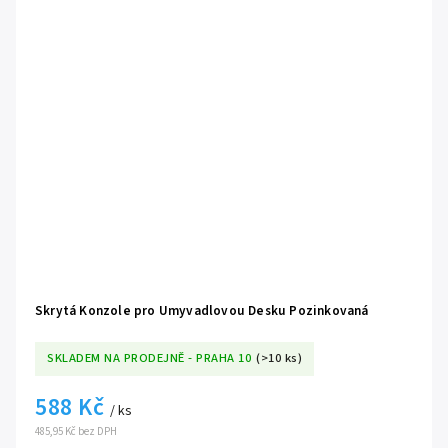
dostatečnou oporu pro většinu standardních i nadstandardních hloubek
koupelnových desek.
🛠️
Předvrtané montážní otvory:
Přesně umístěné kotevní body pro
bleskurychlou, pevnou a geometricky naprosto přesnou instalaci do
stěny i do samotné desky.
✨
Čistý industriální design:
Přiznaná ocelová konstrukce tvoří nejen
funkční, ale i vysoce estetický prvek, který skvěle ladí s moderními a
minimalistickými interiéry.
✅
Nakupujete přímo od výrobce BESTECO:
Získáváte
nekompromisní garanci prémiové kvality, absolutní jistotu původu a
inženýrské zpracování bez zbytečných prostředníků.
Skrytá Konzole pro Umyvadlovou Desku Pozinkovaná
SKLADEM NA PRODEJNĚ - PRAHA 10
(>10 ks)
588 Kč
/ ks
485,95 Kč bez DPH