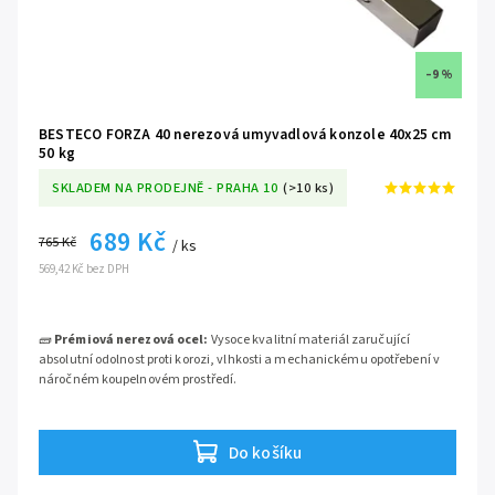
–9 %
BESTECO FORZA 40 nerezová umyvadlová konzole 40x25 cm
50 kg
SKLADEM NA PRODEJNĚ - PRAHA 10
(>10 ks)
689 Kč
765 Kč
/ ks
569,42 Kč bez DPH
🧱
Prémiová nerezová ocel:
Vysoce kvalitní materiál zaručující
absolutní odolnost proti korozi, vlhkosti a mechanickému opotřebení v
náročném koupelnovém prostředí.
💪
Extrémní statická nosnost:
Inženýrsky dimenzovaný profil
navržený pro bezpečné ukotvení těžkých masivních desek pod
Do košíku
umyvadlo včetně samotné keramiky.