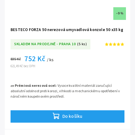
✅
Nakupujete přímo od výrobce BESTECO:
Získáváte
nekompromisní garanci prémiové kvality, absolutní jistotu původu a
–9 %
inženýrské zpracování bez zbytečných prostředníků.
BESTECO FORZA 50 nerezová umyvadlová konzole 50 x35 kg
SKLADEM NA PRODEJNĚ - PRAHA 10
(5 ks)
752 Kč
835 Kč
/ ks
621,49 Kč bez DPH
🧱
Prémiová nerezová ocel:
Vysoce kvalitní materiál zaručující
absolutní odolnost proti korozi, vlhkosti a mechanickému opotřebení v
náročném koupelnovém prostředí.
💪
Extrémní statická nosnost:
Inženýrsky dimenzovaný profil
navržený pro bezpečné ukotvení těžkých masivních desek pod
Do košíku
umyvadlo včetně samotné keramiky.
📐
Délka ramene 50 cm:
Ideálně zkalibrovaný rozměr poskytující