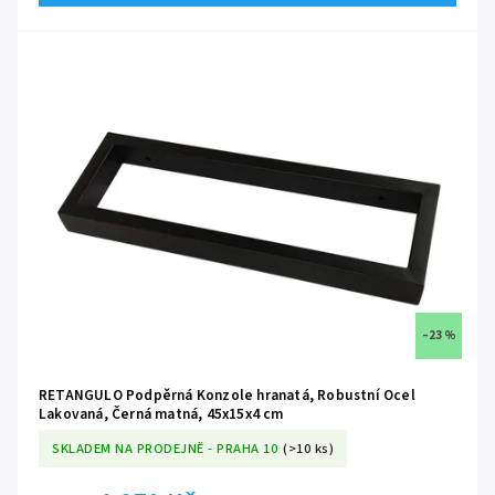
💪
Extrémní statická nosnost:
Inženýrsky dimenzovaný obdélníkový
profil navržený pro naprosto bezpečné ukotvení těžkých masivních desek
a keramických umyvadel.
📐
Přesné rozměry 45x15x4 cm:
Ideálně zkalibrovaný formát poskytující
pevnou oporu pro většinu standardních koupelnových desek bez
vizuálního narušení prostoru.
🛠️
Předvrtané montážní otvory:
Přesně umístěné kotevní body pro
bleskurychlou, pevnou a geometricky naprosto přesnou instalaci do
stěny i do samotné umyvadlové desky.
✅
Nakupujete přímo od výrobce BESTECO:
Získáváte
nekompromisní garanci prémiové kvality, absolutní jistotu původu a
–23 %
inženýrské zpracování bez zbytečných prostředníků.
RETANGULO Podpěrná Konzole hranatá, Robustní Ocel
Lakovaná, Černá matná, 45x15x4 cm
SKLADEM NA PRODEJNĚ - PRAHA 10
(>10 ks)