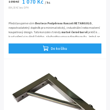
1 070 Kč
1 390 Kč
/ ks
884,30 Kč bez DPH
Představujeme vám
Besteco Podpěrnou Konzoli RETANGULO
,
nepostradatelný doplněk pro minimalistický, industriální nebo moderní
koupelnový design. Tato konzole v trendy
matné černé barvě
je klíčem
k vytvoření vizuálně čistého, závěsného umyvadlového pultu. Jedná se
o ideální řešení, jak do prostoru vnést architektonický detail, spolehlivou
funkčnost a navíc získat praktický prostor pro ručníky.
Do košíku