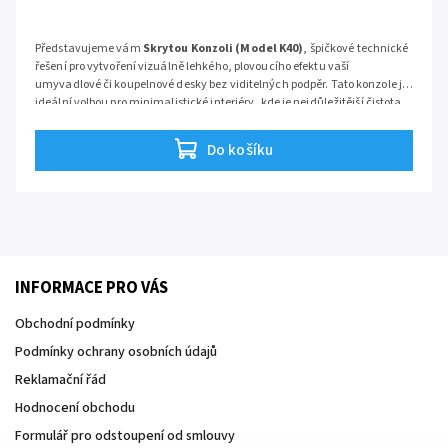
Představujeme vám
Skrytou Konzoli (Model K40)
, špičkové technické
řešení pro vytvoření vizuálně lehkého, plovoucího efektu vaší
umyvadlové či koupelnové desky bez viditelných podpěr. Tato konzole je
ideální volbou pro minimalistické interiéry, kde je nejdůležitější čistota
linií a maximální funkční diskrétnost.
Do košíku
INFORMACE PRO VÁS
Obchodní podmínky
Podmínky ochrany osobních údajů
Reklamační řád
Hodnocení obchodu
Formulář pro odstoupení od smlouvy