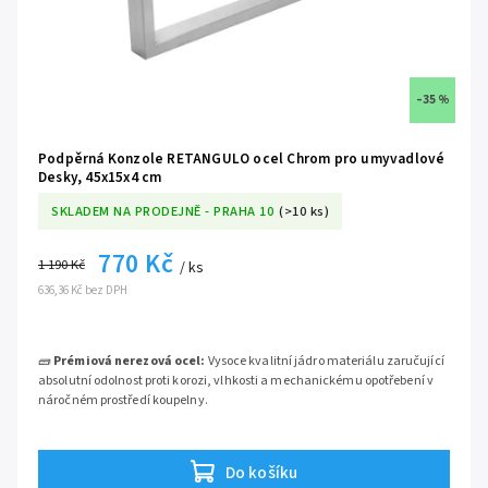
–35 %
Podpěrná Konzole RETANGULO ocel Chrom pro umyvadlové
Desky, 45x15x4 cm
SKLADEM NA PRODEJNĚ - PRAHA 10
(>10 ks)
770 Kč
1 190 Kč
/ ks
636,36 Kč bez DPH
🧱
Prémiová nerezová ocel:
Vysoce kvalitní jádro materiálu zaručující
absolutní odolnost proti korozi, vlhkosti a mechanickému opotřebení v
náročném prostředí koupelny.
✨
Vysoce lesklý chromovaný povrch:
Exkluzivní povrchová úprava,
která fantasticky odráží světlo, snadno se čistí a dokonale ladí s
Do košíku
chromovanými vodovodními bateriemi a sifony.