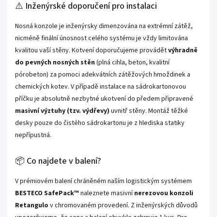
⚠️ Inženýrské doporučení pro instalaci
Nosná konzole je inženýrsky dimenzována na extrémní zátěž,
nicméně finální únosnost celého systému je vždy limitována
kvalitou vaší stěny. Kotvení doporučujeme provádět
výhradně
do pevných nosných stěn
(plná cihla, beton, kvalitní
pórobeton) za pomoci adekvátních zátěžových hmoždinek a
chemických kotev. V případě instalace na sádrokartonovou
příčku je absolutně nezbytné ukotvení do předem připravené
masivní výztuhy (tzv. výdřevy)
uvnitř stěny. Montáž těžké
desky pouze do čistého sádrokartonu je z hlediska statiky
nepřípustná.
📦 Co najdete v balení?
V prémiovém balení chráněném naším logistickým systémem
BESTECO SafePack™
naleznete masivní
nerezovou konzoli
Retangulo
v chromovaném provedení. Z inženýrských důvodů