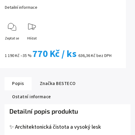
Detailní informace
Zeptat se
Hlídat
770 Kč
/ ks
1 190 Kč
–35 %
636,36 Kč bez DPH
Popis
Značka
BESTECO
Ostatní informace
Detailní popis produktu
✨ Architektonická čistota a vysoký lesk