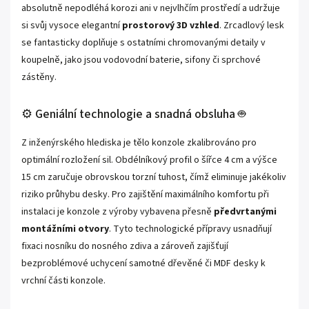
absolutně nepodléhá korozi ani v nejvlhčím prostředí a udržuje
si svůj vysoce elegantní
prostorový 3D vzhled
. Zrcadlový lesk
se fantasticky doplňuje s ostatními chromovanými detaily v
koupelně, jako jsou vodovodní baterie, sifony či sprchové
zástěny.
⚙️ Geniální technologie a snadná obsluha 🤖
Z inženýrského hlediska je tělo konzole zkalibrováno pro
optimální rozložení sil. Obdélníkový profil o šířce 4 cm a výšce
15 cm zaručuje obrovskou torzní tuhost, čímž eliminuje jakékoliv
riziko průhybu desky. Pro zajištění maximálního komfortu při
instalaci je konzole z výroby vybavena přesně
předvrtanými
montážními otvory
. Tyto technologické přípravy usnadňují
fixaci nosníku do nosného zdiva a zároveň zajišťují
bezproblémové uchycení samotné dřevěné či MDF desky k
vrchní části konzole.