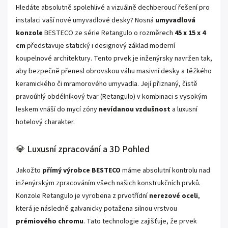
Hledáte absolutně spolehlivé a vizuálně dechberoucí řešení pro
instalaci vaší nové umyvadlové desky? Nosná
umyvadlová
konzole
BESTECO ze série Retangulo o rozměrech
45 x 15 x 4
cm
představuje statický i designový základ moderní
koupelnové architektury. Tento prvek je inženýrsky navržen tak,
aby bezpečně přenesl obrovskou váhu masivní desky a těžkého
keramického či mramorového umyvadla. Její přiznaný, čistě
pravoúhlý obdélníkový tvar (Retangulo) v kombinaci s vysokým
leskem vnáší do mycí zóny
nevídanou vzdušnost
a luxusní
hotelový charakter.
💎 Luxusní zpracování a 3D Pohled
Jakožto
přímý výrobce BESTECO
máme absolutní kontrolu nad
inženýrským zpracováním všech našich konstrukčních prvků.
Konzole Retangulo je vyrobena z prvotřídní
nerezové oceli
,
která je následně galvanicky potažena silnou vrstvou
prémiového chromu
. Tato technologie zajišťuje, že prvek