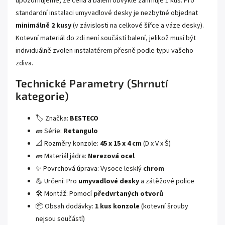
upozorňujeme, že cena a balení obvykle zahrnuje 1 kus. Pro
standardní instalaci umyvadlové desky je nezbytné objednat
minimálně 2 kusy
(v závislosti na celkové šířce a váze desky).
Kotevní materiál do zdi není součástí balení, jelikož musí být
individuálně zvolen instalatérem přesně podle typu vašeho
zdiva.
Technické Parametry (Shrnutí
kategorie)
🏷️ Značka:
BESTECO
🧱 Série:
Retangulo
📐 Rozměry konzole:
45 x 15 x 4 cm
(D x V x Š)
🧱 Materiál jádra:
Nerezová ocel
✨ Povrchová úprava: Vysoce lesklý
chrom
💪 Určení: Pro
umyvadlové desky
a zátěžové police
🛠️ Montáž: Pomocí
předvrtaných otvorů
📦 Obsah dodávky:
1 kus konzole
(kotevní šrouby
nejsou součástí)