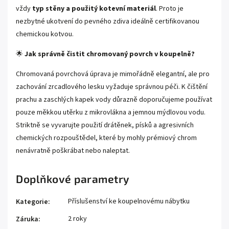
vždy
typ stěny a použitý kotevní materiál
. Proto je
nezbytné ukotvení do pevného zdiva ideálně certifikovanou
chemickou kotvou.
🌟
Jak správně čistit chromovaný povrch v koupelně?
Chromovaná povrchová úprava je mimořádně elegantní, ale pro
zachování zrcadlového lesku vyžaduje správnou péči. K čištění
prachu a zaschlých kapek vody důrazně doporučujeme používat
pouze měkkou utěrku z mikrovlákna a jemnou mýdlovou vodu.
Striktně se vyvarujte použití drátěnek, písků a agresivních
chemických rozpouštědel, které by mohly prémiový chrom
nenávratně poškrábat nebo naleptat.
Doplňkové parametry
Příslušenství ke koupelnovému nábytku
Kategorie
:
2 roky
Záruka
: