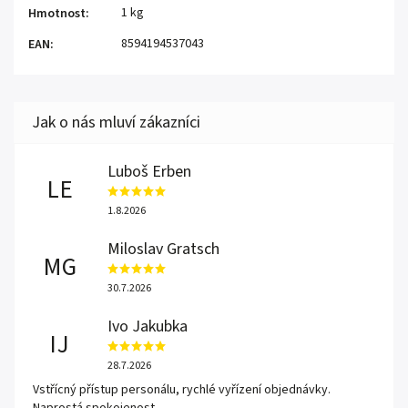
1 kg
Hmotnost
:
8594194537043
EAN
:
Luboš Erben
LE
1.8.2026
Miloslav Gratsch
MG
30.7.2026
Ivo Jakubka
IJ
28.7.2026
Vstřícný přístup personálu, rychlé vyřízení objednávky.
Naprostá spokojenost