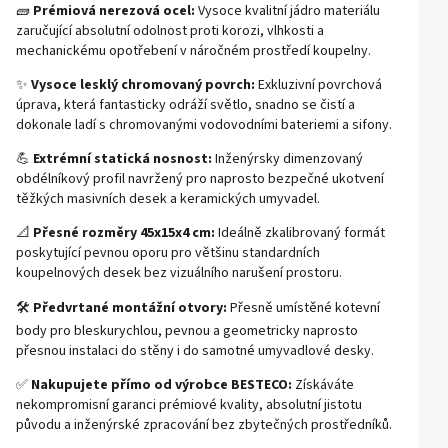
🧱
Prémiová nerezová ocel:
Vysoce kvalitní jádro materiálu
zaručující absolutní odolnost proti korozi, vlhkosti a
mechanickému opotřebení v náročném prostředí koupelny.
✨
Vysoce lesklý chromovaný povrch:
Exkluzivní povrchová
úprava, která fantasticky odráží světlo, snadno se čistí a
dokonale ladí s chromovanými vodovodními bateriemi a sifony.
💪
Extrémní statická nosnost:
Inženýrsky dimenzovaný
obdélníkový profil navržený pro naprosto bezpečné ukotvení
těžkých masivních desek a keramických umyvadel.
📐
Přesné rozměry 45x15x4 cm:
Ideálně zkalibrovaný formát
poskytující pevnou oporu pro většinu standardních
koupelnových desek bez vizuálního narušení prostoru.
🛠️
Předvrtané montážní otvory:
Přesně umístěné kotevní
body pro bleskurychlou, pevnou a geometricky naprosto
přesnou instalaci do stěny i do samotné umyvadlové desky.
✅
Nakupujete přímo od výrobce BESTECO:
Získáváte
nekompromisní garanci prémiové kvality, absolutní jistotu
původu a inženýrské zpracování bez zbytečných prostředníků.