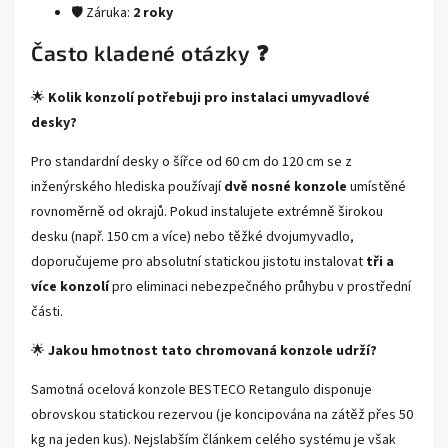
🛡️ Záruka:
2 roky
Často kladené otázky ❓
🌟
Kolik konzolí potřebuji pro instalaci umyvadlové
desky?
Pro standardní desky o šířce od 60 cm do 120 cm se z
inženýrského hlediska používají
dvě nosné konzole
umístěné
rovnoměrně od okrajů. Pokud instalujete extrémně širokou
desku (např. 150 cm a více) nebo těžké dvojumyvadlo,
doporučujeme pro absolutní statickou jistotu instalovat
tři a
více konzolí
pro eliminaci nebezpečného průhybu v prostřední
části.
🌟
Jakou hmotnost tato chromovaná konzole udrží?
Samotná ocelová konzole BESTECO Retangulo disponuje
obrovskou statickou rezervou (je koncipována na zátěž přes 50
kg na jeden kus). Nejslabším článkem celého systému je však