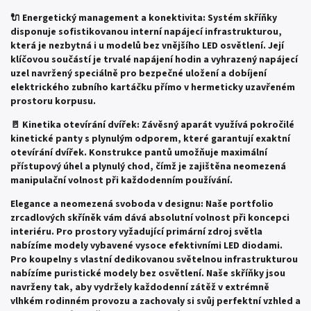
🔌 Energetický management a konektivita: Systém skříňky
disponuje sofistikovanou interní napájecí infrastrukturou,
která je nezbytná i u modelů bez vnějšího LED osvětlení. Její
klíčovou součástí je trvalé napájení hodin a vyhrazený napájecí
uzel navržený speciálně pro bezpečné uložení a dobíjení
elektrického zubního kartáčku přímo v hermeticky uzavřeném
prostoru korpusu.
🚪 Kinetika otevírání dvířek: Závěsný aparát využívá pokročilé
kinetické panty s plynulým odporem, které garantují exaktní
otevírání dvířek. Konstrukce pantů umožňuje maximální
přístupový úhel a plynulý chod, čímž je zajištěna neomezená
manipulační volnost při každodenním používání.
Elegance a neomezená svoboda v designu: Naše portfolio
zrcadlových skříněk vám dává absolutní volnost při koncepci
interiéru. Pro prostory vyžadující primární zdroj světla
nabízíme modely vybavené vysoce efektivními LED diodami.
Pro koupelny s vlastní dedikovanou světelnou infrastrukturou
nabízíme puristické modely bez osvětlení. Naše skříňky jsou
navrženy tak, aby vydržely každodenní zátěž v extrémně
vlhkém rodinném provozu a zachovaly si svůj perfektní vzhled a