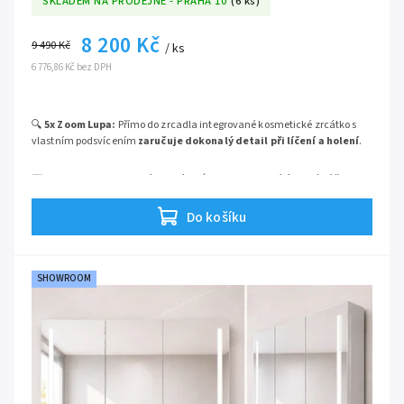
SKLADEM NA PRODEJNĚ - PRAHA 10
(6 ks)
8 200 Kč
9 490 Kč
/ ks
6 776,86 Kč bez DPH
🔍
5x Zoom Lupa:
Přímo do zrcadla integrované kosmetické zrcátko s
vlastním podsvícením
zaručuje dokonalý detail při líčení a holení
.
📟
Info Displej:
Decentní podsvícený panel zobrazující aktuální čas a
teplotu v místnosti,
abyste měli ranní rutinu vždy pod kontrolou
.
Do košíku
💡
Stmívatelné LED osvětlení:
Výkonné světlo s dotykovým
ovládáním – delším stiskem si
snadno nastavíte přesnou intenzitu
jasu podle nálady
.
SHOWROOM
🔌
Smart Hub uvnitř:
Skříňka je vybavena
elektrickou zásuvkou
(230V)
i
USB portem
pro skryté a bezpečné nabíjení vaší elektroniky.
🏗️
Hliníkový korpus:
Prémiová konstrukce z eloxovaného hliníku, která
ve vlhkém prostředí koupelny
absolutně nerezaví a drží tvar
.