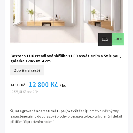
–10 %
Besteco LUX zrcadlová skříňka s LED osvětlením a 5x lupou,
galerka 120x70x14 cm
Zboží na cestě
12 800 Kč
14 310 Kč
/ ks
10 578,51 Kč bez DPH
🔍
Integrovaná kosmetická lupa (5x zvětšení):
Zrcátko inženýrsky
zapuštěné přímo do odrazové plochy pro naprosto bezkonkurenční detail
při líčení či precizním holení.