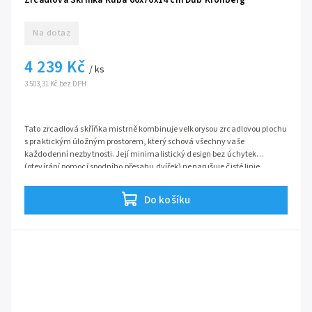
Na dotaz
4 239 Kč
/ ks
3 503,31 Kč bez DPH
Tato zrcadlová skříňka mistrně kombinuje velkorysou zrcadlovou plochu
s praktickým úložným prostorem, který schová všechny vaše
každodenní nezbytnosti. Její minimalistický design bez úchytek
(otevírání pomocí spodního přesahu dvířek) nenarušuje čisté linie
moderního interiéru.
Velkou výhodou je, že dvířka při otevření
nepřesahují šířku skříňky
,
Do košíku
což z ní dělá ideální řešení i do rohů nebo výklenků. Skříňka je vybavena
systémem
Soft-close
pro tiché dovírání a dorazí k vám již
kompletně
smontovaná
, takže se nemusíte zdržovat složitým skládáním. Stačí
vybalit, zavěsit a užívat si dokonalý pořádek.