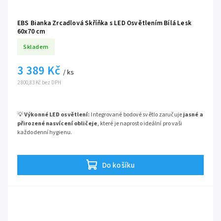
EBS Bianka Zrcadlová Skříňka s LED Osvětlením Bílá Lesk
60x70 cm
Skladem
3 389 Kč
/ ks
2 800,83 Kč bez DPH
💡
Výkonné LED osvětlení:
Integrované bodové světlo zaručuje
jasné a
přirozené nasvícení obličeje
, které je naprosto ideální pro vaši
každodenní hygienu.
🤍
Bílý lesk a elegance:
Čistý a nadčasový design v lesklé bílé barvě
okamžitě projasní a opticky zvětší prostor
vaší koupelny.
Do košíku
🗄️
Kompaktní úložný prostor:
Skvělé řešení 2v1 o rozměru 60x70 cm,
které slouží jako zrcadlo a zároveň
diskrétně skryje veškerou vaši
kosmetiku před zraky návštěv
.