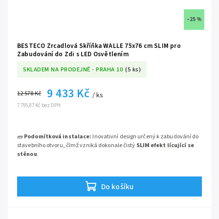
–25 %
BESTECO Zrcadlová Skříňka WALLE 75x76 cm SLIM pro
Zabudování do Zdi s LED Osvětlením
SKLADEM NA PRODEJNĚ - PRAHA 10
(5 ks)
9 433 Kč
12 578 Kč
/ ks
7 795,87 Kč bez DPH
🧱
Podomítková instalace:
Inovativní design určený k zabudování do
stavebního otvoru, čímž vzniká dokonale čistý
SLIM efekt lícující se
stěnou
.
💡
Výkonné LED osvětlení:
Integrované světlo zaručuje
dokonalé a
rovnoměrné nasvícení obličeje
pro vaši každodenní rutinu bez
Do košíku
vržených stínů.
🗄️
Neviditelný úložný prostor:
Obrovská kapacita chytře skrytá ve