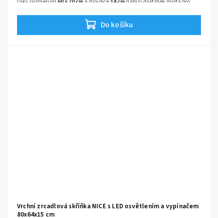
Díky rozměrům
60 x 70 cm
a hloubce
14 cm
nabízí dostatek místa pro
vaši každodenní hygienu, aniž by vyčnívala příliš do prostoru.
Do košíku
Vrchní zrcadlová skříňka NICE s LED osvětlením a vypínačem
80x64x15 cm