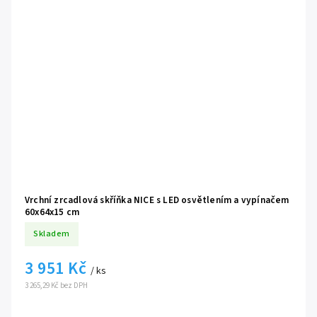
Vrchní zrcadlová skříňka NICE s LED osvětlením a vypínačem
60x64x15 cm
Skladem
3 951 Kč
/ ks
3 265,29 Kč bez DPH