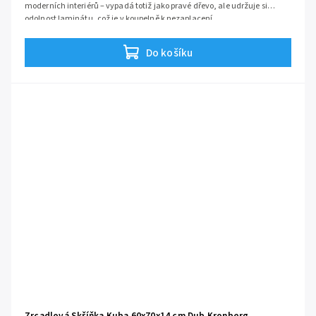
moderních interiérů – vypadá totiž jako pravé dřevo, ale udržuje si
odolnost laminátu, což je v koupelně k nezaplacení.
Díky šířce
60 cm
a praktickému
dvoudveřovému otevírání
získáte
maximum úložného prostoru i nad menším umyvadlem, aniž byste
Do košíku
museli bojovat s místem při otevírání dvířek.
Zrcadlová Skříňka Kuba 60x70x14 cm Dub Kronberg