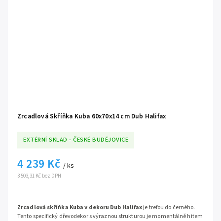
Zrcadlová Skříňka Kuba 60x70x14 cm Dub Halifax
EXTÉRNÍ SKLAD - ČESKÉ BUDĚJOVICE
4 239 Kč
/ ks
3 503,31 Kč bez DPH
Zrcadlová skříňka Kuba v dekoru Dub Halifax
je trefou do černého.
Tento specifický dřevodekor s výraznou strukturou je momentálně hitem