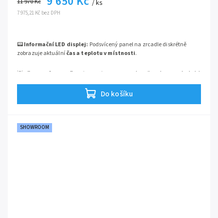
9 650 Kč
11 970 Kč
/ ks
7 975,21 Kč bez DPH
📟
Informační LED displej:
Podsvícený panel na zrcadle diskrétně
zobrazuje aktuální
čas a teplotu v místnosti
.
💡
Přirozené LED světlo (4000 K):
Integrované osvětlení v neutrální bílé
barvě, které
nezkresluje barvy pleti
a je absolutně ideální pro líčení a
holení.
Do košíku
🔌
Elektrická zásuvka (230V):
Praktický skrytý zdroj energie přímo
uvnitř skříňky pro trvalé
nabíjení kartáčku či holicího strojku
.
SHOWROOM
🚪
Oboustranná zrcadla:
Dvoukřídlá dvířka jsou opatřena zrcadlovou
plochou zvenku i zevnitř (tzv. 3D panoramatický efekt).
🏗️
Hliníkový korpus:
Extrémně odolná prémiová konstrukce z
eloxovaného hliníku, která ve vlhkém prostředí koupelny
nikdy
nerezaví
.
Hledáte do své koupelny kousek, který v sobě spojuje nadčasový design a
praktické inovace?
Zrcadlová skříňka BESTECO Smart 80 o