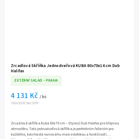
Zrcadlová Skříňka Jednodveřová KUBA 60x70x14 cm Dub
Halifax
EXTÉRNÍ SKLAD - PRAHA
4 131 Kč
/ ks
3 414,05 Kč bez DPH
Zrcadlová skříňka Kuba 60x70 cm – Stylový Dub Halifax pro hřejivou
atmosféru. Tato jednodveřová skříňka je perfektním řešením pro
každého, kdo hledá rovnováhu mezi estetikou a funkčností.