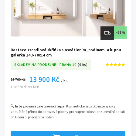
Bojujete v koupelně s nedostatkem místa, ale rozhodně nechcete slevit
ze svých požadavků na luxusní výbavu? Jednodveřová
zrcadlová
skříňka BESTECO LUX Compact o rozměrech 60x70 cm
je navržena
přesně pro vás. Tento kompaktní model v sobě ukrývá technologie, které
jsou běžné spíše u velkoformátových variant. S integrovaným displejem,
podsvícenou kosmetickou lupou a vnitřním nabíjecím centrem (zásuvka
–11 %
+ USB) získáte absolutní špičku na trhu, která navíc
dokonale padne
nad standardní 60cm umyvadlo
.
Besteco zrcadlová skříňka s osvětlením, hodinami a lupou
galerka 140x70x14 cm
SKLADEM NA PRODEJNĚ - PRAHA 10
(9 ks)
13 900 Kč
15 760 Kč
/ ks
11 487,60 Kč bez DPH
🔍
Integrovaná zvětšovací lupa:
Kosmetické zrcátko inženýrsky
zapuštěné přímo do odrazové plochy pro naprosto bezkonkurenční detail
při líčení či precizním holení.
⏰
Digitální ukazatel času:
Integrované hodiny zabudované přímo v
ploše skla, díky kterým budete mít svou ranní hygienu a odchod do práce