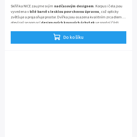
Skříňka NICE zaujme svým
nadčasovým designem
. Korpus i čela jsou
vyvedena v
bílé barvě s lesklou povrchovou úpravou
, což opticky
zvětšuje a projasňuje prostor. Dvířka jsou osazena kvalitním zrcadlem a
otevírají se pomocí
designových kovových úchytek
ve spodní části,
takže na zrcadle nezůstávají otisky prstů. Uvnitř naleznete
skleněné
police
, které zajišťují přehlednost a snadnou údržbu.
Do košíku