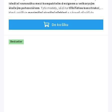
ideální rovnováhu mezi kompaktním designem a velkorysým
úložným potenciálem
. Tyto modely, sází na
tříkřídlou konstrukci
,
která zajišťuje
maximální vizuální přehled
a zároveň přináší do
koupelny
nejvyšší úroveň kvality a odolnosti
.
Do košíku
Bestseller