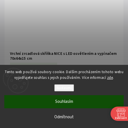
Vrchní zrcadlová skříňka NICE s LED osvětlením a vypínačem
70x64x15 cm
Skladem (externí sklad)
Tento web používá soubory cookie. Dalším procházením tohoto webu
vyjadřujete souhlas s jejich používáním. Více informací
zde
.
4 491 Kč
/ ks
Nastavení
3 711,57 Kč bez DPH
Souhlasím
Skříňka NICE zaujme svým
nadčasovým designem
. Korpus i čela jsou
vyvedena v
bílé barvě s lesklou povrchovou úpravou
, což opticky
Odmítnout
zvětšuje a projasňuje prostor. Dvířka jsou osazena kvalitním zrcadlem a
Zobrazit
otevírají se pomocí
designových kovových úchytek
ve spodní části,
takže na zrcadle nezůstávají otisky prstů. Uvnitř naleznete
skleněné