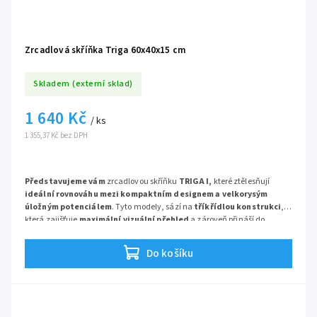
standardních umyvadel a poskytuje dostatek úložného prostoru pro
rodinu. Navíc nabízí chytré funkce, na které si okamžitě zvyknete – od
integrovaného displeje s hodinami, díky kterému už nebudete po ránu
spěchat, až po vnitřní zásuvku, jež konečně odstraní kabely z vašeho
Zrcadlová skříňka Triga 60x40x15 cm
umyvadla.
Skladem (externí sklad)
1 640 Kč
/ ks
1 355,37 Kč bez DPH
Představujeme vám
zrcadlovou skříňku
TRIGA I,
které ztělesňují
ideální rovnováhu mezi kompaktním designem a velkorysým
úložným potenciálem
. Tyto modely, sází na
tříkřídlou konstrukci
,
která zajišťuje
maximální vizuální přehled
a zároveň přináší do
koupelny
nejvyšší úroveň kvality a odolnosti
.
Do košíku