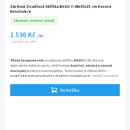
Závěsná Zrcadlová Skříňka BASIC II 46x55x15 cm Kovová
Konstrukce
Skladem (externí sklad)
1 530 Kč
/ ks
1 264,46 Kč bez DPH
Představujeme vám
zrcadlovou skříňku
BASIC I / II
, která je
optimálním řešením pro ty, kteří hledají
kvalitní, odolný a cenově
dostupný
prvek pro svou koupelnu. Tento model je ztělesněním
praktické jednoduchosti a funkční spolehlivosti
, ideální pro menší
prostory nebo jako doplňkové úložné řešení.
Do košíku