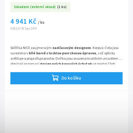
Skladem (externí sklad)
(1 ks)
4 941 Kč
/ ks
4 083,47 Kč bez DPH
Skříňka NICE zaujme svým
nadčasovým designem
. Korpus i čela jsou
vyvedena v
bílé barvě s lesklou povrchovou úpravou
, což opticky
zvětšuje a projasňuje prostor. Dvířka jsou osazena kvalitním zrcadlem a
otevírají se pomocí
designových kovových úchytek
ve spodní části,
takže na zrcadle nezůstávají otisky prstů. Uvnitř naleznete
skleněné
police
, které zajišťují přehlednost a snadnou údržbu.
Do košíku