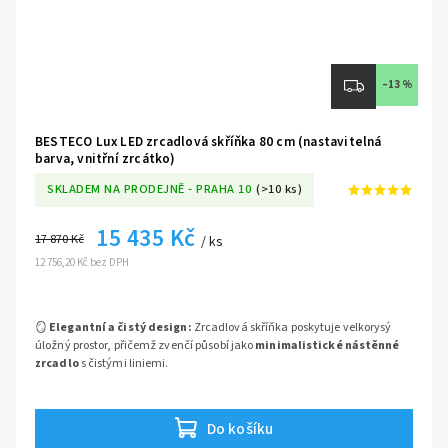
luxusní vzdušnosti.
🛡️
Nakupujete přímo od výrobce BESTECO:
Získáváte
nekompromisní garanci prémiové kvality, absolutní jistotu původu a
–13 %
inženýrské zpracování bez zbytečných prostředníků.
BESTECO Lux LED zrcadlová skříňka 80 cm (nastavitelná
barva, vnitřní zrcátko)
SKLADEM NA PRODEJNĚ - PRAHA 10
(>10 ks)
15 435 Kč
17 870 Kč
/ ks
12 756,20 Kč bez DPH
🪞
Elegantní a čistý design:
Zrcadlová skříňka poskytuje velkorysý
úložný prostor, přičemž zvenčí působí jako
minimalistické nástěnné
zrcadlo
s čistými liniemi.
💡
Nastavitelná barva světla:
Integrované LED osvětlení nabízí
možnost změny teploty barvy světla pro
ideální ranní i večerní
Do košíku
atmosféru
.