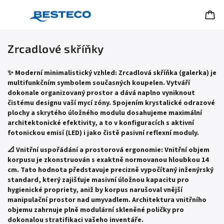
Zrcadlové skříňky
✨ Moderní minimalistický vzhled: Zrcadlová skříňka (galerka) je
multifunkčním symbolem současných koupelen. Vytváří
dokonale organizovaný prostor a dává naplno vyniknout
čistému designu vaší mycí zóny. Spojením krystalické odrazové
plochy a skrytého úložného modulu dosahujeme maximální
architektonické efektivity, a to v konfiguracích s aktivní
fotonickou emisí (LED) i jako čistě pasivní reflexní moduly.
📐 Vnitřní uspořádání a prostorová ergonomie: Vnitřní objem
korpusu je zkonstruován s exaktně normovanou hloubkou 14
cm. Tato hodnota představuje precizně vypočítaný inženýrský
standard, který zajišťuje masivní úložnou kapacitu pro
hygienické propriety, aniž by korpus narušoval vnější
manipulační prostor nad umyvadlem. Architektura vnitřního
objemu zahrnuje plně modulární skleněné poličky pro
dokonalou stratifikaci vašeho inventáře.