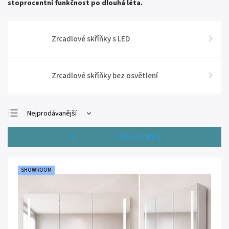
stoprocentní funkčnost po dlouhá léta.
Zrcadlové skříňky s LED
Zrcadlové skříňky bez osvětlení
Nejprodávanější
Nejlevnější
Otevřít filtr
Nejdražší
Abecedně
SHOWROOM