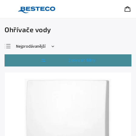
Ohřívače vody
Nejprodávanější
Nejlevnější
Otevřít filtr
Nejdražší
Abecedně