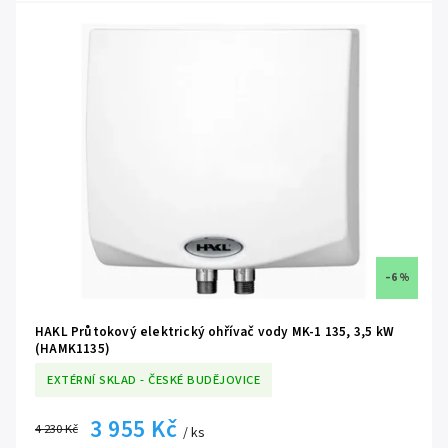
Ostatní specifikace jsou shodné jako u modelové řady ohřívačů HAKL
MK-1.
–6 %
HAKL Průtokový elektrický ohřívač vody MK-1 135, 3,5 kW
(HAMK1135)
EXTÉRNÍ SKLAD - ČESKÉ BUDĚJOVICE
3 955 Kč
4 230 Kč
/ ks