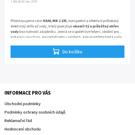
3 268,60 Kč bez DPH
Představujeme vám
HAKL MK-1 135
, kompaktní a efektivní průtokový
elektrický ohřívač vody, který poskytuje
okamžitý a průběžný ohřev
vody
bez nutnosti zásobníku. Jedná se o spolehlivé řešení, ideální pro
instalaci v kuchyni, koupelně nebo v místech, kde je potřeba teplá voda
na jednom odběrném místě (např. u umyvadla) s omezenou elektrickou
kapacitou.
Do košíku
INFORMACE PRO VÁS
Obchodní podmínky
Podmínky ochrany osobních údajů
Reklamační řád
Hodnocení obchodu