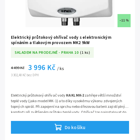
–11 %
Elektrický průtokový ohřívač vody s elektronickým
spínáním a tlakovým provozem MK2 9kW
SKLADEM NA PRODEJNĚ - PRAHA 10
(1 ks)
3 996 Kč
4 499 Kč
/ ks
3 302,48 Kč bez DPH
Elektrický průtokový ohřívač vody
HAKL MK-2
zahřeje větší množství
teplé vody (jako model MK-1) a to díky vysokému výkonu zdvojených
topných spirál. Při zapojení na sprchu nebo dřezovou baterii zajistí plný
komfort i při zvětšeném průtoku teplé vody. Ohřívač lze nainstalovat do
vodovodního systému na více vodovodních baterií. Doporučená
Jeho využití je v praxi ověřeno v malých bytových jádrech, na chalupách
vzdálenost ohřívače od odběrných míst (pro tepelné ztráty na
nebo podnikových provozech, všude tam, kde je třeba vyřešit centrální
Do košíku
vodovodním systému), by neměla přesahovat 5m.
ohřev vody spojený s komfortem průtokového ohřívače.