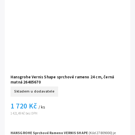
Hansgrohe Vernis Shape sprchové rameno 24 cm, černá
matná 26405670
Skladem u dodavatele
1 720 Kč
/ ks
1 421,49 Kč bez DPH
HANSGROHE Sprchové Rameno VERNIS SHAPE
(Kód 27809000) je