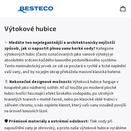
Výtokové hubice
✨
Hledáte ten nejelegantnější a architektonicky nejčistší
způsob, jak si napustit plnou vanu horké vody?
Kategorie
výtokových hubic (často označovaných jako vanové výtoky) je
absolutním srdcem každého luxusního podomítkového systému.
Tento minimalistický prvek ze zdi se postará o rychlé a tiché naplnění
vaší vany, aniž by na jejím okraji překážela masivní klasická baterie.
🚿
Nekonečné designové možnosti:
Výtoková hubice funguje v
koupelně jako nádherný solitér. Ať už toužíte po moderní ploché
hubici tvořící fascinující efekt širokého vodopádu, po strohých
hranatých tvarech v matně černé, nebo po klasické oblé trubici v
zářivém chromu, u nás najdete klenot, který vaši vanu vizuálně povýší
na úroveň luxusních lázní.
🛡️
Prémiové materiály a extrémní odolnost:
Tlak vody při
napouštění vany je obrovský, a proto naše výtokové hubice vyrábíme