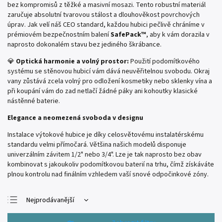
bez kompromisů z těžké a masivní mosazi. Tento robustní materiál
zaručuje absolutní tvarovou stálost a dlouhověkost povrchových
úprav. Jak velí náš CEO standard, každou hubici pečlivě chráníme v
prémiovém bezpečnostním balení
SafePack™
, aby k vám dorazila v
naprosto dokonalém stavu bez jediného škrábance.
💎
Optická harmonie a volný prostor:
Použití podomítkového
systému se stěnovou hubicí vám dává neuvěřitelnou svobodu. Okraj
vany zůstává zcela volný pro odložení kosmetiky nebo sklenky vína a
při koupání vám do zad netlačí žádné páky ani kohoutky klasické
nástěnné baterie.
Elegance a neomezená svoboda v designu
Instalace výtokové hubice je díky celosvětovému instalatérskému
standardu velmi přímočará. Většina našich modelů disponuje
univerzálním závitem 1/2" nebo 3/4". Lze je tak naprosto bez obav
kombinovat s jakoukoliv podomítkovou baterií na trhu, čímž získáváte
plnou kontrolu nad finálním vzhledem vaší snové odpočinkové zóny.
Nejprodávanější
Nejlevnější