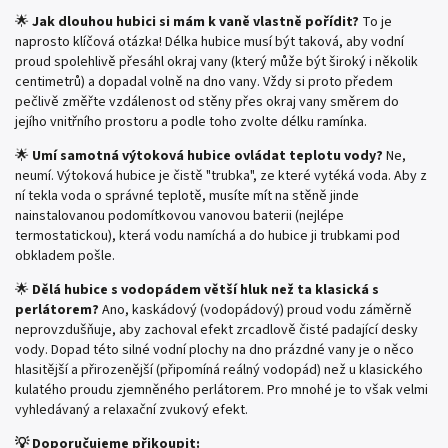
🌟
Jak dlouhou hubici si mám k vaně vlastně pořídit?
To je
naprosto klíčová otázka! Délka hubice musí být taková, aby vodní
proud spolehlivě přesáhl okraj vany (který může být široký i několik
centimetrů) a dopadal volně na dno vany. Vždy si proto předem
pečlivě změřte vzdálenost od stěny přes okraj vany směrem do
jejího vnitřního prostoru a podle toho zvolte délku ramínka.
🌟
Umí samotná výtoková hubice ovládat teplotu vody?
Ne,
neumí. Výtoková hubice je čistě "trubka", ze které vytéká voda. Aby z
ní tekla voda o správné teplotě, musíte mít na stěně jinde
nainstalovanou podomítkovou vanovou baterii (nejlépe
termostatickou), která vodu namíchá a do hubice ji trubkami pod
obkladem pošle.
🌟
Dělá hubice s vodopádem větší hluk než ta klasická s
perlátorem?
Ano, kaskádový (vodopádový) proud vodu záměrně
neprovzdušňuje, aby zachoval efekt zrcadlově čisté padající desky
vody. Dopad této silné vodní plochy na dno prázdné vany je o něco
hlasitější a přirozenější (připomíná reálný vodopád) než u klasického
kulatého proudu zjemněného perlátorem. Pro mnohé je to však velmi
vyhledávaný a relaxační zvukový efekt.
💡 Doporučujeme přikoupit: