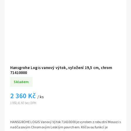
Hansgrohe Logis vanový výtok, vyložení 19,5 cm, chrom
71410000
Skladem
2 360 Kč
/ ks
1 950,41 Kč bez DPH
HANSGROHE LOGIS Vanový Výtok 71410000 je vyroben z robustní Mosazi s
nadčasovým Chromovým Lesklým povrchem. Klíčovou funkcí je