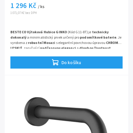
1 296 Kč
/ ks
1 071,07 Kč bez DPH
BESTECO Výtoková Hubice GINKO
(Kód G11-8T) je
technicky
dokonalý
a minimalistický prvek určený pro
podomítkové baterie
. Je
vyrobena z
robustní Mosazi
s elegantní povrchovou úpravou
CHROM
LESKLÝ
, zaručující
nadčasovou eleganci
a
dlouhou životnost
.
Hubice má
vyložení 14 cm
a je ideálním doplňkem k vaně nebo do
Série:
Ginko
sprchového koutu, poskytujícím maximální
uživatelský komfort
.
Do košíku
Hmotnost:
0,8 kg
.