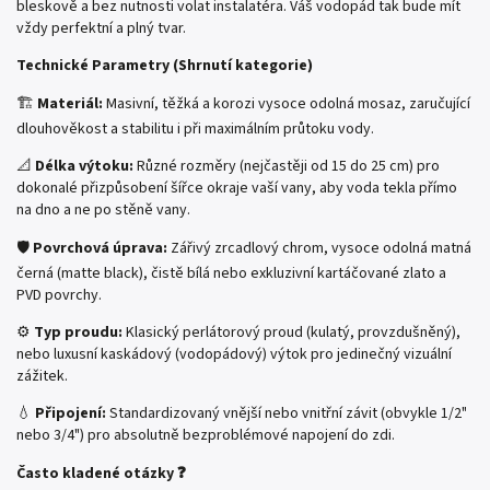
bleskově a bez nutnosti volat instalatéra. Váš vodopád tak bude mít
vždy perfektní a plný tvar.
Technické Parametry (Shrnutí kategorie)
🏗️
Materiál:
Masivní, těžká a korozi vysoce odolná mosaz, zaručující
dlouhověkost a stabilitu i při maximálním průtoku vody.
📐
Délka výtoku:
Různé rozměry (nejčastěji od 15 do 25 cm) pro
dokonalé přizpůsobení šířce okraje vaší vany, aby voda tekla přímo
na dno a ne po stěně vany.
🛡️
Povrchová úprava:
Zářivý zrcadlový chrom, vysoce odolná matná
černá (matte black), čistě bílá nebo exkluzivní kartáčované zlato a
PVD povrchy.
⚙️
Typ proudu:
Klasický perlátorový proud (kulatý, provzdušněný),
nebo luxusní kaskádový (vodopádový) výtok pro jedinečný vizuální
zážitek.
💧
Připojení:
Standardizovaný vnější nebo vnitřní závit (obvykle 1/2"
nebo 3/4") pro absolutně bezproblémové napojení do zdi.
Často kladené otázky ❓