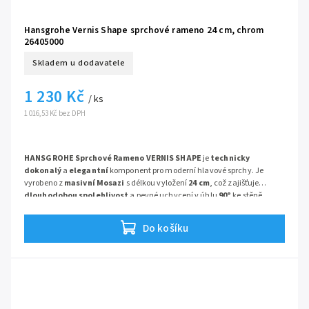
Hansgrohe Vernis Shape sprchové rameno 24 cm, chrom
26405000
Skladem u dodavatele
1 230 Kč
/ ks
1 016,53 Kč bez DPH
HANSGROHE Sprchové Rameno VERNIS SHAPE
je
technicky
dokonalý
a
elegantní
komponent pro moderní hlavové sprchy. Je
vyrobeno z
masivní Mosazi
s délkou vyložení
24 cm
, což zajišťuje
dlouhodobou spolehlivost
a pevné uchycení v úhlu
90°
ke stěně.
Série:
Vernis Shape
Do košíku