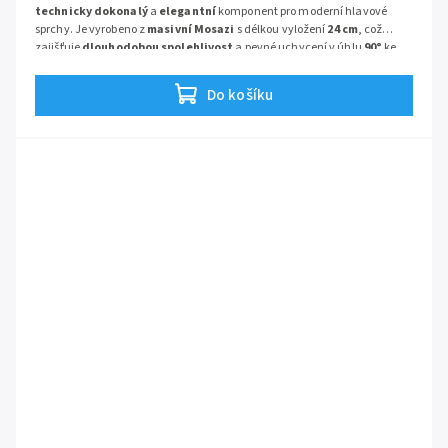
technicky dokonalý
a
elegantní
komponent pro moderní hlavové
sprchy. Je vyrobeno z
masivní Mosazi
s délkou vyložení
24 cm
, což
zajišťuje
dlouhodobou spolehlivost
a pevné uchycení v úhlu
90°
ke
stěně.
Série:
Vernis Shape
Do košíku