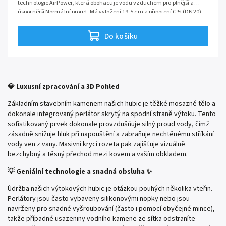
technologie AirPower, která obohacuje vodu vzduchem pro plnější a
úspornější Normální proud. Má vyložení 19,5 cm a připojení G¾ (DN20),
což z něj činí elegantní a spolehlivý prvek pro rychlé napouštění vany.
Séris:
Logis
Do košíku
💎 Luxusní zpracování a 3D Pohled
Základním stavebním kamenem našich hubic je těžké mosazné tělo a
dokonale integrovaný perlátor skrytý na spodní straně výtoku. Tento
sofistikovaný prvek dokonale provzdušňuje silný proud vody, čímž
zásadně snižuje hluk při napouštění a zabraňuje nechtěnému stříkání
vody ven z vany. Masivní krycí rozeta pak zajišťuje vizuálně
bezchybný a těsný přechod mezi kovem a vaším obkladem.
💡 Geniální technologie a snadná obsluha ✨
Údržba našich výtokových hubic je otázkou pouhých několika vteřin.
Perlátory jsou často vybaveny silikonovými nopky nebo jsou
navrženy pro snadné vyšroubování (často i pomocí obyčejné mince),
takže případné usazeniny vodního kamene ze sítka odstraníte