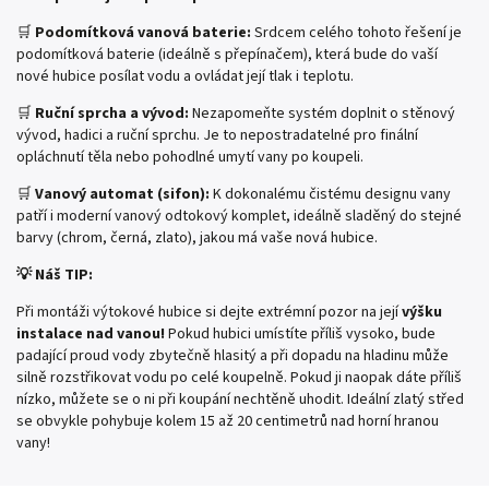
🛒
Podomítková vanová baterie:
Srdcem celého tohoto řešení je
podomítková baterie (ideálně s přepínačem), která bude do vaší
nové hubice posílat vodu a ovládat její tlak i teplotu.
🛒
Ruční sprcha a vývod:
Nezapomeňte systém doplnit o stěnový
vývod, hadici a ruční sprchu. Je to nepostradatelné pro finální
opláchnutí těla nebo pohodlné umytí vany po koupeli.
🛒
Vanový automat (sifon):
K dokonalému čistému designu vany
patří i moderní vanový odtokový komplet, ideálně sladěný do stejné
barvy (chrom, černá, zlato), jakou má vaše nová hubice.
💡 Náš TIP:
Při montáži výtokové hubice si dejte extrémní pozor na její
výšku
instalace nad vanou!
Pokud hubici umístíte příliš vysoko, bude
padající proud vody zbytečně hlasitý a při dopadu na hladinu může
silně rozstřikovat vodu po celé koupelně. Pokud ji naopak dáte příliš
nízko, můžete se o ni při koupání nechtěně uhodit. Ideální zlatý střed
se obvykle pohybuje kolem 15 až 20 centimetrů nad horní hranou
vany!