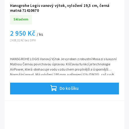
Hansgrohe Logis vanový výtok, vyložení 19,5 cm, černá
matná 71410670
Skladem
2 950 Kč
/ ks
2 438,02 Kč bez DPH
HANSGROHE LOGIS Vanový Výtok Je vyroben z robustní Mosazi s luxusní
Matnou Černou povrchovou úpravou. Klíčovou funkcí je technologie
AirPower, která obohacuje vodu vzduchem pro plnější a úspornější
Normální proud. Má vyložení 195 mm a připojení G¾ (DN20), což z něj
činí exkluzivní a spolehlivý prvek pro vaši vanu.
Séris:
Logis
Do košíku