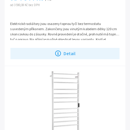
od 3 590,08 Kč bez DPH
Elektrické radiátory jsou osazeny topnou tyčí bez termostatu
s uvedeným příkonem. Zakončeny jsou vinutým kabelem délky 120 cm
s koncovkou do zásuvky. Rovné provedení je otočné, prohnuté má topnou
tyč napravo. Na přání je možné objednat levou variantu. Krytí el.
radiátoru je IP65. Doporučujeme dokoupit termostat TZ 33.
Detail