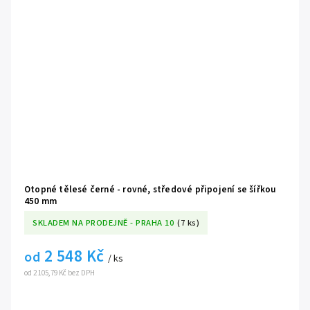
Otopné tělesé černé - rovné, středové připojení se šířkou
450 mm
SKLADEM NA PRODEJNĚ - PRAHA 10
(7 ks)
2 548 Kč
od
/ ks
od 2 105,79 Kč bez DPH