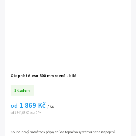
Otopné těleso 600 mm rovné - bílé
Skladem
1 869 Kč
od
/ ks
od 1 544,63 Kč bez DPH
Koupelnový radiátor k připojení do topného systému nebo napojení