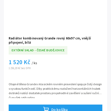
Radiátor kombinovaný Grande rovný 60x97 cm, vnější
připojení, bílá
EXTÉRNÍ SKLAD - ČESKÉ BUDĚJOVICE
1 520 Kč
/ ks
1 256,20 Kč bez DPH
Otopné těleso Grande v klasickém rovném provedení spojuje čistý design
s vysokou funkčností. Díky praktickému rozložení horizontálních trubek
do bloků nabízí dostatek prostoru pro pohodlné zavěšení a sušení ručníků
či osušek celé rodiny.
Tento model je určen pro kombinované vytápění. Můžete jej standardně
připojit k běžnému teplovodnímu okruhu (ústřední topení) a zároveň
Do košíku