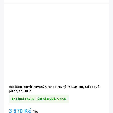
ručníky i mimo hlavní topnou sezónu. Radiátor disponuje standardním
vnějším spodním připojením (do svislých sběrnic) a díky univerzální bílé
barvě se snadno stane přirozenou součástí každého moderního i
klasického interiéru.
Radiátor kombinovaný Grande rovný 75x185 cm, středové
připojení, bílá
EXTÉRNÍ SKLAD - ČESKÉ BUDĚJOVICE
3 870 Kč
/ ks