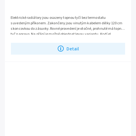
Elektrické radiátory jsou osazeny topnou tyčí bez termostatu
s uvedeným příkonem. Zakončeny jsou vinutým kabelem délky 120 cm
s koncovkou do zásuvky. Rovné provedení je otočné, prohnuté má topnou
tyč napravo. Na přání je možné objednat levou variantu. Krytí el.
radiátoru je IP65. Doporučujeme dokoupit termostat TZ 33.
Detail