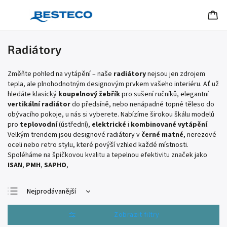
Radiátory
Změňte pohled na vytápění – naše
radiátory
nejsou jen zdrojem
tepla,
ale plnohodnotným designovým prvkem vašeho interiéru.
Ať už
hledáte klasický
koupelnový žebřík
pro sušení ručníků,
elegantní
vertikální radiátor
do předsíně,
nebo nenápadné topné těleso do
obývacího pokoje,
u nás si vyberete.
Nabízíme širokou škálu modelů
pro
teplovodní
(ústřední),
elektrické
i
kombinované vytápění
.
Velkým trendem jsou designové radiátory v
černé matné
,
nerezové
oceli nebo retro stylu,
které povýší vzhled každé místnosti.
Spoléháme na špičkovou kvalitu a tepelnou efektivitu značek jako
ISAN
,
PMH
,
SAPHO
,
Nejprodávanější
Nejlevnější
Otevřít filtr
Nejdražší