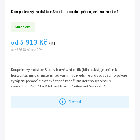
Koupelnový radiátor Stick - spodní připojení na rozteč
Skladem
5 913 Kč
od
/ ks
od 4 886,78 Kč bez DPH
Koupelnový radiátor Stick v barvě white silk (bílá lesklá) je určen k
horizontálnímu umístění nad vanu, do předsíně či do obývacího pokoje.
Vytápění pomocí elektrické topné tyče či klasického systému s
čerpadlem. Radiátor Stick má klasické připojení (na rozteč).
Výška topného žebříku 55,5 cm,
šestero provedení šířky: 80, 100, 120,
140, 160 cm, možno zvolit v rozbalovacím okně variant.
Detail