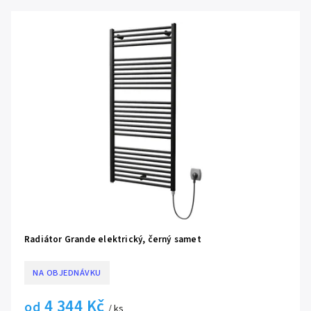
Abecedně
Radiátor Grande elektrický, černý samet
NA OBJEDNÁVKU
4 344 Kč
od
/ ks