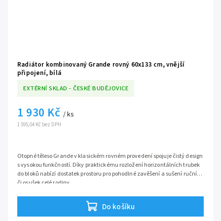
Radiátor kombinovaný Grande rovný 60x133 cm, vnější
připojení, bílá
EXTÉRNÍ SKLAD - ČESKÉ BUDĚJOVICE
1 930 Kč
/ ks
1 595,04 Kč bez DPH
Otopné těleso Grande v klasickém rovném provedení spojuje čistý design
s vysokou funkčností. Díky praktickému rozložení horizontálních trubek
do bloků nabízí dostatek prostoru pro pohodlné zavěšení a sušení ručníků
či osušek celé rodiny.
Tento model je určen pro kombinované vytápění. Můžete jej standardně
připojit k běžnému teplovodnímu okruhu (ústřední topení) a zároveň
Do košíku
doplnit o elektrickou topnou tyč. To vám zajistí příjemné teplo a suché