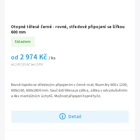
Otopné tělesé černé - rovné, středové připojení se šířkou
600 mm
Skladem
2 974 Kč
od
/ ks
od 2 457,85 Kč bez DPH
Rovné topidlo se středovým připojením v černé-mat. Rozměry 600 x 1200,
600x160, 600x1800 mm. Součástí tělesa je zátka, zátka s odvzdušněním
a 4ks montážních úchytů. Možnost připojení topné tyče.
Detail