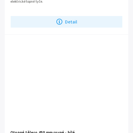
elektrické topné tyče.
Detail
Otopné těleso 450 mm rovné - bílé