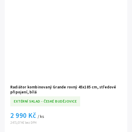
Radiátor kombinovaný Grande rovný 45x185 cm, středové
připojení, bílá
EXTÉRNÍ SKLAD - ČESKÉ BUDĚJOVICE
2 990 Kč
/ ks
2 471,07 Kč bez DPH