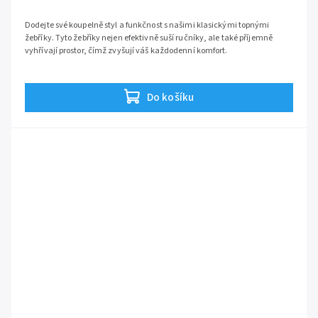
Dodejte své koupelně styl a funkčnost s našimi klasickými topnými
žebříky. Tyto žebříky nejen efektivně suší ručníky, ale také příjemně
vyhřívají prostor, čímž zvyšují váš každodenní komfort.
Do košíku