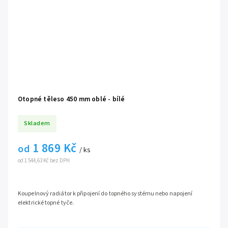
Otopné těleso 450 mm oblé - bílé
Skladem
1 869 Kč
od
/ ks
od 1 544,63 Kč bez DPH
Koupelnový radiátor k připojení do topného systému nebo napojení
elektrické topné tyče.