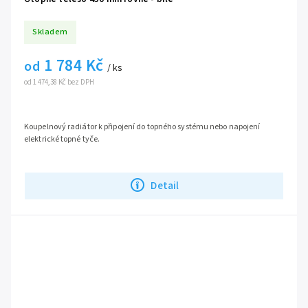
Skladem
1 784 Kč
od
/ ks
od 1 474,38 Kč bez DPH
Koupelnový radiátor k připojení do topného systému nebo napojení
elektrické topné tyče.
Detail