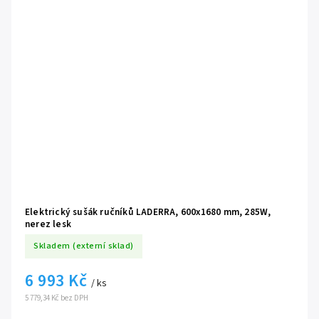
Elektrický sušák ručníků LADERRA, 600x1680 mm, 285W,
nerez lesk
Skladem (externí sklad)
6 993 Kč
/ ks
5 779,34 Kč bez DPH