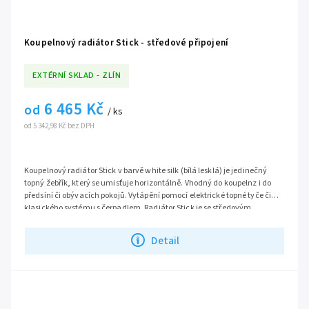
Koupelnový radiátor Stick - středové připojení
EXTÉRNÍ SKLAD - ZLÍN
6 465 Kč
od
/ ks
od 5 342,98 Kč bez DPH
Koupelnový radiátor Stick v barvě white silk (bílá lesklá) je jedinečný
topný žebřík, který se umisťuje horizontálně. Vhodný do koupelnz i do
předsíní či obývacích pokojů. Vytápění pomocí elektrické topné tyče či
klasického systému s čerpadlem. Radiátor Stick je
se
středovým
připojením.
Výška topného žebříku 55,5 cm, šestí provedení šířky: 80, 100, 120, 140,
160 cm, možno zvolit v rozbalovacím okně variant.
Detail