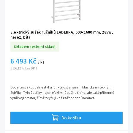
Elektrický sušák ručníků LADERRA, 600x1680 mm, 285W,
nerez, bílá
Skladem (externí sklad)
6 493 Kč
/ ks
5 366,12 Kč bez DPH
Dodejte své koupelně styl a funkčnost s našimi klasickými topnými
žebříky. Tyto žebříky nejen efektivně suší ručníky, ale také příjemně
vyhřívají prostor, čímž zvyšují váš každodenní komfort.
Do košíku