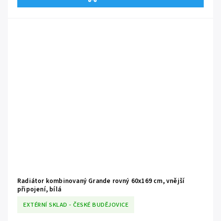
doplnit o elektrickou topnou tyč. To vám zajistí příjemné teplo a suché
ručníky i mimo hlavní topnou sezónu. Radiátor disponuje standardním
vnějším spodním připojením (do svislých sběrnic) a díky univerzální bílé
barvě se snadno stane přirozenou součástí každého moderního i
klasického interiéru.
Radiátor kombinovaný Grande rovný 60x169 cm, vnější
připojení, bílá
EXTÉRNÍ SKLAD - ČESKÉ BUDĚJOVICE