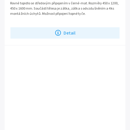
Rovné topidlo se středovým připojením v černé-mat. Rozměry 450 x 1200,
450 x 1600 mm. Součástí tělesa je zátka, zátka s odvzdušněním a 4ks
montážních úchytů. Možnost připojení topné tyče.
Detail