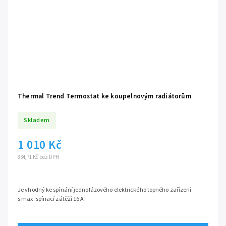
Thermal Trend Termostat ke koupelnovým radiátorům
Skladem
1 010 Kč
834,71 Kč bez DPH
Je vhodný ke spínání jednofázového elektrického topného zařízení
s max. spínací zátěží 16 A.