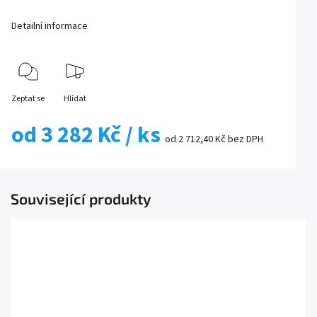
Detailní informace
Zeptat se
Hlídat
od
3 282 Kč
/ ks
od
2 712,40 Kč
bez DPH
Související produkty