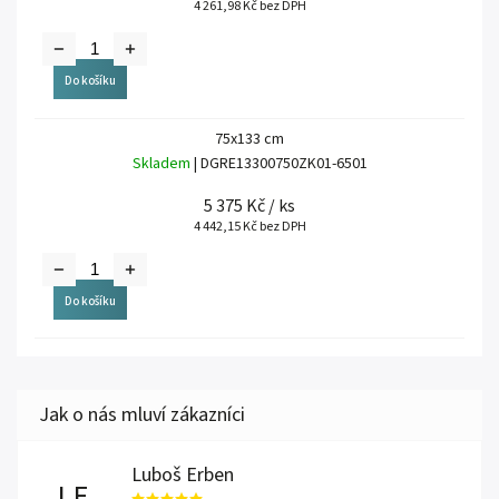
4 261,98 Kč bez DPH
Do košíku
75x133 cm
Skladem
| DGRE13300750ZK01-6501
5 375 Kč
/ ks
4 442,15 Kč bez DPH
Do košíku
Luboš Erben
LE