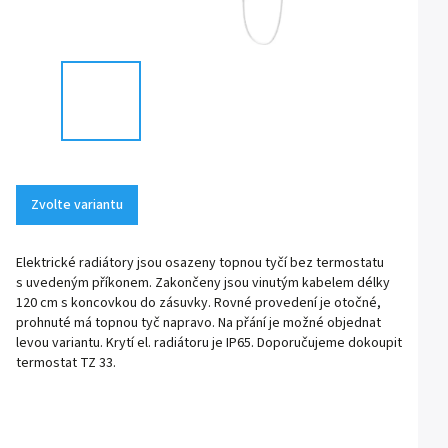
Zvolte variantu
Elektrické radiátory jsou osazeny topnou tyčí bez termostatu
s uvedeným příkonem. Zakončeny jsou vinutým kabelem délky
120 cm s koncovkou do zásuvky. Rovné provedení je otočné,
prohnuté má topnou tyč napravo. Na přání je možné objednat
levou variantu. Krytí el. radiátoru je IP65. Doporučujeme dokoupit
termostat TZ 33.