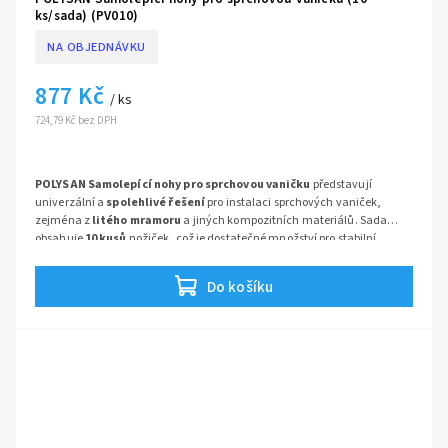
ks/sada) (PV010)
NA OBJEDNÁVKU
877 Kč
/ ks
724,79 Kč bez DPH
POLYSAN Samolepící nohy pro sprchovou vaničku
představují
univerzální a
spolehlivé řešení
pro instalaci sprchových vaniček,
zejména z
litého mramoru
a jiných kompozitních materiálů. Sada
obsahuje
10 kusů
nožiček, což je dostatečné množství pro stabilní
podepření i větších obdélníkových modelů. Hlavní výhodou je
samolepící plocha
pro rychlou montáž bez vrtání a možnost
Do košíku
nastavení výšky
v rozmezí 96–125 mm pro precizní vyrovnání.