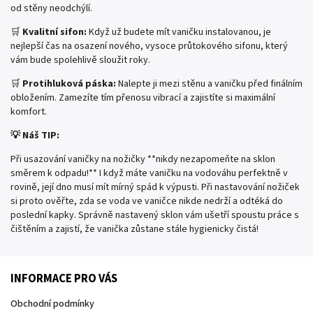
od stěny neodchýlí.
🛒
Kvalitní sifon:
Když už budete mít vaničku instalovanou, je
nejlepší čas na osazení nového, vysoce průtokového sifonu, který
vám bude spolehlivě sloužit roky.
🛒
Protihluková páska:
Nalepte ji mezi stěnu a vaničku před finálním
obložením. Zamezíte tím přenosu vibrací a zajistíte si maximální
komfort.
💡 Náš TIP:
Při usazování vaničky na nožičky **nikdy nezapomeňte na sklon
směrem k odpadu!** I když máte vaničku na vodováhu perfektně v
rovině, její dno musí mít mírný spád k výpusti. Při nastavování nožiček
si proto ověřte, zda se voda ve vaničce nikde nedrží a odtéká do
poslední kapky. Správně nastavený sklon vám ušetří spoustu práce s
čištěním a zajistí, že vanička zůstane stále hygienicky čistá!
INFORMACE PRO VÁS
Obchodní podmínky