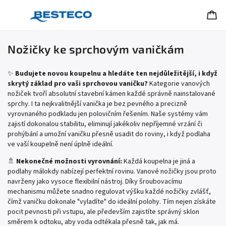
Nožičky ke sprchovým vaničkám
✨
Budujete novou koupelnu a hledáte ten nejdůležitější, i když
skrytý základ pro vaši sprchovou vaničku?
Kategorie vanových
nožiček tvoří absolutní stavební kámen každé správně nainstalované
sprchy. I ta nejkvalitnější vanička je bez pevného a precizně
vyrovnaného podkladu jen polovičním řešením. Naše systémy vám
zajistí dokonalou stabilitu, eliminují jakékoliv nepříjemné vrzání či
prohýbání a umožní vaničku přesně usadit do roviny, i když podlaha
ve vaší koupelně není úplně ideální.
🚿
Nekonečné možnosti vyrovnání:
Každá koupelna je jiná a
podlahy málokdy nabízejí perfektní rovinu. Vanové nožičky jsou proto
navrženy jako vysoce flexibilní nástroj. Díky šroubovacímu
mechanismu můžete snadno regulovat výšku každé nožičky zvlášť,
čímž vaničku dokonale "vyladíte" do ideální polohy. Tím nejen získáte
pocit pevnosti při vstupu, ale především zajistíte správný sklon
směrem k odtoku, aby voda odtékala přesně tak, jak má.