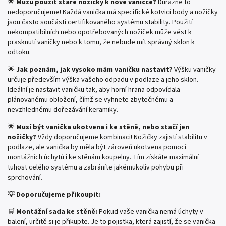
🌟
Můžu použít staré nožičky k nové vaničce?
Důrazně to
nedoporučujeme! Každá vanička má specifické kotvicí body a nožičky
jsou často součástí certifikovaného systému stability. Použití
nekompatibilních nebo opotřebovaných nožiček může vést k
prasknutí vaničky nebo k tomu, že nebude mít správný sklon k
odtoku.
🌟
Jak poznám, jak vysoko mám vaničku nastavit?
Výšku vaničky
určuje především výška vašeho odpadu v podlaze a jeho sklon.
Ideální je nastavit vaničku tak, aby horní hrana odpovídala
plánovanému obložení, čímž se vyhnete zbytečnému a
nevzhlednému dořezávání keramiky.
🌟
Musí být vanička ukotvena i ke stěně, nebo stačí jen
nožičky?
Vždy doporučujeme kombinaci! Nožičky zajistí stabilitu v
podlaze, ale vanička by měla být zároveň ukotvena pomocí
montážních úchytů i ke stěnám koupelny. Tím získáte maximální
tuhost celého systému a zabráníte jakémukoliv pohybu při
sprchování.
💡 Doporučujeme přikoupit:
🛒
Montážní sada ke stěně:
Pokud vaše vanička nemá úchyty v
balení, určitě si je přikupte. Je to pojistka, která zajistí, že se vanička