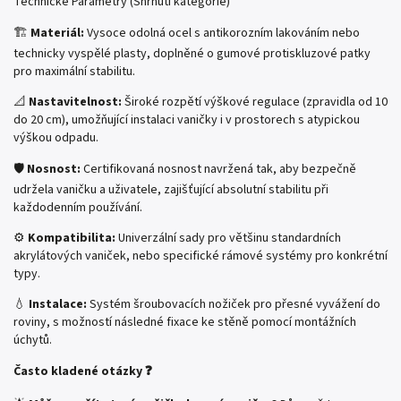
Technické Parametry (Shrnutí kategorie)
🏗️
Materiál:
Vysoce odolná ocel s antikorozním lakováním nebo
technicky vyspělé plasty, doplněné o gumové protiskluzové patky
pro maximální stabilitu.
📐
Nastavitelnost:
Široké rozpětí výškové regulace (zpravidla od 10
do 20 cm), umožňující instalaci vaničky i v prostorech s atypickou
výškou odpadu.
🛡️
Nosnost:
Certifikovaná nosnost navržená tak, aby bezpečně
udržela vaničku a uživatele, zajišťující absolutní stabilitu při
každodenním používání.
⚙️
Kompatibilita:
Univerzální sady pro většinu standardních
akrylátových vaniček, nebo specifické rámové systémy pro konkrétní
typy.
💧
Instalace:
Systém šroubovacích nožiček pro přesné vyvážení do
roviny, s možností následné fixace ke stěně pomocí montážních
úchytů.
Často kladené otázky ❓