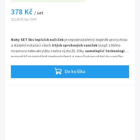
378 Kč
/ set
312,40 Kč bez DPH
Nohy SET 5ks lepících nožiček
je nepostradatelný doplněk pro rychlou
a stabilní instalaci všech
litých sprchových vaniček
(např. z litého
mramoru nebo akrylátu s extra výztuží). Díky
samolepící technologii
je montáž maximálně zjednodušená a nevyžaduje vrtání do vaničky.
Sada obsahuje 5 robustních nožiček, které slouží k
preciznímu
vyrovnání vaničky
vodorovně i s možností nastavení potřebné výšky.
Do košíku