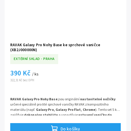
RAVAK Galaxy Pro Nohy Base ke sprchové vaničce
(XB2J000000N)
EXTÉRNÍ SKLAD - PRAHA
390 Kč
/ ks
322,31 Kč bez DPH
RAVAK Galaxy Pro Nohy Base
jsou originální
nastavitelné nožičky
určené speciálně pro lité sprchové vaničky RAVAK z kompozitního
materiálu (např.
Galaxy Pro, Galaxy Pro Flat, Chrome
). Tento set 5 ks
zajišťuje
dokonalou stabilitu
a usnadňuje
ustavení vaničky do
roviny
na již obložené podlaze. Promyšlený design je plně kompatibilní s
konstrukčním řešením vaniček RAVAK a umožňuje následné
snadné
Do košíku
podezdění a obložení
, nebo montáž čelního panelu s příchytkami