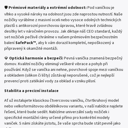
🛡️
Prémiové materiály a extrémní odolnost:
Pod vaničkou je
vlhko a vysoké nároky na odolnost jsou zde naprostou nutností. Naše
nožičky vyrábíme z masivní oceli nebo vysoce odolných technických
plastů s antikorozní povrchovou úpravou, které hravě zvládnou
desítky let v náročném provozu. Jak diktuje náš CEO standard, každý
set nožiček pečlivě chráníme v našem prémiovém bezpečnostním
balení
SafePack™
, aby k vám dorazil kompletní, nepoškozený a
připravený k okamžité montáži.
💎
Optická harmonie a bezpečí:
Pevná vanička znamená bezpečný
domov. Kvalitní nožičky eliminují veškeré vibrace a pohyb při
používání. Když se vanička ani nehne, povrchové spoje mezi vaničkou
a obkladem (silikon či lišty) zůstávají neporušené, což je nejlepší
prevencí proti zatékání vody za obklad a vzniku plísní.
Stabilita a precizní instalace
Ať už instalujete klasickou čtvercovou vaničku, čtvrtkruhový model
nebo velkoformátovou obdélníkovou variantu, v naší nabídce najdete
řešení, které bude sedět. Nabízíme univerzální sady nožiček i
specifické montážní rámy určené přímo pro konkrétní modely
vaniček. S námi získáte jistotu, že vaše sprcha bude stát pevně jako