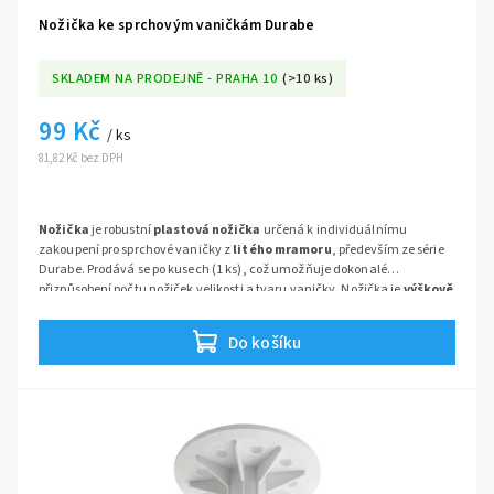
Nožička ke sprchovým vaničkám Durabe
SKLADEM NA PRODEJNĚ - PRAHA 10
(>10 ks)
99 Kč
/ ks
81,82 Kč bez DPH
Nožička
je robustní
plastová nožička
určená k individuálnímu
zakoupení pro sprchové vaničky z
litého mramoru
, především ze série
Durabe. Prodává se po kusech (1 ks), což umožňuje dokonalé
přizpůsobení počtu nožiček velikosti a tvaru vaničky. Nožička je
výškově
stavitelná
(9–14 cm) a je opatřena
lepící plochou
pro rychlou montáž
na vaničku. Slouží také jako
úchytný bod pro instalaci čelních
Do košíku
panelů
.