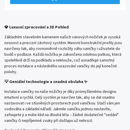
(SET).
💎 Luxusní zpracování a 3D Pohled
Základním stavebním kamenem našich vanových nožiček je vysoká
nosnost a precizní závitový systém. Masivní konstrukční profily jsou
navrženy tak, aby rovnoměrně rozložily váhu vaničky i uživatele do
bodů v podlaze. Každá nožička je zakončena odolnou patkou, která
spolehlivě drží na podkladu a neklouže, což usnadňuje samotný
proces instalace a následného usazování vaničky do její konečné
polohy.
💡 Geniální technologie a snadná obsluha ✨
Instalace vaničky na naše nožičky je díky promyšlenému designu
intuitivní a rychlá. Celý systém je navržen tak, aby se dal snadno
nastavovat i ve stísněných prostorech pod vaničkou. Stačí vám jen
vodováha a základní nářadí. Jakmile vaničku jednou nastavíte,
zafixujete ji a máte klid na dlouhá léta – žádné dodatečné "sedání"
vaničky či nepříjemné zvuky při došlapu už nehrozí.