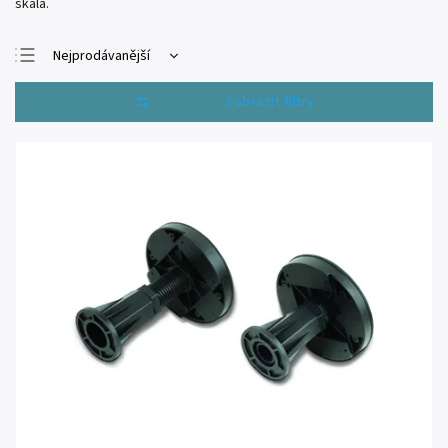
skála.
Nejprodávanější
Nejlevnější
Otevřít filtr
Nejdražší
Abecedně