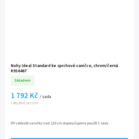
Nohy Ideal Standard ke sprchové vaničce, chrom/černá
K936467
Skladem
1 792 Kč
/ sada
1 480,99 Kč bez DPH
Při velikosti vaničky nad 120 cm doporučujeme použít 2 sady.