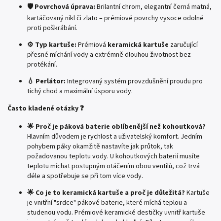
🛡️ Povrchová úprava:
Brilantní chrom, elegantní černá matná,
kartáčovaný nikl či zlato – prémiové povrchy vysoce odolné
proti poškrábání.
⚙️ Typ kartuše:
Prémiová
keramická kartuše
zaručující
přesné míchání vody a extrémně dlouhou životnost bez
protékání.
💧 Perlátor:
Integrovaný systém provzdušnění proudu pro
tichý chod a maximální úsporu vody.
Často kladené otázky ❓
🌟 Proč je páková baterie oblíbenější než kohoutková?
Hlavním důvodem je rychlost a uživatelský komfort. Jedním
pohybem páky okamžitě nastavíte jak průtok, tak
požadovanou teplotu vody. U kohoutkových baterií musíte
teplotu míchat postupným otáčením obou ventilů, což trvá
déle a spotřebuje se při tom více vody.
🌟 Co je to keramická kartuše a proč je důležitá?
Kartuše
je vnitřní "srdce" pákové baterie, které míchá teplou a
studenou vodu. Prémiové keramické destičky uvnitř kartuše