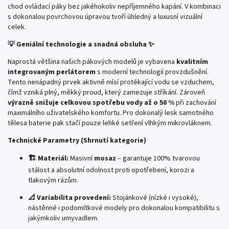
chod ovládací páky bez jakéhokoliv nepříjemného kapání. V kombinaci
s dokonalou povrchovou úpravou tvoří úhledný a luxusní vizuální
celek.
💡 Geniální technologie a snadná obsluha ✨
Naprostá většina našich pákových modelů je vybavena
kvalitním
integrovaným perlátorem
s moderní technologií provzdušnění.
Tento nenápadný prvek aktivně mísí protékající vodu se vzduchem,
čímž vzniká plný, měkký proud, který zamezuje stříkání. Zároveň
výrazně snižuje celkovou spotřebu vody až o 50 %
při zachování
maximálního uživatelského komfortu. Pro dokonalý lesk samotného
tělesa baterie pak stačí pouze lehké setření vlhkým mikrovláknem.
Technické Parametry (Shrnutí kategorie)
🏗️ Materiál:
Masivní
mosaz
– garantuje 100% tvarovou
stálost a absolutní odolnost proti opotřebení, korozi a
tlakovým rázům.
📐 Variabilita provedení:
Stojánkové (nízké i vysoké),
nástěnné i podomítkové modely pro dokonalou kompatibilitu s
jakýmkoliv umyvadlem.