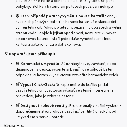
jsou extrémně tvrdé a dokonale hladké. Díky tomu se páka
pohybuje zlehka a baterie ani po letech používání nekape.
🌟 Lze v případě poruchy vyměnit pouze kartuši?
Ano, u
kvalitních pákových baterií je keramická kartuše standardní
vyměnitelný díl. Pokud po letech používání v oblastech s velmi
tvrdou vodou dojde k jejímu opotřebení, nemusíte kupovat
celou novou baterii – stačí jednoduše vyměnit samotnou
kartuši a baterie funguje dál jako nová.
💡 Doporučujeme přikoupit:
🛒 Keramické umyvadlo:
Ať už nábytkové, závěsné, nebo
designové na desku, vyberte si k vaší nové pákové baterii
odpovídající keramiku, se kterou vytvoříte harmonický celek.
🛒 Výpusť Click-Clack:
Nezapomeňte do košíku přidat
uzavíratelnou umyvadlovou výpusť ve stejném barevném
provedení, jako je vybraná baterie.
🛒 Designové rohové ventily:
Pro dokonalý vizuální výsledek
doporučujeme sladit rohové uzavírací ventily (roháčky) pod
umyvadlem s barvou baterie.
💡 Náš TIP: