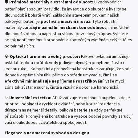
🛡️
Prémiové materiály a extrémní odolnost:
U vodovodních
baterií platí absolutní pravidlo, že investice do skutečné kvality se
dlouhodobě bohatě vrátí. Základním stavebním prvkem našich
pákových baterií je
poctivá a masivní mosaz
. Tyto robustní
materiály zaručují
maximální mechanickou odolnost
, mimořádně
dlouhou životnost a naprostou stálost povrchových úprav. Vyhnete
se tak nepříjemnému korodování a zbytečným výměnám celých těles
po pár měsících.
💎
Optická harmonie a volný prostor:
Pákové ovládání umožňuje
ovládat teplotu i průtok vody jediným plynulým pohybem, často i
jednou rukou. Kompaktní a promyšlená konstrukce zaručuje, že voda
dopadá v optimálním úhlu přímo do středu umyvadla, čímž se
efektivně minimalizuje nepříjemné rozstřikování
. Vaše mycí
zóna tak zůstane suchá, čistá a vizuálně dokonale harmonická.
✨
Univerzální estetika:
Ať už zařizujete rodinnou koupelnu, kde je
prioritou odolnost a rychlost ovládání, nebo luxusní rezidenci s
důrazem na nejmenší detaily, páková baterie se vždy perfektně
přizpůsobí. Promyšlená konstrukce a vysoce odolné povrchy zaručují
vaši dlouhodobou uživatelskou spokojenost.
Elegance a neomezená svoboda v designu