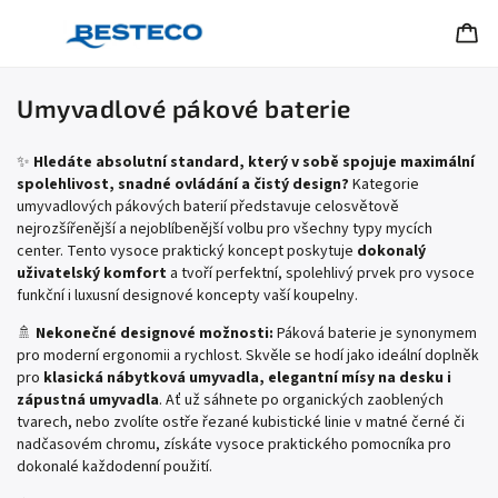
Umyvadlové pákové baterie
✨
Hledáte absolutní standard, který v sobě spojuje maximální
spolehlivost, snadné ovládání a čistý design?
Kategorie
umyvadlových pákových baterií představuje celosvětově
nejrozšířenější a nejoblíbenější volbu pro všechny typy mycích
center. Tento vysoce praktický koncept poskytuje
dokonalý
uživatelský komfort
a tvoří perfektní, spolehlivý prvek pro vysoce
funkční i luxusní designové koncepty vaší koupelny.
🚿
Nekonečné designové možnosti:
Páková baterie je synonymem
pro moderní ergonomii a rychlost. Skvěle se hodí jako ideální doplněk
pro
klasická nábytková umyvadla, elegantní mísy na desku i
zápustná umyvadla
. Ať už sáhnete po organických zaoblených
tvarech, nebo zvolíte ostře řezané kubistické linie v matné černé či
nadčasovém chromu, získáte vysoce praktického pomocníka pro
dokonalé každodenní použití.