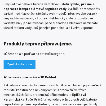
Umyvadlové pákové baterie vám dávají jistotu
rychlé, přesné a
naprosto bezproblémové regulace vody
. Vyrábějí se v nespočtu
variant – od klasických stojánkových modelů, přes vysoké verze k
umyvadlům na desku, až po architektonicky čisté podomítkové
varianty. Díky jediné ovládací páce si snadno a bleskově namícháte
ideální teplotu vody, což je nejen pohodlné, ale i velmi úsporné.
Produkty teprve připravujeme.
Můžete se ale podívat na ostatní kategorie.
Zpět do obchodu
💎 Luxusní zpracování a 3D Pohled
Základním stavebním kamenem našich pákových baterií je prověřená
robustní konstrukce a nekompromisní zpracování vnitřních
mechanických částí. Srdcem každého modelu je
špičková
keramická kartuše
. Právě ta rozhoduje o životnosti celé baterie –
nepodléhá rychlému opotřebení, nezadrhává se a zaručuje plynulý