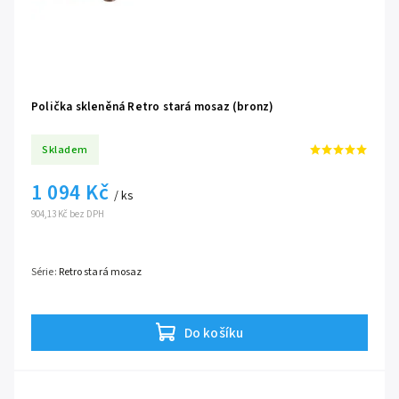
Polička skleněná Retro stará mosaz (bronz)
Skladem
1 094 Kč
/ ks
904,13 Kč bez DPH
Série:
Retro stará mosaz
Do košíku