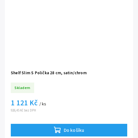
Shelf Slim S Polička 28 cm, satin/chrom
Skladem
1 121 Kč
/ ks
926,45 Kč bez DPH
Do košíku