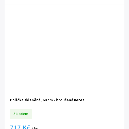
Polička skleněná, 60 cm - broušená nerez
Skladem
717 Kč
/ ks