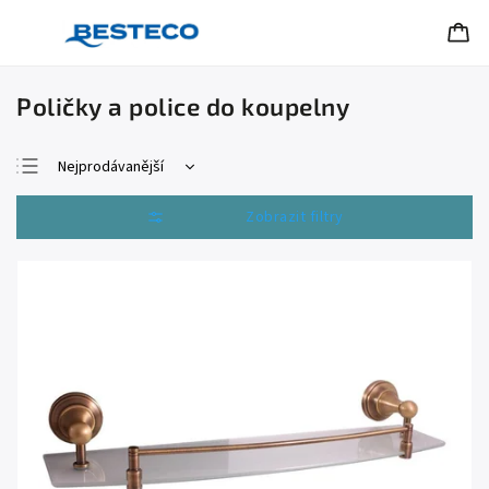
Poličky a police do koupelny
Nejprodávanější
Nejlevnější
Otevřít filtr
Nejdražší
Abecedně