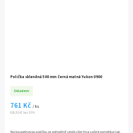
Polička skleněná 500 mm černá matná Yukon 0900
Skladem
761 Kč
/ ks
628,93 Kč bez DPH
Na koupelnovou poličku se pohodlně vejde všechna vaše kosmetika tak,