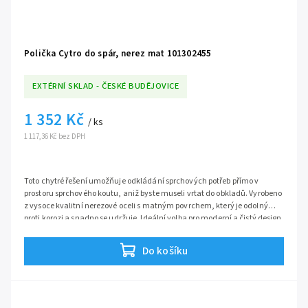
Polička Cytro do spár, nerez mat 101302455
EXTÉRNÍ SKLAD - ČESKÉ BUDĚJOVICE
1 352 Kč
/ ks
1 117,36 Kč bez DPH
Toto chytré řešení umožňuje odkládání sprchových potřeb přímo v
prostoru sprchového koutu, aniž byste museli vrtat do obkladů. Vyrobeno
z vysoce kvalitní nerezové oceli s matným povrchem, který je odolný
proti korozi a snadno se udržuje. Ideální volba pro moderní a čistý design
vaší koupelny.
Rohová polička je uzpůsobené k přichycení ve spárách obložené stěny
nejen v koupelně ,ale své uplatnění nalezne i v kuchyni či skládku na
Do košíku
potraviny.