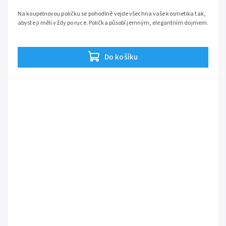
Na koupelnovou poličku se pohodlně vejde všechna vaše kosmetika tak,
abyste ji měli vždy po ruce. Polička působí jemným, elegantním dojmem.
Do košíku