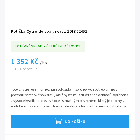
Polička Cytro do spár, nerez 101302451
EXTÉRNÍ SKLAD - ČESKÉ BUDĚJOVICE
1 352 Kč
/ ks
1 117,36 Kč bez DPH
Toto chytré řešení umožňuje odkládání sprchových potřeb přímo v
prostoru sprchového koutu, aniž byste museli vrtat do obkladů. Vyrobeno
z vysoce kvalitní nerezové oceli s matným povrchem, který je odolný
proti korozi a snadno se udržuje. Ideální volba pro moderní a čistý design
vaší koupelny.
Rohová polička je uzpůsobené k přichycení ve spárách obložené stěny
nejen v koupelně ,ale své uplatnění nalezne i v kuchyni či skládku na
Do košíku
potraviny.