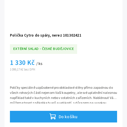
Polička Cytro do spáry, nerez 101302421
EXTÉRNÍ SKLAD - ČESKÉ BUDĚJOVICE
1 330 Kč
/ ks
1 099,17 Kč bez DPH
Poličky speciálně uzpůsobené pro obkladové stěny přímo zapadnou do
všech rohových částí nejenom Vaší koupelny, ale své uplatnění naleznou
například také v kuchyních nebo v ostatních zařízeních. Nabídnout Vám
můžeme hned z několika tvarů a velikostí, s důrazem na vysokou
kvalitu a funkčnost. Je jen na Vás, kterou si vyberete.
Do košíku