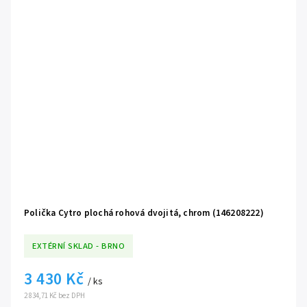
Polička Cytro plochá rohová dvojitá, chrom (146208222)
EXTÉRNÍ SKLAD - BRNO
3 430 Kč
/ ks
2 834,71 Kč bez DPH