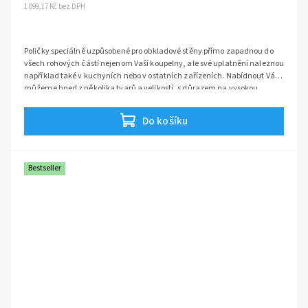
1 099,17 Kč bez DPH
Poličky speciálně uzpůsobené pro obkladové stěny přímo zapadnou do
všech rohových částí nejenom Vaší koupelny, ale své uplatnění naleznou
například také v kuchyních nebo v ostatních zařízeních. Nabídnout Vám
můžeme hned z několika tvarů a velikostí, s důrazem na vysokou
kvalitu a funkčnost. Je jen na Vás, kterou si vyberete.
Do košíku
Bestseller