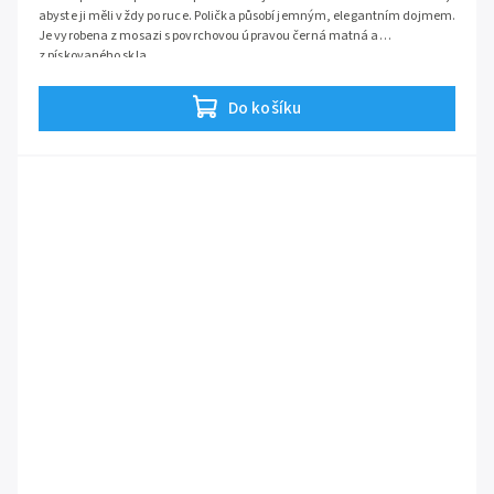
abyste ji měli vždy po ruce. Polička působí jemným, elegantním dojmem.
Je vyrobena z mosazi s povrchovou úpravou černá matná a
z pískovaného skla.
Do košíku