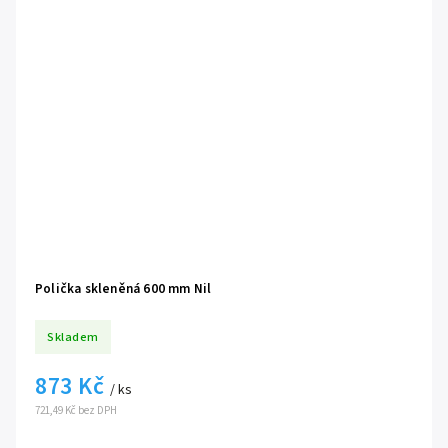
Polička skleněná 600 mm Nil
Skladem
873 Kč
/ ks
721,49 Kč bez DPH