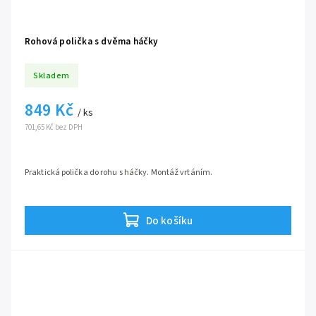
Rohová polička s dvěma háčky
Skladem
849 Kč
/ ks
701,65 Kč bez DPH
Praktická polička do rohu s háčky. Montáž vrtáním.
Do košíku