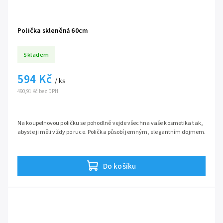
Polička skleněná 60cm
Skladem
594 Kč
/ ks
490,91 Kč bez DPH
Na koupelnovou poličku se pohodlně vejde všechna vaše kosmetika tak,
abyste ji měli vždy po ruce. Polička působí jemným, elegantním dojmem.
Do košíku