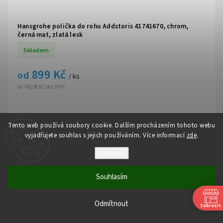
Hansgrohe polička do rohu Addstoris 41741670, chrom,
černá mat, zlatá lesk
Skladem
899 Kč
od
/ ks
od 742,98 Kč bez DPH
Addstoris
Tento web používá soubory cookie. Dalším procházením tohoto webu
vyjadřujete souhlas s jejich používáním. Více informací
zde
.
Detail
Nastavení
Souhlasím
Odmítnout
Zobrazit