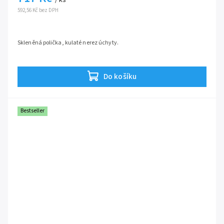
592,56 Kč bez DPH
Skleněná polička, kulaté nerez úchyty.
Do košíku
Bestseller