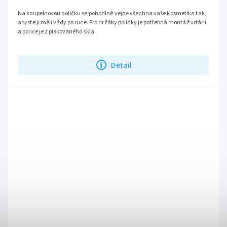
Na koupelnovou poličku se pohodlně vejde všechna vaše kosmetika tak,
abyste ji měli vždy po ruce. Pro držáky poličky je potřebná montáž vrtání
a police je z pískovaného skla.
Detail