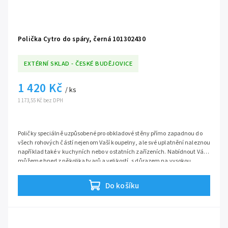
Polička Cytro do spáry, černá 101302430
EXTÉRNÍ SKLAD - ČESKÉ BUDĚJOVICE
1 420 Kč
/ ks
1 173,55 Kč bez DPH
Poličky speciálně uzpůsobené pro obkladové stěny přímo zapadnou do
všech rohových částí nejenom Vaší koupelny, ale své uplatnění naleznou
například také v kuchyních nebo v ostatních zařízeních. Nabídnout Vám
můžeme hned z několika tvarů a velikostí, s důrazem na vysokou
kvalitu a funkčnost. Je jen na Vás, kterou si vyberete.
Do košíku