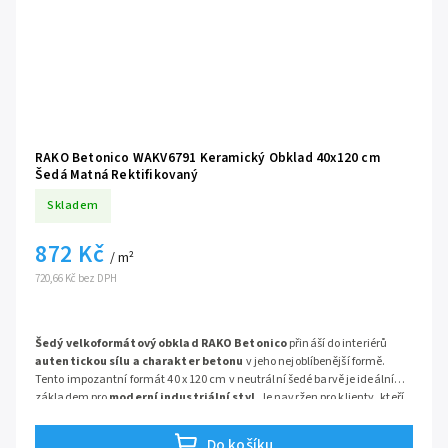
RAKO Betonico WAKV6791 Keramický Obklad 40x120 cm
Šedá Matná Rektifikovaný
Skladem
872 Kč
/ m²
720,66 Kč bez DPH
Šedý velkoformátový obklad RAKO Betonico
přináší do interiérů
autentickou sílu a charakter betonu
v jeho nejoblíbenější formě.
Tento impozantní formát 40 x 120 cm v neutrální šedé barvě je ideálním
základem pro
moderní industriální styl
. Je navržen pro klienty, kteří
hledají rovnováhu mezi surovým vzhledem a sofistikovanou elegancí, a
Betonico
chtějí vytvořit prostor, který působí čistě, nadčasově a architektonicky
Do košíku