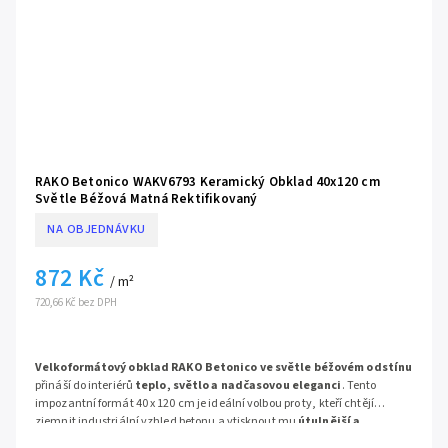
RAKO Betonico WAKV6793 Keramický Obklad 40x120 cm
Světle Béžová Matná Rektifikovaný
NA OBJEDNÁVKU
872 Kč
/ m²
720,66 Kč bez DPH
Velkoformátový obklad RAKO Betonico ve světle béžovém odstínu
přináší do interiérů
teplo, světlo a nadčasovou eleganci
. Tento
impozantní formát 40 x 120 cm je ideální volbou pro ty, kteří chtějí
zjemnit industriální vzhled betonu a vtisknout mu
útulnější a
přívětivější charakter
. Díky své světlé barvě a matnému povrchu
Betonico