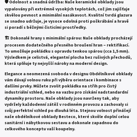
🛡️ Odolnost a snadná údržba: Naše keramické obklady jsou
vypalovány při extrémně vysokých teplotách, což jim zajišťuje
skvělou pevnost a minimální nasákavost. Kvalitní tvrdá glazura
se snadno udržuje, je vysoce odolná proti poškrábání a hravě
si poradí s běžnými čisticími prostředky.
🏗️ Dokonalé hrany s minimální spárou: Naše obklady procházejí
procesem dodatečného přesného broušení hran – rektifikací.
To umožňuje pokládku s opravdu tenkou spárou (cca 1,5 mm).
Výsledkem je celistvá, elegantní plocha bez rušivých přechodů,
která splňuje ty nejvyšší nároky na moderní design.
Elegance a neomezená svoboda v designu
Obdélníkové obklady
vám dávají volnou ruku při výběru orientace i kombinace s
dalšími prvky. Můžete zvolit pokládku na střih pro čistý
industriální vzhled, nebo na vazbu pro získání nadstandardní
dynamiky prostoru. Naše obklady jsou navrženy tak, aby
vydržely každodenní zátěž v rodinném provozu a zachovaly si
svůj perfektní vzhled po dlouhá léta. Stejnou volnost přinášejí
naše obdélníkové obklady Besteco, které skvěle doplní celou
sanitární i nábytkovou sestavu a dokonale zapadnou do
celkového konceptu vaší koupelny.