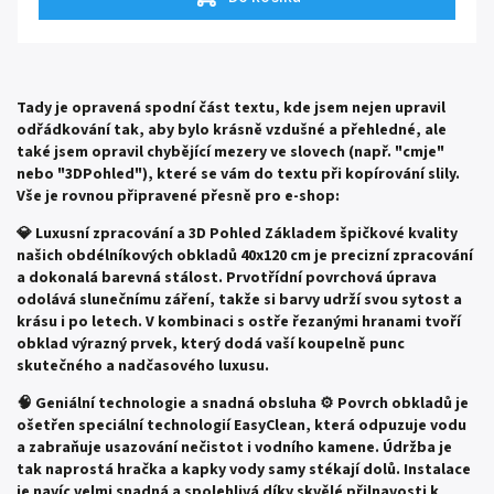
uceleně.
Tady je opravená spodní část textu, kde jsem nejen upravil
odřádkování tak, aby bylo krásně vzdušné a přehledné, ale
také jsem opravil chybějící mezery ve slovech (např. "cmje"
nebo "3DPohled"), které se vám do textu při kopírování slily.
Vše je rovnou připravené přesně pro e-shop:
💎 Luxusní zpracování a 3D Pohled
Základem špičkové kvality
našich obdélníkových obkladů 40x120 cm je precizní zpracování
a dokonalá barevná stálost. Prvotřídní povrchová úprava
odolává slunečnímu záření, takže si barvy udrží svou sytost a
krásu i po letech. V kombinaci s ostře řezanými hranami tvoří
obklad výrazný prvek, který dodá vaší koupelně punc
skutečného a nadčasového luxusu.
🧠 Geniální technologie a snadná obsluha ⚙️
Povrch obkladů je
ošetřen speciální technologií EasyClean, která odpuzuje vodu
a zabraňuje usazování nečistot i vodního kamene. Údržba je
tak naprostá hračka a kapky vody samy stékají dolů. Instalace
je navíc velmi snadná a spolehlivá díky skvělé přilnavosti k