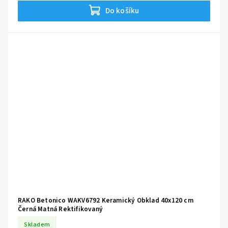
opticky zvětšuje prostor a vytváří harmonické pozadí pro moderní i
Do košíku
klasicky laděné koupelny.
RAKO Betonico WAKV6792 Keramický Obklad 40x120 cm
Černá Matná Rektifikovaný
Skladem