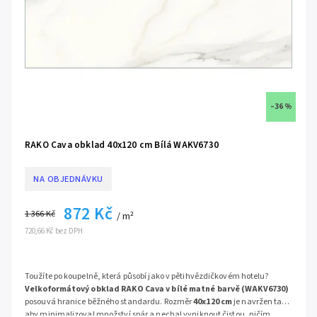
–36 %
RAKO Cava obklad 40x120 cm Bílá WAKV6730
NA OBJEDNÁVKU
872 Kč
1 366 Kč
/ m²
720,66 Kč bez DPH
Toužíte po koupelně, která působí jako v pětihvězdičkovém hotelu?
Velkoformátový obklad RAKO Cava v bílé matné barvě (WAKV6730)
posouvá hranice běžného standardu. Rozměr
40x120 cm
je navržen tak,
aby minimalizoval množství spár a nechal vyniknout čistou, ničím