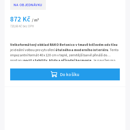
NA OBJEDNÁVKU
872 Kč
/ m²
720,66 Kč bez DPH
Velkoformátový obklad RAKO Betonico v tmavě béžovém odstínu
je ideální volbou pro vytvoření
útulného a moderního interiéru
. Tento
impozantní formát 40 x 120 cm v teplé, zemitější barvě přináší do
prostoru
pocit stability, klidu a přírodní harmonie
. Je navržen pro
klienty, kteří oceňují krásu betonu, ale preferují teplejší tóny před
Betonico
chladnou šedou, a hledají řešení, které opticky sjednotí stěny s
Do košíku
minimem rušivých spár.