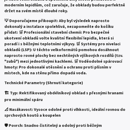
moderním lepidlům, což zaručuje, že obklady budou perfektně
držet na svém místě dlouhé roky.
💡 Doporučujeme přikoupit:
Aby byl výsledek naprosto
dokonalý a instalace spolehlivá, nezapomeňte do košíku
přidat:
🛒 Profesionální stavební chemii: Pro bezpečné
ukotvení obkladů volte kvalitní flexibilní lepidla, která si
poradí i s běžnými teplotními výkyvy.
🛒 Systémy pro nivelaci
obkladů (LSP): U těchto velkoformátů pomohou dosáhnout
naprosto rovné plochy bez nechtěných výškových rozdílů (tzv.
"zubů") mezi jednotlivými kachlemi.
🛒 Voděodolné spárovací
hmoty: Pro dokonalé utěsnění a ochranu proti plísním v
místech, kde na stěnu přímo dopadá voda.
Technické Parametry (Shrnutí kategorie)
🏗️ Typ: Rektifikovaný obdélníkový obklad s přesnými hranami
pro minimální spáru
📐 Nasákavost: Vysoce odolné proti vlhkosti, ideální rovnou do
sprchových koutů a koupelen
🛡️ Povrch: Snadno čistitelný a odolný proti běžným