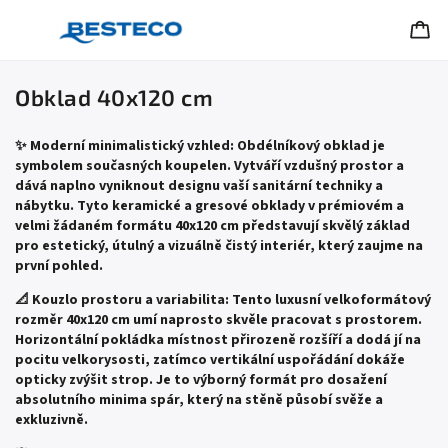
Obklad 40x120 cm
✨ Moderní minimalistický vzhled: Obdélníkový obklad je
symbolem současných koupelen. Vytváří vzdušný prostor a
dává naplno vyniknout designu vaší sanitární techniky a
nábytku. Tyto keramické a gresové obklady v prémiovém a
velmi žádaném formátu 40x120 cm představují skvělý základ
pro estetický, útulný a vizuálně čistý interiér, který zaujme na
první pohled.
📐 Kouzlo prostoru a variabilita: Tento luxusní velkoformátový
rozměr 40x120 cm umí naprosto skvěle pracovat s prostorem.
Horizontální pokládka místnost přirozeně rozšíří a dodá jí na
pocitu velkorysosti, zatímco vertikální uspořádání dokáže
opticky zvýšit strop. Je to výborný formát pro dosažení
absolutního minima spár, který na stěně působí svěže a
exkluzivně.