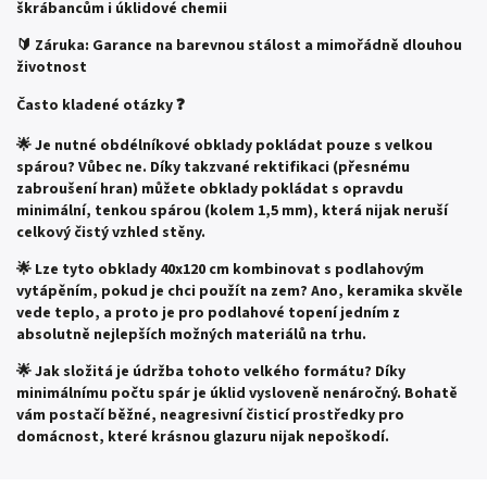
škrábancům i úklidové chemii
🔰 Záruka: Garance na barevnou stálost a mimořádně dlouhou
životnost
Často kladené otázky ❓
🌟 Je nutné obdélníkové obklady pokládat pouze s velkou
spárou?
Vůbec ne. Díky takzvané rektifikaci (přesnému
zabroušení hran) můžete obklady pokládat s opravdu
minimální, tenkou spárou (kolem 1,5 mm), která nijak neruší
celkový čistý vzhled stěny.
🌟 Lze tyto obklady 40x120 cm kombinovat s podlahovým
vytápěním, pokud je chci použít na zem?
Ano, keramika skvěle
vede teplo, a proto je pro podlahové topení jedním z
absolutně nejlepších možných materiálů na trhu.
🌟 Jak složitá je údržba tohoto velkého formátu?
Díky
minimálnímu počtu spár je úklid vysloveně nenáročný. Bohatě
vám postačí běžné, neagresivní čisticí prostředky pro
domácnost, které krásnou glazuru nijak nepoškodí.