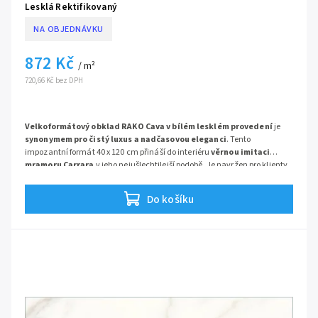
Lesklá Rektifikovaný
NA OBJEDNÁVKU
872 Kč
/ m²
720,66 Kč bez DPH
Velkoformátový obklad RAKO Cava v bílém lesklém provedení
je
synonymem pro čistý luxus a nadčasovou eleganci
. Tento
impozantní formát 40 x 120 cm přináší do interiéru
věrnou imitaci
mramoru Carrara
v jeho nejušlechtilejší podobě. Je navržen pro klienty,
kteří touží po reprezentativní koupelně, která díky lesklému povrchu a
minimu spár působí opticky větším a vzdušnějším dojmem.
Do košíku