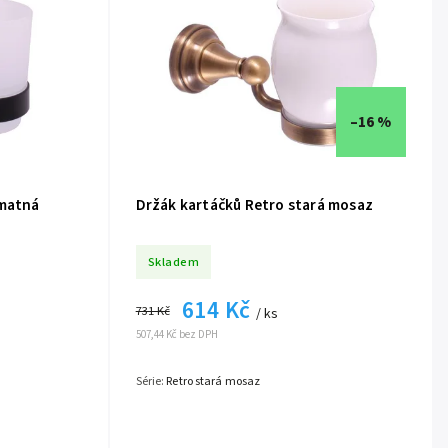
–16 %
 matná
Držák kartáčků Retro stará mosaz
Skladem
614 Kč
731 Kč
/ ks
507,44 Kč bez DPH
Série:
Retro stará mosaz