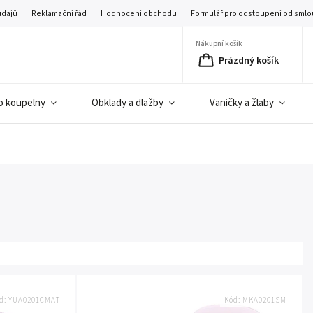
údajů
Reklamační řád
Hodnocení obchodu
Formulář pro odstoupení od smlo
Nákupní košík
Prázdný košík
o koupelny
Obklady a dlažby
Vaničky a žlaby
d:
YUA0201CMAT
Kód:
MKA0201SM