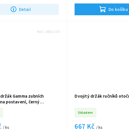
Detail
Do košíku
Kód:
145611310
 držák Gamma zubních
Dvojitý držák ručníků otoč
 na postavení, černý
10
Skladem
č
667 Kč
/ ks
/ ks