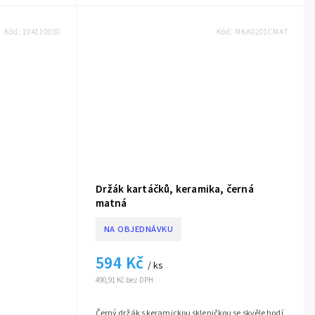
Kód:
104110030
Kód:
MKA0201CMAT
Držák kartáčků, keramika, černá
matná
NA OBJEDNÁVKU
594 Kč
/ ks
490,91 Kč bez DPH
Černý držák s keramickou skleničkou se skvěle hodí