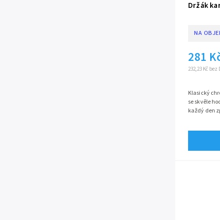
Držák ka
NA OBJ
281 K
232,23 Kč bez
Klasický ch
se skvěle h
každý den z