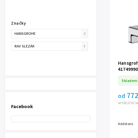
Značky
HANSGROHE
2
RAV SLEZÁK
1
Hansgroh
41749990
lesk
Skladem
772
od
od 638,02 Kč 
Facebook
Addstoris