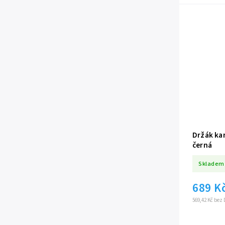
Držák kar
černá
Skladem
689 K
569,42 Kč bez