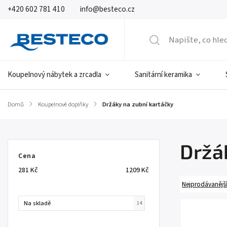
+420 602 781 410
info@besteco.cz
Koupelnový nábytek a zrcadla
Sanitární keramika
Domů
/
Koupelnové doplňky
/
Držáky na zubní kartáčky
Držá
Cena
281
Kč
1209
Kč
Nejprodávanější
Na skladě
14