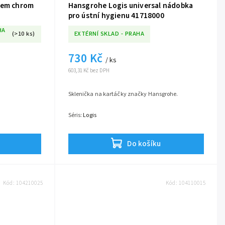
kem chrom
Hansgrohe Logis universal nádobka
pro ústní hygienu 41718000
HA
(>10 ks)
EXTÉRNÍ SKLAD - PRAHA
730 Kč
/ ks
603,31 Kč bez DPH
Sklenička na kartáčky značky Hansgrohe.
Séris:
Logis
Do košíku
Kód:
104210025
Kód:
104110015