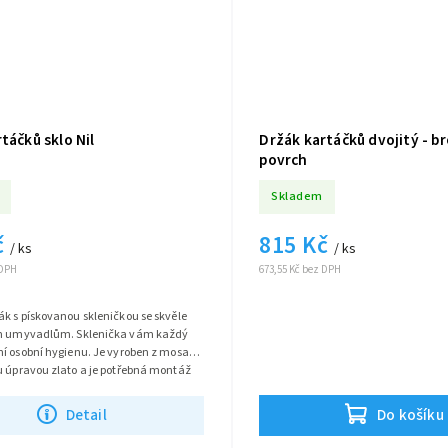
táčků sklo Nil
Držák kartáčků dvojitý - b
povrch
Skladem
č
815 Kč
/ ks
/ ks
 DPH
673,55 Kč bez DPH
k s pískovanou skleničkou se skvěle
m umyvadlům. Sklenička vám každý
í osobní hygienu. Je vyroben z mosazi
u úpravou zlato a je potřebná montáž
oba dávkovače je z pískovaného skla.
Detail
Do košíku