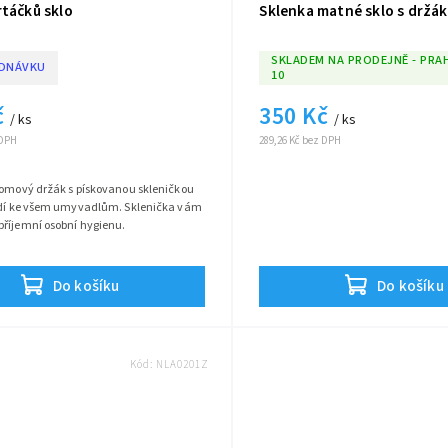
rtáčků sklo
Sklenka matné sklo s držá
SKLADEM NA PRODEJNĚ - PRA
EDNÁVKU
10
č
350 Kč
/ ks
/ ks
 DPH
289,26 Kč bez DPH
romový držák s pískovanou skleničkou
odí ke všem umyvadlům. Sklenička vám
příjemní osobní hygienu.
Do košíku
Do košíku
Kód:
NLA0201Z