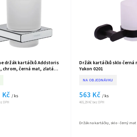
e držák kartáčků Addstoris
Držák kartáčků sklo černá
, chrom, černá mat, zlatá
Yukon 0201
NA OBJEDNÁVKU
 Kč
563 Kč
/ ks
/ ks
bez DPH
465,29 Kč bez DPH
Držák na kartáčky, sklo - černý mat