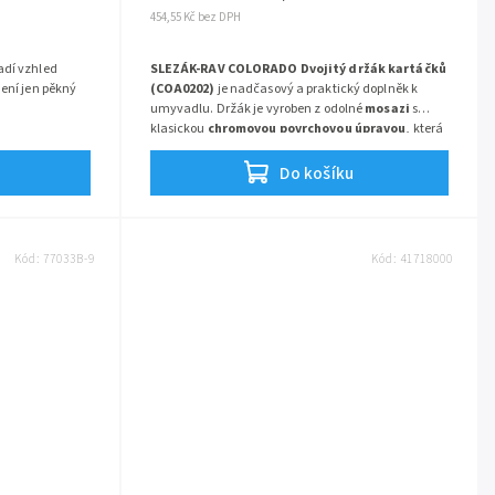
454,55 Kč bez DPH
adí vzhled
SLEZÁK-RAV COLORADO Dvojitý držák kartáčků
není jen pěkný
(COA0202)
je nadčasový a praktický doplněk k
umyvadlu. Držák je vyroben z odolné
mosazi
s
klasickou
chromovou povrchovou úpravou
, která
se hodí do každé moderní koupelny. Je osazen
dvěma pískovanými skleničkami
pro oddělené
Do košíku
uložení kartáčků pro dvě osoby. Montáž se provádí
vrtáním
pro zajištění maximální stability.
Kód:
77033B-9
Kód:
41718000