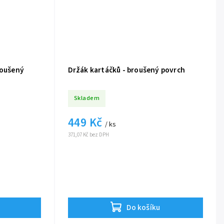
roušený
Držák kartáčků - broušený povrch
Skladem
449 Kč
/ ks
371,07 Kč bez DPH
Do košíku