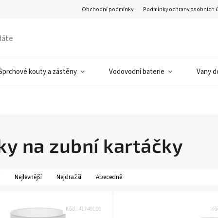
Obchodní podmínky
Podmínky ochrany osobních 
Sprchové kouty a zástěny
Vodovodní baterie
Vany d
ky na zubní kartáčky
Nejlevnější
Nejdražší
Abecedně
Kód:
41749000
Kó