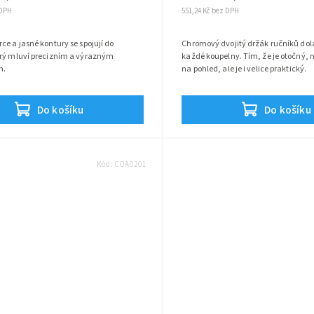
 DPH
551,24 Kč bez DPH
ce a jasné kontury se spojují do
Chromový dvojitý držák ručníků dol
erý mluví precizním a výrazným
každé koupelny. Tím, že je otočný, 
m.
na pohled, ale je i velice praktický.
Do košíku
Do košíku
Kód:
COA0201