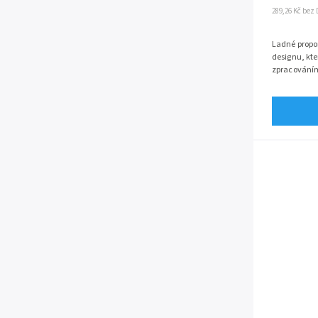
289,26 Kč bez
Ladné propor
designu, kt
zpracování