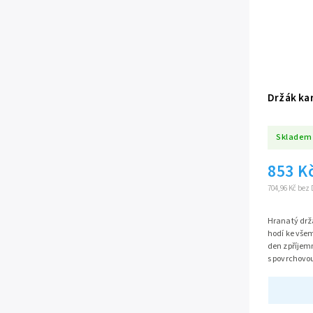
Držák kar
Skladem
853 K
704,96 Kč bez
Hranatý držá
hodí ke vše
den zpříjemn
s povrchovo
vrtáním.
Nád