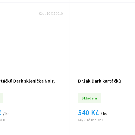
Kód:
104110010
táčků Dark sklenička Noir,
Držák Dark kartáčků
Skladem
č
540 Kč
/ ks
/ ks
 DPH
446,28 Kč bez DPH