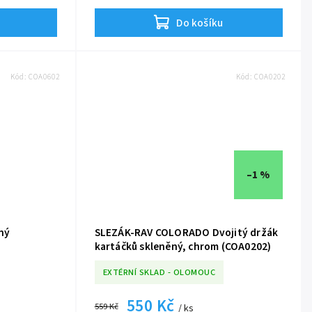
Do košíku
Kód:
COA0602
Kód:
COA0202
–1 %
ný
SLEZÁK-RAV COLORADO Dvojitý držák
kartáčků skleněný, chrom (COA0202)
EXTÉRNÍ SKLAD - OLOMOUC
550 Kč
559 Kč
/ ks