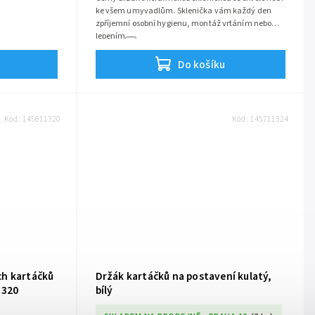
ke všem umyvadlům. Sklenička vám každý den
zpříjemní osobní hygienu,
montáž vrtáním nebo
lepením
Do košíku
Kód:
145611320
Kód:
145711324
ch kartáčků
Držák kartáčků na postavení kulatý,
1320
bílý