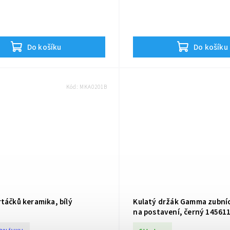
Do košíku
Do košíku
Kód:
MKA0201B
táčků keramika, bílý
Kulatý držák Gamma zubní
na postavení, černý 14561