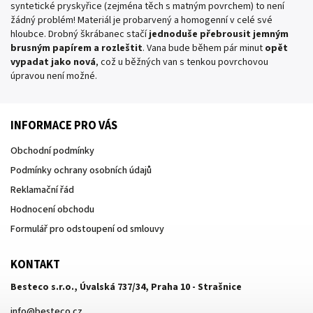
syntetické pryskyřice (zejména těch s matným povrchem) to není
žádný problém! Materiál je probarvený a homogenní v celé své
hloubce. Drobný škrábanec stačí
jednoduše přebrousit jemným
brusným papírem a rozleštit
. Vana bude během pár minut
opět
vypadat jako nová
, což u běžných van s tenkou povrchovou
úpravou není možné.
INFORMACE PRO VÁS
Obchodní podmínky
Podmínky ochrany osobních údajů
Reklamační řád
Hodnocení obchodu
Formulář pro odstoupení od smlouvy
KONTAKT
Besteco s.r.o., Úvalská 737/34, Praha 10 - Strašnice
info
@
besteco.cz