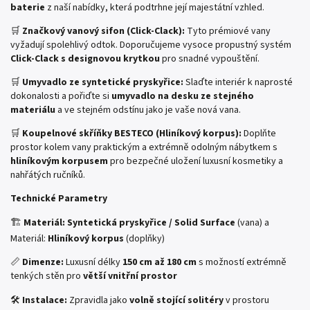
baterie
z naší nabídky, která podtrhne její majestátní vzhled.
🛒
Značkový vanový sifon (Click-Clack):
Tyto prémiové vany
vyžadují spolehlivý odtok. Doporučujeme vysoce propustný systém
Click-Clack s designovou krytkou
pro snadné vypouštění.
🛒
Umyvadlo ze syntetické pryskyřice:
Slaďte interiér k naprosté
dokonalosti a pořiďte si
umyvadlo na desku ze stejného
materiálu
a ve stejném odstínu jako je vaše nová vana.
🛒
Koupelnové skříňky BESTECO (Hliníkový korpus):
Doplňte
prostor kolem vany praktickým a extrémně odolným nábytkem s
hliníkovým korpusem
pro bezpečné uložení luxusní kosmetiky a
nahřátých ručníků.
Technické Parametry
🏗️
Materiál:
Syntetická pryskyřice / Solid Surface
(vana) a
Materiál:
Hliníkový korpus
(doplňky)
📏
Dimenze:
Luxusní délky
150 cm až 180 cm
s možností extrémně
tenkých stěn pro
větší vnitřní prostor
🛠️
Instalace:
Zpravidla jako
volně stojící solitéry
v prostoru