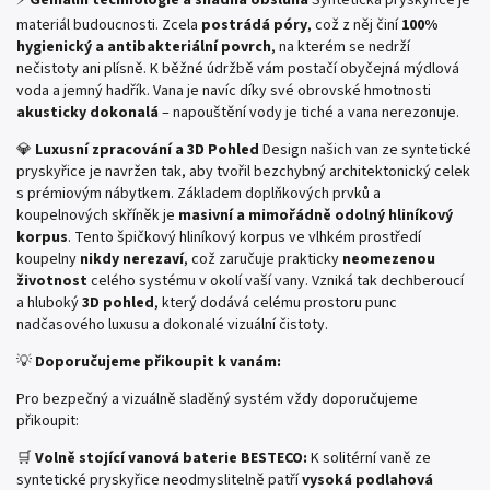
materiál budoucnosti. Zcela
postrádá póry
, což z něj činí
100%
hygienický a antibakteriální povrch
, na kterém se nedrží
nečistoty ani plísně. K běžné údržbě vám postačí obyčejná mýdlová
voda a jemný hadřík. Vana je navíc díky své obrovské hmotnosti
akusticky dokonalá
– napouštění vody je tiché a vana nerezonuje.
💎
Luxusní zpracování a 3D Pohled
Design našich van ze syntetické
pryskyřice je navržen tak, aby tvořil bezchybný architektonický celek
s prémiovým nábytkem. Základem doplňkových prvků a
koupelnových skříněk je
masivní a mimořádně odolný hliníkový
korpus
. Tento špičkový hliníkový korpus ve vlhkém prostředí
koupelny
nikdy nerezaví
, což zaručuje prakticky
neomezenou
životnost
celého systému v okolí vaší vany. Vzniká tak dechberoucí
a hluboký
3D pohled
, který dodává celému prostoru punc
nadčasového luxusu a dokonalé vizuální čistoty.
💡
Doporučujeme přikoupit k vanám:
Pro bezpečný a vizuálně sladěný systém vždy doporučujeme
přikoupit:
🛒
Volně stojící vanová baterie BESTECO:
K solitérní vaně ze
syntetické pryskyřice neodmyslitelně patří
vysoká podlahová