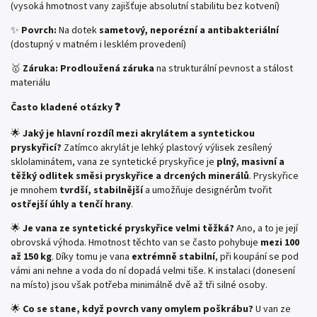
(vysoká hmotnost vany zajišťuje absolutní stabilitu bez kotvení)
✨
Povrch:
Na dotek
sametový, neporézní a antibakteriální
(dostupný v matném i lesklém provedení)
🥇
Záruka:
Prodloužená záruka
na strukturální pevnost a stálost
materiálu
Často kladené otázky ❓
🌟
Jaký je hlavní rozdíl mezi akrylátem a syntetickou
pryskyřicí?
Zatímco akrylát je lehký plastový výlisek zesílený
sklolaminátem, vana ze syntetické pryskyřice je
plný, masivní a
těžký odlitek směsi pryskyřice a drcených minerálů
. Pryskyřice
je mnohem
tvrdší, stabilnější
a umožňuje designérům tvořit
ostřejší úhly a tenčí hrany
.
🌟
Je vana ze syntetické pryskyřice velmi těžká?
Ano, a to je její
obrovská výhoda. Hmotnost těchto van se často pohybuje
mezi 100
až 150 kg
. Díky tomu je vana
extrémně stabilní
, při koupání se pod
vámi ani nehne a voda do ní dopadá velmi tiše. K instalaci (donesení
na místo) jsou však potřeba minimálně dvě až tři silné osoby.
🌟
Co se stane, když povrch vany omylem poškrábu?
U van ze