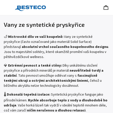
Vany ze syntetické pryskyřice
🛁
Mistrovské dílo ve vaší koupelně:
Vany ze syntetické
pryskyřice (často označované jako materiál Solid Surface)
představují
absolutní vrchol současného koupelnového designu
.
Jsou to majestátní solitéry, které okamžitě promění vaši koupelnu v
pětihvězdičkové wellness.
💎
Extrémní pevnost a tenké stěny:
Díky unikátnímu složení
pryskyřice a přírodních minerálů je materiál
neuvěřitelně tvrdý a
stabilní
. Tato pevnost umožňuje odlévat vany s
fascinujícně
tenkými okraji a ostrými architektonickými liniemi
, čehož u
běžného akrylátu nelze technologicky dosáhnout.
🌡️
Dokonalá tepelná izolace:
Syntetická pryskyřice funguje jako
přírodní kámen.
Rychle absorbuje teplo z vody a dlouhodobě ho
udržuje
. Vaše horká lázeň tak vydrží v ideální teplotě mnohem déle,
což vám zaručí
ničím nerušenou a dlouhou relaxaci
.