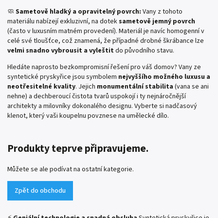
🧼
Sametově hladký a opravitelný povrch:
Vany z tohoto
materiálu nabízejí exkluzivní, na dotek
sametově jemný povrch
(často v luxusním matném provedení). Materiál je navíc homogenní v
celé své tloušťce, což znamená, že případné drobné škrábance lze
velmi snadno vybrousit a vyleštit
do původního stavu.
Hledáte naprosto bezkompromisní řešení pro váš domov? Vany ze
syntetické pryskyřice jsou symbolem
nejvyššího možného luxusu a
neotřesitelné kvality
. Jejich
monumentální stabilita
(vana se ani
nehne) a dechberoucí čistota tvarů uspokojí i ty nejnáročnější
architekty a milovníky dokonalého designu. Vyberte si nadčasový
klenot, který vaši koupelnu povznese na umělecké dílo.
Produkty teprve připravujeme.
Můžete se ale podívat na ostatní kategorie.
Zpět do obchodu
⚡
Geniální technologie a snadná obsluha
Syntetická pryskyřice je