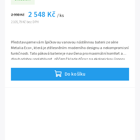
2 548 Kč
2 998 Kč
/ ks
2 105,79 Kč bez DPH
Představujeme vám špičkovou vanovou nástěnnou baterii ze série
Metalia Eco+, která je ztělesněním moderního designu a nekompromisní
funkčnosti. Tato páková baterie je navržena pro maximální komfort a
dlouhodobou spolehlivost, přičemž klade důraz na ekologickou úsporu
vody.
Do košíku