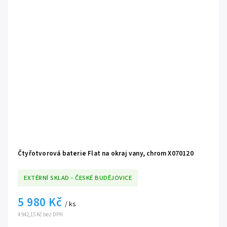
Čtyřotvorová baterie Flat na okraj vany, chrom X070120
EXTÉRNÍ SKLAD - ČESKÉ BUDĚJOVICE
5 980 Kč
/ ks
4 942,15 Kč bez DPH