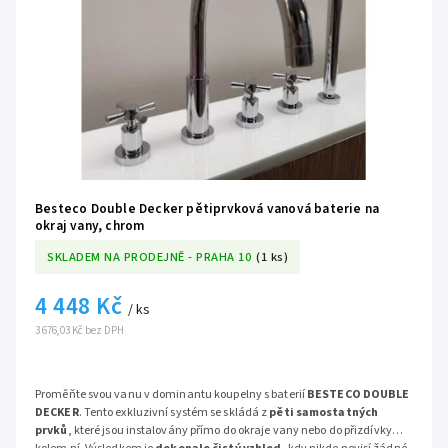
Besteco Double Decker pětiprvková vanová baterie na
okraj vany, chrom
SKLADEM NA PRODEJNĚ - PRAHA 10
(1 ks)
4 448 Kč
/ ks
3 676,03 Kč bez DPH
Proměňte svou vanu v dominantu koupelny s baterií
BESTECO DOUBLE
DECKER
. Tento exkluzivní systém se skládá z
pěti samostatných
prvků
, které jsou instalovány přímo do okraje vany nebo do přizdívky