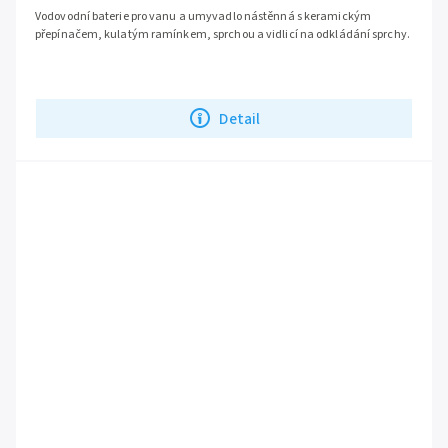
Vodovodní baterie pro vanu a umyvadlo nástěnná s keramickým
přepínačem, kulatým ramínkem, sprchou a vidlicí na odkládání sprchy.
Detail