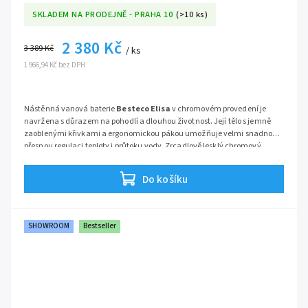
SKLADEM NA PRODEJNĚ - PRAHA 10
(>10 ks)
2 380 Kč
3 389 Kč
/ ks
1 966,94 Kč bez DPH
Nástěnná vanová baterie
Besteco Elisa
v chromovém provedení je
navržena s důrazem na pohodlí a dlouhou životnost. Její tělo s jemně
zaoblenými křivkami a ergonomickou pákou umožňuje velmi snadnou a
přesnou regulaci teploty i průtoku vody. Zrcadlově lesklý chromový
povrch dodá vaší koupelně čistý a moderní vzhled.
Baterie je vybavena spolehlivým
přepínačem vana/sprcha
a kvalitní
keramickou kartuší
, která zajišťuje tichý chod bez kapání. Díky
Do košíku
standardní rozteči 150 mm je montáž rychlá a jednoduchá, ať už stavíte
novou koupelnu, nebo jen vyměňujete starou baterii.
Série:
Elisa
SHOWROOM
Bestseller