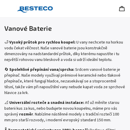
Vanové Baterie
🛁
Vysoký průtok pro rychlou koupel:
U vany nechcete na horkou
vodu čekat věčnost. Naše vanové baterie jsou konstrukčně
dimenzovány na nadstandardní průtok, díky kterému napustíte i tu
největší rohovou vanu bleskově a voda si udrží ideální teplotu.
🔄
Spolehlivé přepínání vana/sprcha:
Srdcem vanové baterie je
přepínač. Naše modely využívají prémiové keramické nebo tlakové
přepínače, které fungují hladce, nezasekávají se a stoprocentně
těsní, takže vám při napouštění vany nebude kapat voda ze sprchové
hlavice za krk.
📐
Univerzální rozteče a snadná instalace:
Ať už měníte starou
baterii kus za kus, nebo budujete novou koupelnu, máme pro vás
správný
rozměr
. Nabízíme nástěnné modely s tradiční roztečí 100
mm pro starší rozvody, i moderní evropský standard 150 mm.