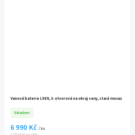
Vanová baterie L569, 3-otvorová na okraj vany, stará mosaz
Skladem
6 990 Kč
/ ks
5 776,86 Kč bez DPH