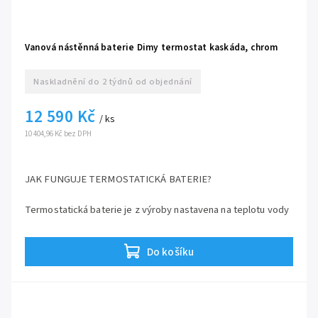
Vanová nástěnná baterie Dimy termostat kaskáda, chrom
Naskladnění do 2 týdnů od objednání
12 590 Kč
/ ks
10 404,96 Kč bez DPH
JAK FUNGUJE TERMOSTATICKÁ BATERIE?
Termostatická baterie je z výroby nastavena na teplotu vody
38 °C. Po puštění vody otočením levé rukojeti tedy poteče
voda o teplotě 38 °C. Pokud budete chtít vodu chladnější,
stačí otočit pravou rukojetí směrem od sebe. Pokud budete
Do košíku
chtít vodu teplejší, je třeba zmáčknout bezpečnostní
pojistku
SECUREstop
na pravé rukojeti a potom otočit
směrem k sobě. Průtok vody a to, zda voda poteče z ruční
sprchy nebo hubice, si volíte pomocí levé rukojeti. Při
otevření vody, otočením levé rukojeti od sebe, teče voda