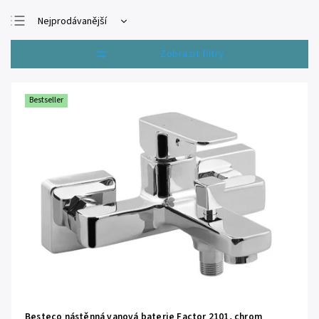
Nejprodávanější
Nejlevnější
Otevřít filtr
Nejdražší
Abecedně
Bestseller
Besteco nástěnná vanová baterie Factor 2101, chrom