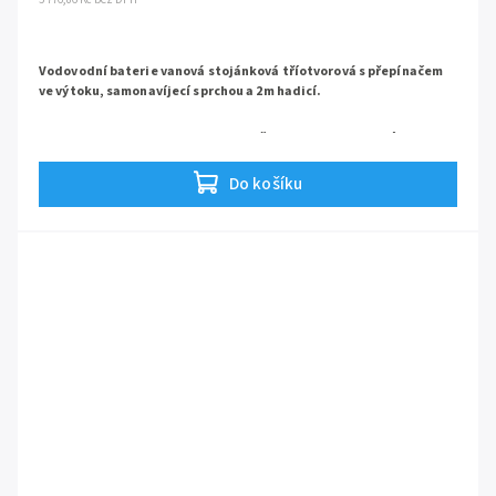
Vodovodní baterie vanová stojánková tříotvorová s přepínačem
ve výtoku, samonavíjecí sprchou a 2m hadicí.
Flexi hadice jsou k dispozici v rozměrech 3/8" i 1/2". Prosíme,
uveďte preferovaný rozměr do poznámky v objednávce
Do košíku