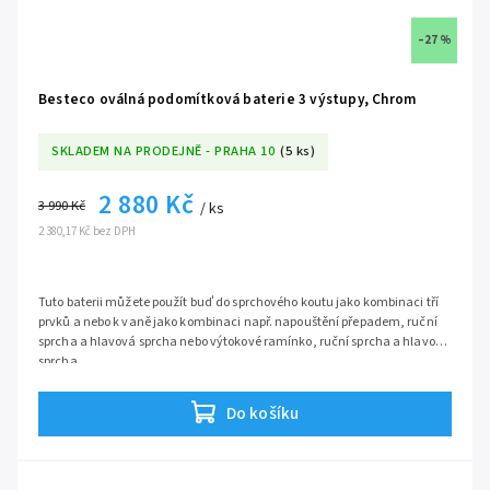
–27 %
Besteco oválná podomítková baterie 3 výstupy, Chrom
SKLADEM NA PRODEJNĚ - PRAHA 10
(5 ks)
2 880 Kč
3 990 Kč
/ ks
2 380,17 Kč bez DPH
Tuto baterii můžete použít buď do sprchového koutu jako kombinaci tří
prvků a nebo k vaně jako kombinaci např. napouštění přepadem, ruční
sprcha a hlavová sprcha nebo výtokové ramínko, ruční sprcha a hlavová
sprcha
Série:
Ecco
Do košíku