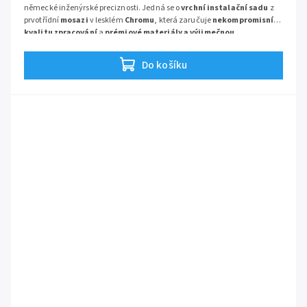
německé inženýrské preciznosti. Jedná se o
vrchní instalační sadu
z
prvotřídní
mosazi
v lesklém
Chromu
, která zaručuje
nekompromisní
kvalitu zpracování
a
prémiové materiály a výjimečnou
spolehlivost
pro ovládání vany i sprchy.
Séris:
Logis
Do košíku