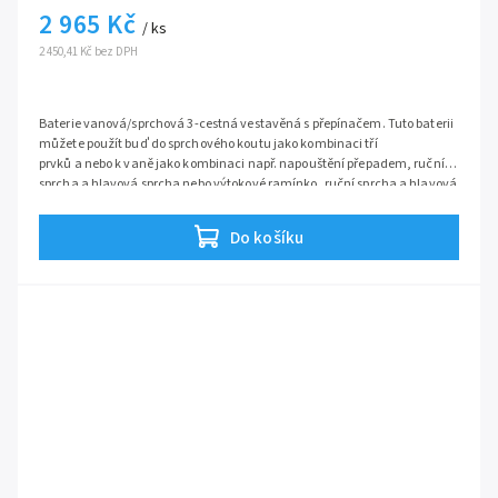
2 965 Kč
/ ks
2 450,41 Kč bez DPH
Baterie vanová/sprchová 3-cestná vestavěná s přepínačem. Tuto baterii
můžete použít buď do sprchového koutu jako kombinaci tří
prvků a nebo k vaně jako kombinaci např. napouštění přepadem, ruční
sprcha a hlavová sprcha nebo výtokové ramínko, ruční sprcha a hlavová
sprcha.
Serie
Venezia
Do košíku