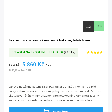
–4 %
Besteco Weiss vanová nástěnná baterie, bílá/chrom
SKLADEM NA PRODEJNĚ - PRAHA 10
(>10 ks)
5 860 Kč
6 116 Kč
/ ks
4 842,98 Kč bez DPH
Vanová nástěnná baterie BESTECO WEISS v unikátní kombinaci bílé
barvy a chromu vnese do vaší koupelny svěžest a moderní styl. Zatímco
bíle lakované tělo minimalizuje viditelnost vodního kamene a zaschlých
kapek, chromová ovládací páka vizuálně propojuje baterii s dalším
vybavením, jako jsou chromové výpusti, sifony nebo sprchové hadice.
Baterie vyniká precizním zpracováním z masivní mosazi, což je zárukou
stability a dlouhé životnosti. Srdcem baterie je špičková keramická