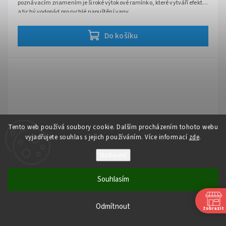
poznávacím znamením je široké výtokové ramínko, které vytváří efektní
a tichý vodopád pro rychlé napuštění vany.
Hlavní přednosti baterie:
Do košíku
Efektní vodopádový proud:
Široký výtok promění každé
napouštění vany v uklidňující rituál.
Kompletní vanový set:
Obsahuje širokou vodopádovou hubici,
precizní pákové ovládání, přepínač a výsuvnou ruční sprchu.
Skrytá sprchová hadice:
Ruční sprcha je elegantně zapuštěna
v okraji vany a vytahuje se pouze při používání.
Prvotřídní chromový povrch:
Vysoký lesk, který se snadno čistí
a skvěle zapadne do moderního interiéru.
Tento web používá soubory cookie. Dalším procházením tohoto webu
vyjadřujete souhlas s jejich používáním. Více informací
zde
.
Nastavení
Souhlasím
Odmítnout
Zobrazit
BESTECO Venezia vanová baterie do podlahy (volně stojící,