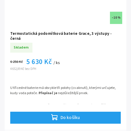
–10 %
Termostatická podomítková baterie Grace, 3 výstupy -
černá
Skladem
5 630 Kč
6 256 Kč
/ ks
4 652,89 Kč bez DPH
U třícestné baterie má obvykle tři polohy (cvaknutí), kterými určujete,
kudy voda poteče.
Přepínač je
nejdůležitější prvek.
Poloha 1: Voda teče do horní (hlavové) sprchy (tzv. déšť).
Poloha 2: Voda teče do ruční sprchy.
Poloha 3: Voda teče do třetího výstupu (např. napouštění vany
Do košíku
nebo masážní trysky).