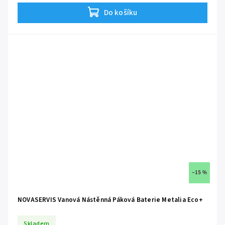
série
Double Decker
dřezů.
Do košíku
–15 %
NOVASERVIS Vanová Nástěnná Páková Baterie Metalia Eco+
Skladem