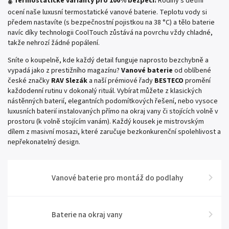
🌡️
Termostatické varianty pro 100% bezpečí:
Rodiny s dětmi
ocení naše luxusní termostatické vanové baterie. Teplotu vody si
předem nastavíte (s bezpečnostní pojistkou na 38 °C) a tělo baterie
navíc díky technologii CoolTouch zůstává na povrchu vždy chladné,
takže nehrozí žádné popálení.
Sníte o koupelně, kde každý detail funguje naprosto bezchybně a
vypadá jako z prestižního magazínu?
Vanové baterie
od oblíbené
české značky
RAV Slezák
a naší prémiové řady
BESTECO
promění
každodenní rutinu v dokonalý rituál. Vybírat můžete z klasických
nástěnných baterií, elegantních podomítkových řešení, nebo vysoce
luxusních baterií instalovaných přímo na okraj vany či stojících volně v
prostoru (k volně stojícím vanám). Každý kousek je mistrovským
dílem z masivní mosazi, které zaručuje bezkonkurenční spolehlivost a
nepřekonatelný design.
Vanové baterie pro montáž do podlahy
Baterie na okraj vany