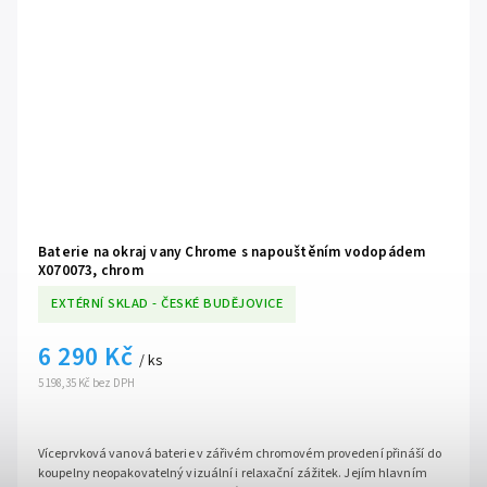
Baterie na okraj vany Chrome s napouštěním vodopádem
X070073, chrom
EXTÉRNÍ SKLAD - ČESKÉ BUDĚJOVICE
6 290 Kč
/ ks
5 198,35 Kč bez DPH
Víceprvková vanová baterie v zářivém chromovém provedení přináší do
koupelny neopakovatelný vizuální i relaxační zážitek. Jejím hlavním