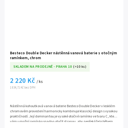
Besteco Double Decker nástěnná vanová baterie s otočným
ramínkem, chrom
SKLADEM NA PRODEJNĚ - PRAHA 10
(>10 ks)
2 220 Kč
/ ks
1 834,71 Kč bez DPH
Nástěnná kohoutková vanová baterie Besteco Double Decker v lesklém
chromovém provedení harmonicky kombinuje klasický design s vysokou
praktičností. Její dominantou je vysoké otočné ramínko ve tvaru C, které
vám umožní ramínko snadno otočit stranou, aby nepřekáželo během
koupele, nebo jej naopak využít pro pohodlné napouštění kbelíků a