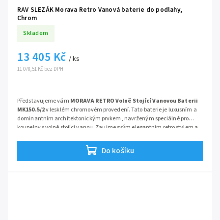
RAV SLEZÁK Morava Retro Vanová baterie do podlahy,
Chrom
Skladem
13 405 Kč
/ ks
11 078,51 Kč bez DPH
Představujeme vám
MORAVA RETRO Volně Stojící Vanovou Baterii
MK150.5/2
v lesklém chromovém provedení. Tato baterie je luxusním a
dominantním architektonickým prvkem, navrženým speciálně pro
koupelny s volně stojící vanou. Zaujme svým elegantním retro stylem a
je dodávána včetně kompletního instalačního modulu.
Série:
RetroChrom
Do košíku