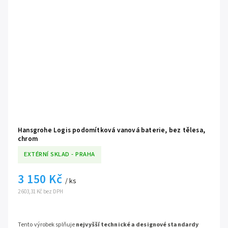
Hansgrohe Logis podomítková vanová baterie, bez tělesa,
chrom
EXTÉRNÍ SKLAD - PRAHA
3 150 Kč
/ ks
2 603,31 Kč bez DPH
Tento výrobek splňuje
nejvyšší technické a designové standardy