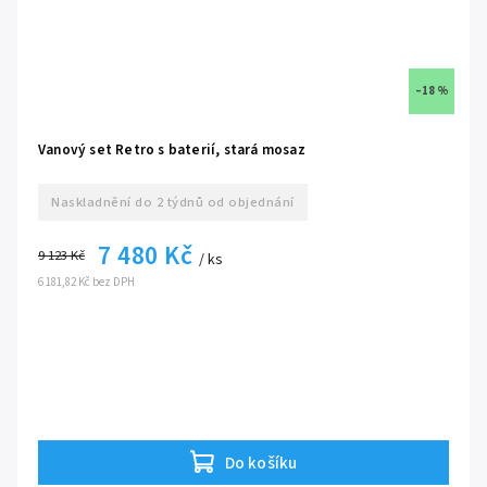
–18 %
Vanový set Retro s baterií, stará mosaz
Naskladnění do 2 týdnů od objednání
7 480 Kč
9 123 Kč
/ ks
6 181,82 Kč bez DPH
Do košíku