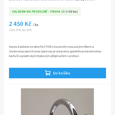
SKLADEM NA PRODEJNĚ - PRAHA 10
(>10 ks)
2 450 Kč
/ ks
2 024,79 Kč bez DPH
Vanová baterie ze série FACTOR s masivním mosazným tělem a
chromovou povrchovou úpravou je vybavena spolehlivou keramickou
kartuší a praktickým tlakovým přepínačem s aretací.
Série:
Factor
Do košíku