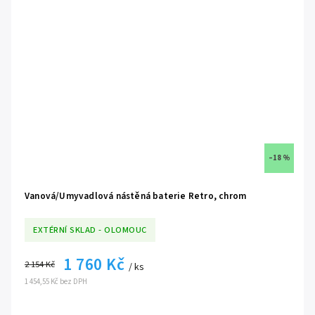
z hubice. Pro přepnutí na ruční sprchu je třeba zmáčknout
tlačítko přepínače na levé rukojeti a otočit směrem k sobě.
–18 %
Vanová/Umyvadlová nástěná baterie Retro, chrom
EXTÉRNÍ SKLAD - OLOMOUC
1 760 Kč
2 154 Kč
/ ks
1 454,55 Kč bez DPH