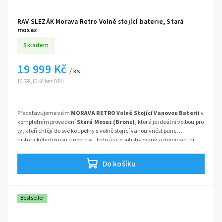
RAV SLEZÁK Morava Retro Volně stojící baterie, Stará
mosaz
Skladem
19 999 Kč
/ ks
16 528,10 Kč bez DPH
Představujeme vám
MORAVA RETRO Volně Stojící Vanovou Baterii
v
kompletním provedení
Stará Mosaz (Bronz)
, která je ideální volbou pro
ty, kteří chtějí do své koupelny s volně stojící vanou vnést punc
historického luxusu a noblesy. Jedná se o sofistikovaný a dominantní
prvek, který kombinuje klasický design s moderními instalačními a
Série:
Retro stará mosaz
technickými standardy.
Do košíku
Bestseller