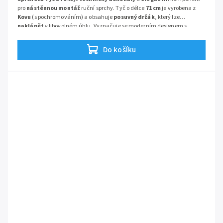
pro
nástěnnou montáž
ruční sprchy. Tyč o délce
71 cm
je vyrobena z
Kovu
(s pochromováním) a obsahuje
posuvný držák
, který lze
naklápět
v libovolném úhlu. Vyznačuje se moderním designem s
kulatým profilem a je ideální pro kombinaci s různým sprchovým
příslušenstvím. Zajišťuje
vysokou variabilitu
a
uživatelský komfort
.
Do košíku