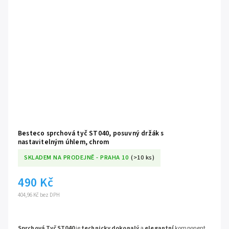
Besteco sprchová tyč ST040, posuvný držák s
nastavitelným úhlem, chrom
SKLADEM NA PRODEJNĚ - PRAHA 10
(>10 ks)
490 Kč
404,96 Kč bez DPH
Sprchová Tyč ST040
je
technicky dokonalý
a
elegantní
komponent