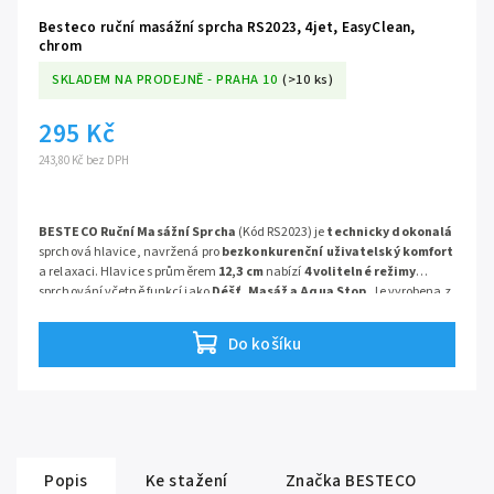
Besteco ruční masážní sprcha RS2023, 4jet, EasyClean,
chrom
SKLADEM NA PRODEJNĚ - PRAHA 10
(>10 ks)
295 Kč
243,80 Kč bez DPH
BESTECO Ruční Masážní Sprcha
(Kód RS2023) je
technicky dokonalá
sprchová hlavice, navržená pro
bezkonkurenční uživatelský komfort
a relaxaci. Hlavice s průměrem
12,3 cm
nabízí
4 volitelné režimy
sprchování včetně funkcí jako
Déšť, Masáž a Aqua Stop
. Je vyrobena z
Plastu
s pochromovaným povrchem a vybavena
silikonovými
tryskami AntiCalc
, které zajišťují
snadné čištění
a
dlouhou
Do košíku
životnost
.
Popis
Ke stažení
Značka
BESTECO