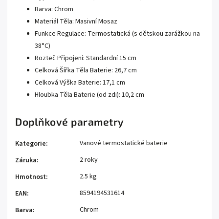
Barva: Chrom
Materiál Těla: Masivní Mosaz
Funkce Regulace: Termostatická (s dětskou zarážkou na
38°C)
Rozteč Připojení: Standardní 15 cm
Celková Šířka Těla Baterie: 26,7 cm
Celková Výška Baterie: 17,1 cm
Hloubka Těla Baterie (od zdi): 10,2 cm
Doplňkové parametry
Vanové termostatické baterie
Kategorie
:
2 roky
Záruka
:
2.5 kg
Hmotnost
:
8594194531614
EAN
:
Chrom
Barva
: