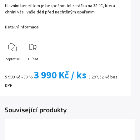
Hlavním benefitem je bezpečnostní zarážka na 38 °C, která
chrání vás i vaše děti před nechtěným opařením.
Detailní informace
Zeptat se
Hlídat
3 990 Kč
/ ks
5 990 Kč
–33 %
3 297,52 Kč bez
DPH
Související produkty