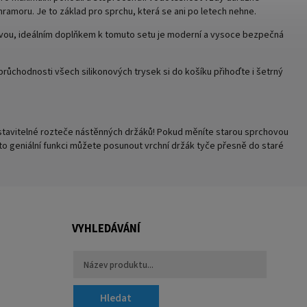
mramoru. Je to základ pro sprchu, která se ani po letech nehne.
ovou, ideálním doplňkem k tomuto setu je moderní a vysoce bezpečná
průchodnosti všech silikonových trysek si do košíku přihoďte i šetrný
stavitelné rozteče nástěnných držáků! Pokud měníte starou sprchovou
této geniální funkci můžete posunout vrchní držák tyče přesně do staré
VYHLEDÁVÁNÍ
Hledat