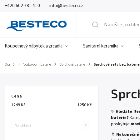
+420 602 781 410
info@besteco.cz
Koupelnový nábytek a zrcadla
Sanitární keramika
Domů
/
Vodovodní baterie
/
Sprchové baterie
/
Sprchové sety bez baterie
Sprc
Cena
1249
Kč
1250
Kč
✨
Hledáte fle
baterie?
Kateg
poskytuje
maxi
Na skladě
0
🚿
Nekonečné 