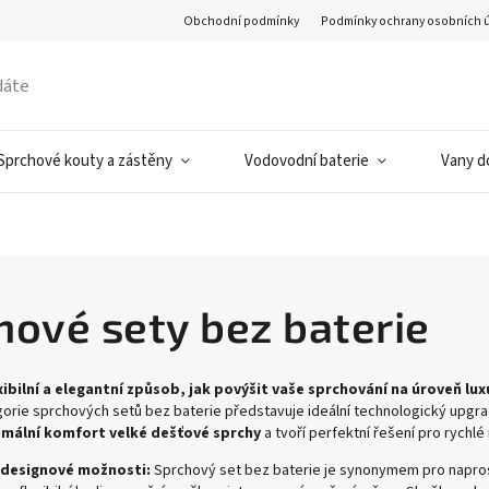
Obchodní podmínky
Podmínky ochrany osobních 
Sprchové kouty a zástěny
Vodovodní baterie
Vany d
hové sety bez baterie
xibilní a elegantní způsob, jak povýšit vaše sprchování na úroveň lu
orie sprchových setů bez baterie představuje ideální technologický upgr
mální komfort velké dešťové sprchy
a tvoří perfektní řešení pro rychlé
designové možnosti:
Sprchový set bez baterie je synonymem pro napros