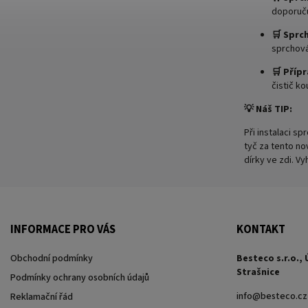
doporuč
🛒 Sprc
sprchová
🛒 Příp
čistič k
💡 Náš TIP:
Při instalaci 
tyč za tento no
dírky ve zdi. V
INFORMACE PRO VÁS
KONTAKT
Obchodní podmínky
Besteco s.r.o., 
Strašnice
Podmínky ochrany osobních údajů
info
@
besteco.cz
Reklamační řád