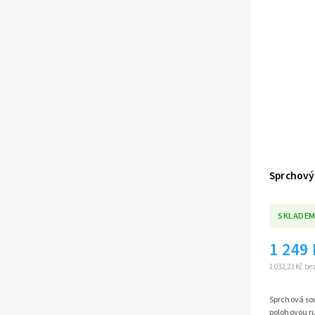
Sprchový
SKLADEM
1 249
1 032,23 Kč b
Sprchová sou
polohovou ru