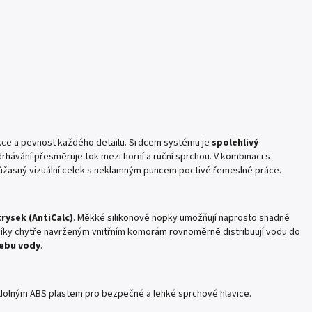
ce a pevnost každého detailu. Srdcem systému je
spolehlivý
drhávání přesměruje tok mezi horní a ruční sprchou. V kombinaci s
úžasný vizuální celek s neklamným puncem poctivé řemeslné práce.
rysek (AntiCalc)
. Měkké silikonové nopky umožňují naprosto snadné
íky chytře navrženým vnitřním komorám rovnoměrně distribuují vodu do
řebu vody
.
dolným ABS plastem pro bezpečné a lehké sprchové hlavice.