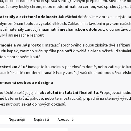
a, flexibilní hadice a ruční sprška s integrovaným přepínačem. Skvěle se ho
 nadčasový lesklý chrom, nebo moderní matnou černou, váš sprchový prosto
teriály a extrémní odolnost:
Jak všichni dobře víme z praxe – nejste ta
álým změnám teplot a vysoké vlhkosti. Základním stavebním prvkem našich
stní materiály zaručují
maximální mechanickou odolnost
, dlouhou život
iklá ani nezačne reznout.
monie a volný prostor:
Instalací sprchového sloupu získáte dvě zařízení
du kapek, zatímco ruční sprška poslouží k rychlé a cílené očistě. Přepínání
sto ve sprchovém koutě.
 estetika:
Ať už inovujete koupelnu v panelovém domě, nebo zařizujete lux
asické kulaté i moderní hranaté tvary zaručují vaši dlouhodobou uživatel
eomezená svoboda v designu
u těchto setů je jejich
absolutní instalační flexibilita
. Propojovací hadi
nné baterie (ať už pákové, nebo termostatické), případně na stěnový vývo
bez nutnosti sekat do nových obkladů.
Nejlevnější
Nejdražší
Abecedně