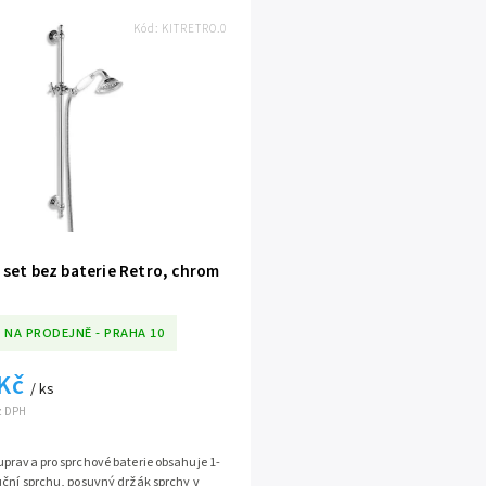
Kód:
KITRETRO.0
 set bez baterie Retro, chrom
 NA PRODEJNĚ - PRAHA 10
 Kč
/ ks
ez DPH
prava pro sprchové baterie obsahuje 1-
ční sprchu, posuvný držák sprchy v