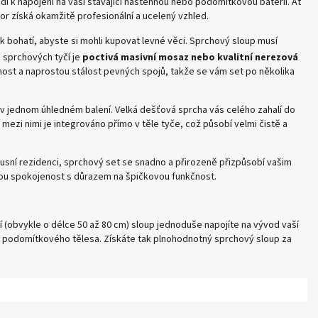
dí k napojení na vaši stávající nástěnnou nebo podomítkovou baterii. Ať
r získá okamžitě profesionální a ucelený vzhled.
k bohatí, abyste si mohli kupovat levné věci. Sprchový sloup musí
 sprchových tyčí je
poctivá masivní mosaz nebo kvalitní nerezová
nost a naprostou stálost pevných spojů, takže se vám set po několika
 v jednom úhledném balení. Velká dešťová sprcha vás celého zahalí do
 mezi nimi je integrováno přímo v těle tyče, což působí velmi čistě a
usní rezidenci, sprchový set se snadno a přirozeně přizpůsobí vašim
skou spokojenost s důrazem na špičkovou funkčnost.
cí (obvykle o délce 50 až 80 cm) sloup jednoduše napojíte na vývod vaší
d podomítkového tělesa. Získáte tak plnohodnotný sprchový sloup za