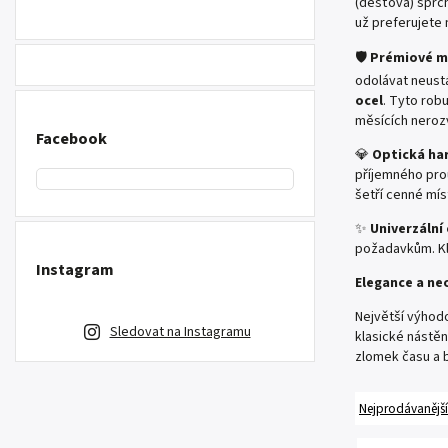
(dešťová) sprch
už preferujete
🛡️
Prémiové ma
odolávat neust
ocel
. Tyto robu
měsících nerozv
Facebook
💎
Optická har
příjemného prou
šetří cenné mí
✨
Univerzální
požadavkům. Kl
Instagram
Elegance a n
Největší výhodo
Sledovat na Instagramu
klasické nástě
zlomek času a 
Nejprodávanější