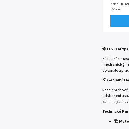
délce 780 m
150 cm.
Rozteč mont
💎 Luxusní zpr
Základním stav
mechanický n
dokonale zprac
💡 Geniální t
Naše sprchové 
odstranění usa
všech trysek, č
Technické Par
🏗️ Mate