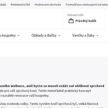
údajů
Reklamační řád
Hodnocení obchodu
Formulář pro odstoupení od smlo
Nákupní košík
Prázdný košík
o koupelny
Obklady a dlažby
Vaničky a žlaby
xusního wellness, aniž byste se museli vzdát své oblíbené sprchové
ade pro váš sprchový kout. Tento mimořádně praktický koncept
 i rozsáhlé renovace vaší koupelny.
tou svobodu volby. Tento systém tvoří sprchová tyč, velká hlavová