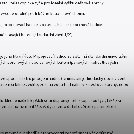
sto i teleskopické tyče pro ideální výšku dešťové sprchy.
 vysoce odolné proti běžné koupelnové chemii.
, propojovací hadice k baterii a klasická sprchová hadice.
távající baterii (standardní závit 1/2").
je jeho hlavní účel! Připojovací hadice ze setu má standardní univerzální
ných sprchových nebo vanových baterií (pákových, kohoutkových i
ve spodní části u připojení hadice) je umístěn jednoduchý otočný ventil
ínačem si lehce zvolíte, zda má voda téct nahoru z dešťové sprchy, nebo
u. Mnoho našich lepších setů disponuje teleskopickou tyčí, takže si
ěhem samotné montáže. Vždy si tento detail ověřte v parametrech
ro maximální pohodlí a stoprocentní vodotěsnost vždy důrazně