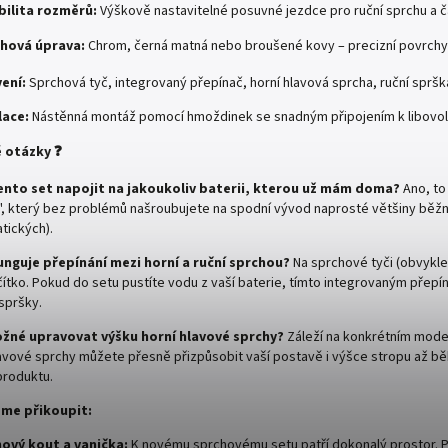
bilita rozměrů:
Výškově nastavitelné posuvné jezdce pro ruční sprchu a ča
chová úprava:
Chrom, černá matná nebo broušené kovy – precizní povrchy
ení:
Sprchová tyč, integrovaný přepínač, horní hlavová sprcha, ruční sprška
lace:
Nástěnná montáž pomocí hmoždinek se snadným připojením k libovolné s
 otázky ❓
tento set napojit na jakoukoliv baterii, kterou už mám doma?
Ano, to 
2", který bez problémů našroubujete na spodní vývod naprosté většiny běž
tických).
unguje přepínání mezi horní a ruční sprchou?
Na sprchové tyči (obvykle 
čítko. Pokud do setu pustíte vodu z vaší baterie, tímto integrovaným přep
 spršky.
ožné upravovat výšku horní hlavové sprchy?
Záleží na konkrétním model
avové sprchy můžete přesně přizpůsobit vaší postavě i výšce stropu až b
roduktu.
me přikoupit:
hový kout a vanička:
K novému sprchovému setu patří dokonalý prostor. P