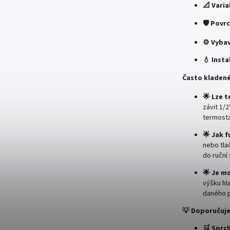
📐 Varia
🛡️ Povr
⚙️ Vybav
💧 Insta
Často kladené
🌟 Lze 
závit 1/
termosta
🌟 Jak f
nebo tla
do ruční
🌟 Je m
výšku hl
daného p
💡 Doporučuje
🛒 Sprc