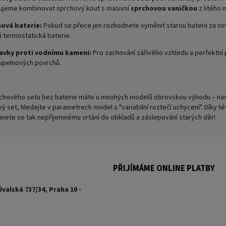
ujeme kombinovat sprchový kout s masivní
sprchovou vaničkou
z litého 
hová baterie:
Pokud se přece jen rozhodnete vyměnit starou baterii za n
 termostatická baterie.
ravky proti vodnímu kameni:
Pro zachování zářivého vzhledu a perfektní 
oupelnových povrchů.
sprchového setu bez baterie máte u mnohých modelů obrovskou výhodu – na
vý set, hledejte v parametrech model s "variabilní roztečí uchycení". Díky 
yhnete se tak nepříjemnému vrtání do obkladů a záslepování starých děr!
PŘIJÍMÁME ONLINE PLATBY
Úvalská 737/34, Praha 10 -