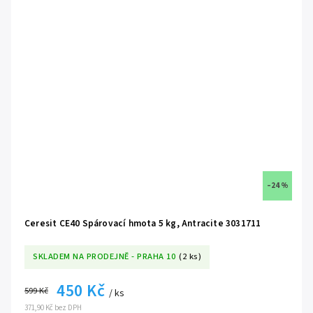
–24 %
Ceresit CE40 Spárovací hmota 5 kg, Antracite 3031711
SKLADEM NA PRODEJNĚ - PRAHA 10
(2 ks)
450 Kč
599 Kč
/ ks
371,90 Kč bez DPH