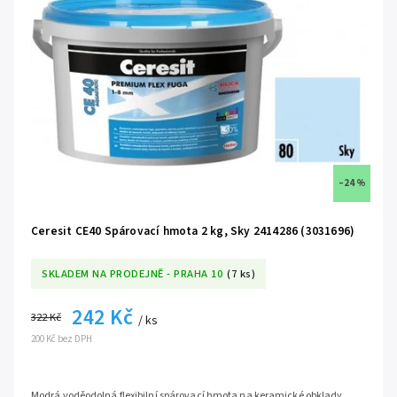
–24 %
Ceresit CE40 Spárovací hmota 2 kg, Sky 2414286 (3031696)
SKLADEM NA PRODEJNĚ - PRAHA 10
(7 ks)
242 Kč
322 Kč
/ ks
200 Kč bez DPH
Modrá voděodolná flexibilní spárovací hmota na keramické obklady