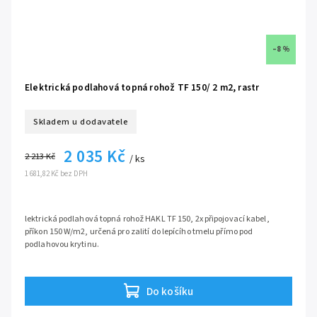
–8 %
Elektrická podlahová topná rohož TF 150/ 2 m2, rastr
Skladem u dodavatele
2 035 Kč
2 213 Kč
/ ks
1 681,82 Kč bez DPH
lektrická podlahová topná rohož HAKL TF 150, 2x připojovací kabel,
příkon 150 W/m2, určená pro zalití do lepícího tmelu přímo pod
podlahovou krytinu.
určeno pro mokrou montáž, zalitím do lepícího tmelu
ideální pro rekonstrukce díky malé tloušťce kabelu jen 3 mm
Do košíku
vhodné pro keramickou dlažbu, vinylové lepící parkety a jiné
samolepící fixační pásy na spodní straně rohože