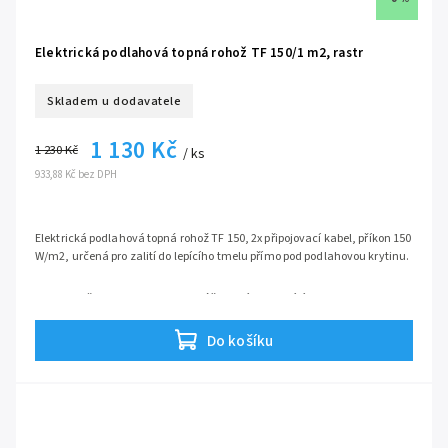
Elektrická podlahová topná rohož TF 150/1 m2, rastr
Skladem u dodavatele
1 130 Kč
1 230 Kč
/ ks
933,88 Kč bez DPH
Elektrická podlahová topná rohož TF 150, 2x připojovací kabel, příkon 150
W/m2, určená pro zalití do lepícího tmelu přímo pod podlahovou krytinu.
určeno pro mokrou montáž, zalitím do lepícího tmelu
ideální pro rekonstrukce díky malé tloušťce kabelu jen 3 mm
vhodné pro keramickou dlažbu, vinylové lepící parkety a jiné
Do košíku
samolepící fixační pásy na spodní straně rohože
ochranné opletení kabelu dovoluje montáž do vlhkých prostor
možnost použití i jako hlavní zdroj tepla v místnosti
bezúdržbový provoz, bez nutnosti pravidelného servisu
kvalitní topná jádra s bodem tavení až 1100 °C
každý výrobek je podroben přísnému testu výstupní kontroly