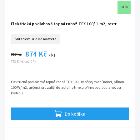
–8 %
Elektrická podlahová topná rohož TFX 100/ 1 m2, rastr
Skladem u dodavatele
874 Kč
950 Kč
/ ks
722,31 Kč bez DPH
Elektrická podlahová topná rohož TFX 100, 1x připojovací kabel, příkon
100 W/m2, určená pro zalití do lepícího tmelu přímo pod podlahovou
krytinu.
určeno pro mokrou montáž, zalitím do lepícího tmelu
ideální pro rekonstrukce díky malé tloušťce kabelu jen 3 mm
Do košíku
vhodné pro keramickou dlažbu, vinylové lepící parkety a jiné
samolepící fixační pásy na spodní straně rohože
ochranné opletení kabelu dovoluje montáž do vlhkých prostor
možnost použití i jako hlavní zdroj tepla v místnosti