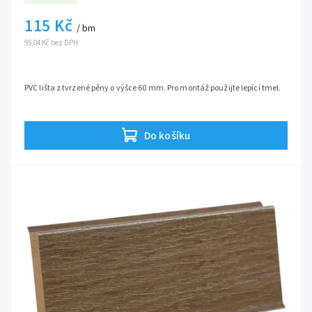
115 Kč
/ bm
95,04 Kč bez DPH
PVC lišta z tvrzené pěny o výšce 60 mm. Pro montáž použijte lepící tmel.
Do košíku