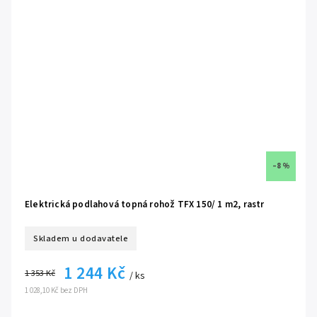
bezúdržbový provoz, bez nutnosti pravidelného servisu
kvalitní topná jádra s bodem tavení až 1100 °C
každý výrobek je podroben přísnému testu výstupní kontroly
–8 %
Elektrická podlahová topná rohož TFX 150/ 1 m2, rastr
Skladem u dodavatele
1 244 Kč
1 353 Kč
/ ks
1 028,10 Kč bez DPH