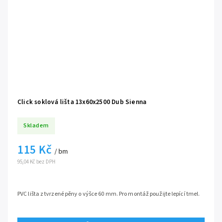
Click soklová lišta 13x60x2500 Dub Sienna
Skladem
115 Kč
/ bm
95,04 Kč bez DPH
PVC lišta z tvrzené pěny o výšce 60 mm. Pro montáž použijte lepící tmel.