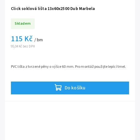
Click soklová lišta 13x60x2500 Dub Marbela
Skladem
115 Kč
/ bm
95,04 Kč bez DPH
PVC lišta z tvrzené pěny o výšce 60 mm. Pro montáž použijte lepící tmel.
Do košíku