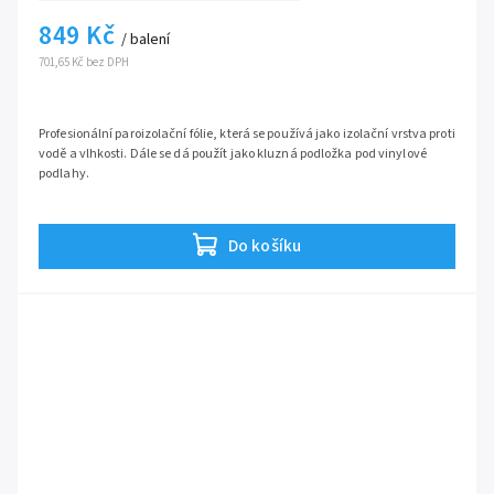
849 Kč
/ balení
701,65 Kč bez DPH
Profesionální paroizolační fólie, která se používá jako izolační vrstva proti
vodě a vlhkosti. Dále se dá použít jako kluzná podložka pod vinylové
podlahy.
Do košíku