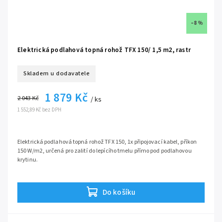
–8 %
Elektrická podlahová topná rohož TFX 150/ 1,5 m2, rastr
Skladem u dodavatele
1 879 Kč
2 043 Kč
/ ks
1 552,89 Kč bez DPH
Elektrická podlahová topná rohož TFX 150, 1x připojovací kabel, příkon
150 W/m2, určená pro zalití do lepícího tmelu přímo pod podlahovou
krytinu.
určeno pro mokrou montáž, zalitím do lepícího tmelu
ideální pro rekonstrukce díky malé tloušťce kabelu jen 3 mm
Do košíku
vhodné pro keramickou dlažbu, vinylové lepící parkety a jiné
samolepící fixační pásy na spodní straně rohože
ochranné opletení kabelu dovoluje montáž do vlhkých prostor