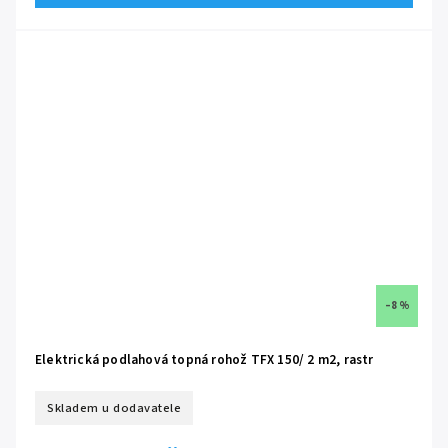
samolepící fixační pásy na spodní straně rohože
ochranné opletení kabelu dovoluje montáž do vlhkých prostor
možnost použití i jako hlavní zdroj tepla v místnosti
bezúdržbový provoz, bez nutnosti pravidelného servisu
kvalitní topná jádra s bodem tavení až 1100 °C
každý výrobek je podroben přísnému testu výstupní kontroly
–8 %
Elektrická podlahová topná rohož TFX 150/ 2 m2, rastr
Skladem u dodavatele