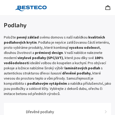
Podlahy
Položte
pevný základ
svému domovu s naší nabídkou
kvalitních
podlahových krytin
. Podlaha je nejvíce zatěžovanou částí interiéru,
proto vybíráme produkty, které kombinují
vysokou odolnost
,
dlouhou životnost a
prémiový design
. V naší nabídce naleznete
moderní
vinylové podlahy (SPC/LVT)
, které jsou díky své
100%
voděodolnosti
ideální volbou do koupelen a kuchyní. Pro obývací
pokoje a ložnice nabízíme široký výběr
laminátových podlah
s
autentickou strukturou dřeva i luxusní
dřevěné podlahy
, které
vnesou do prostoru teplo a vůni přírody. Samozřejmostí je
kompatibilita s
podlahovým vytápěním
a nabídka příslušenství, jako
jsou podložky a soklové lišty. Vybírejte z dekorů dubu, ořechu či
imitace betonu od předních výrobců.
Dřevěné podlahy