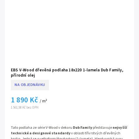
EBS V-Wood dřevěná podlaha 18x220 1-lamela Dub Family,
přírodní olej
NA OBJEDNÁVKU
1 890 Kč
/ m²
1 561,98 Kč bez DPH
Tato podlaha ze série V-Wood v dekoru
Dub Family
představuje
nejvyšší
technické a designové standardy
v oblasti třívrstvých dřevěných
krytin. Jedná se o velkoformátové prkno (1-lamela), které vyniká svou