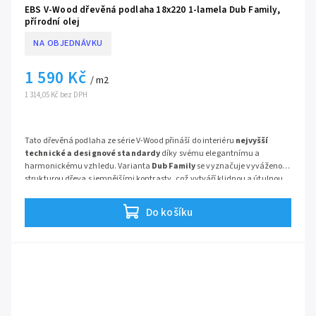
EBS V-Wood dřevěná podlaha 18x220 1-lamela Dub Family,
přírodní olej
NA OBJEDNÁVKU
1 590 Kč
/ m2
1 314,05 Kč bez DPH
Tato dřevěná podlaha ze série V-Wood přináší do interiéru
nejvyšší
technické a designové standardy
díky svému elegantnímu a
harmonickému vzhledu. Varianta
Dub Family
se vyznačuje vyváženou
strukturou dřeva s jemnějšími kontrasty, což vytváří klidnou a útulnou
atmosféru ideální pro moderní i klasické bydlení.
Nekompromisní
kvalita zpracování
je patrná v každém detailu velkorysých lamel o
Do košíku
šířce 18 cm, které opticky zvětšují prostor a podtrhují přirozenou krásu
materiálu.