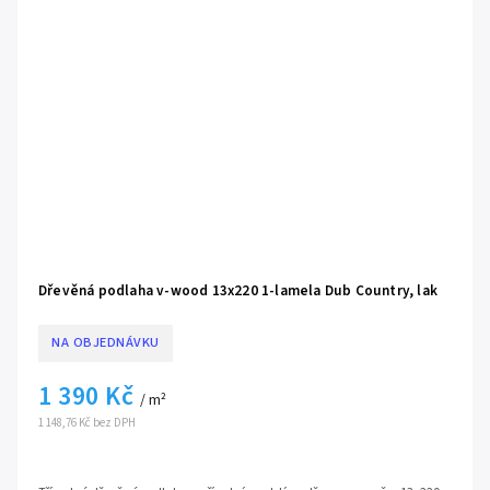
Dřevěná podlaha v-wood 13x220 1-lamela Dub Country, lak
NA OBJEDNÁVKU
1 390 Kč
/ m²
1 148,76 Kč bez DPH