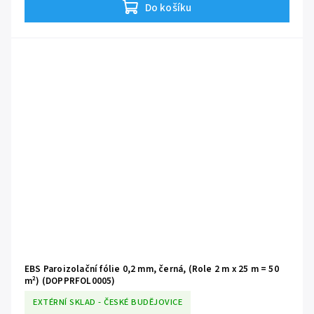
Do košíku
EBS Paroizolační fólie 0,2 mm, černá, (Role 2 m x 25 m = 50
m²) (DOPPRFOL0005)
EXTÉRNÍ SKLAD - ČESKÉ BUDĚJOVICE