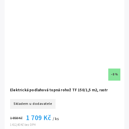
možnost použití i jako hlavní zdroj tepla v místnosti
bezúdržbový provoz, bez nutnosti pravidelného servisu
kvalitní topná jádra s bodem tavení až 1100 °C
každý výrobek je podroben přísnému testu výstupní kontroly
–8 %
Elektrická podlahová topná rohož TF 150/1,5 m2, rastr
Skladem u dodavatele
1 709 Kč
1 858 Kč
/ ks
1 412,40 Kč bez DPH