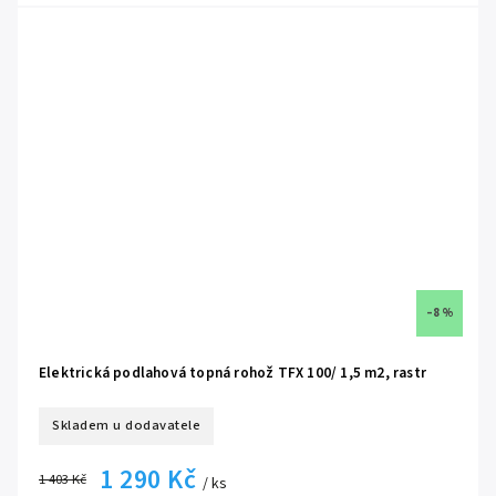
ochranné opletení kabelu dovoluje montáž do vlhkých prostor
možnost použití i jako hlavní zdroj tepla v místnosti
bezúdržbový provoz, bez nutnosti pravidelného servisu
kvalitní topná jádra s bodem tavení až 1100 °C
každý výrobek je podroben přísnému testu výstupní kontroly
–8 %
Elektrická podlahová topná rohož TFX 100/ 1,5 m2, rastr
Skladem u dodavatele
1 290 Kč
1 403 Kč
/ ks