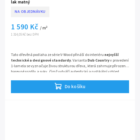
lak matný
NA OBJEDNÁVKU
1 590 Kč
/ m²
1 314,05 Kč bez DPH
Tato dřevěná podlaha ze série V-Wood přináší do interiéru
nejvyšší
technické a designové standardy
. Varianta
Dub Country
v provedení
1-lamela se vyznačuje živou strukturou dřeva, která zahrnuje přirozené
barevné rozdíly a suky, čímž vytváří autentický a rustikální vzhled.
Nekompromisní kvalita zpracování
je podtržena třívrstvou konstrukcí
s velkorysými rozměry lamel 18x220 cm, které opticky sjednocují prostor
Do košíku
a dodávají mu punc luxusu.