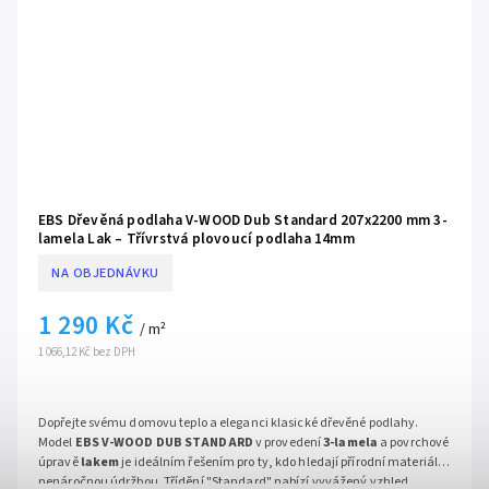
EBS Dřevěná podlaha V-WOOD Dub Standard 207x2200 mm 3-
lamela Lak – Třívrstvá plovoucí podlaha 14mm
NA OBJEDNÁVKU
1 290 Kč
/ m²
1 066,12 Kč bez DPH
Dopřejte svému domovu teplo a eleganci klasické dřevěné podlahy.
Model
EBS V-WOOD DUB STANDARD
v provedení
3-lamela
a povrchové
úpravě
lakem
je ideálním řešením pro ty, kdo hledají přírodní materiál s
nenáročnou údržbou. Třídění "Standard" nabízí vyvážený vzhled