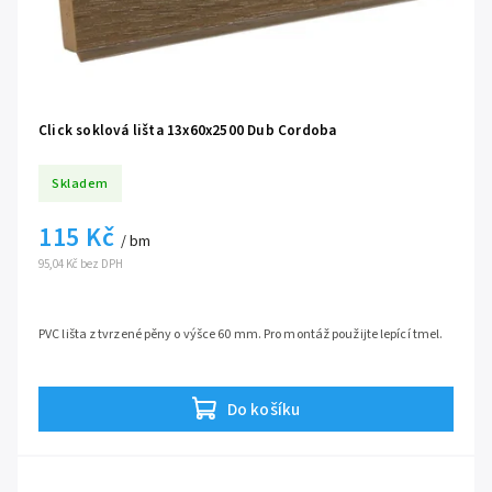
Click soklová lišta 13x60x2500 Dub Cordoba
Skladem
115 Kč
/ bm
95,04 Kč bez DPH
PVC lišta z tvrzené pěny o výšce 60 mm. Pro montáž použijte lepící tmel.
Do košíku