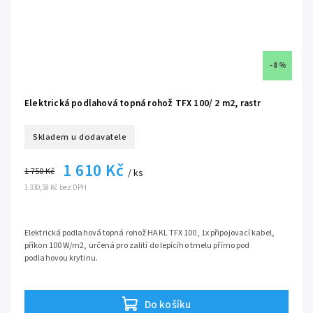
–8 %
Elektrická podlahová topná rohož TFX 100/ 2 m2, rastr
Skladem u dodavatele
1 610 Kč
1 750 Kč
/ ks
1 330,58 Kč bez DPH
Elektrická podlahová topná rohož HAKL TFX 100, 1x připojovací kabel,
příkon 100 W/m2, určená pro zalití do lepícího tmelu přímo pod
podlahovou krytinu.
určeno pro mokrou montáž, zalitím do lepícího tmelu
ideální pro rekonstrukce díky malé tloušťce kabelu jen 3 mm
Do košíku
vhodné pro keramickou dlažbu, vinylové lepící parkety a jiné