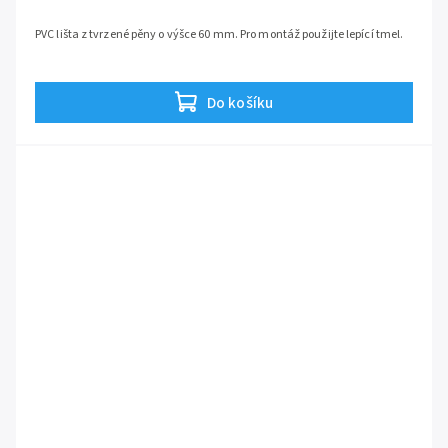
PVC lišta z tvrzené pěny o výšce 60 mm. Pro montáž použijte lepící tmel.
Do košíku