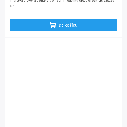
Třívrstvá dřevěná podlaha v přírodním odstínu dřeva o rozměru 13x220
cm.
Do košíku