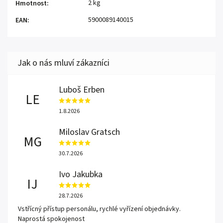
2 kg
Hmotnost
:
5900089140015
EAN
:
Luboš Erben
LE
1.8.2026
Miloslav Gratsch
MG
30.7.2026
Ivo Jakubka
IJ
28.7.2026
Vstřícný přístup personálu, rychlé vyřízení objednávky.
Naprostá spokojenost