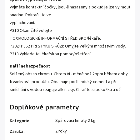
Vyjm
ě
te kontaktn
í
č
o
č
ky, jsou
-
li nasazeny a pokud je lze vyjmout
snadno. Pokra
č
ujte ve
vyplachov
á
n
í
.
P310
Okam
ž
it
ě
volejte
T
OXIKOLOGICK
É
INFORMA
Č
N
Í
ST
Ř
EDISKO/l
é
ka
ř
e.
P302+P352
P
Ř
I STYKU S K
ŮŽÍ
: Omyjte velk
ý
m mno
ž
stv
í
m vody.
P313
Vyhledejte l
é
ka
ř
skou pomoc/o
š
et
ř
en
í
.
Další nebezpečnost
Snížený obsah chromu. Chrom VI - méně než 2ppm během doby
trvanlivosti produktu. Obsahuje portlandský cement a při
smíchání s vodou reaguje alkalicky. Chraňte si pokožku a oči.
Doplňkové parametry
Spárovací hmoty 2 kg
Kategorie
:
2 roky
Záruka
: