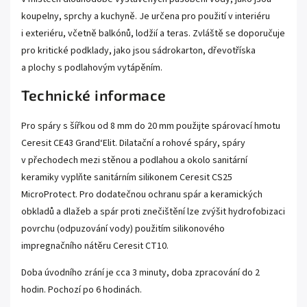
koupelny, sprchy a kuchyně. Je určena pro použití v interiéru
i exteriéru, včetně balkónů, lodžií a teras. Zvláště se doporučuje
pro kritické podklady, jako jsou sádrokarton, dřevotříska
a plochy s podlahovým vytápěním.
Technické informace
Pro spáry s šířkou od 8 mm do 20 mm použijte spárovací hmotu
Ceresit CE43 Grand‘Elit. Dilatační a rohové spáry, spáry
v přechodech mezi stěnou a podlahou a okolo sanitární
keramiky vyplňte sanitárním silikonem Ceresit CS25
MicroProtect. Pro dodatečnou ochranu spár a keramických
obkladů a dlažeb a spár proti znečištění lze zvýšit hydrofobizaci
povrchu (odpuzování vody) použitím silikonového
impregnačního nátěru Ceresit CT10.
Doba úvodního zrání je cca 3 minuty, doba zpracování do 2
hodin. Pochozí po 6 hodinách.