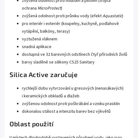
zvýšená odolnost proti houbám a plísním (trojitá
ochrana
MicroProtect
)
zvýšená odolnost proti průniku vody (efekt
Aquastatic
)
pro interiér i exteriér (koupelny, kuchyně, podlahové
vytápění, balkóny, terasy)
vyztužená vláknem
snadná aplikace
dostupná ve 32 barevných odstínech čtyř přírodních živlů
barvy sladěné se silikony CS25 Sanitary
Silica Active zaručuje
rychlejší dobu vytvrzování u gresových (nenasákavých)
i keramických obkladů a dlažeb
zvýšenou odolnost proti poškrábání a vzniku prasklin
dokonalou stálost a intenzitu barev bez výkvětů
Oblast použití
V místech dlouhodobě vystavených působení vody, jako jsou