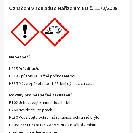
Označení v souladu s Nařízením EU č. 1272/2008
Nebezpečí
H315
Dr
á
ž
d
í
k
ůž
i.
H318
Zp
ů
sobuje v
áž
n
é
po
š
kozen
í
o
čí
.
H335
M
ůž
e zp
ů
sobit podr
áž
d
ě
n
í
d
ý
chac
í
ch cest.
Pokyny pro bezpečné zacházení:
P102
Uchov
á
vejte mimo dosah d
ě
t
í
.
P260
Nevdechujte prach.
P280
Pou
ží
vejte ochrann
é
rukavice/ochrann
é
br
ý
le.
P305+P351+P338
P
Ř
I ZASA
Ž
EN
Í
O
ČÍ
: N
ě
kolik minut
opatrn
ě
vyplachujte vodou.