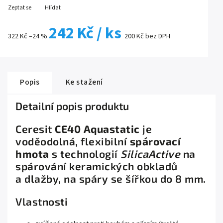
Zeptat se
Hlídat
242 Kč
/ ks
322 Kč
–24 %
200 Kč bez DPH
Popis
Ke stažení
Detailní popis produktu
Ceresit
CE40 Aquastatic
je
voděodolná, flexibilní
spárovací
hmota
s technologií
SilicaActive
na
spárování keramických obkladů
a dlažby, na spáry se šířkou do 8 mm.
Vlastnosti