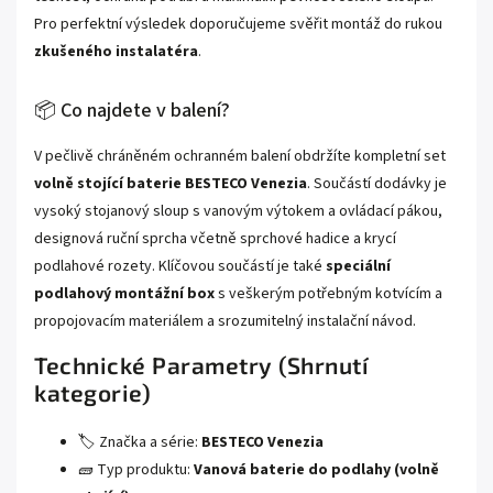
Pro perfektní výsledek doporučujeme svěřit montáž do rukou
zkušeného instalatéra
.
📦 Co najdete v balení?
V pečlivě chráněném ochranném balení obdržíte kompletní set
volně stojící baterie BESTECO Venezia
. Součástí dodávky je
vysoký stojanový sloup s vanovým výtokem a ovládací pákou,
designová ruční sprcha včetně sprchové hadice a krycí
podlahové rozety. Klíčovou součástí je také
speciální
podlahový montážní box
s veškerým potřebným kotvícím a
propojovacím materiálem a srozumitelný instalační návod.
Technické Parametry (Shrnutí
kategorie)
🏷️ Značka a série:
BESTECO Venezia
🧱 Typ produktu:
Vanová baterie do podlahy (volně