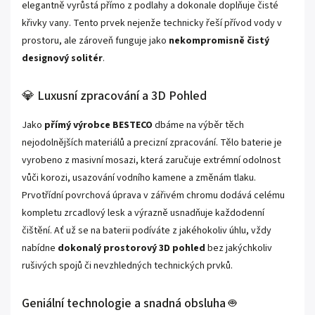
elegantně vyrůstá přímo z podlahy a dokonale doplňuje čisté
křivky vany. Tento prvek nejenže technicky řeší přívod vody v
prostoru, ale zároveň funguje jako
nekompromisně čistý
designový solitér
.
💎 Luxusní zpracování a 3D Pohled
Jako
přímý výrobce BESTECO
dbáme na výběr těch
nejodolnějších materiálů a precizní zpracování. Tělo baterie je
vyrobeno z masivní mosazi, která zaručuje extrémní odolnost
vůči korozi, usazování vodního kamene a změnám tlaku.
Prvotřídní povrchová úprava v zářivém chromu dodává celému
kompletu zrcadlový lesk a výrazně usnadňuje každodenní
čištění. Ať už se na baterii podíváte z jakéhokoliv úhlu, vždy
nabídne
dokonalý prostorový 3D pohled
bez jakýchkoliv
rušivých spojů či nevzhledných technických prvků.
Geniální technologie a snadná obsluha 🤖