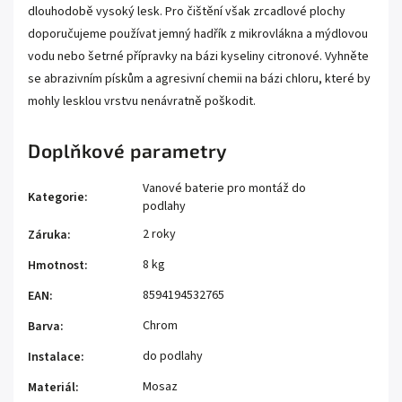
dlouhodobě vysoký lesk. Pro čištění však zrcadlové plochy
doporučujeme používat jemný hadřík z mikrovlákna a mýdlovou
vodu nebo šetrné přípravky na bázi kyseliny citronové. Vyhněte
se abrazivním pískům a agresivní chemii na bázi chloru, které by
mohly lesklou vrstvu nenávratně poškodit.
Doplňkové parametry
Vanové baterie pro montáž do
Kategorie
:
podlahy
2 roky
Záruka
:
8 kg
Hmotnost
:
8594194532765
EAN
:
Chrom
Barva
:
do podlahy
Instalace
:
Mosaz
Materiál
: