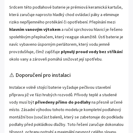
Srdcem této podlahové baterie je prémiová keramická kartuše,
která zaručuje naprosto hladký chod ovládací páky a eliminuje
riziko nepříjemného protékání či opotřebení. Přepínání mezi
hlavním vanovým výtokem
a ruční sprchovou hlavicí je řešeno
spolehlivým přepínačem, který reaguje okamžitě. Ústí baterie je
navíc vybaveno úsporným perlátorem, který vodu jemně
provzdušňuje, čímž zajišťuje
plynulý proud vody bez stříkání
okolo vany a zároveň pomáhá snižovat její spotřebu.
⚠️ Doporučení pro instalaci
Instalace volně stojící baterie vyžaduje pečlivou stavební
přípravu již ve fázi hrubých rozvodů. Přívody teplé a studené
vody musí být
přivedeny přímo do podlahy
na přesně určené
místo. Zásadní výhodou tohoto modelu je kompletní podlahový
montážní box (součást balení), který se zabetonuje do podkladu
podlahy před pokládkou dlažby. Toto řešení zaručuje dokonalou
těsnost, ochranu potrubí a maximální pevnost celého sloupu.