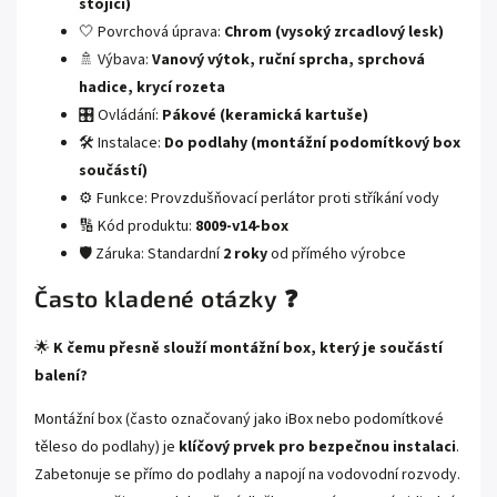
stojící)
🤍 Povrchová úprava:
Chrom (vysoký zrcadlový lesk)
🚿 Výbava:
Vanový výtok, ruční sprcha, sprchová
hadice, krycí rozeta
🎛️ Ovládání:
Pákové (keramická kartuše)
🛠️ Instalace:
Do podlahy (montážní podomítkový box
součástí)
⚙️ Funkce: Provzdušňovací perlátor proti stříkání vody
🔢 Kód produktu:
8009-v14-box
🛡️ Záruka: Standardní
2 roky
od přímého výrobce
Často kladené otázky ❓
🌟
K čemu přesně slouží montážní box, který je součástí
balení?
Montážní box (často označovaný jako iBox nebo podomítkové
těleso do podlahy) je
klíčový prvek pro bezpečnou instalaci
.
Zabetonuje se přímo do podlahy a napojí na vodovodní rozvody.