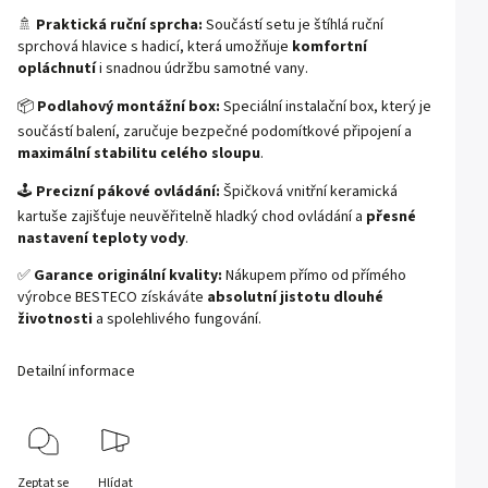
🚿
Praktická ruční sprcha:
Součástí setu je štíhlá ruční
sprchová hlavice s hadicí, která umožňuje
komfortní
opláchnutí
i snadnou údržbu samotné vany.
📦
Podlahový montážní box:
Speciální instalační box, který je
součástí balení, zaručuje bezpečné podomítkové připojení a
maximální stabilitu celého sloupu
.
🕹️
Precizní pákové ovládání:
Špičková vnitřní keramická
kartuše zajišťuje neuvěřitelně hladký chod ovládání a
přesné
nastavení teploty vody
.
✅
Garance originální kvality:
Nákupem přímo od přímého
výrobce BESTECO získáváte
absolutní jistotu dlouhé
životnosti
a spolehlivého fungování.
Detailní informace
Zeptat se
Hlídat