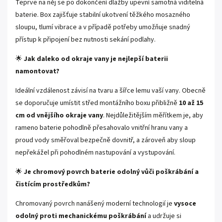
Teprve na něj se po dokončení dlažby upevní samotná viditelná
baterie. Box zajišťuje stabilní ukotvení těžkého mosazného
sloupu, tlumí vibrace a v případě potřeby umožňuje snadný
přístup k připojení bez nutnosti sekání podlahy.
🌟
Jak daleko od okraje vany je nejlepší baterii
namontovat?
Ideální vzdálenost závisí na tvaru a šířce lemu vaší vany. Obecně
se doporučuje umístit střed montážního boxu přibližně
10 až 15
cm od vnějšího okraje vany
. Nejdůležitějším měřítkem je, aby
rameno baterie pohodlně přesahovalo vnitřní hranu vany a
proud vody směřoval bezpečně dovnitř, a zároveň aby sloup
nepřekážel při pohodlném nastupování a vystupování.
🌟
Je chromový povrch baterie odolný vůči poškrábání a
čistícím prostředkům?
Chromovaný povrch nanášený moderní technologií je
vysoce
odolný proti mechanickému poškrábání
a udržuje si