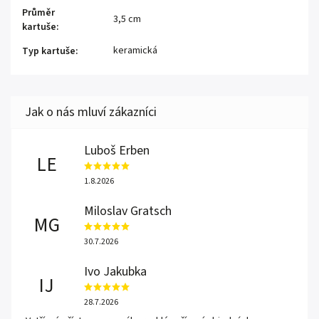
Průměr
3,5 cm
kartuše
:
keramická
Typ kartuše
:
Luboš Erben
LE
1.8.2026
Miloslav Gratsch
MG
30.7.2026
Ivo Jakubka
IJ
28.7.2026