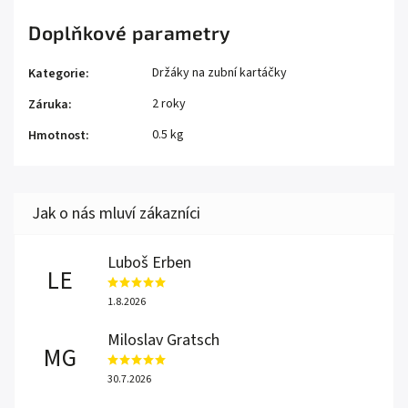
Doplňkové parametry
Držáky na zubní kartáčky
Kategorie
:
2 roky
Záruka
:
0.5 kg
Hmotnost
:
Luboš Erben
LE
1.8.2026
Miloslav Gratsch
MG
30.7.2026