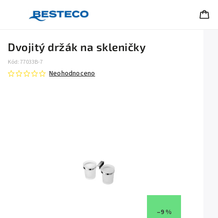
Dvojitý držák na skleničky
Kód:
77033B-7
Neohodnoceno
–9 %