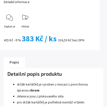
Detailní informace
Zeptat se
Hlídat
383 Kč
/ ks
425 Kč
–9 %
316,53 Kč bez DPH
Popis
Detailní popis produktu
držák kartáčků
je vyroben z mosazi s povrchovou
úpravou
chrom
sklenice jsou z pískovaného skla
pro držák kartáčků je potřebná montáž vrtáním