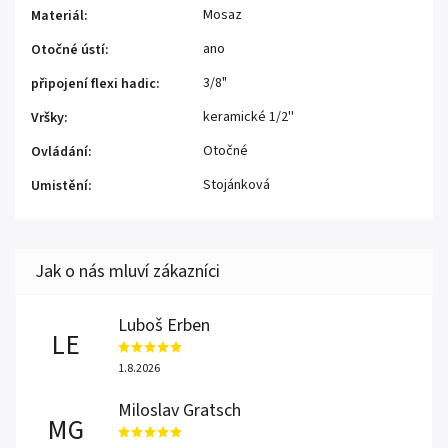
Mosaz
Materiál
:
ano
Otočné ústí
:
3/8"
připojení flexi hadic
:
keramické 1/2''
Vršky
:
Otočné
Ovládání
:
Stojánková
Umistění
:
Luboš Erben
LE
1.8.2026
Miloslav Gratsch
MG