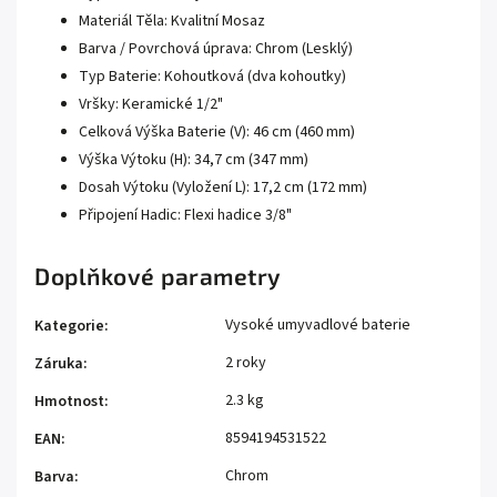
Materiál Těla: Kvalitní Mosaz
Barva / Povrchová úprava: Chrom (Lesklý)
Typ Baterie: Kohoutková (dva kohoutky)
Vršky: Keramické 1/2"
Celková Výška Baterie (V): 46 cm (460 mm)
Výška Výtoku (H): 34,7 cm (347 mm)
Dosah Výtoku (Vyložení L): 17,2 cm (172 mm)
Připojení Hadic: Flexi hadice 3/8"
Doplňkové parametry
Vysoké umyvadlové baterie
Kategorie
:
2 roky
Záruka
:
2.3 kg
Hmotnost
:
8594194531522
EAN
:
Chrom
Barva
: