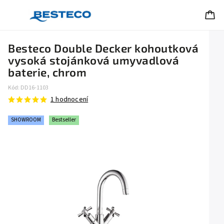
Besteco Double Decker kohoutková
vysoká stojánková umyvadlová
baterie, chrom
Kód:
DD16-1103
1 hodnocení
SHOWROOM
Bestseller