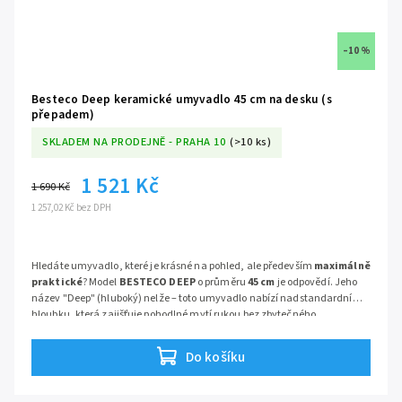
baterii ani bezpečnostní přepad, což z umyvadla dělá
dokonale čistý
architektonický solitér
.
–10 %
🛠️
Univerzální instalace na desku:
Optimalizovaný plochý spodní
profil umožňuje maximálně stabilní a estetické
usazení přímo na
koupelnovou desku nebo skříňku
.
Besteco Deep keramické umyvadlo 45 cm na desku (s
přepadem)
Detailní popis produktu
SKLADEM NA PRODEJNĚ - PRAHA 10
(>10 ks)
1 521 Kč
1 690 Kč
1 257,02 Kč bez DPH
Hledáte umyvadlo, které je krásné na pohled, ale především
maximálně
praktické
? Model
BESTECO DEEP
o průměru
45 cm
je odpovědí. Jeho
název "Deep" (hluboký) nelže – toto umyvadlo nabízí nadstandardní
hloubku, která zajišťuje pohodlné mytí rukou bez zbytečného
rozstřikování vody kolem. Díky integrovanému přepadu je navíc
bezpečné proti přetečení, což oceníte v rušných rodinných koupelnách.
Do košíku