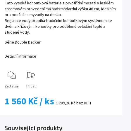
Tato vysoká kohoutková baterie z prvotřídní mosazi v lesklém
chromovém provedení má nadstandardní výšku 46 cm, ideálním
pro použití s umyvadly na desku.
Regulace vody probíhá tradičním kohoutkovým systémem se
dvěma křížovými kohoutky pro oddělené ovládání teplé a
studené vody.
Série
Double Decker
Detailní informace
Zeptat se
Hlídat
1 560 Kč
/ ks
1 289,26 Kč bez DPH
Související produkty