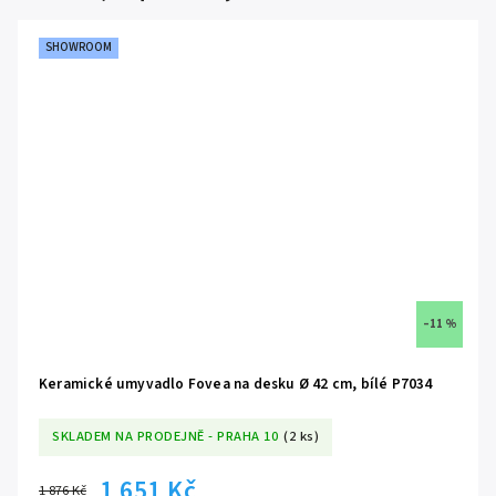
SHOWROOM
–11 %
Keramické umyvadlo Fovea na desku Ø 42 cm, bílé P7034
SKLADEM NA PRODEJNĚ - PRAHA 10
(2 ks)
1 651 Kč
1 876 Kč