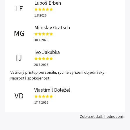
Luboš Erben
LE
1.8.2026
Miloslav Gratsch
MG
30.7.2026
Ivo Jakubka
IJ
28.7.2026
Vstřícný přístup personálu, rychlé vyřízení objednávky.
Naprostá spokojenost
Vlastimil Doležel
VD
17.7.2026
Zobrazit další hodnocení