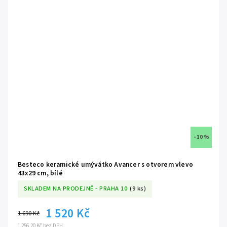
–10 %
Besteco keramické umývátko Avancer s otvorem vlevo
43x29 cm, bílé
SKLADEM NA PRODEJNĚ - PRAHA 10
(9 ks)
1 520 Kč
1 690 Kč
1 256,20 Kč bez DPH