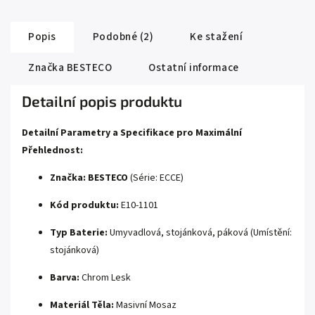
stálost
i při zachování tenčích hran malých rozměrů.
📐
Pravostranná orientace:
Inženýrsky přesné umístění montážní
plošky pro baterii
vpravo
poskytuje překvapivě velký prostor pro odložení
Popis
Podobné (2)
Ke stažení
mýdla a neomezuje centrální mycí objem nádoby.
Značka
BESTECO
Ostatní informace
🛡️
Bezpečnostní přepadový systém:
Model je konstrukčně vybaven
integrovaným přepadovým kanálkem
, který 100%
chrání před
nechtěným přetečením
a vytopením místnosti.
Detailní popis produktu
🛠️
Duální instalační profil:
Modul je primárně zkonstruován pro vysoce
Detailní Parametry a Specifikace pro Maximální
stabilní
zavěšení přímo na nosnou stěnu
(pomocí kotevních šroubů),
Přehlednost:
avšak jeho rovné dno umožňuje i snadné přisazení na úzkou nábytkovou
skříňku.
Značka:
BESTECO
(Série: ECCE)
Kód produktu:
E10-1101
Typ Baterie:
Umyvadlová, stojánková, páková (Umístění:
stojánková)
Barva:
Chrom Lesk
Materiál Těla:
Masivní Mosaz