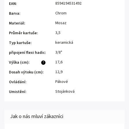
8594194531492
EAN
:
Chrom
Barva
:
Mosaz
Materiál
:
3,5
Průměr kartuše
:
keramická
Typ kartuše
:
3/8"
připojení flexi hadic
:
17,6
Výška (cm)
:
?
12,9
Dosah výtoku (cm)
:
Pákové
Ovládání
:
Stojánková
Umistění
: