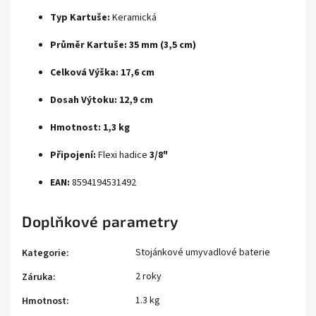
Typ Kartuše:
Keramická
Průměr Kartuše:
35 mm (3,5 cm)
Celková Výška:
17,6 cm
Dosah Výtoku:
12,9 cm
Hmotnost:
1,3 kg
Připojení:
Flexi hadice
3/8"
EAN:
8594194531492
Doplňkové parametry
Stojánkové umyvadlové baterie
Kategorie
:
2 roky
Záruka
:
1.3 kg
Hmotnost
: