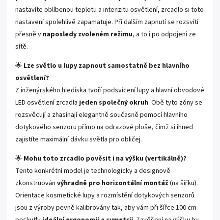
nastavíte oblíbenou teplotu a intenzitu osvětlení, zrcadlo si toto
nastavení spolehlivě zapamatuje. Při dalším zapnutí se rozsvítí
přesně v
naposledy zvoleném režimu
, a to i po odpojení ze
sítě.
🌟
Lze světlo u lupy zapnout samostatně bez hlavního
osvětlení?
Z inženýrského hlediska tvoří podsvícení lupy a hlavní obvodové
LED osvětlení zrcadla
jeden společný okruh
. Obě tyto zóny se
rozsvěcují a zhasínají elegantně současně pomocí hlavního
dotykového senzoru přímo na odrazové ploše, čímž si ihned
zajistíte maximální dávku světla pro obličej.
🌟
Mohu toto zrcadlo pověsit i na výšku (vertikálně)?
Tento konkrétní model je technologicky a designově
zkonstruován
výhradně pro horizontální montáž
(na šířku).
Orientace kosmetické lupy a rozmístění dotykových senzorů
jsou z výroby pevně kalibrovány tak, aby vám při šířce 100 cm
poskytly
ideální ergonomii a symetrii
. Zavěšení na výšku by