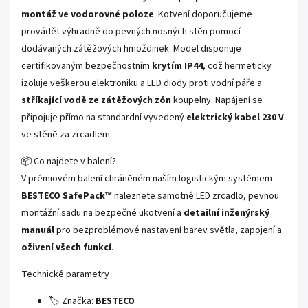
montáž ve vodorovné poloze
. Kotvení doporučujeme
provádět výhradně do pevných nosných stěn pomocí
dodávaných zátěžových hmoždinek. Model disponuje
certifikovaným bezpečnostním
krytím IP44
, což hermeticky
izoluje veškerou elektroniku a LED diody proti vodní páře a
stříkající vodě ze zátěžových zón
koupelny. Napájení se
připojuje přímo na standardní vyvedený
elektrický kabel 230 V
ve stěně za zrcadlem.
📦 Co najdete v balení?
V prémiovém balení chráněném naším logistickým systémem
BESTECO SafePack™
naleznete samotné LED zrcadlo, pevnou
montážní sadu na bezpečné ukotvení a
detailní inženýrský
manuál
pro bezproblémové nastavení barev světla, zapojení a
oživení všech funkcí
.
Technické parametry
🏷️ Značka:
BESTECO