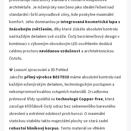
architektuře. Je inženýrsky navrženo jako ideální řešení nad
standardní i širší umyvadlové zóny, kde poskytne maximální
komfort. Jeho dominantou je
integrovaná kosmetická lupa s
3násobným zvětšením
, díky které získáte absolutní kontrolu
nad každým detailem své vizáže. Čistý bezrámečkový design v
kombinaci s výkonným obvodovým LED osvětlením dodává
celému prostoru
nevídanou vzdušnost
a architektonickou
čistotu.
💎 Luxusní zpracování a 3D Pohled
Jakožto
přímý výrobce BESTECO
máme absolutní kontrolu nad
každým inženýrským detailem, technologickým postupem a
nekompromisní kvalitou vstupních materiálů. Zrcadlovina
prémiové třídy spoléhá na
technologii Copper-free
, která
zaručuje křišťálově čistý odraz bez sebemenšího barevného
zkreslení a extrémní odolnost proti korozi. O maximální
statickou stabilitu takto majestátní plochy se stará zadní
robustní hliníkový korpus
. Tento materiál ve vlhkém