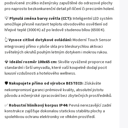
podsvícené zrcátko inženýrsky zapuštěné do odrazové plochy
pro naprosto bezkonkurenční detail při líčení či precizním holení.
💡
Plynulá změna barvy světla (CCT):
Inteligentní LED systém
umožňuje přesně nastavit teplotu obvodového osvětlení od
hřejivé teplé (3000 K) až po ledově studenou bílou (6500 K).
👆
Vysoce citlivé dotykové ovládání:
Moderní Touch Sensor
integrovaný přímo v ploše skla pro bleskurychlou aktivaci
světelných okruhů pouhým letmým dotykem i mokrou rukou.
💎
Ideální rozměr 100x65 cm:
Skvěle vyvážené proporce nad
standardní i širší umyvadla, které vaší koupelně dodají pocit
luxusní vzdušnosti a hotelového wellness.
🛡️
Nakupujete přímo od výrobce BESTECO:
Získáváte
nekompromisní garanci prémiové kvality, absolutní jistotu
původu a inženýrské zpracování bez zbytečných prostředníků.
✅
Robustní hliníkový korpus IP44:
Pevná nerezavějící zadní
konstrukce zajišťuje dokonalou statickou stabilitu plochy a
spolehlivou ochranu elektroniky ve vlhkém prostředí.