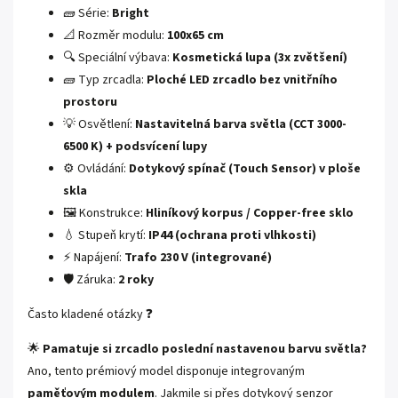
🧱 Série:
Bright
📐 Rozměr modulu:
100x65 cm
🔍 Speciální výbava:
Kosmetická lupa (3x zvětšení)
🧱 Typ zrcadla:
Ploché LED zrcadlo bez vnitřního
prostoru
💡 Osvětlení:
Nastavitelná barva světla (CCT 3000-
6500 K) + podsvícení lupy
⚙️ Ovládání:
Dotykový spínač (Touch Sensor) v ploše
skla
🖼️ Konstrukce:
Hliníkový korpus / Copper-free sklo
💧 Stupeň krytí:
IP44 (ochrana proti vlhkosti)
⚡ Napájení:
Trafo 230 V (integrované)
🛡️ Záruka:
2 roky
Často kladené otázky ❓
🌟
Pamatuje si zrcadlo poslední nastavenou barvu světla?
Ano, tento prémiový model disponuje integrovaným
paměťovým modulem
. Jakmile si přes dotykový senzor