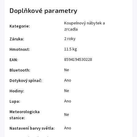
Doplňkové parametry
Koupelnový nábytek a
Kategorie
:
zrcadla
2 roky
Záruka
:
11.5 kg
Hmotnost
:
8594194530228
EAN
:
Ne
Bluetooth
:
Ano
Dotykový spínač
:
Ne
Hodiny
:
Ano
Lupa
:
Meteorologicka
Ne
stanice
:
Ano
Nastavení barvy světla
: