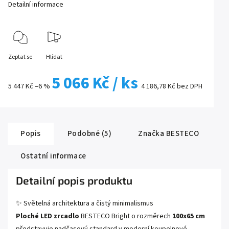
Detailní informace
Zeptat se
Hlídat
5 066 Kč
/ ks
5 447 Kč
–6 %
4 186,78 Kč bez DPH
Popis
Podobné (5)
Značka
BESTECO
Ostatní informace
Detailní popis produktu
✨ Světelná architektura a čistý minimalismus
Ploché LED zrcadlo
BESTECO Bright o rozměrech
100x65 cm
představuje nadčasový standard v moderní koupelnové