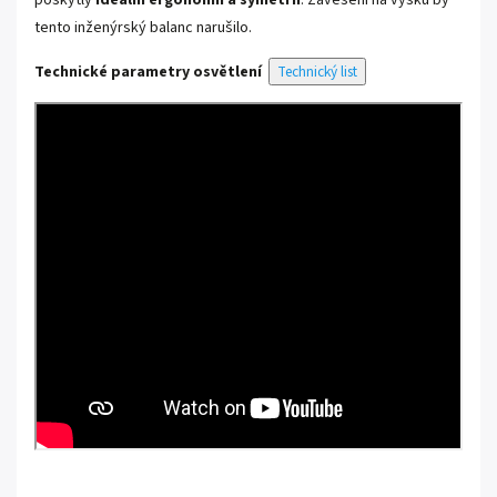
tento inženýrský balanc narušilo.
Technické parametry osvětlení
Technický list