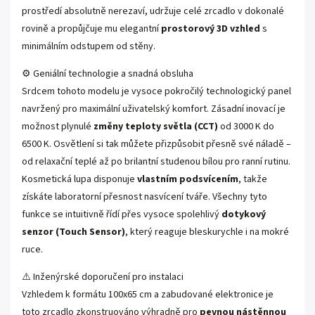
prostředí absolutně nerezaví, udržuje celé zrcadlo v dokonalé
rovině a propůjčuje mu elegantní
prostorový 3D vzhled
s
minimálním odstupem od stěny.
⚙️ Geniální technologie a snadná obsluha
Srdcem tohoto modelu je vysoce pokročilý technologický panel
navržený pro maximální uživatelský komfort. Zásadní inovací je
možnost plynulé
změny teploty světla (CCT)
od 3000 K do
6500 K. Osvětlení si tak můžete přizpůsobit přesně své náladě –
od relaxační teplé až po brilantní studenou bílou pro ranní rutinu.
Kosmetická lupa disponuje
vlastním podsvícením
, takže
získáte laboratorní přesnost nasvícení tváře. Všechny tyto
funkce se intuitivně řídí přes vysoce spolehlivý
dotykový
senzor (Touch Sensor)
, který reaguje bleskurychle i na mokré
ruce.
⚠️ Inženýrské doporučení pro instalaci
Vzhledem k formátu 100x65 cm a zabudované elektronice je
toto zrcadlo zkonstruováno výhradně pro
pevnou nástěnnou