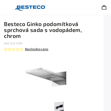
Besteco Ginko podomítková
sprchová sada s vodopádem,
chrom
Kód:
G11-3104
Neohodnoceno