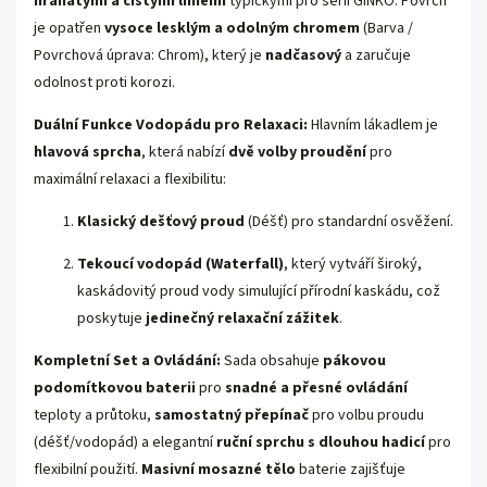
hranatými a čistými liniemi
typickými pro sérii GINKO. Povrch
je opatřen
vysoce lesklým a odolným chromem
(Barva /
Povrchová úprava: Chrom), který je
nadčasový
a zaručuje
odolnost proti korozi.
Duální Funkce Vodopádu pro Relaxaci:
Hlavním lákadlem je
hlavová sprcha
, která nabízí
dvě volby proudění
pro
maximální relaxaci a flexibilitu:
Klasický dešťový proud
(Déšť) pro standardní osvěžení.
Tekoucí vodopád (Waterfall)
, který vytváří široký,
kaskádovitý proud vody simulující přírodní kaskádu, což
poskytuje
jedinečný relaxační zážitek
.
Kompletní Set a Ovládání:
Sada obsahuje
pákovou
podomítkovou baterii
pro
snadné a přesné ovládání
teploty a průtoku,
samostatný přepínač
pro volbu proudu
(déšť/vodopád) a elegantní
ruční sprchu s dlouhou hadicí
pro
flexibilní použití.
Masivní mosazné tělo
baterie zajišťuje