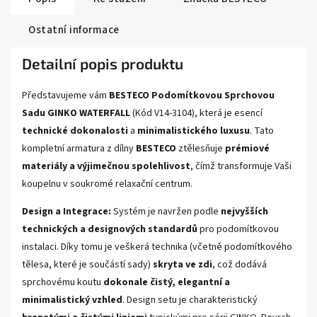
ložisková kola
, která jsou velmi spolehlivá, bezúdržbová a zaručují
tichý chod dveří.
Ostatní informace
🔄
Univerzální instalace:
Hliníkové profily v provedení
lesklý chrom
umožňují libovolnou
pravou i levou montáž
. Sami si určíte, kam se
Detailní popis produktu
budou dveře otevírat.
Představujeme vám
BESTECO Podomítkovou Sprchovou
Tento model představuje luxusní a moderní řešení pro všechny vyzděné
Sadu GINKO WATERFALL
(Kód V14-3104), která je esencí
niky. Otevřený horní posuvný systém působí velmi elegantně, zatímco
vynechání spodní hrany vám maximálně
usnadní úklid
a vytvoří
technické dokonalosti
a
minimalistického luxusu
. Tato
krásný, ničím nerušený prostor pro vaše sprchování.
kompletní armatura z dílny
BESTECO
ztělesňuje
prémiové
materiály a výjimečnou spolehlivost
, čímž transformuje Vaši
koupelnu v soukromé relaxační centrum.
Design a Integrace:
Systém je navržen podle
nejvyšších
technických a designových standardů
pro podomítkovou
instalaci. Díky tomu je veškerá technika (včetně podomítkového
tělesa, které je součástí sady)
skryta ve zdi
, což dodává
sprchovému koutu
dokonale čistý, elegantní a
minimalistický vzhled
. Design setu je charakteristický