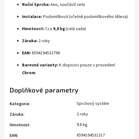
Ruční Sprcha:
Ano, součástí setu
Instalace:
Podomítková (včetně podomítkového tělesa)
Hmotnost:
Cca
9,8 kg
(celá sada)
Záruka:
2 roky
EAN:
8594194532796
Barevné varianty:
K dispozici pouze v provedení
Chrom
.
Doplňkové parametry
Sprchový systém
Kategorie
:
2 roky
Záruka
:
9.8 kg
Hmotnost
:
8594194531317
EAN
: