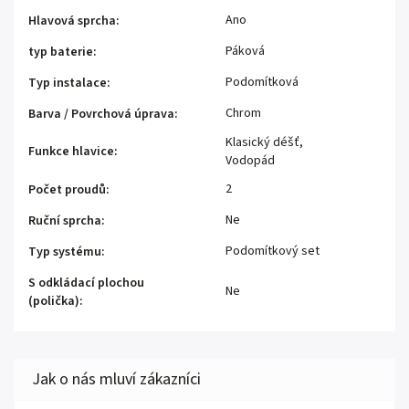
Ano
Hlavová sprcha
:
Páková
typ baterie
:
Podomítková
Typ instalace
:
Chrom
Barva / Povrchová úprava
:
Klasický déšť
,
Funkce hlavice
:
Vodopád
2
Počet proudů
:
Ne
Ruční sprcha
:
Podomítkový set
Typ systému
:
S odkládací plochou
Ne
(polička)
: