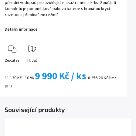
přírodní vodopád pro uvolňující masáž ramen a krku. Součástí
kompletu je podomítková páková baterie s hranatou krycí
rozetou a přepínačem režimů.
Detailní informace
Zeptat se
Hlídat
9 990 Kč
/ ks
11 130 Kč
–10 %
8 256,20 Kč bez
DPH
Související produkty