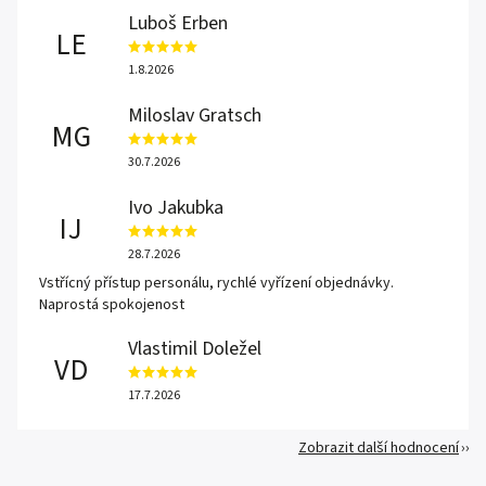
Luboš Erben
LE
1.8.2026
Miloslav Gratsch
MG
30.7.2026
Ivo Jakubka
IJ
28.7.2026
Vstřícný přístup personálu, rychlé vyřízení objednávky.
Naprostá spokojenost
Vlastimil Doležel
VD
17.7.2026
Zobrazit další hodnocení