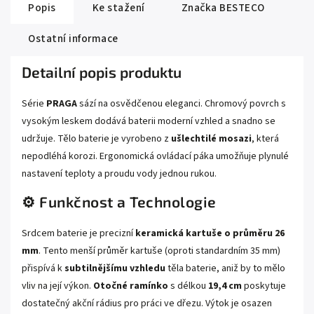
Popis
Ke stažení
Značka
BESTECO
Ostatní informace
Detailní popis produktu
Série
PRAGA
sází na osvědčenou eleganci. Chromový povrch s
vysokým leskem dodává baterii moderní vzhled a snadno se
udržuje. Tělo baterie je vyrobeno z
ušlechtilé mosazi
, která
nepodléhá korozi. Ergonomická ovládací páka umožňuje plynulé
nastavení teploty a proudu vody jednou rukou.
⚙️ Funkčnost a Technologie
Srdcem baterie je precizní
keramická kartuše o průměru 26
mm
. Tento menší průměr kartuše (oproti standardním 35 mm)
přispívá k
subtilnějšímu vzhledu
těla baterie, aniž by to mělo
vliv na její výkon.
Otočné ramínko
s délkou
19,4 cm
poskytuje
dostatečný akční rádius pro práci ve dřezu. Výtok je osazen