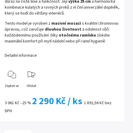
důraz na čisté linie a funkčnost. Její
výška 25 cm
a harmonická
kombinace kulatých a rovných prvků z ní činí univerzální doplněk,
který se hodí do většiny interiérů.
Tento model je vyroben z
masivní mosazi
s kvalitní chromovou
úpravou, což zaručuje
dlouhou životnost
a odolnost vůči
každodennímu používání. Díky
otočnému ramínku
získáte
maximální komfort při mytí nádobí nebo při ranní hygieně.
Detailní informace
Zeptat se
Hlídat
2 290 Kč
/ ks
3 061 Kč
–25 %
1 892,56 Kč bez
DPH