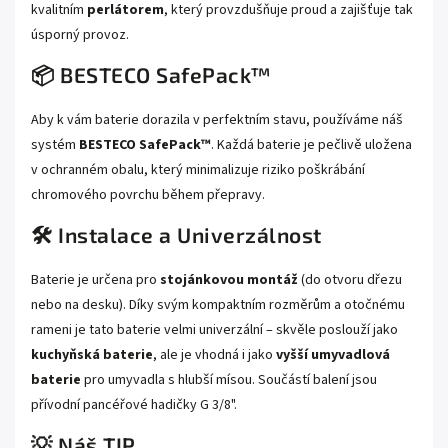
kvalitním
perlátorem
, který provzdušňuje proud a zajišťuje tak
úsporný provoz.
📦 BESTECO SafePack™
Aby k vám baterie dorazila v perfektním stavu, používáme náš
systém
BESTECO SafePack™
. Každá baterie je pečlivě uložena
v ochranném obalu, který minimalizuje riziko poškrábání
chromového povrchu během přepravy.
🛠️ Instalace a Univerzálnost
Baterie je určena pro
stojánkovou montáž
(do otvoru dřezu
nebo na desku). Díky svým kompaktním rozměrům a otočnému
rameni je tato baterie velmi univerzální – skvěle poslouží jako
kuchyňská baterie
, ale je vhodná i jako
vyšší umyvadlová
baterie
pro umyvadla s hlubší mísou. Součástí balení jsou
přívodní pancéřové hadičky G 3/8".
💡 Náš TIP