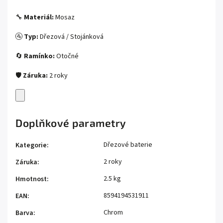
🔧
Materiál:
Mosaz
🚰
Typ:
Dřezová / Stojánková
🔄
Ramínko:
Otočné
🛡️
Záruka:
2 roky
Doplňkové parametry
Dřezové baterie
Kategorie
:
2 roky
Záruka
:
2.5 kg
Hmotnost
:
8594194531911
EAN
:
Chrom
Barva
: