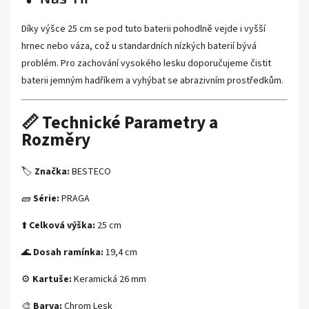
Díky výšce 25 cm se pod tuto baterii pohodlně vejde i vyšší
hrnec nebo váza, což u standardních nízkých baterií bývá
problém. Pro zachování vysokého lesku doporučujeme čistit
baterii jemným hadříkem a vyhýbat se abrazivním prostředkům.
📏 Technické Parametry a
Rozměry
🏷️
Značka:
BESTECO
🧱
Série:
PRAGA
⬆️
Celková výška:
25 cm
🌊
Dosah ramínka:
19,4 cm
⚙️
Kartuše:
Keramická 26 mm
🎨
Barva:
Chrom Lesk