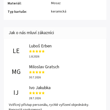
Mosaz
Materiál
:
keramická
Typ kartuše
:
Luboš Erben
LE
1.8.2026
Miloslav Gratsch
MG
30.7.2026
Ivo Jakubka
IJ
28.7.2026
Vstřícný přístup personálu, rychlé vyřízení objednávky.
Naprostá spokojenost