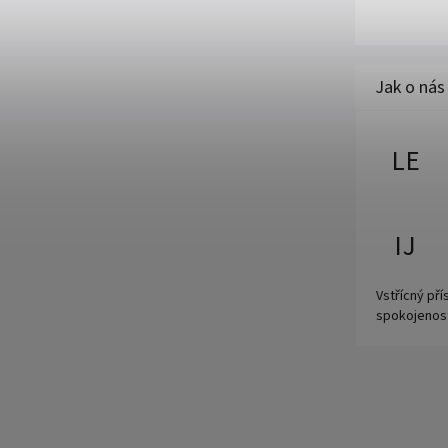
LE
IJ
Vstřícný př
spokojenos