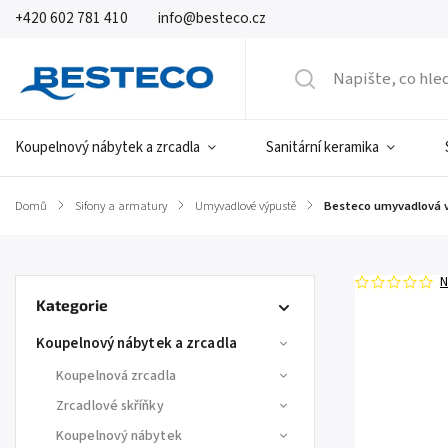
+420 602 781 410
info@besteco.cz
Koupelnový nábytek a zrcadla
Sanitární keramika
Domů
/
Sifony a armatury
/
Umyvadlové výpustě
/
Besteco umyvadlová v
N
Kategorie
Koupelnový nábytek a zrcadla
Koupelnová zrcadla
Zrcadlové skříňky
Koupelnový nábytek