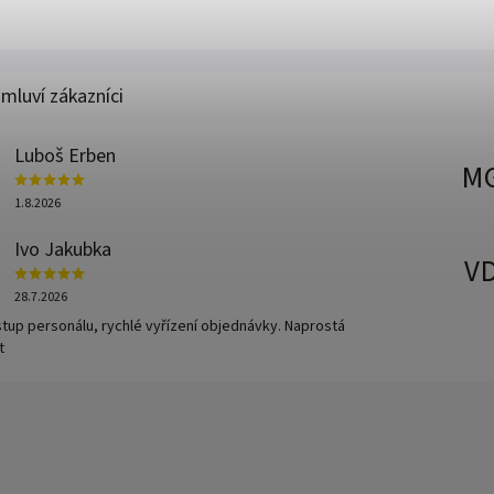
Luboš Erben
M
1.8.2026
Ivo Jakubka
V
28.7.2026
ístup personálu, rychlé vyřízení objednávky. Naprostá
t