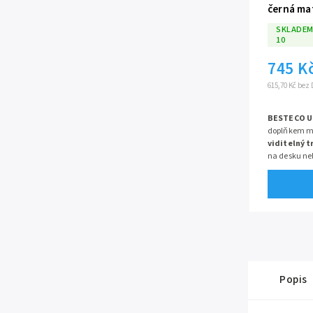
černá ma
SKLADEM
10
745 K
615,70 Kč bez
BESTECO U
doplňkem mo
viditelný t
na desku neb
vyroben z m
matnou
pov
funkčnost a
který perfek
Má standardn
průměru 32
Popis