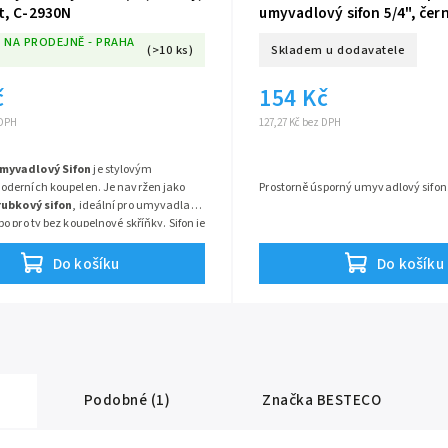
t, C-2930N
umyvadlový sifon 5/4", če
 NA PRODEJNĚ - PRAHA
(>10 ks)
Skladem u dodavatele
č
154 Kč
 DPH
127,27 Kč bez DPH
myvadlový Sifon
je stylovým
derních koupelen. Je navržen jako
Prostorně úsporný umyvadlový sifon
rubkový sifon
, ideální pro umyvadla
o pro ty bez koupelnové skříňky. Sifon je
asivní
mosazi
a pokryt odolnou
černou
rchovou úpravou. Zajišťuje dokonalou
Do košíku
Do košíku
 zároveň se stává designovým prvkem,
tně ladí s černými bateriemi a doplňky.
í připojení 5/4" a odtok do potrubí
 mm.
Podobné (1)
Značka
BESTECO