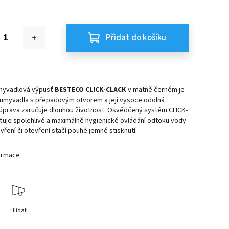
Přidat do košíku
myvadlová výpusť
BESTECO CLICK-CLACK
v matně černém je
 umyvadla s přepadovým otvorem a její vysoce odolná
úprava zaručuje dlouhou životnost. Osvědčený systém CLICK-
ťuje spolehlivé a maximálně hygienické ovládání odtoku vody
avření či otevření stačí pouhé jemné stisknutí.
formace
Hlídat