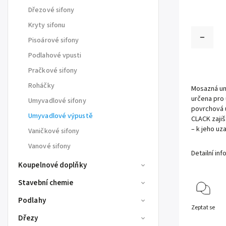
Dřezové sifony
Kryty sifonu
Pisoárové sifony
Podlahové vpusti
Pračkové sifony
Roháčky
Mosazná u
určena pro
Umyvadlové sifony
povrchová 
Umyvadlové výpustě
CLACK zajiš
– k jeho uz
Vaničkové sifony
Vanové sifony
Detailní in
Koupelnové doplňky
Stavební chemie
Podlahy
Zeptat se
Dřezy