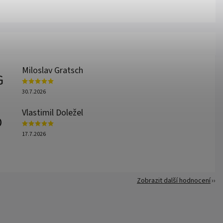
Miloslav Gratsch
G
30.7.2026
Vlastimil Doležel
D
17.7.2026
Zobrazit další hodnocení