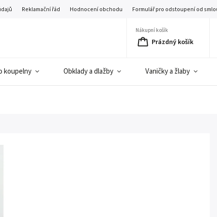
údajů
Reklamační řád
Hodnocení obchodu
Formulář pro odstoupení od smlo
Nákupní košík
Prázdný košík
o koupelny
Obklady a dlažby
Vaničky a žlaby