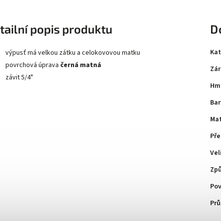
tailní popis produktu
D
Kat
výpusť má velkou zátku a celokovovou matku
povrchová úprava
černá matná
Zár
závit 5/4"
Hm
Bar
Mat
Př
Vel
Způ
Pov
Prů