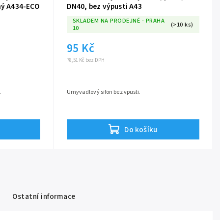
rný A434-ECO
DN40, bez výpusti A43
SKLADEM NA PRODEJNĚ - PRAHA
(>10 ks)
10
95 Kč
78,51 Kč bez DPH
.
Umyvadlový sifon bez vpusti.
Do košíku
Ostatní informace