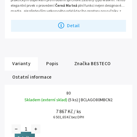
praktickým doplňkem pro moderní sprchové zástěny typu Walk-In. Tento
elegantní prvek v provedení
Černá Matná
plní funkci nejen designového
madla, ale především velkorysého odkládacího prostoru pro ručníky z
vnější i vnitřní strany. Díky své
konstrukční variabilitě
lze držák při
montáži snadno zkrátit na přesný rozměr vaší zástěny, což zaručuje
Detail
dokonalý vzhled a funkčnost.
Varianty
Popis
Značka
BESTECO
Ostatní informace
80
Skladem (externí sklad)
(5 ks)
| BCLAGO80MBCN2
7 867 Kč
/ ks
6 501,65 Kč bez DPH