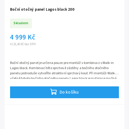
Boční otočný panel Lagos black 200
Skladem
4 999 Kč
4 131,40 Kč bez DPH
Boční otočný panel je určena pouze pro montáž v kombinaci s Walk-in
Lagos black. Kombinací této sprchové zástěny a bočního otočného
panelu jednoduše vytvoříte atraktivní sprchový kout. Při montáži Walk-in
včetně tohoto bočního otočného panelu Lagos black je instalace možná
pouze přímo na podlahu, nelze nainstalovat na vaničku z důvodu
většího montážního rozměru. Boční otočný panel ne lze instalovat jako
Do košíku
samostatnou stěnu.