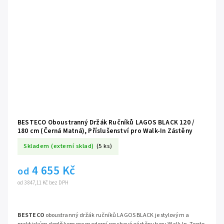
BESTECO Oboustranný Držák Ručníků LAGOS BLACK 120 /
180 cm (Černá Matná), Příslušenství pro Walk-In Zástěny
Skladem (externí sklad)
(5 ks)
4 655 Kč
od
od 3 847,11 Kč bez DPH
BESTECO
oboustranný držák ručníků LAGOS BLACK je stylovým a