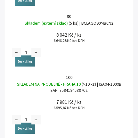
Do košíku
90
Skladem (externí sklad)
(5 ks)
| BCLAGO90MBCN2
8 042 Kč
/ ks
6 646,28 Kč bez DPH
Do košíku
100
SKLADEM NA PRODEJNĚ - PRAHA 10
(>10 ks)
| ISA04-1000B
EAN:
8594194539702
7 981 Kč
/ ks
6 595,87 Kč bez DPH
Do košíku