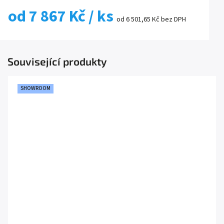
od
7 867 Kč
/ ks
od
6 501,65 Kč
bez DPH
Související produkty
SHOWROOM