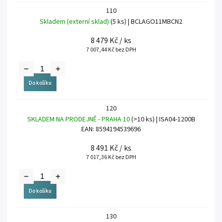
110
Skladem (externí sklad)
(5 ks)
| BCLAGO11MBCN2
8 479 Kč
/ ks
7 007,44 Kč bez DPH
Do košíku
120
SKLADEM NA PRODEJNĚ - PRAHA 10
(>10 ks)
| ISA04-1200B
EAN:
8594194539696
8 491 Kč
/ ks
7 017,36 Kč bez DPH
Do košíku
130