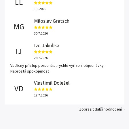
LE
1.8.2026
Miloslav Gratsch
MG
30.7.2026
Ivo Jakubka
IJ
28.7.2026
Vstřícný přístup personálu, rychlé vyřízení objednávky.
Naprostá spokojenost
Vlastimil Doležel
VD
17.7.2026
Zobrazit další hodnocení