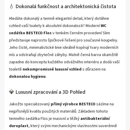
malých objemů vody (3 litry).
💧 Dokonalá funkčnost a architektonická čistota
✅ Garance přímého výrobce: Nákupem prémiové keramiky BESTECO
získáváte prvotřídní kvalitu materiálu a jistotu rychlé dostupnosti všech
Hledáte dokonalý a temně elegantní detail, který dotáhne
originálních náhradních dílů.
vzhled vaší toalety k absolutní dokonalosti? Moderní
WC
sedátko BESTECO Flos
v tenkém černém provedení Slim
představuje naprosto špičkové řešení pro současné koupelny.
Jeho čisté, minimalistické linie ideálně kopírují tvary moderních
mís a odstraňují zbytečné záhyby. Matně černá barva okamžitě
zapadne do konceptu každého odvážného interiéru a dodá vaší
toaletě
nekompromisně luxusní vzhled
s důrazem na
dokonalou hygienu
.
💎 Luxusní zpracování a 3D Pohled
Jakožto specializovaný
přímý výrobce BESTECO
sázíme na
nejpřísnější kvalitu použitých materiálů. Základem tohoto
temného sedátka Flos je masivní a těžký
antibakteriální
duroplast
, který svými mechanickými vlastnostmi suverénně