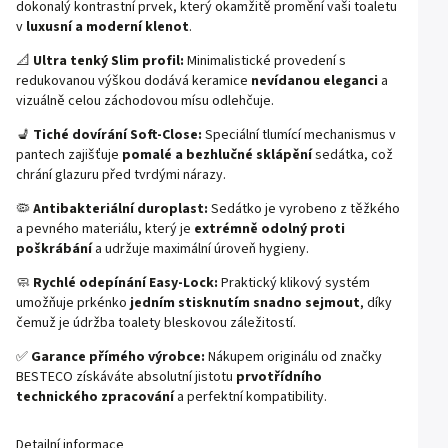
dokonalý kontrastní prvek, který okamžitě promění vaši toaletu
v
luxusní a moderní klenot
.
📐
Ultra tenký Slim profil:
Minimalistické provedení s
redukovanou výškou dodává keramice
nevídanou eleganci
a
vizuálně celou záchodovou mísu odlehčuje.
💺
Tiché dovírání Soft-Close:
Speciální tlumící mechanismus v
pantech zajišťuje
pomalé a bezhlučné sklápění
sedátka, což
chrání glazuru před tvrdými nárazy.
🦠
Antibakteriální duroplast:
Sedátko je vyrobeno z těžkého
a pevného materiálu, který je
extrémně odolný proti
poškrábání
a udržuje maximální úroveň hygieny.
🧼
Rychlé odepínání Easy-Lock:
Praktický klikový systém
umožňuje prkénko
jedním stisknutím snadno sejmout
, díky
čemuž je údržba toalety bleskovou záležitostí.
✅
Garance přímého výrobce:
Nákupem originálu od značky
BESTECO získáváte absolutní jistotu
prvotřídního
technického zpracování
a perfektní kompatibility.
Detailní informace