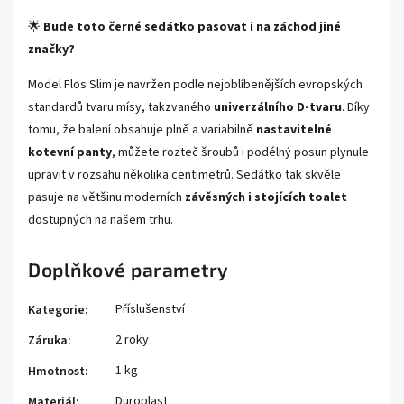
🌟
Bude toto černé sedátko pasovat i na záchod jiné
značky?
Model Flos Slim je navržen podle nejoblíbenějších evropských
standardů tvaru mísy, takzvaného
univerzálního D-tvaru
. Díky
tomu, že balení obsahuje plně a variabilně
nastavitelné
kotevní panty
, můžete rozteč šroubů i podélný posun plynule
upravit v rozsahu několika centimetrů. Sedátko tak skvěle
pasuje na většinu moderních
závěsných i stojících toalet
dostupných na našem trhu.
Doplňkové parametry
Příslušenství
Kategorie
:
2 roky
Záruka
:
1 kg
Hmotnost
:
Duroplast
Materiál
: