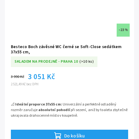
–23 %
Besteco Boch závěsné WC černé se Soft-Close sedátkem
37x55 cm,
SKLADEM NA PRODEJNĚ - PRAHA 10
(>10 ks)
3 051 Kč
3 990 Kč
2 521,49 Kč bez DPH
📐
Ideální proporce 37x55 cm:
Univerzální a perfektně odladěný
rozměr zaručuje
absolutní pohodlí
při sezení, aniž by toaleta zbytečně
ukrajovala drahocenné místo v koupelně.
🖤
Černá sanitární keramika:
Odvážný a mimořádně populární
temný odstín dodává celému prostoru hluboký
luxusní nádech
a
Do košíku