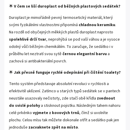
🌟
V čem se liší duroplast od běžných plastových sedátek?
Duroplast je mimořádně pevný termosetický materiál, který
svými fyzikálními vlastnostmi připomíná
chladnou keramiku
.
Na rozdíl od obyčejných měkkých plastů duroplast naprosto
spolehlivě drží tvar
, neprohýbá se pod vaší váhou a je vysoce
odolný vůči běžným chemikáliím. To zaručuje, že sedátko i v
průběhu let neztratí svou sytě
černou elegantní barvu
a
zachová si antibakteriální povrch.
🌟
Jak přesně funguje rychlé odepínání při čištění toalety?
Tento systém představuje absolutní revoluci v rychlosti a
efektivitě uklízení. Zatímco u starých typů sedátek se v pantech
neustále usazovaly nečistoty, zde stačí obě křídla
zvednout
do svislé polohy
a stisknout pojistku. Následným tahem nahoru
celé prkénko
vyjmete z kovových trnů
, čímž si uvolníte
plochu. Celou mísu tak můžete dokonale otřít a sedátko pak jen
jednoduše
zacvaknete zpět na místo
.