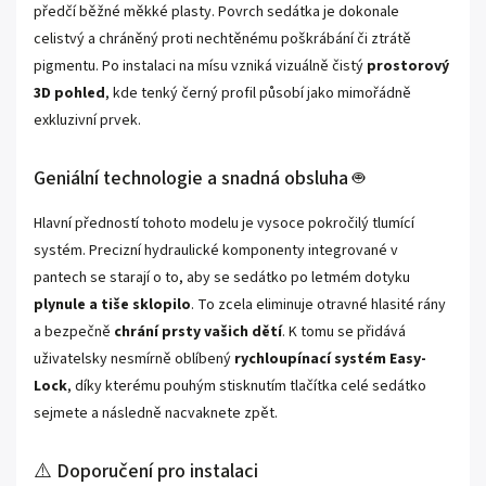
předčí běžné měkké plasty. Povrch sedátka je dokonale
celistvý a chráněný proti nechtěnému poškrábání či ztrátě
pigmentu. Po instalaci na mísu vzniká vizuálně čistý
prostorový
3D pohled
, kde tenký černý profil působí jako mimořádně
exkluzivní prvek.
Geniální technologie a snadná obsluha 🤖
Hlavní předností tohoto modelu je vysoce pokročilý tlumící
systém. Precizní hydraulické komponenty integrované v
pantech se starají o to, aby se sedátko po letmém dotyku
plynule a tiše sklopilo
. To zcela eliminuje otravné hlasité rány
a bezpečně
chrání prsty vašich dětí
. K tomu se přidává
uživatelsky nesmírně oblíbený
rychloupínací systém Easy-
Lock
, díky kterému pouhým stisknutím tlačítka celé sedátko
sejmete a následně nacvaknete zpět.
⚠️ Doporučení pro instalaci