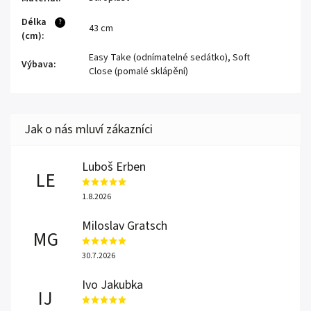
Délka
?
43 cm
(cm)
:
Easy Take (odnímatelné sedátko)
,
Soft
Výbava
:
Close (pomalé sklápění)
Luboš Erben
LE
1.8.2026
Miloslav Gratsch
MG
30.7.2026
Ivo Jakubka
IJ