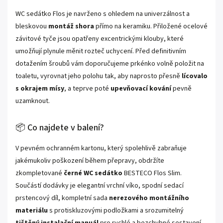
WC sedátko Flos je navrženo s ohledem na univerzálnost a
bleskovou
montáž shora
přímo na keramiku. Přiložené ocelové
závitové tyče jsou opatřeny excentrickými klouby, které
umožňují plynule měnit rozteč uchycení. Před definitivním
dotažením šroubů vám doporučujeme prkénko volně položit na
toaletu, vyrovnat jeho polohu tak, aby naprosto přesně
lícovalo
s okrajem mísy
, a teprve poté
upevňovací kování
pevně
uzamknout.
📦 Co najdete v balení?
V pevném ochranném kartonu, který spolehlivě zabraňuje
jakémukoliv poškození během přepravy, obdržíte
zkompletované
černé WC sedátko
BESTECO Flos Slim.
Součástí dodávky je elegantní vrchní víko, spodní sedací
prstencový díl, kompletní sada
nerezového montážního
materiálu
s protiskluzovými podložkami a srozumitelný
tištěný instalační manuál
pro rychlé a bezchybné sestavení.