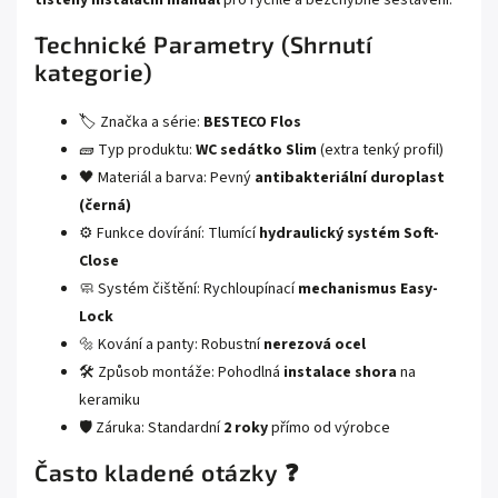
Technické Parametry (Shrnutí
kategorie)
🏷️ Značka a série:
BESTECO Flos
🧱 Typ produktu:
WC sedátko Slim
(extra tenký profil)
🖤 Materiál a barva: Pevný
antibakteriální duroplast
(černá)
⚙️ Funkce dovírání: Tlumící
hydraulický systém Soft-
Close
🧼 Systém čištění: Rychloupínací
mechanismus Easy-
Lock
🔩 Kování a panty: Robustní
nerezová ocel
🛠️ Způsob montáže: Pohodlná
instalace shora
na
keramiku
🛡️ Záruka: Standardní
2 roky
přímo od výrobce
Často kladené otázky ❓