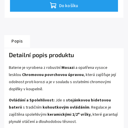
použití táhla.
Do košíku
Popis
Detailní popis produktu
Baterie je vyrobena z robustní
Mosazi
a opatřena vysoce
lesklou
Chromovou povrchovou úpravou
, která zajišťuje její
odolnost proti korozi a je v souladu s ostatními chromovými
doplňky v koupelně.
Ovládání a Spolehlivost:
Jde o
stojánkovou bidetovou
baterii
s tradičním
kohoutkovým ovládáním
. Regulace je
zajištěna spolehlivými
keramickými 1/2" vršky
, které garantují
plynulé otáčení a dlouhodobou těsnost.