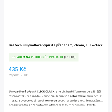
Besteco umyvadlová výpusť s přepadem, chrom, click-clack
SKLADEM NA PRODEJNĚ - PRAHA 10
(>10 ks)
435 Kč
359,50 Kč bez DPH
Umyvadlová výpusť CLICK-CLACK
je nejoblíbenější a nejuniverzálnější
řešení odtoku pro každou koupelnu. Jedná se o
celokovové
provedení z
mosazi s vysoce odolnou
chromovou
povrchovou úpravou. Je navržena
pro umyvadla s přepadovým otvorem
. Díky mechanismu
CLICK-
CLACK
je ovládání odtoku rychlé, jednoduché a elegantní, bez nutnosti