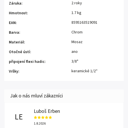
2 roky
Záruka
:
1.7 kg
Hmotnost
:
8595163519091
EAN
:
Chrom
Barva
:
Mosaz
Materiál
:
ano
Otočné ústí
:
3/8"
připojení flexi hadic
:
keramické 1/2''
Vršky
:
Luboš Erben
LE
1.8.2026