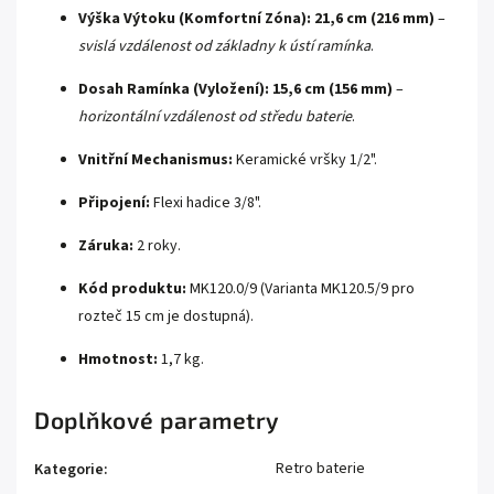
Výška Výtoku (Komfortní Zóna):
21,6 cm (216 mm)
–
svislá vzdálenost od základny k ústí ramínka
.
Dosah Ramínka (Vyložení):
15,6 cm (156 mm)
–
horizontální vzdálenost od středu baterie
.
Vnitřní Mechanismus:
Keramické vršky 1/2".
Připojení:
Flexi hadice 3/8".
Záruka:
2 roky.
Kód produktu:
MK120.0/9 (Varianta MK120.5/9 pro
rozteč 15 cm je dostupná).
Hmotnost:
1,7 kg.
Doplňkové parametry
Retro baterie
Kategorie
: