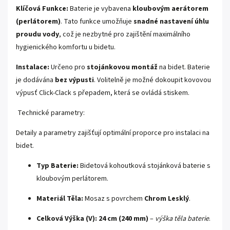
Klíčová Funkce:
Baterie je vybavena
kloubovým aerátorem
(perlátorem)
. Tato funkce umožňuje
snadné nastavení úhlu
proudu vody
, což je nezbytné pro zajištění maximálního
hygienického komfortu u bidetu.
Instalace:
Určeno pro
stojánkovou montáž
na bidet. Baterie
je dodávána
bez výpusti
. Volitelně je možné dokoupit kovovou
výpusť Click-Clack s přepadem, která se ovládá stiskem.
Technické parametry:
Detaily a parametry zajišťují optimální proporce pro instalaci na
bidet.
Typ Baterie:
Bidetová kohoutková stojánková baterie s
kloubovým perlátorem.
Materiál Těla:
Mosaz s povrchem
Chrom Lesklý
.
Celková Výška (V):
24 cm (240 mm)
–
výška těla baterie
.