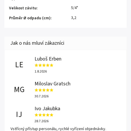
5/4"
Velikost závitu
:
3,2
Průměr Ø odpadu (cm)
:
Luboš Erben
LE
1.8.2026
Miloslav Gratsch
MG
30.7.2026
Ivo Jakubka
IJ
28.7.2026
Vstřícný přístup personálu, rychlé vyřízení objednávky.