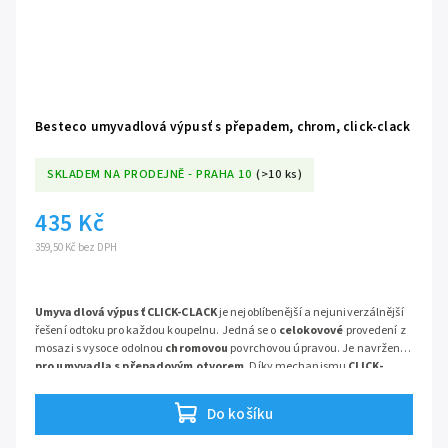
Besteco umyvadlová výpusť s přepadem, chrom, click-clack
SKLADEM NA PRODEJNĚ - PRAHA 10
(>10 ks)
435 Kč
359,50 Kč bez DPH
Umyvadlová výpusť CLICK-CLACK
je nejoblíbenější a nejuniverzálnější
řešení odtoku pro každou koupelnu. Jedná se o
celokovové
provedení z
mosazi s vysoce odolnou
chromovou
povrchovou úpravou. Je navržena
pro umyvadla s přepadovým otvorem
. Díky mechanismu
CLICK-
CLACK
je ovládání odtoku rychlé, jednoduché a elegantní, bez nutnosti
použití táhla.
Do košíku