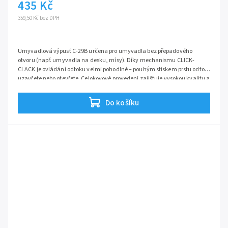
435 Kč
359,50 Kč bez DPH
Umyvadlová výpusť C-29B určena pro umyvadla bez přepadového
otvoru (např. umyvadla na desku, mísy). Díky mechanismu CLICK-
CLACK je ovládání odtoku velmi pohodlné – pouhým stiskem prstu odtok
uzavřete nebo otevřete. Celokovové provedení zajišťuje vysokou kvalitu a
dlouhou životnost.
Do košíku