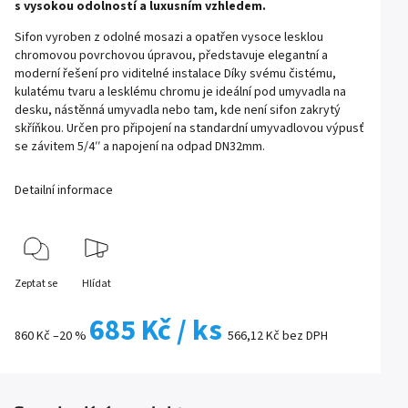
s vysokou odolností a luxusním vzhledem.
Sifon vyroben z odolné mosazi a opatřen vysoce lesklou
chromovou povrchovou úpravou, představuje elegantní a
moderní řešení pro viditelné instalace Díky svému čistému,
kulatému tvaru a lesklému chromu je ideální pod umyvadla na
desku, nástěnná umyvadla nebo tam, kde není sifon zakrytý
skříňkou. Určen pro připojení na standardní umyvadlovou výpusť
se závitem 5/4′′ a napojení na odpad DN32mm.
Detailní informace
Zeptat se
Hlídat
685 Kč
/ ks
860 Kč
–20 %
566,12 Kč bez DPH