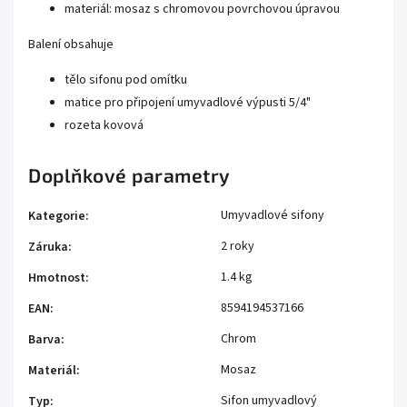
materiál: mosaz s chromovou povrchovou úpravou
Balení obsahuje
tělo sifonu pod omítku
matice pro připojení umyvadlové výpusti 5/4"
rozeta kovová
Doplňkové parametry
Umyvadlové sifony
Kategorie
:
2 roky
Záruka
:
1.4 kg
Hmotnost
:
8594194537166
EAN
:
Chrom
Barva
:
Mosaz
Materiál
:
Sifon umyvadlový
Typ
: