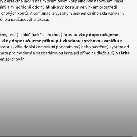
by perfektně ladil s naším prémiovým koupelnovým nábytkem. Naše
telný a mimořádně odolný
hliníkový korpus
ve vlhkém prostředí
rchových koutů. V kombinaci s vysokým leskem čirého skla vzniká i v
ného a nadčasového luxusu.
ný, těsný a plně funkční sprchový prostor
vždy doporučujeme
,
vždy doporučujeme přikoupit vhodnou sprchovou vaničku
v
ostor skvěle doplní kompaktní podomítkový nebo nástěnný systém od
ete pro moderní a bezbariérovou instalaci přímo na dlažbu. 🛒
Stěrka
ém sprchování.