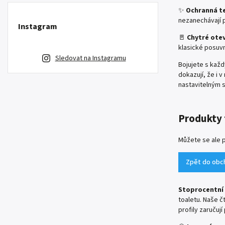
✨
Ochranná te
nezanechávají 
Instagram
🚪
Chytré ote
klasické posuvn
Sledovat na Instagramu
Bojujete s každ
dokazují, že i 
nastavitelným s
Produkty 
Můžete se ale p
Zpět do obc
Stoprocentní 
toaletu. Naše č
profily zaručuj