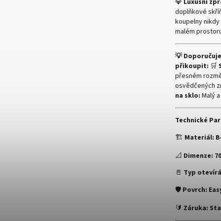
💎
Luxusní zpr
doplňkové skří
koupelny nikdy 
malém prostoru
💡 Doporučuj
přikoupit:
🛒
přesném rozměr
osvědčených 
na sklo:
Malý a
Technické Pa
🏗️
Materiál:
B
📐
Dimenze:
7
🚪
Typ otevírá
🛡️
Povrch:
Eas
🔰
Záruka:
Sta