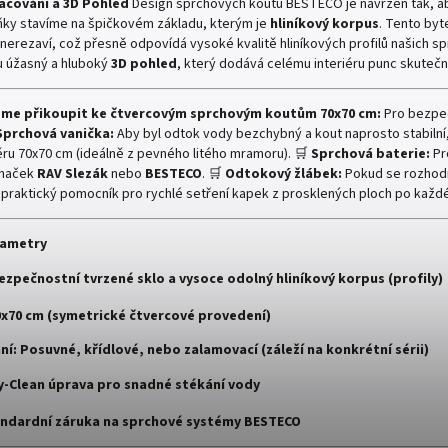
acování a 3D Pohled
Design sprchových koutů BESTECO je navržen tak, a
ňky stavíme na špičkovém základu, kterým je
hliníkový korpus
. Tento by
nerezaví, což přesně odpovídá vysoké kvalitě hliníkových profilů našich sp
 úžasný a hluboký
3D pohled
, který dodává celému interiéru punc skuteč
eme přikoupit ke čtvercovým sprchovým koutům 70x70 cm:
Pro bezpeč
Sprchová vanička:
Aby byl odtok vody bezchybný a kout naprosto stabilní
u 70x70 cm (ideálně z pevného litého mramoru). 🛒
Sprchová baterie:
Pr
značek
RAV Slezák
nebo
BESTECO
. 🛒
Odtokový žlábek:
Pokud se rozhodn
 praktický pomocník pro rychlé setření kapek z prosklených ploch po každ
rametry
ezpečnostní tvrzené sklo a vysoce odolný hliníkový korpus (profily)
0x70 cm (symetrické čtvercové provedení)
ní:
Posuvné, křídlové, nebo zalamovací (záleží na konkrétní sérii)
y-Clean úprava pro snadné stékání vody
ndardní záruka na sprchové systémy BESTECO