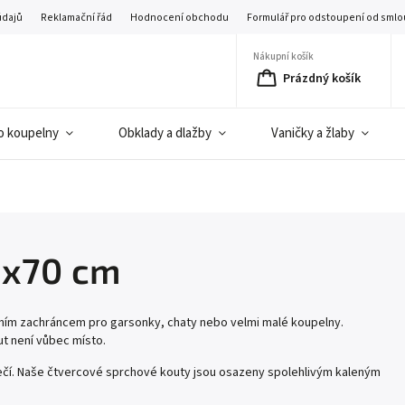
údajů
Reklamační řád
Hodnocení obchodu
Formulář pro odstoupení od smlo
Nákupní košík
Prázdný košík
o koupelny
Obklady a dlažby
Vaničky a žlaby
0x70 cm
ním zachráncem pro garsonky, chaty nebo velmi malé koupelny.
t není vůbec místo.
čí. Naše čtvercové sprchové kouty jsou osazeny spolehlivým kaleným