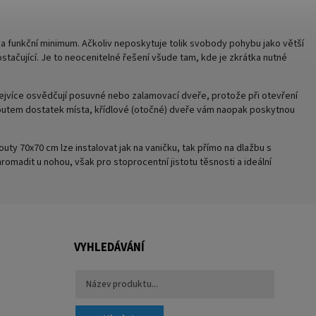
 funkční minimum. Ačkoliv neposkytuje tolik svobody pohybu jako větší
tačující. Je to neocenitelné řešení všude tam, kde je zkrátka nutné
ejvíce osvědčují posuvné nebo zalamovací dveře, protože při otevření
outem dostatek místa, křídlové (otočné) dveře vám naopak poskytnou
ty 70x70 cm lze instalovat jak na vaničku, tak přímo na dlažbu s
adit u nohou, však pro stoprocentní jistotu těsnosti a ideální
VYHLEDÁVÁNÍ