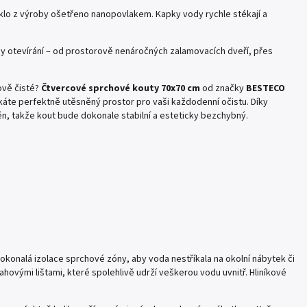
sklo z výroby ošetřeno nanopovlakem. Kapky vody rychle stékají a
y otevírání – od prostorově nenáročných zalamovacích dveří, přes
ově čisté?
Čtvercové sprchové kouty 70x70 cm
od značky
BESTECO
skáte perfektně utěsněný prostor pro vaši každodenní očistu. Díky
n, takže kout bude dokonale stabilní a esteticky bezchybný.
dokonalá izolace sprchové zóny, aby voda nestříkala na okolní nábytek či
ovými lištami, které spolehlivě udrží veškerou vodu uvnitř. Hliníkové