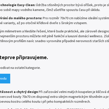
chnologie Easy-Clean:
Údržba stísněných prostor bývá oříšek, proto je 
po sobě mapy vodního kamene, čímž ušetříte spoustu času při úklidu.
vírání do malého prostoru:
Pro rozměr 70x70 cm nabízíme ideální systém
é varianty, až po otočné křídlové dveře s širokým vstupem.
ým milimetrem a hledáte řešení, které bude praktické, ale zároveň design
v nejmenším prostoru můžete mít plně funkční a luxusní domácí wellness. Zí
těnovým profilům navíc snadno vyrovnáte případné nerovnosti starších stě
teprve připravujeme.
odívat na ostatní kategorie.
hodu
těsnost a chytrý design
Při zařizování velmi malých koupelen je klíčová 
tvercové kouty 70x70 cm disponují extra silným magnetickým těsněním a prah
í pevnou kostru celého koutu i při jeho kompaktních rozměrech.