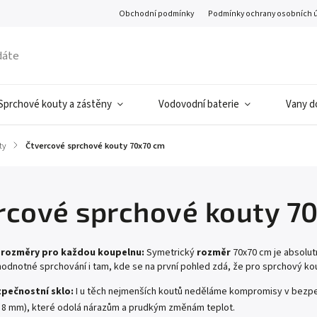
Obchodní podmínky
Podmínky ochrany osobních 
Sprchové kouty a zástěny
Vodovodní baterie
Vany d
ty
/
Čtvercové sprchové kouty 70x70 cm
rcové sprchové kouty 7
rozměry pro každou koupelnu:
Symetrický
rozměr
70x70 cm je absolut
odnotné sprchování i tam, kde se na první pohled zdá, že pro sprchový kou
pečnostní sklo:
I u těch nejmenších koutů neděláme kompromisy v bezpe
 8 mm), které odolá nárazům a prudkým změnám teplot.