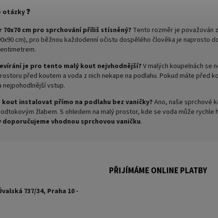
 otázky ❓
 70x70 cm pro sprchování příliš stísněný?
Tento rozměr je považován za
 90x90 cm), pro běžnou každodenní očistu dospělého člověka je naprosto dos
centimetrem.
evírání je pro tento malý kout nejvhodnější?
V malých koupelnách se n
prostoru před koutem a voda z nich nekape na podlahu. Pokud máte před k
a nejpohodlnější vstup.
 kout instalovat přímo na podlahu bez vaničky?
Ano, naše sprchové kou
dtokovým žlabem. S ohledem na malý prostor, kde se voda může rychle hrom
y doporučujeme vhodnou sprchovou vaničku
.
PŘIJÍMÁME ONLINE PLATBY
Úvalská 737/34, Praha 10 -