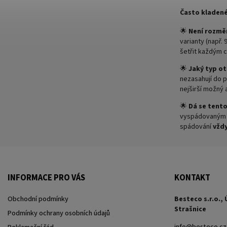
Často kladené
🌟
Není rozměr
varianty (např.
šetřit každým 
🌟
Jaký typ ot
nezasahují do 
nejširší možný 
🌟
Dá se tento
vyspádovaným o
spádování
vžd
INFORMACE PRO VÁS
KONTAKT
Obchodní podmínky
Besteco s.r.o., 
Strašnice
Podmínky ochrany osobních údajů
info
@
besteco.cz