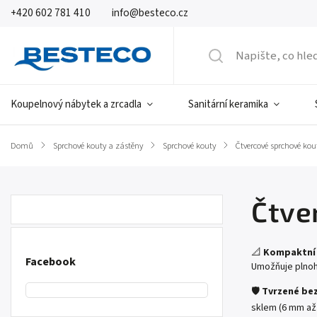
+420 602 781 410
info@besteco.cz
Koupelnový nábytek a zrcadla
Sanitární keramika
Domů
/
Sprchové kouty a zástěny
/
Sprchové kouty
/
Čtvercové sprchové kou
Čtve
📐
Kompaktní 
Facebook
Umožňuje plnoh
🛡️
Tvrzené bez
sklem (6 mm až