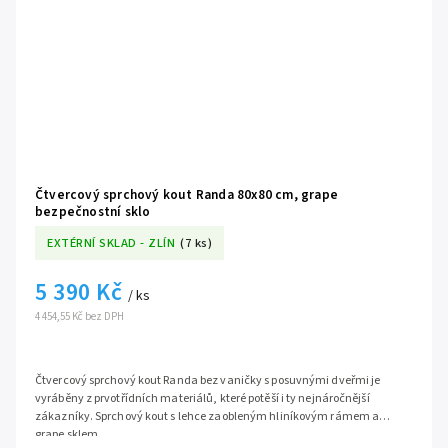
o tloušťce 6 mm zaručuje vaši absolutní bezpečnost při
každodenním používání a dodává celému koutu
nekompromisní strukturální tuhost.
💧
Nenáročná údržba:
Čisté linie a promyšlená konstrukce
pojezdů minimalizují množství záhybů, kde by se mohly
usazovat nečistoty a vodní kámen.
Čtvercový sprchový kout Randa 80x80 cm, grape
bezpečnostní sklo
EXTÉRNÍ SKLAD - ZLÍN
(7 ks)
5 390 Kč
/ ks
4 454,55 Kč bez DPH
Čtvercový sprchový kout Randa bez vaničky s posuvnými dveřmi je
vyráběny z prvotřídních materiálů, které potěší i ty nejnáročnější
zákazníky. Sprchový kout s lehce zaobleným hliníkovým rámem a
grape sklem.