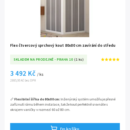
Flex čtvercový sprchový kout 80x80 cm zavírání do středu
SKLADEM NA PRODEJNĚ - PRAHA 10
(1 ks)
3 492 Kč
/ ks
2 885,95 Kč bez DPH
📏
Flexibilní šířka do 80x80 cm:
Inženýrský systém umožňuje přesné
zaříznutí rámu během instalace, takže kout perfektně srovnáte s
okrajem vaničky v rozmezí 60 až 80 cm.
🚪
Zavírání do středu:
Spolehlivý shrnovací mechanismus se otevírá
zprostředka obou stran, čímž vzniká velmi štědrý a bezpečný
rohový
Do košíku