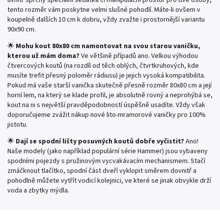
tento rozměr vám poskytne velmi slušné pohodlí. Máte-li ovšem v
koupelně dalších 10 cm k dobru, vždy zvažte i prostornější variantu
90x90 cm.
🌟
Mohu kout 80x80 cm namontovat na svou starou vaničku,
kterou už mám doma?
Ve většině případů ano. Velkou výhodou
čtvercových koutů (na rozdíl od těch oblých, čtvrtkruhových, kde
musíte trefit přesný poloměr rádiusu) je jejich vysoká kompatibilita.
Pokud má vaše starší vanička skutečně přesně rozměr 80x80 cm a její
horní lem, na který se klade profil, je absolutně rovný a neprohýbá se,
kout na ni s největší pravděpodobností úspěšně usadíte. Vždy však
doporučujeme zvážit nákup nové lito-mramorové vaničky pro 100%
jistotu.
🌟
Dají se spodní lišty posuvných koutů dobře vyčistit?
Ano!
Naše modely (jako například populární série Hammer) jsou vybaveny
spodními pojezdy s pružinovým vycvakávacím mechanismem. Stačí
zmáčknout tlačítko, spodní část dveří vyklopit směrem dovnitř a
pohodlně můžete vytřít vodicí kolejnici, ve které se jinak obvykle drží
voda a zbytky mýdla.