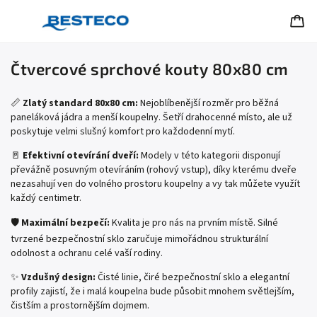
Čtvercové sprchové kouty 80x80 cm
📏
Zlatý standard 80x80 cm:
Nejoblíbenější rozměr pro běžná
paneláková jádra a menší koupelny. Šetří drahocenné místo, ale už
poskytuje velmi slušný komfort pro každodenní mytí.
🚪
Efektivní otevírání dveří:
Modely v této kategorii disponují
převážně posuvným otevíráním (rohový vstup), díky kterému dveře
nezasahují ven do volného prostoru koupelny a vy tak můžete využít
každý centimetr.
🛡️
Maximální bezpečí:
Kvalita je pro nás na prvním místě. Silné
tvrzené bezpečnostní sklo zaručuje mimořádnou strukturální
odolnost a ochranu celé vaší rodiny.
✨
Vzdušný design:
Čisté linie, čiré bezpečnostní sklo a elegantní
profily zajistí, že i malá koupelna bude působit mnohem světlejším,
čistším a prostornějším dojmem.