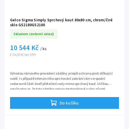
Gelco Sigma Simply Sprchový kout 80x80 cm, chrom/čiré
sklo GS2180GS2180
Skladem (externí sklad)
10 544 Kč
/ ks
8 714,05 Kč bez DPH
Výhodou rámového provedení zástěny je lepší ochrana proti stříkající
vodě. I v případě intenzivního sprchování zabrání rám ve spodní
vodorovné části dveří přetečení vody mimo sprchový kout. Určitou
nevýhodou je, že tyto zástěny nejsou bezbariérové a rám působí
robustně.
Do košíku