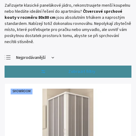
Zařizujete klasické panelákové jádro, rekonstruujete menší koupelnu
nebo hledáte ideální řešení do apartmánu?
Čtvercové sprchové
kouty v rozměru 80x80 cm
jsou absolutním trhákem a naprostým
standardem. Nabízejí totiž dokonalou rovnováhu. Nepolykají zbytečně
místo, které potřebujete pro pračku nebo umyvadlo, ale uvnitř vám
poskytnou dostatek prostoru k tomu, abyste se při sprchování
necítili stísněně.
Nejprodávanější
Nejlevnější
Otevřít filtr
Nejdražší
Abecedně
SHOWROOM