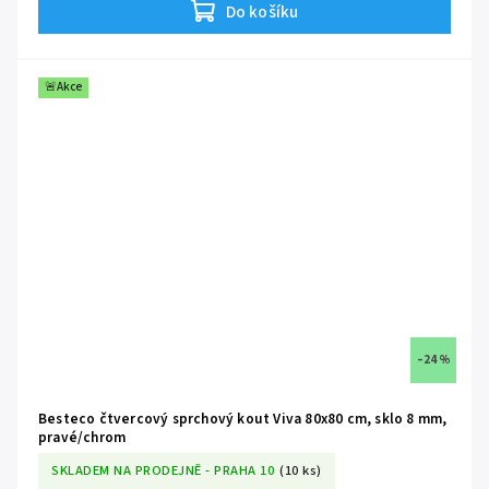
Do košíku
🚪
Chytré posuvné dveře:
Dvoudílný posuvný systém se
vstupem 38,6 cm nezasahuje při otevírání do prostoru a
zabraňuje nepříjemnému odkapávání vody ven na dlažbu
.
🛡️
Tvrzené 6mm sklo:
Masivní čirá bezpečnostní výplň, která
🚨Akce
drží kout
naprosto stabilní a zaručuje bezpečné každodenní
sprchování
.
✨
Úprava pro snadné čištění:
Sklo s trvalou tovární ochranou
výrazně urychluje stékání kapek a
brání tak nechtěnému
usazování bílého vodního kamene
.
–24 %
Besteco čtvercový sprchový kout Viva 80x80 cm, sklo 8 mm,
pravé/chrom
SKLADEM NA PRODEJNĚ - PRAHA 10
(10 ks)