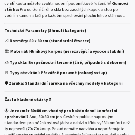
uvnitř koutu můžete zvolit moderní podomítkové řešení. 🛒
Gumová
stěrka:
Pro udržení čirého skla bez zaschlých kapek a stop po
vodním kameni stačí po každém sprchování plochu lehce stáhnout.
Technické Parametry (Shrnutí kategorie)
📐
Rozměry:
80 x 80 cm (standardní čtverec)
🏗️
Materiál:
Hliníkový korpus (nerezavějící a vysoce stabilní)
🧊
Typ skla:
Bezpečnostní tvrzené (čiré, případně s dekorem)
🚪
Typy otevírání:
Převážně posuvné (rohový vstup)
🛡️
Záruka:
Standardní záruka na všechny modely v kategorii
Často kladené otázky ❓
🌟
Je rozměr 80x80 cm vhodný pro každodenní komfortní
sprchování?
Ano, 80x80 cm je v České republice naprostým
standardem pro běžná bytová jádra a nabízí o třídu vyšší komfort než
ty nejmenší (70x70) kouty. Pokud nemáte nadváhu a nepotřebujete
uvnitř sprchy speciální sedátka či manipulační prostor pro dvě osoby,