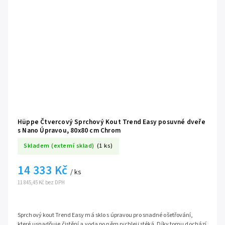
Hüppe Čtvercový Sprchový Kout Trend Easy posuvné dveře
s Nano Úpravou, 80x80 cm Chrom
Skladem (externí sklad)
(1 ks)
14 333 Kč
/ ks
11 845,45 Kč bez DPH
Sprchový kout Trend Easy má sklo s úpravou pro snadné ošetřování,
které usnadňuje čistění a voda po něm rychleji stéká. Díky tomu dochází