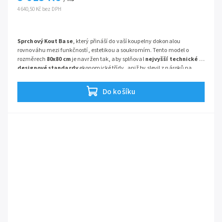
4 640,50 Kč bez DPH
Sprchový Kout Base
, který přináší do vaší koupelny dokonalou
rovnováhu mezi funkčností, estetikou a soukromím. Tento model o
rozměrech
80x80 cm
je navržen tak, aby splňoval
nejvyšší technické a
designové standardy
ekonomické třídy, aniž by slevil z nároků na
kvalitu. Kombinace
bílých profilů
a strukturovaného skla Grape vytváří
nadčasový prvek, který se hodí do každého moderního interiéru.
Do košíku