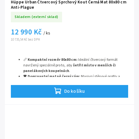
Hüppe Urban Čtvercový Sprchový Kout Černá Mat 80x80 cm
Anti-Plague
Skladem (externí sklad)
12 990 Kč
/ ks
10 735,54 Kč bez DPH
📏
Kompaktní rozměr 80x80 cm:
Ideální čtvercový formát
navržený speciálně pro to, aby
šetřil místo v menších či
panelákových koupelnách
.
🖤
Dominantní matně černý rám:
Masivní stěnové profily a
designová madla dodávají i takto malému koutu
obrovský
industriální šmrnc a charakter
.
Do košíku
🚪
Plynulý posuvný systém:
Spolehlivé posuvné dveře šetří
prostor před koutem a poskytují
komfortní vstupní otvor o
šířce 43,2 cm
.
🛡️
Bezpečnostní sklo (4 a 6 mm):
Promyšlená kombinace
silnější pevné a odlehčené pohyblivé části pro
maximální
bytelnost a dokonale tichý chod
.
✨
Ochrana Anti-Plague:
Patentovaná německá úprava skla,
po které voda bleskově stéká, čímž
radikálně snižuje
usazování nečistot a vodního kamene
.