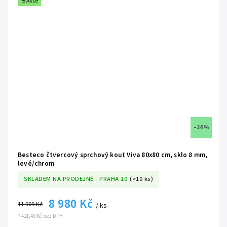
🚨Akce
–24 %
Besteco čtvercový sprchový kout Viva 80x80 cm, sklo 8 mm,
levé/chrom
SKLADEM NA PRODEJNĚ - PRAHA 10
(>10 ks)
8 980 Kč
11 909 Kč
/ ks
7 421,49 Kč bez DPH