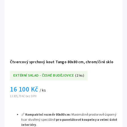
Čtvercový sprchový kout Tango 80x80 cm, chrom/čiré sklo
EXTÉRNÍ SKLAD - ČESKÉ BUDĚJOVICE
(2 ks)
16 100 Kč
/ ks
13 305,79 Kč bez DPH
📏
Kompaktní rozměr 80x80 cm:
Maximálně prostorově úsporný
tvar stvořený speciálně
pro panelákové koupelny a velmi úzké
interiéry
.