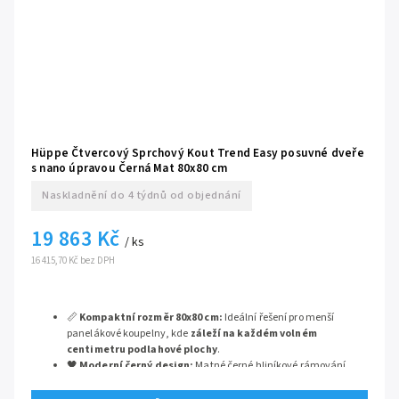
Hüppe Čtvercový Sprchový Kout Trend Easy posuvné dveře
s nano úpravou Černá Mat 80x80 cm
Naskladnění do 4 týdnů od objednání
19 863 Kč
/ ks
16 415,70 Kč bez DPH
📏
Kompaktní rozměr 80x80 cm:
Ideální řešení pro menší
panelákové koupelny, kde
záleží na každém volném
centimetru podlahové plochy
.
🖤
Moderní černý design:
Matné černé hliníkové rámování
představuje nadčasový prvek, který
dodá prostoru okamžitý
industriální nádech
.