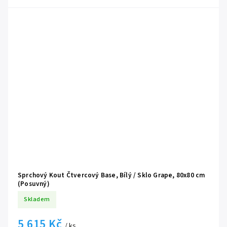
pohodlný sprchovací prostor.
🖤
Industriální černý design:
Matně černé profily, masivní
madla a elegantní pojezdy dodávají sprchovému koutu luxusní a
nesmírně moderní vzhled v populárním loftovém stylu.
🚪
Spolehlivé posuvné otevírání:
Dvoudílné posuvné dveře s
rohovým vstupem šetří místo před koutem. Při otevírání
nezasahují ven do prostoru, což je v malých koupelnách
naprosto klíčové.
🛡️
Bezpečnostní 6mm sklo:
Masivní čirá výplň z kaleného skla o
tloušťce 6 mm poskytuje vysokou strukturální odolnost a
zaručuje vaši absolutní bezpečnost při sprchování.
Sprchový Kout Čtvercový Base, Bílý / Sklo Grape, 80x80 cm
(Posuvný)
Skladem
5 615 Kč
/ ks