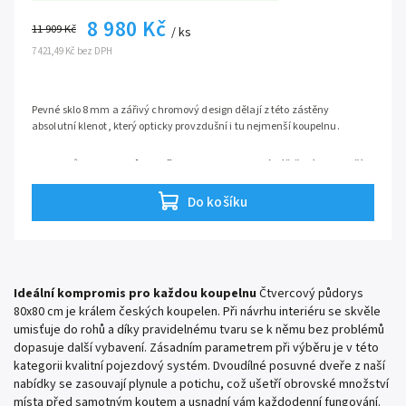
8 980 Kč
11 909 Kč
/ ks
7 421,49 Kč bez DPH
Pevné sklo 8 mm a zářivý chromový design dělají z této zástěny
absolutní klenot, který opticky provzdušní i tu nejmenší koupelnu.
📏
Kompaktní rozměr 80x80x190 cm:
Ideální řešení pro menší
panelákové koupelny. Poskytuje
dostatek prostoru pro
každodenní mytí, ale šetří každý drahocenný centimetr
Do košíku
podlahy
.
👉
Fixní pravé provedení:
Kout je z výroby dokonale navržen
pro pravou orientaci, což
zajišťuje maximální stabilitu a
přesné lícování všech dílů v pravém rohu
.
🛡️
Bezpečnostní tvrzené sklo:
Masivní čirá skleněná výplň,
Ideální kompromis pro každou koupelnu
Čtvercový půdorys
která propůjčuje zástěně
absolutní strukturální tuhost a
80x80 cm je králem českých koupelen. Při návrhu interiéru se skvěle
zaručuje vaši bezpečnost
.
↕️
Praktická výška 185 cm:
Osvědčená výška, která spolehlivě
umisťuje do rohů a díky pravidelnému tvaru se k němu bez problémů
zadrží stříkající vodu a
je přímo stvořená pro
dopasuje další vybavení. Zásadním parametrem při výběru je v této
bezproblémovou montáž na hlubší sprchové vaničky
.
kategorii kvalitní pojezdový systém. Dvoudílné posuvné dveře z naší
nabídky se zasouvají plynule a potichu, což ušetří obrovské množství
místa před samotným koutem a usnadní vám každodenní fungování.