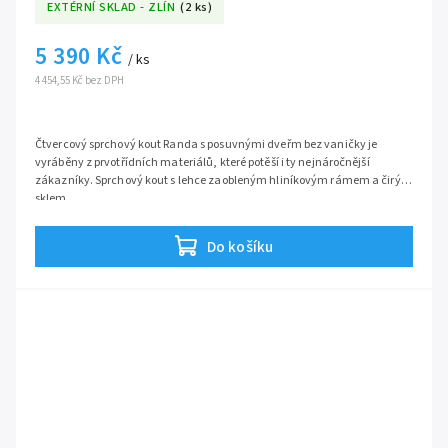
EXTÉRNÍ SKLAD - ZLÍN
(2 ks)
5 390 Kč
/ ks
4 454,55 Kč bez DPH
Čtvercový sprchový kout Randa s posuvnými dveřm bez vaničky je
vyráběny z prvotřídních materiálů, které potěší i ty nejnáročnější
zákazníky. Sprchový kout s lehce zaobleným hliníkovým rámem a čirým
sklem.
Do košíku