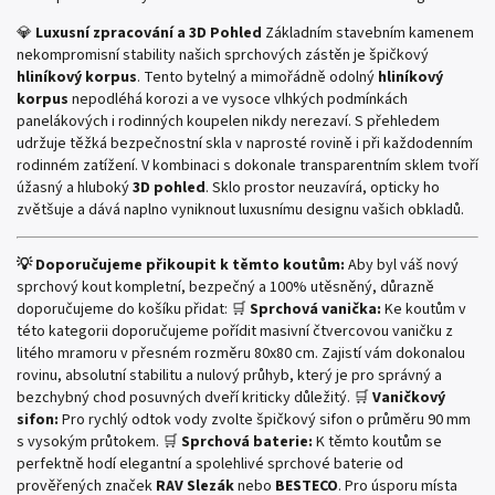
💎
Luxusní zpracování a 3D Pohled
Základním stavebním kamenem
nekompromisní stability našich sprchových zástěn je špičkový
hliníkový korpus
. Tento bytelný a mimořádně odolný
hliníkový
korpus
nepodléhá korozi a ve vysoce vlhkých podmínkách
panelákových i rodinných koupelen nikdy nerezaví. S přehledem
udržuje těžká bezpečnostní skla v naprosté rovině i při každodenním
rodinném zatížení. V kombinaci s dokonale transparentním sklem tvoří
úžasný a hluboký
3D pohled
. Sklo prostor neuzavírá, opticky ho
zvětšuje a dává naplno vyniknout luxusnímu designu vašich obkladů.
💡 Doporučujeme přikoupit k těmto koutům:
Aby byl váš nový
sprchový kout kompletní, bezpečný a 100% utěsněný, důrazně
doporučujeme do košíku přidat: 🛒
Sprchová vanička:
Ke koutům v
této kategorii doporučujeme pořídit masivní čtvercovou vaničku z
litého mramoru v přesném rozměru 80x80 cm. Zajistí vám dokonalou
rovinu, absolutní stabilitu a nulový průhyb, který je pro správný a
bezchybný chod posuvných dveří kriticky důležitý. 🛒
Vaničkový
sifon:
Pro rychlý odtok vody zvolte špičkový sifon o průměru 90 mm
s vysokým průtokem. 🛒
Sprchová baterie:
K těmto koutům se
perfektně hodí elegantní a spolehlivé sprchové baterie od
prověřených značek
RAV Slezák
nebo
BESTECO
. Pro úsporu místa