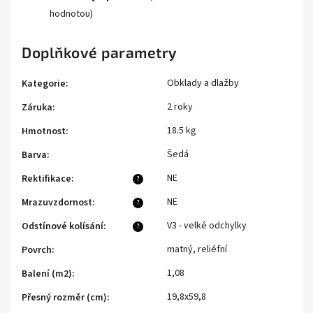
hodnotou)
Doplňkové parametry
Obklady a dlažby
Kategorie
:
2 roky
Záruka
:
18.5 kg
Hmotnost
:
Šedá
Barva
:
NE
Rektifikace
:
?
NE
Mrazuvzdornost
:
?
V3 - velké odchylky
Odstínové kolísání
:
?
matný, reliéfní
Povrch
:
1,08
Balení (m2)
:
19,8x59,8
Přesný rozměr (cm)
: