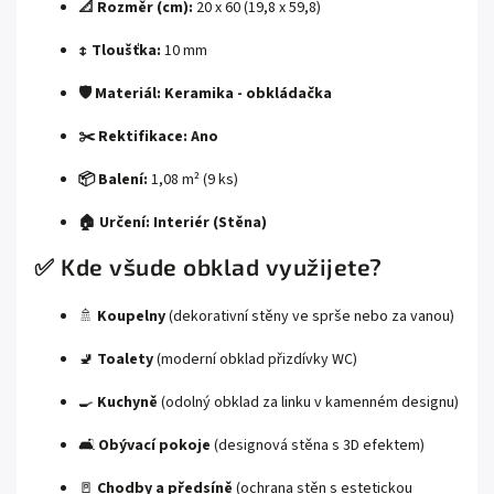
📐 Rozměr (cm):
20 x 60 (19,8 x 59,8)
↕️ Tloušťka:
10 mm
🛡️ Materiál:
Keramika - obkládačka
✂️ Rektifikace:
Ano
📦 Balení:
1,08 m² (9 ks)
🏠 Určení:
Interiér (Stěna)
✅ Kde všude obklad využijete?
🚿
Koupelny
(dekorativní stěny ve sprše nebo za vanou)
🚽
Toalety
(moderní obklad přizdívky WC)
🍳
Kuchyně
(odolný obklad za linku v kamenném designu)
🛋️
Obývací pokoje
(designová stěna s 3D efektem)
🚪
Chodby a předsíně
(ochrana stěn s estetickou