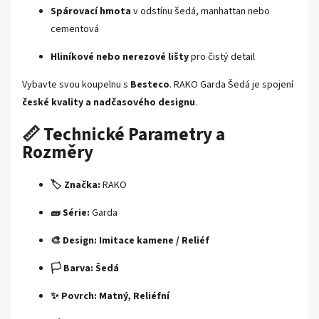
Spárovací hmota
v odstínu šedá, manhattan nebo
cementová
Hliníkové nebo nerezové lišty
pro čistý detail
Vybavte svou koupelnu s
Besteco
. RAKO Garda Šedá je spojení
české kvality a nadčasového designu
.
📏 Technické Parametry a
Rozměry
🏷️ Značka:
RAKO
🧱 Série:
Garda
🎨 Design:
Imitace kamene / Reliéf
🏳️ Barva:
Šedá
✨ Povrch:
Matný, Reliéfní