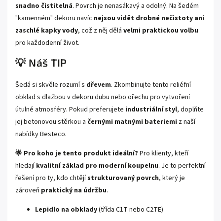
snadno čistitelná
. Povrch je nenasákavý a odolný. Na šedém
"kamenném" dekoru navíc
nejsou vidět drobné nečistoty ani
zaschlé kapky vody
, což z něj dělá
velmi praktickou volbu
pro každodenní život.
💡 Náš TIP
Šedá si skvěle rozumí s
dřevem
. Zkombinujte tento reliéfní
obklad s dlažbou v dekoru dubu nebo ořechu pro vytvoření
útulné atmosféry. Pokud preferujete
industriální styl
, doplňte
jej betonovou stěrkou a
černými matnými bateriemi
z naší
nabídky Besteco.
🌟 Pro koho je tento produkt ideální?
Pro klienty, kteří
hledají
kvalitní základ pro moderní koupelnu
. Je to perfektní
řešení pro ty, kdo chtějí
strukturovaný povrch
, který je
zároveň
praktický na údržbu
.
Lepidlo na obklady
(třída C1T nebo C2TE)