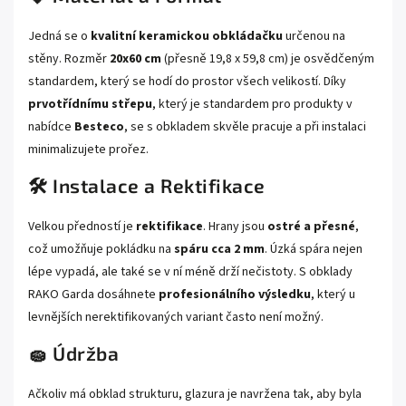
Jedná se o
kvalitní keramickou obkládačku
určenou na
stěny. Rozměr
20x60 cm
(přesně 19,8 x 59,8 cm) je osvědčeným
standardem, který se hodí do prostor všech velikostí. Díky
prvotřídnímu střepu
, který je standardem pro produkty v
nabídce
Besteco
, se s obkladem skvěle pracuje a při instalaci
minimalizujete prořez.
🛠️ Instalace a Rektifikace
Velkou předností je
rektifikace
. Hrany jsou
ostré a přesné
,
což umožňuje pokládku na
spáru cca 2 mm
. Úzká spára nejen
lépe vypadá, ale také se v ní méně drží nečistoty. S obklady
RAKO Garda dosáhnete
profesionálního výsledku
, který u
levnějších nerektifikovaných variant často není možný.
🧽 Údržba
Ačkoliv má obklad strukturu, glazura je navržena tak, aby byla