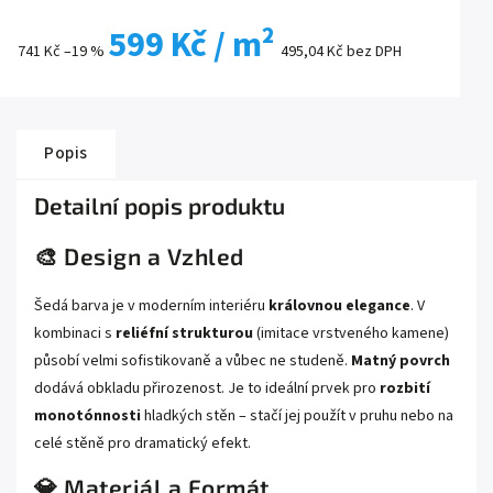
599 Kč
/ m²
741 Kč
–19 %
495,04 Kč bez DPH
Popis
Detailní popis produktu
🎨 Design a Vzhled
Šedá barva je v moderním interiéru
královnou elegance
. V
kombinaci s
reliéfní strukturou
(imitace vrstveného kamene)
působí velmi sofistikovaně a vůbec ne studeně.
Matný povrch
dodává obkladu přirozenost. Je to ideální prvek pro
rozbití
monotónnosti
hladkých stěn – stačí jej použít v pruhu nebo na
celé stěně pro dramatický efekt.
💎 Materiál a Formát