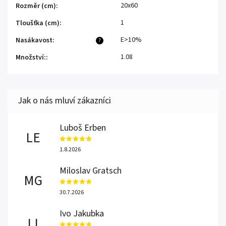
20x60
Rozměr (cm)
:
1
Tloušťka (cm)
:
E>10%
Nasákavost
:
?
1.08
Množství:
:
Luboš Erben
LE
1.8.2026
Miloslav Gratsch
MG
30.7.2026
Ivo Jakubka
IJ