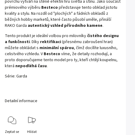
povrchu vytváří na stěně efektní hru světla a stínu. Jako součást
prémiového výběru
Besteco
představuje tento obklad jistotu
kvality a stylu. Na rozdíl od "plochých" a fádních obkladů z
běžných hobby marketů, které často působí uměle, přináší
RAKO Garda
autentický vzhled přírodního kamene
.
Tento produkt je ideální volbou pro milovníky
čistého designu
a funkčnosti
. Díky
rektifikaci
(přesnému zabroušení hran)
můžete obkládat s
minimální spárou
, čímž docílíte luxusního,
celistvého vzhledu. V
Besteco
víme, že detaily rozhodují, a
proto doporučujeme tento model pro ty, kteří chtějí koupelnu,
která
nepodléhá času
.
Série:
Garda
Detailní informace
Zeptat se
Hlídat