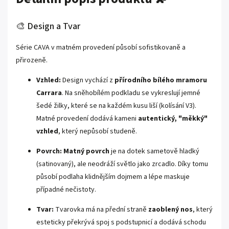
🎨 Design a Tvar
Série CAVA v matném provedení působí sofistikovaně a
přirozeně.
Vzhled:
Design vychází z
přírodního bílého mramoru
Carrara
. Na sněhobílém podkladu se vykreslují jemné
šedé žilky, které se na každém kusu liší (kolísání V3).
Matné provedení dodává kameni
autentický, "měkký"
vzhled
, který nepůsobí studeně.
Povrch:
Matný povrch
je na dotek sametově hladký
(satinovaný), ale neodráží světlo jako zrcadlo. Díky tomu
působí podlaha klidnějším dojmem a lépe maskuje
případné nečistoty.
Tvar:
Tvarovka má na přední straně
zaoblený nos
, který
esteticky překrývá spoj s podstupnicí a dodává schodu