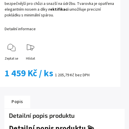
bezpečnější pro chůzi a snazší na údržbu. Tvarovka je opatřena
elegantním nosem a díky
rektifikaci
umožňuje precizní
pokládku s minimální spárou.
Detailní informace
Zeptat se
Hlídat
1 459 Kč
/ ks
1 205,79 Kč bez DPH
Popis
Detailní popis produktu
Detailní popis produktu 💫