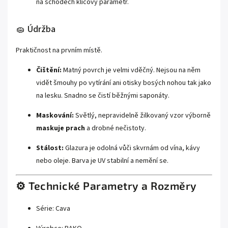
na schodech klíčový parametr.
🧽 Údržba
Praktičnost na prvním místě.
Čištění:
Matný povrch je velmi vděčný. Nejsou na něm
vidět šmouhy po vytírání ani otisky bosých nohou tak jako
na lesku. Snadno se čistí běžnými saponáty.
Maskování:
Světlý, nepravidelně žilkovaný vzor výborně
maskuje prach
a drobné nečistoty.
Stálost:
Glazura je odolná vůči skvrnám od vína, kávy
nebo oleje. Barva je UV stabilní a nemění se.
⚙️ Technické Parametry a Rozměry
Série: Cava