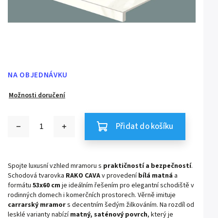
NA OBJEDNÁVKU
Možnosti doručení
Přidat do košíku
Spojte luxusní vzhled mramoru s
praktičností a bezpečností
.
Schodová tvarovka
RAKO CAVA
v provedení
bílá matná
a
formátu
53x60 cm
je ideálním řešením pro elegantní schodiště v
rodinných domech i komerčních prostorech. Věrně imituje
carrarský mramor
s decentním šedým žilkováním. Na rozdíl od
lesklé varianty nabízí
matný, saténový povrch
, který je