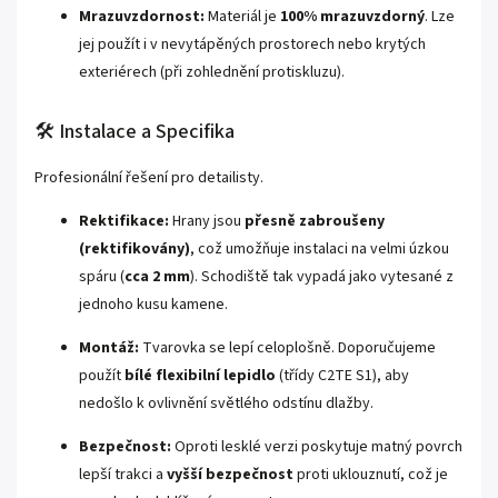
Mrazuvzdornost:
Materiál je
100% mrazuvzdorný
. Lze
jej použít i v nevytápěných prostorech nebo krytých
exteriérech (při zohlednění protiskluzu).
🛠️ Instalace a Specifika
Profesionální řešení pro detailisty.
Rektifikace:
Hrany jsou
přesně zabroušeny
(rektifikovány)
, což umožňuje instalaci na velmi úzkou
spáru (
cca 2 mm
). Schodiště tak vypadá jako vytesané z
jednoho kusu kamene.
Montáž:
Tvarovka se lepí celoplošně. Doporučujeme
použít
bílé flexibilní lepidlo
(třídy C2TE S1), aby
nedošlo k ovlivnění světlého odstínu dlažby.
Bezpečnost:
Oproti lesklé verzi poskytuje matný povrch
lepší trakci a
vyšší bezpečnost
proti uklouznutí, což je