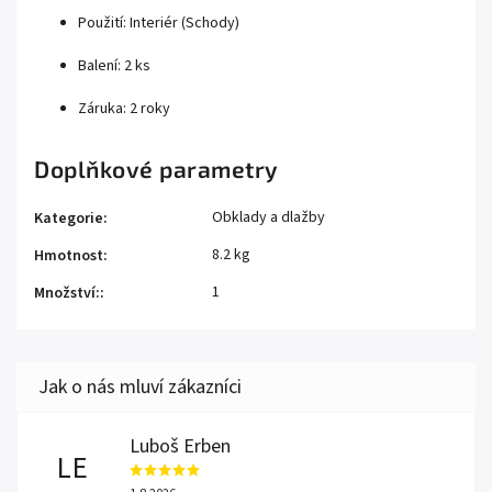
Použití: Interiér (Schody)
Balení: 2 ks
Záruka: 2 roky
Doplňkové parametry
Obklady a dlažby
Kategorie
:
8.2 kg
Hmotnost
:
1
Množství:
:
Luboš Erben
LE