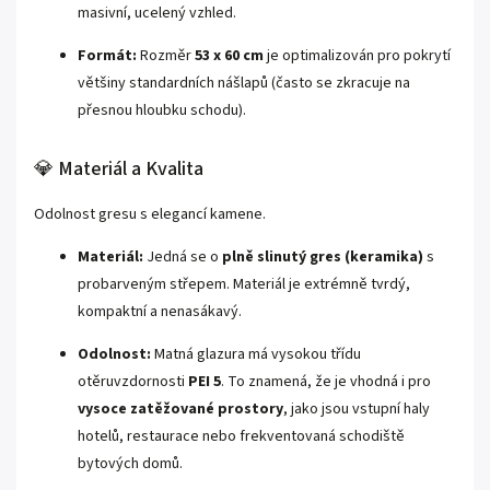
masivní, ucelený vzhled.
Formát:
Rozměr
53 x 60 cm
je optimalizován pro pokrytí
většiny standardních nášlapů (často se zkracuje na
přesnou hloubku schodu).
💎 Materiál a Kvalita
Odolnost gresu s elegancí kamene.
Materiál:
Jedná se o
plně slinutý gres (keramika)
s
probarveným střepem. Materiál je extrémně tvrdý,
kompaktní a nenasákavý.
Odolnost:
Matná glazura má vysokou třídu
otěruvzdornosti
PEI 5
. To znamená, že je vhodná i pro
vysoce zatěžované prostory
, jako jsou vstupní haly
hotelů, restaurace nebo frekventovaná schodiště
bytových domů.