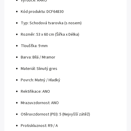
Výrobce: RAKO
Kód produktu: DCF64830
Typ: Schodová tvarovka (s nosem)
Rozměr: 53 x 60 cm (Šířka x Délka)
Tloušťka: 9 mm
Barva: Bílá / Mramor
Materiál: Slinutý gres
Povrch: Matný / Hladký
Rektifikace: ANO
Mrazuvzdornost: ANO
Otěruvzdornost (PEI): 5 (Nejvyšší zátěž)
Protiskluznost: R9 / A