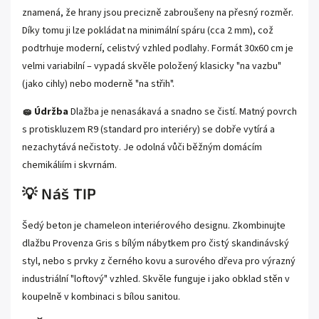
znamená, že hrany jsou precizně zabroušeny na přesný rozměr.
Díky tomu ji lze pokládat na minimální spáru (cca 2 mm), což
podtrhuje moderní, celistvý vzhled podlahy. Formát 30x60 cm je
velmi variabilní – vypadá skvěle položený klasicky "na vazbu"
(jako cihly) nebo moderně "na střih".
🧽 Údržba
Dlažba je nenasákavá a snadno se čistí. Matný povrch
s protiskluzem R9 (standard pro interiéry) se dobře vytírá a
nezachytává nečistoty. Je odolná vůči běžným domácím
chemikáliím i skvrnám.
💡 Náš TIP
Šedý beton je chameleon interiérového designu. Zkombinujte
dlažbu Provenza Gris s bílým nábytkem pro čistý skandinávský
styl, nebo s prvky z černého kovu a surového dřeva pro výrazný
industriální "loftový" vzhled. Skvěle funguje i jako obklad stěn v
koupelně v kombinaci s bílou sanitou.