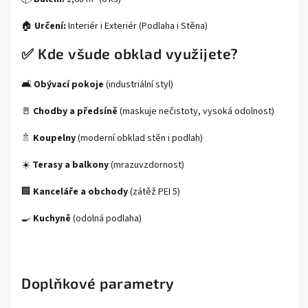
🏠
Určení:
Interiér i Exteriér (Podlaha i Stěna)
✅ Kde všude obklad využijete?
🛋️
Obývací pokoje
(industriální styl)
🚪
Chodby a předsíně
(maskuje nečistoty, vysoká odolnost)
🚿
Koupelny
(moderní obklad stěn i podlah)
☀️
Terasy a balkony
(mrazuvzdornost)
🏢
Kanceláře a obchody
(zátěž PEI 5)
🍳
Kuchyně
(odolná podlaha)
Doplňkové parametry