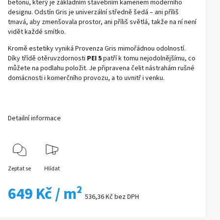
betonu, který je základním stavebním kamenem moderního
designu. Odstín Gris je univerzální středně šedá – ani příliš
tmavá, aby zmenšovala prostor, ani příliš světlá, takže na ní není
vidět každé smítko.
Kromě estetiky vyniká Provenza Gris mimořádnou odolností.
Díky třídě otěruvzdornosti
PEI 5
patří k tomu nejodolnějšímu, co
můžete na podlahu položit. Je připravena čelit nástrahám rušné
domácnosti i komerčního provozu, a to uvnitř i venku.
Detailní informace
Zeptat se
Hlídat
649 Kč
/ m²
536,36 Kč bez DPH