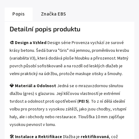
Popis
Značka
EBS
Detailní popis produktu
🎨 Design a Vzhled
Design série Provenza vychází ze surové
krásy betonu. Šedá barva "Gris" má jemnou, proměnlivou kresbu
(variabilita V3), která dodává ploše hloubku a přirozenost. Matný
povrch působí sofistikovaně a na rozdíl od lesklých dlažeb je
velmi praktický na údržbu, protože maskuje otisky a šmouhy.
💎 Materiál a Odolnost
Jedná se o mrazuvzdornou slinutou
dlažbu (gres) s glazurou. Její klíčovou vlastností je extrémní
tvrdost a odolnost proti opotřebení (
PEI 5
). To z ní dělá ideální
volbu pro prostory s vysokou zátěží, jako jsou chodby, vstupní
haly, ale i obchody nebo restaurace. Tloušťka 10 mm zajišťuje
vysokou pevnost v lomu.
🛠️ Instalace a Rektifikace
Dlažba je
rektifikovaná
, což