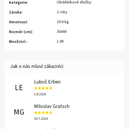
Obdélníkové dlažby
Kategorie
:
2 roky
Záruka
:
20.6 kg
Hmotnost
:
30x60
Rozměr (cm)
:
1.08
Množství:
:
Luboš Erben
LE
1.8.2026
Miloslav Gratsch
MG
30.7.2026