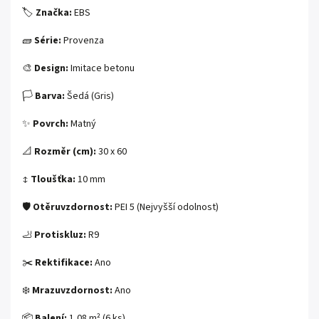
🏷️
Značka:
EBS
🧱
Série:
Provenza
🎨
Design:
Imitace betonu
🏳️
Barva:
Šedá (Gris)
✨
Povrch:
Matný
📐
Rozměr (cm):
30 x 60
↕️
Tloušťka:
10 mm
🛡️
Otěruvzdornost:
PEI 5 (Nejvyšší odolnost)
🦶
Protiskluz:
R9
✂️
Rektifikace:
Ano
❄️
Mrazuvzdornost:
Ano
📦
Balení:
1,08 m² (6 ks)