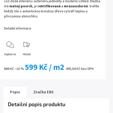
což dodá interiéru i exteriéru jednolitý a moderní vzhled. Dlažba
má
matný povrch
, je
rektifikovaná
a
mrazuvzdorná
. Světle
hnědý tón s autentickou kresbou dřeva vytváří teplou a
přirozenou atmosféru.
Detailní informace
Zeptat se
Hlídat
599 Kč
/ m2
666 Kč
–10 %
495,04 Kč bez DPH
Popis
Značka
EBS
Detailní popis produktu