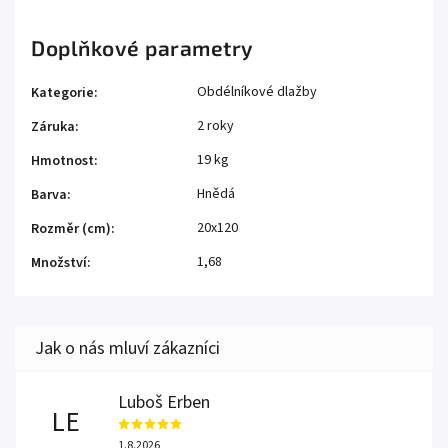
Doplňkové parametry
Obdélníkové dlažby
Kategorie
:
2 roky
Záruka
:
19 kg
Hmotnost
:
Hnědá
Barva
:
20x120
Rozměr (cm)
:
1,68
Množství
:
Luboš Erben
LE
1.8.2026