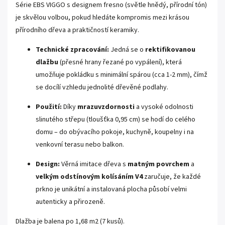
Série EBS VIGGO s designem fresno (světle hnědý, přírodní tón)
je skvělou volbou, pokud hledáte kompromis mezi krásou
přírodního dřeva a praktičností keramiky.
Technické zpracování:
Jedná se o
rektifikovanou
dlažbu
(přesné hrany řezané po vypálení), která
umožňuje pokládku s minimální spárou (cca 1-2 mm), čímž
se docílí vzhledu jednolité dřevěné podlahy.
Použití:
Díky
mrazuvzdornosti
a vysoké odolnosti
slinutého střepu (tloušťka 0,95 cm) se hodí do celého
domu – do obývacího pokoje, kuchyně, koupelny i na
venkovní terasu nebo balkon.
Design:
Věrná imitace dřeva s
matným povrchem
a
velkým odstínovým kolísáním V4
zaručuje, že každé
prkno je unikátní a instalovaná plocha působí velmi
autenticky a přirozeně.
Dlažba je balena po 1,68 m2 (7 kusů).