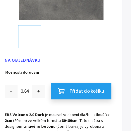
NA OBJEDNÁVKU
Možnosti doručení
Přidat do košíku
EBS Volcano 2.0 Dark
je masivní venkovní dlažba o tloušťce
2
cm
(20 mm) ve velkém formátu
80
×
80
cm
. Tato dlažba s
designem
tmavého betonu
(černá barva) je vyrobena z