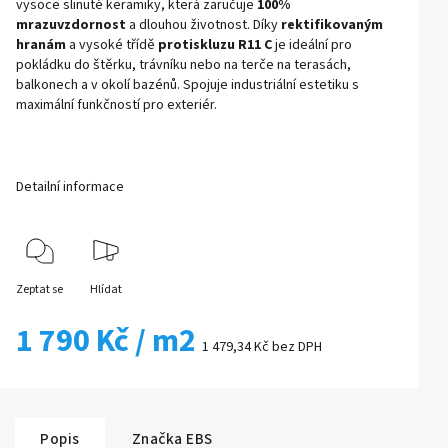
vysoce slinuté keramiky, která zaručuje
100%
mrazuvzdornost
a dlouhou životnost. Díky
rektifikovaným
hranám
a vysoké třídě
protiskluzu R11 C
je ideální pro
pokládku do štěrku, trávníku nebo na terče na terasách,
balkonech a v okolí bazénů. Spojuje industriální estetiku s
maximální funkčností pro exteriér.
Detailní informace
Zeptat se
Hlídat
1 790 Kč
/ m2
1 479,34 Kč bez DPH
Popis
Značka
EBS