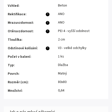
Beton
Vzhled
:
ANO
Rektifikace
:
?
ANO
Mrazuvzdornost
:
?
PEI 4 - vyšší odolnost
Otěruvzdornost
:
?
2 cm
Tloušťka
:
V3 - velké odchylky
Odstínové kolísání
:
?
1 ks
Počet v balení
:
Dlažba
Typ
:
Matný
Povrch
:
80x80
Rozměr (cm)
:
0,64
Množství
: