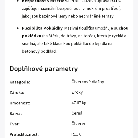
Bezpečnost v Exteriéru
: Protiskluzová úprava
R11 C
zajišťuje maximální bezpečnost i v mokrém prostředí,
jako jsou bazénové lemy nebo nechráněné terasy.
Flexibilita Pokládky
: Masivní tloušťka umožňuje
suchou
pokládku
(na štěrk, do trávy, na terče), která je rychlá a
snadná, ale také klasickou pokládku do lepidla na
betonový podklad.
Doplňkové parametry
Čtvercové dlažby
Kategorie
:
2 roky
Záruka
:
47.67 kg
Hmotnost
:
Černá
Barva
:
Čtverec
Tvar
:
R11 C
Protiskluznost
: