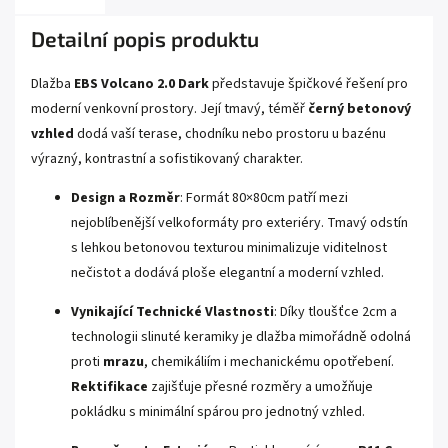
Detailní popis produktu
Dlažba
EBS Volcano 2.0 Dark
představuje špičkové řešení pro
moderní venkovní prostory. Její tmavý, téměř
černý betonový
vzhled
dodá vaší terase, chodníku nebo prostoru u bazénu
výrazný, kontrastní a sofistikovaný charakter.
Design a Rozměr
: Formát
80
×
80
cm
patří mezi
nejoblíbenější velkoformáty pro exteriéry. Tmavý odstín
s lehkou betonovou texturou minimalizuje viditelnost
nečistot a dodává ploše elegantní a moderní vzhled.
Vynikající Technické Vlastnosti
: Díky tloušťce
2
cm
a
technologii slinuté keramiky je dlažba mimořádně odolná
proti
mrazu
, chemikáliím i mechanickému opotřebení.
Rektifikace
zajišťuje přesné rozměry a umožňuje
pokládku s minimální spárou pro jednotný vzhled.