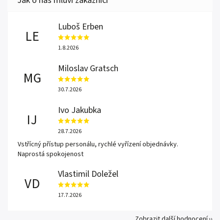
Luboš Erben
LE
1.8.2026
Miloslav Gratsch
MG
30.7.2026
Ivo Jakubka
IJ
28.7.2026
Vstřícný přístup personálu, rychlé vyřízení objednávky.
Naprostá spokojenost
Vlastimil Doležel
VD
17.7.2026
Zobrazit další hodnocení