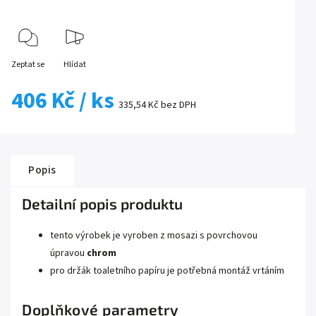
Zeptat se
Hlídat
406 Kč
/ ks
335,54 Kč bez DPH
Popis
Detailní popis produktu
tento výrobek je vyroben z mosazi s povrchovou
úpravou
chrom
pro držák toaletního papíru je potřebná montáž vrtáním
Doplňkové parametry