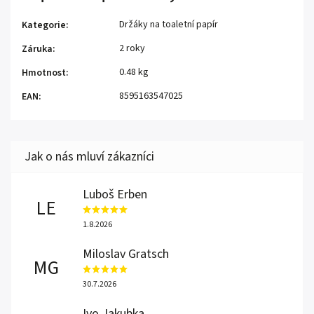
Držáky na toaletní papír
Kategorie
:
2 roky
Záruka
:
0.48 kg
Hmotnost
:
8595163547025
EAN
:
Luboš Erben
LE
1.8.2026
Miloslav Gratsch
MG
30.7.2026
Ivo Jakubka