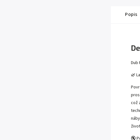
Popis
De
Dub 
🌿 L
Povr
pros
což 
tech
náby
živo
🔇 P