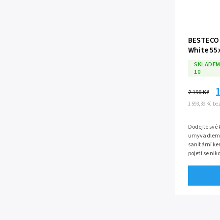
BESTECO 
White 55
SKLADEM
10
2 190 Kč
1 593,39 Kč b
Dodejte své 
umyvadle
sanitární k
pojetí se nik
kousku unive
rozzáří každ
chladný ká