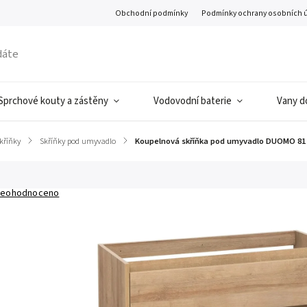
Obchodní podmínky
Podmínky ochrany osobních 
Sprchové kouty a zástěny
Vodovodní baterie
Vany d
kříňky
/
Skříňky pod umyvadlo
/
Koupelnová skříňka pod umyvadlo DUOMO 81 
eohodnoceno