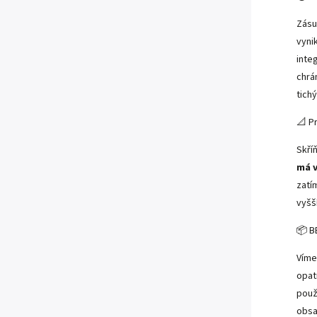
Zásu
vyni
inte
chrá
tich
📐 P
Skří
má v
zat
vyšš
📦 B
Víme
opat
použ
obsa