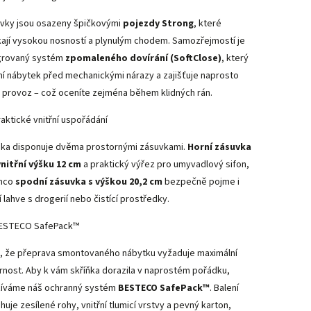
vky jsou osazeny špičkovými
pojezdy Strong
, které
kají vysokou nosností a plynulým chodem. Samozřejmostí je
grovaný systém
zpomaleného dovírání (SoftClose)
, který
ní nábytek před mechanickými nárazy a zajišťuje naprosto
ý provoz – což oceníte zejména během klidných rán.
raktické vnitřní uspořádání
ňka disponuje dvěma prostornými zásuvkami.
Horní zásuvka
nitřní výšku 12 cm
a praktický výřez pro umyvadlový sifon,
ímco
spodní zásuvka s výškou 20,2 cm
bezpečně pojme i
í lahve s drogerií nebo čistící prostředky.
ESTECO SafePack™
, že přeprava smontovaného nábytku vyžaduje maximální
rnost. Aby k vám skříňka dorazila v naprostém pořádku,
íváme náš ochranný systém
BESTECO SafePack™
. Balení
huje zesílené rohy, vnitřní tlumicí vrstvy a pevný karton,