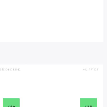
E4530-820 E8080
Kód:
TR7504
–27 %
–10 %