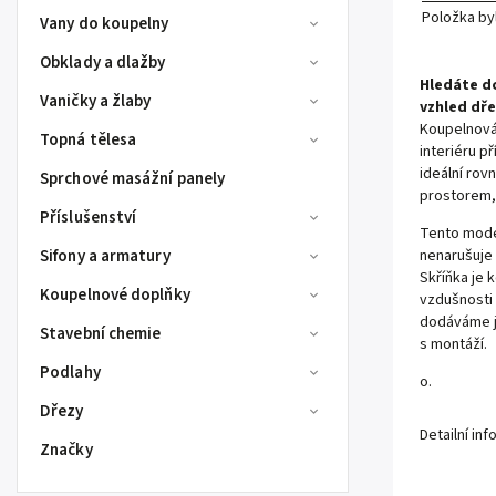
Položka b
Vany do koupelny
Obklady a dlažby
Hledáte do
Vaničky a žlaby
vzhled dře
Koupelnová
Topná tělesa
interiéru p
ideální ro
Sprchové masážní panely
prostorem, 
Příslušenství
Tento mode
Sifony a armatury
nenarušuje 
Skříňka je 
Koupelnové doplňky
vzdušnosti 
dodáváme 
Stavební chemie
s montáží.
Podlahy
o.
Dřezy
Detailní in
Značky