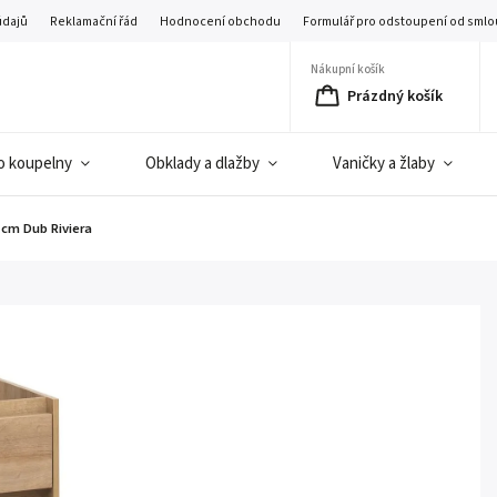
údajů
Reklamační řád
Hodnocení obchodu
Formulář pro odstoupení od smlo
Nákupní košík
Prázdný košík
o koupelny
Obklady a dlažby
Vaničky a žlaby
cm Dub Riviera