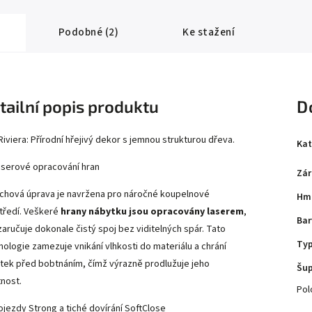
nenasákavost a
doživotní tvarovo
navazují na hrany nábytku a tvoří s
📐
Dokonalá nábytková integrac
rovných linií i u takto mohutného od
masivní, hydroizolační celek.
hrany a přesná šířka 82 cm (s inže
Podobné (2)
Ke stažení
přesahem chránícím hrany skříňky)
bezproblémové a bezpečné usaze
standardizované koupelnové skříňky 
🚰
Masivní odkládací zóny:
Zvětše
umožňuje radikální rozšíření zadní
okrajů, čímž vzniká
obrovská a vy
odkládací plocha
pro každodenní 
tailní popis produktu
D
doplňky.
🛡️
Bezpečnostní přepadový syst
inženýrsky vybaven
integrovaným
Riviera: Přírodní hřejivý dekor s jemnou strukturou dřeva.
kanálkem
, který spolehlivě
chrání 
Kat
nechtěným přetečením
ohromnéh
vody do nábytku.
aserové opracování hran
🛠️
Připravenost pro armaturu:
Um
Zár
disponuje
předpřipraveným stře
chová úprava je navržena pro náročné koupelnové
pro snadnou instalaci stojánkové ba
Hm
keramického masivu.
tředí. Veškeré
hrany nábytku jsou opracovány laserem
,
Bar
zaručuje dokonale čistý spoj bez viditelných spár. Tato
Ty
nologie zamezuje vnikání vlhkosti do materiálu a chrání
tek před bobtnáním, čímž výrazně prodlužuje jeho
Šup
tnost.
Pol
ojezdy Strong a tiché dovírání SoftClose