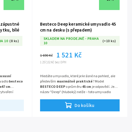
 zápustné
Besteco Deep keramické umyvadlo 45
ytku, bílé
cm na desku (s přepadem)
SKLADEM NA PRODEJNĚ - PRAHA
HA 10
(8 ks)
(>10 ks)
10
1 521 Kč
1 690 Kč
1 257,02 Kč bez DPH
luxusní
Hledáte umyvadlo, které je krásné na pohled, ale
vadlo
besteco
především
maximálně praktické
? Model
x47 cm
BESTECO DEEP
o průměru
45 cm
je odpovědí. Jeho
vytvoření
název "Deep" (hluboký) nelže – toto umyvadlo
o centra v
nabízí nadstandardní hloubku, která zajišťuje
i
modul je
pohodlné mytí rukou bez zbytečného rozstřikování
Do košíku
ý (nábytkový)
,
vody kolem. Díky integrovanému přepadu je navíc
Materiál
trie dokonale
bezpečné proti přetečení, což oceníte v rušných
eplotním
mní šířka 82 cm
rodinných koupelnách.
je jeho
oskytuje
absolutní
které plynule