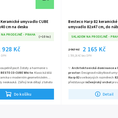
Keramické umyvadlo CUBE
Besteco Harp 82 keramické
x40 cm na desku
umyvadlo 82x47 cm, do náb
 NA PRODEJNĚ - PRAHA
(>10 ks)
SKLADEM NA PRODEJNĚ - PRA
1 928 Kč
2 165 Kč
2 967 Kč
ez DPH
1 789,26 Kč bez DPH
koupelně pocit čistoty a harmonie s
✨
Architektonická dominance a 
m
BESTECO CUBE White
. Klasická bílá
prostor:
Designové nábytkové umy
eramika v moderním geometrickém
Harp 82
o velkorysých rozměrech
82
dy neokouká. Zářivý lesk dělají z tohoto
představuje
inženýrský vrchol
pro 
rzální, a přitom stylový prvek, který
rozlehlého a vizuálně čistého mycíh
Rychlý přehled – Hlavní přednost
ou desku – od přírodního dřeva až po
rodinné koupelně. Tento gigantický 
Do košíku
Detail
men.
striktně zkonstruován jako
zápustn
💎
Prémiová sanitární keramika:
což znamená, že jeho spodní geome
prochází
přísně řízeným vysokot
lícuje s koupelnovou skříňkou. Enor
výpalem
(přes 1200 °C), což garantu
maximalizuje využitelný prostor a p
extrémní strukturální pevnost
, 
luxusní boční odkládací plochy
, 