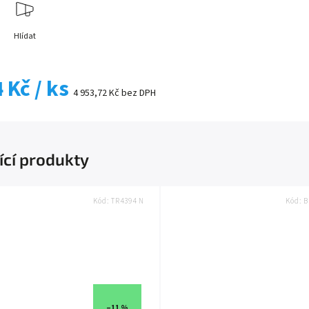
Hlídat
4 Kč
/ ks
4 953,72 Kč bez DPH
ící produkty
Kód:
TR4394 N
Kód:
B
–11 %