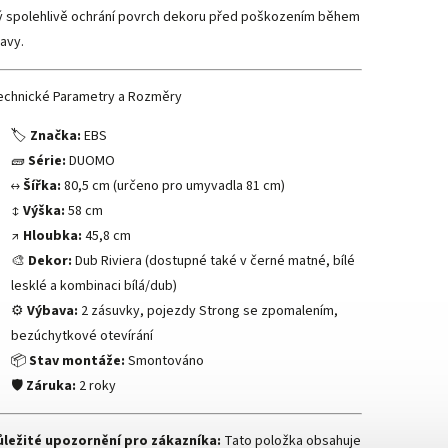
ý spolehlivě ochrání povrch dekoru před poškozením během
avy.
echnické Parametry a Rozměry
🏷️
Značka:
EBS
🧱
Série:
DUOMO
↔️
Šířka:
80,5 cm (určeno pro umyvadla 81 cm)
↕️
Výška:
58 cm
↗️
Hloubka:
45,8 cm
🎨
Dekor:
Dub Riviera (dostupné také v černé matné, bílé
lesklé a kombinaci bílá/dub)
⚙️
Výbava:
2 zásuvky, pojezdy Strong se zpomalením,
bezúchytkové otevírání
📦
Stav montáže:
Smontováno
🛡️
Záruka:
2 roky
ůležité upozornění pro zákazníka:
Tato položka obsahuje