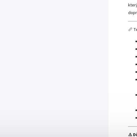
kter
dopr
📏 T
⚠️ D