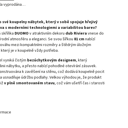
yla vyprodána…
 své koupelny nábytek, který v sobě spojuje hřejivý
va s moderními technologiemi a variabilitou barev?
 skříňka
DUOMO
v atraktivním dekoru
dub Riviera
vnese do
řírodní atmosféru a eleganci. Se svou šířkou
81 cm
nabízí
vnováhu mezi kompaktními rozměry a štědrým úložným
který je v koupelně vždy potřeba.
l vyniká čistým
bezúchytkovým designem
, který
linii nábytku, a přesto nabízí pohodlné otevírání zásuvek.
konstruována k zavěšení na stěnu, což dodává koupelně pocit
a usnadňuje údržbu podlahy. Velkou výhodou je, že produkt
již
v plně smontovaném stavu
, což vám ušetří čas i starosti
formace