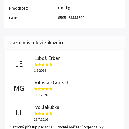
0.61 kg
Hmotnost
:
8595163555709
EAN
:
Luboš Erben
LE
1.8.2026
Miloslav Gratsch
MG
30.7.2026
Ivo Jakubka
IJ
28.7.2026
Vstřícný přístup personálu, rychlé vyřízení objednávky.