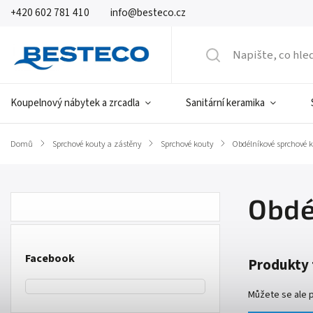
+420 602 781 410
info@besteco.cz
Koupelnový nábytek a zrcadla
Sanitární keramika
Domů
/
Sprchové kouty a zástěny
/
Sprchové kouty
/
Obdélníkové sprchové 
Obdé
Facebook
Produkty 
Můžete se ale p