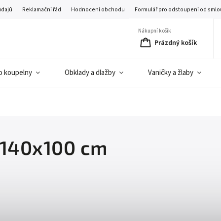
údajů
Reklamační řád
Hodnocení obchodu
Formulář pro odstoupení od smlo
Nákupní košík
Prázdný košík
o koupelny
Obklady a dlažby
Vaničky a žlaby
 140x100 cm