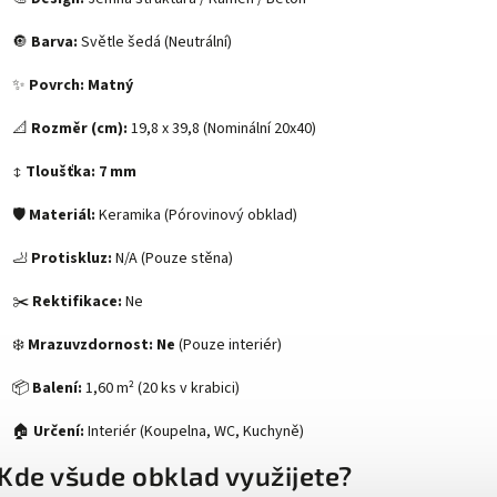
🔘
Barva:
Světle šedá (Neutrální)
✨
Povrch:
Matný
📐
Rozměr (cm):
19,8 x 39,8 (Nominální 20x40)
↕️
Tloušťka:
7 mm
🛡️
Materiál:
Keramika (Pórovinový obklad)
🦶
Protiskluz:
N/A (Pouze stěna)
✂️
Rektifikace:
Ne
❄️
Mrazuvzdornost:
Ne
(Pouze interiér)
📦
Balení:
1,60 m² (20 ks v krabici)
🏠
Určení:
Interiér (Koupelna, WC, Kuchyně)
Kde všude obklad využijete?