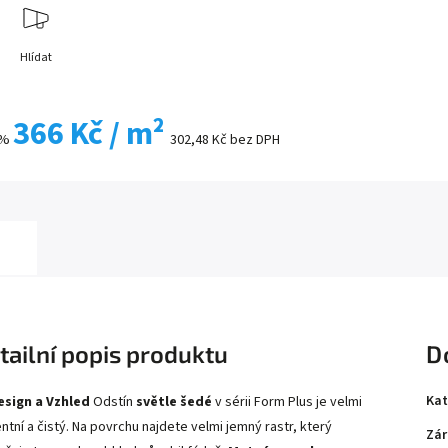
Hlídat
366 Kč
/ m²
 %
302,48 Kč bez DPH
tailní popis produktu
D
Kat
esign a Vzhled
Odstín
světle šedé
v sérii Form Plus je velmi
ntní a čistý. Na povrchu najdete velmi jemný rastr, který
Zár