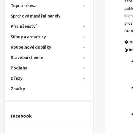
zabr
Topná tělesa
pohl
Sprchové masážní panely
klid
pros
Příslušenství
ráz n
Sifony a armatury
💎 M
Koupelnové doplňky
(pór
Stavební chemie
Podlahy
Dřezy
Značky
Facebook