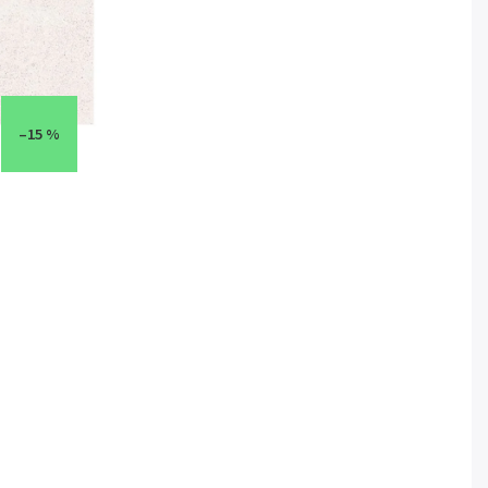
–15 %