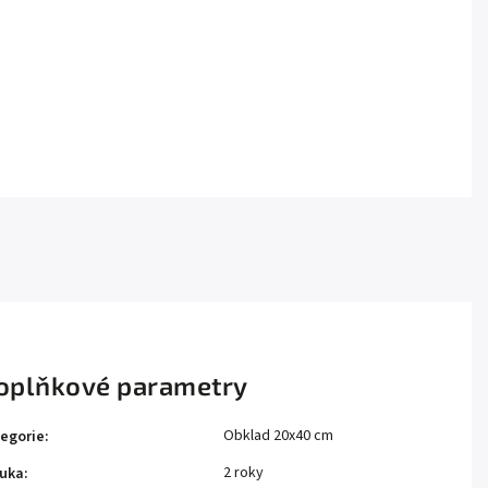
oplňkové parametry
Obklad 20x40 cm
egorie
:
2 roky
uka
: