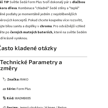
áš TIP
Světle šedá Form Plus tvoří dokonalý pár s
dlažbou
koru dřeva
. Kombinace "chladné" šedé stěny a "teplé"
ěné podlahy je momentálně jedním z nejoblíbenějších
riérových konceptů. Pokud chcete koupelnu více rozsvítit,
ijte bílou sanitu a doplňky v
chromu
. Pro odvážnější vzhled
ěte po
černých matných bateriích
, které na světle šedém
dí krásně vyniknou.
Často kladené otázky
 Technické Parametry a
změry
🏷️
Značka:
RAKO
🧱
Série:
Form Plus
🔢
Kód:
WADMB695
🎨
Design:
Jemná struktura / Kámen / Beton