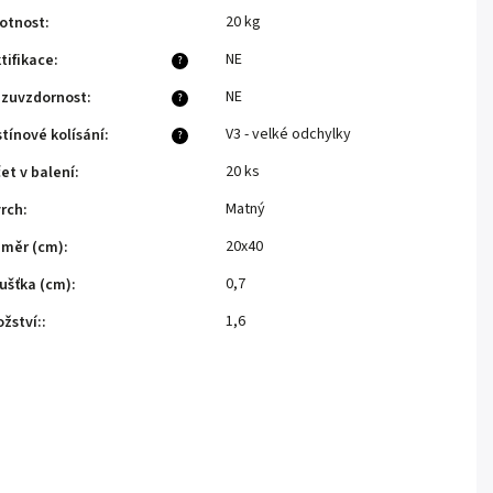
20 kg
otnost
:
NE
tifikace
:
?
NE
zuvzdornost
:
?
V3 - velké odchylky
tínové kolísání
:
?
20 ks
et v balení
:
Matný
rch
:
20x40
měr (cm)
:
0,7
ušťka (cm)
:
1,6
žství:
: