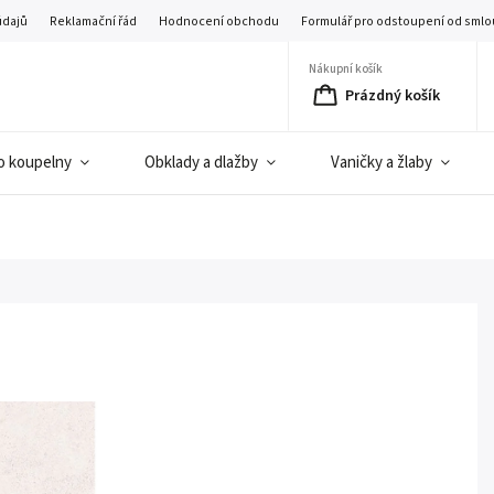
údajů
Reklamační řád
Hodnocení obchodu
Formulář pro odstoupení od smlo
Nákupní košík
Prázdný košík
o koupelny
Obklady a dlažby
Vaničky a žlaby