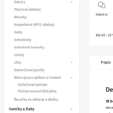
Dekory
Plastové obklady
Zeptat se
Mozaiky
Koupelnové (SPC) obklady
Sokly
431 Kč
–15
Schodovky
Schodové tvarovky
Listely
Popis
Lišty
Dokončovací profily
Nástroje pro aplikaci a tmelení
Vytlačovací pistole
De
Pistole na montážní pěnu
Řezačky na obklady a dlažby
🎨 D
dece
Vaničky a žlaby