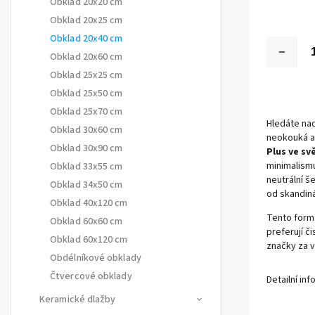
Obklad 20x20 cm
Obklad 20x25 cm
Obklad 20x40 cm
Obklad 20x60 cm
Obklad 25x25 cm
Obklad 25x50 cm
Obklad 25x70 cm
Hledáte na
Obklad 30x60 cm
neokouká a 
Obklad 30x90 cm
Plus ve s
minimalismu
Obklad 33x55 cm
neutrální š
Obklad 34x50 cm
od skandiná
Obklad 40x120 cm
Tento for
Obklad 60x60 cm
preferují č
Obklad 60x120 cm
značky za v
Obdélníkové obklady
Čtvercové obklady
Detailní in
Keramické dlažby