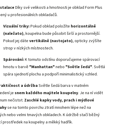
Instalace
Díky své velikosti a hmotnosti je obklad Form Plus
bený u profesionálních obkladačů.
Vizuální triky:
Pokud obklad položíte
horizontálně
(naležato)
, koupelna bude působit širší a prostornější.
Pokud jej dáte
vertikálně (nastojato)
, opticky zvýšíte
strop v nízkých místnostech.
Spárování:
K tomuto odstínu doporučujeme spárovací
hmotu v barvě
"Manhattan"
nebo
"Světle šedá"
. Světlá
spára sjednotí plochu a podpoří minimalistický vzhled.
raktičnost a údržba
Světle šedá barva v matném
edení je
snem každého majitele koupelny
. Je na ní vidět
mum nečistot.
Zaschlé kapky vody, prach i mýdlové
uhy
se na tomto povrchu ztratí mnohem lépe než na
lých nebo velmi tmavých obkladech. K údržbě stačí běžný
icí prostředek na koupelny a měkký hadřík.