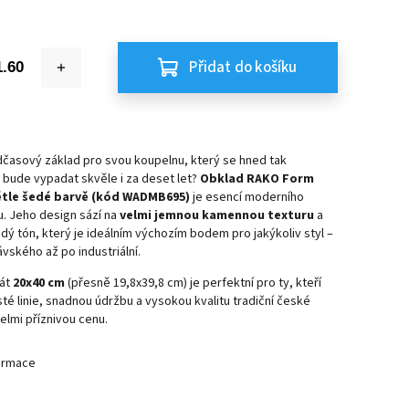
Přidat do košíku
dčasový základ pro svou koupelnu, který se hned tak
bude vypadat skvěle i za deset let?
Obklad RAKO Form
větle šedé barvě (kód WADMB695)
je esencí moderního
. Jeho design sází na
velmi jemnou kamennou texturu
a
edý tón, který je ideálním výchozím bodem pro jakýkoliv styl –
vského až po industriální.
mát
20x40 cm
(přesně 19,8x39,8 cm) je perfektní pro ty, kteří
isté linie, snadnou údržbu a vysokou kvalitu tradiční české
elmi příznivou cenu.
formace