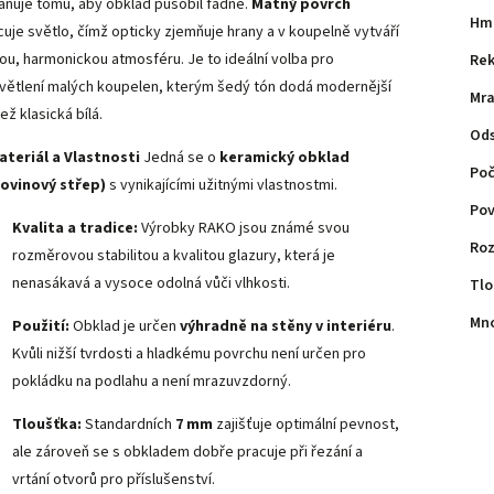
aňuje tomu, aby obklad působil fádně.
Matný povrch
Hm
cuje světlo, čímž opticky zjemňuje hrany a v koupelně vytváří
nou, harmonickou atmosféru. Je to ideální volba pro
Rek
větlení malých koupelen, kterým šedý tón dodá modernější
Mra
ež klasická bílá.
Ods
ateriál a Vlastnosti
Jedná se o
keramický obklad
Poč
ovinový střep)
s vynikajícími užitnými vlastnostmi.
Pov
Kvalita a tradice:
Výrobky RAKO jsou známé svou
Roz
rozměrovou stabilitou a kvalitou glazury, která je
nenasákavá a vysoce odolná vůči vlhkosti.
Tlo
Mno
Použití:
Obklad je určen
výhradně na stěny v interiéru
.
Kvůli nižší tvrdosti a hladkému povrchu není určen pro
pokládku na podlahu a není mrazuvzdorný.
Tloušťka:
Standardních
7 mm
zajišťuje optimální pevnost,
ale zároveň se s obkladem dobře pracuje při řezání a
vrtání otvorů pro příslušenství.