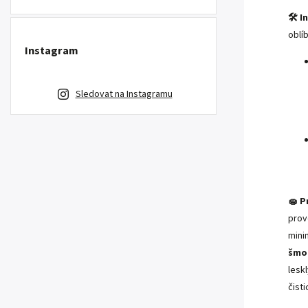
🛠️ 
oblí
Instagram
Sledovat na Instagramu
🧽 P
prov
mini
šmo
lesk
čist