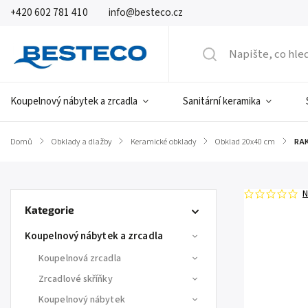
+420 602 781 410
info@besteco.cz
Koupelnový nábytek a zrcadla
Sanitární keramika
Domů
/
Obklady a dlažby
/
Keramické obklady
/
Obklad 20x40 cm
/
RAK
N
Kategorie
Koupelnový nábytek a zrcadla
Koupelnová zrcadla
Zrcadlové skříňky
Koupelnový nábytek