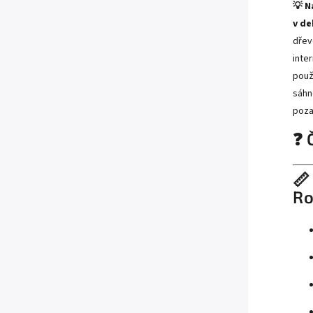
💡 N
v de
dřev
inte
použ
sáhn
poza
❓ 
📏
Ro