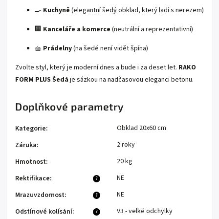
🍳
Kuchyně
(elegantní šedý obklad, který ladí s nerezem)
🏢
Kanceláře a komerce
(neutrální a reprezentativní)
🧺
Prádelny
(na šedé není vidět špína)
Zvolte styl, který je moderní dnes a bude i za deset let.
RAKO
FORM PLUS Šedá
je sázkou na nadčasovou eleganci betonu.
Doplňkové parametry
Obklad 20x60 cm
Kategorie
:
2 roky
Záruka
:
20 kg
Hmotnost
:
NE
Rektifikace
:
?
NE
Mrazuvzdornost
:
?
V3 - velké odchylky
Odstínové kolísání
:
?