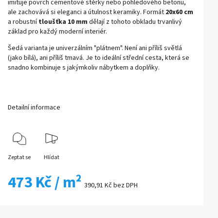
imituje povrch cementové stěrky nebo pohledového betonu,
ale zachovává si eleganci a útulnost keramiky. Formát
20x60 cm
a robustní
tloušťka 10 mm
dělají z tohoto obkladu trvanlivý
základ pro každý moderní interiér.
Šedá varianta je univerzálním "plátnem". Není ani příliš světlá
(jako bílá), ani příliš tmavá. Je to ideální střední cesta, která se
snadno kombinuje s jakýmkoliv nábytkem a doplňky.
Detailní informace
Zeptat se
Hlídat
473 Kč
/ m²
390,91 Kč bez DPH