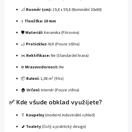
📐
Rozměr (cm):
19,8 x 59,8 (Nominální 20x60)
↕️
Tloušťka:
10 mm
🛡️
Materiál:
Keramika (Pórovina)
🦶
Protiskluz:
N/A (Pouze stěna)
✂️
Rektifikace:
Ne (Standardní hrana)
❄️
Mrazuvzdornost:
Ne
📦
Balení:
1,08 m² (9 ks)
🏠
Určení:
Interiér (Pouze stěna)
✅ Kde všude obklad využijete?
🚿
Koupelny
(moderní industriální vzhled)
🚽
Toalety
(čistý a praktický design)