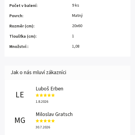
9 ks
Počet v balení
:
Matný
Povrch
:
20x60
Rozměr (cm)
:
1
Tloušťka (cm)
:
1,08
Množství:
:
Luboš Erben
LE
1.8.2026
Miloslav Gratsch
MG
30.7.2026