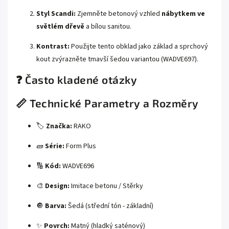
Styl Scandi:
Zjemněte betonový vzhled
nábytkem ve
světlém dřevě
a bílou sanitou.
Kontrast:
Použijte tento obklad jako základ a sprchový
kout zvýrazněte tmavší šedou variantou (WADVE697).
❓ Často kladené otázky
📏 Technické Parametry a Rozměry
🏷️
Značka:
RAKO
🧱
Série:
Form Plus
🔢
Kód:
WADVE696
🎨
Design:
Imitace betonu / Stěrky
🔘
Barva:
Šedá (střední tón - základní)
✨
Povrch:
Matný (hladký saténový)