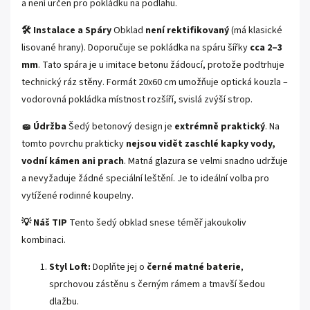
a není určen pro pokládku na podlahu.
🛠️ Instalace a Spáry
Obklad
není rektifikovaný
(má klasické
lisované hrany). Doporučuje se pokládka na spáru šířky
cca 2–3
mm
. Tato spára je u imitace betonu žádoucí, protože podtrhuje
technický ráz stěny. Formát 20x60 cm umožňuje optická kouzla –
vodorovná pokládka místnost rozšíří, svislá zvýší strop.
🧽 Údržba
Šedý betonový design je
extrémně praktický
. Na
tomto povrchu prakticky
nejsou vidět zaschlé kapky vody,
vodní kámen ani prach
. Matná glazura se velmi snadno udržuje
a nevyžaduje žádné speciální leštění. Je to ideální volba pro
vytížené rodinné koupelny.
💡 Náš TIP
Tento šedý obklad snese téměř jakoukoliv
kombinaci.
Styl Loft:
Doplňte jej o
černé matné baterie
,
sprchovou zástěnu s černým rámem a tmavší šedou
dlažbu.