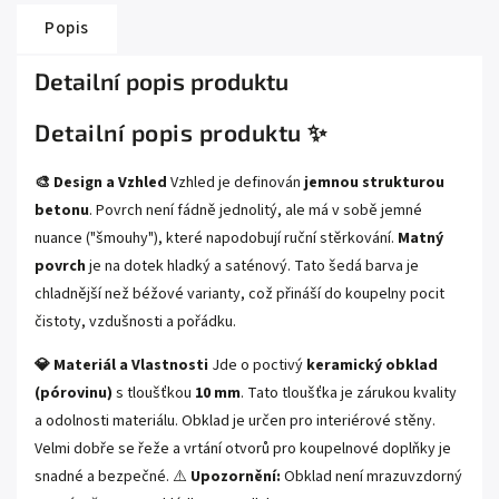
Popis
Detailní popis produktu
Detailní popis produktu ✨
🎨 Design a Vzhled
Vzhled je definován
jemnou strukturou
betonu
. Povrch není fádně jednolitý, ale má v sobě jemné
nuance ("šmouhy"), které napodobují ruční stěrkování.
Matný
povrch
je na dotek hladký a saténový. Tato šedá barva je
chladnější než béžové varianty, což přináší do koupelny pocit
čistoty, vzdušnosti a pořádku.
💎 Materiál a Vlastnosti
Jde o poctivý
keramický obklad
(pórovinu)
s tloušťkou
10 mm
. Tato tloušťka je zárukou kvality
a odolnosti materiálu. Obklad je určen pro interiérové stěny.
Velmi dobře se řeže a vrtání otvorů pro koupelnové doplňky je
snadné a bezpečné. ⚠️
Upozornění:
Obklad není mrazuvzdorný