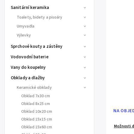
Sanitární keramika
Toalety, bidety a pisoáry
Umyvadla
Výlevky
Sprchové kouty a zástěny
Vodovodní baterie
Vany do koupelny
Obklady a dlažby
Keramické obklady
Obklad 7x30 cm
Obklad 8x25 cm
NA OBJE
Obklad 10x20 cm
Obklad 15x15 cm
Možnosti 
Obklad 15x60 cm