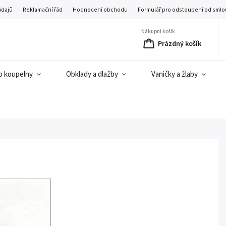
údajů
Reklamační řád
Hodnocení obchodu
Formulář pro odstoupení od smlo
Nákupní košík
Prázdný košík
o koupelny
Obklady a dlažby
Vaničky a žlaby