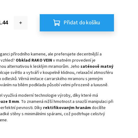
Přidat do košíku
ganci přírodního kamene, ale preferujete decentnější a
 vzhled?
Obklad RAKO VEIN
v matném provedení je
anou alternativou k lesklým mramorům. Jeho
saténově matný
lcuje světlo a vytváří v koupelně klidnou, relaxační atmosféru
h odlesků. Věrná imitace carrarského mramoru s jemným
váním na bílém podkladu působí velmi přirozeně a luxusně.
l využívá moderní technologie výroby, díky které má
uze 8 mm
. To znamená nižší hmotnost a snazší manipulaci při
erfektní pevnosti. Díky
rektifikovaným hranám
docílíte
adké stěny s minimálními spárami, což podtrhuje celistvý
ene.