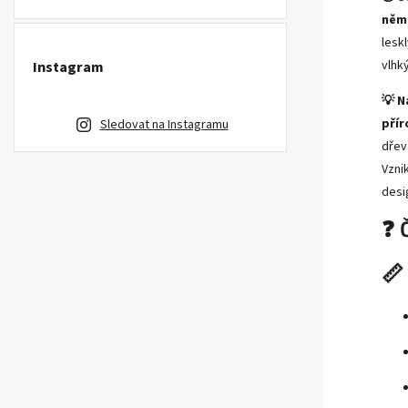
něm 
lesk
vlhk
Instagram
💡 N
přír
Sledovat na Instagramu
dřev
Vzni
desi
❓ 
📏