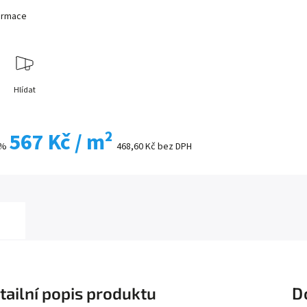
formace
Hlídat
567 Kč
/ m²
 %
468,60 Kč bez DPH
tailní popis produktu
D