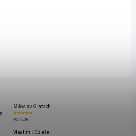
Miloslav Gratsch
G
30.7.2026
Vlastimil Doležel