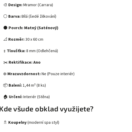
🎨
Design:
Mramor (Carrara)
⚪
Barva:
Bílá (šedé žilkování)
🌑
Povrch:
Matný (Saténový)
📐
Rozměr:
30 x 60 cm
↕️
Tloušťka:
8 mm (Odlehčená)
✂️
Rektifikace:
Ano
❄️
Mrazuvzdornost:
Ne (Pouze interiér)
📦
Balení:
1,44 m² (8 ks)
🏠
Určení:
Interiér (Stěna)
Kde všude obklad využijete?
🚿
Koupelny
(moderní spa styl)