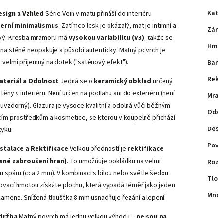
Kat
esign a Vzhled
Série Vein v matu přináší do interiéru
erní minimalismus
. Zatímco lesk je okázalý, mat je intimní a
Zár
ivý. Kresba mramoru má
vysokou variabilitu (V3)
, takže se
Hm
 na stěně neopakuje a působí autenticky. Matný povrch je
c velmi příjemný na dotek ("saténový efekt").
Bar
Rek
ateriál a Odolnost
Jedná se o
keramický obklad
určený
těny v interiéru. Není určen na podlahu ani do exteriéru (není
Mra
uvzdorný). Glazura je vysoce kvalitní a odolná vůči běžným
Ods
icím prostředkům a kosmetice, se kterou v koupelně přichází
Des
tyku.
Pov
Instalace a Rektifikace
Velkou předností je
rektifikace
sné zabroušení hran)
. To umožňuje pokládku na velmi
Roz
u spáru (cca 2 mm). V kombinaci s bílou nebo světle šedou
Tlo
ovací hmotou získáte plochu, která vypadá téměř jako jeden
Mno
kamene. Snížená tloušťka 8 mm usnadňuje řezání a lepení.
držba
Matný povrch má jednu velkou výhodu –
nejsou na