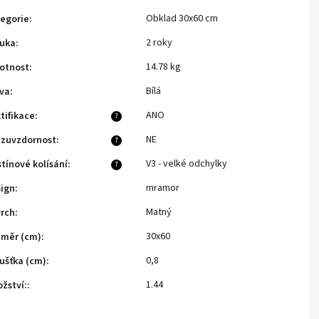
Obklad 30x60 cm
egorie
:
2 roky
uka
:
14.78 kg
otnost
:
Bílá
va
:
ANO
tifikace
:
?
NE
zuvzdornost
:
?
V3 - velké odchylky
tínové kolísání
:
?
mramor
ign
:
Matný
rch
:
30x60
měr (cm)
:
0,8
ušťka (cm)
:
1.44
žství:
: