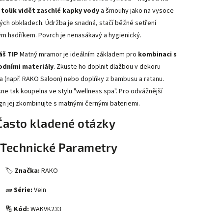
tolik vidět zaschlé kapky vody
a šmouhy jako na vysoce
lých obkladech. Údržba je snadná, stačí běžné setření
ým hadříkem. Povrch je nenasákavý a hygienický.
áš TIP
Matný mramor je ideálním základem pro
kombinaci s
odními materiály
. Zkuste ho doplnit dlažbou v dekoru
a (např. RAKO Saloon) nebo doplňky z bambusu a ratanu.
kne tak koupelna ve stylu "wellness spa". Pro odvážnější
gn jej zkombinujte s matnými černými bateriemi.
Často kladené otázky
 Technické Parametry
🏷️
Značka:
RAKO
🧱
Série:
Vein
🔢
Kód:
WAKVK233