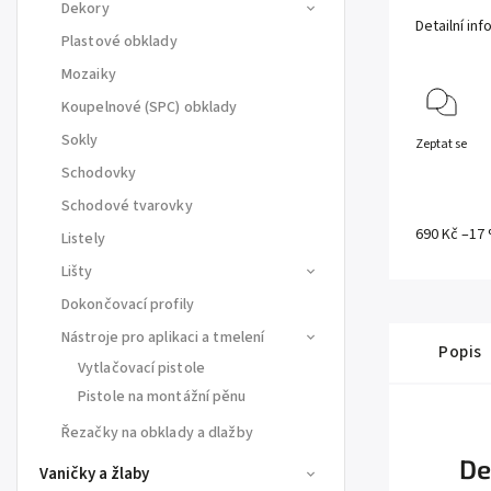
Dekory
Detailní in
Plastové obklady
Mozaiky
Koupelnové (SPC) obklady
Sokly
Zeptat se
Schodovky
Schodové tvarovky
690 Kč
–17
Listely
Lišty
Dokončovací profily
Nástroje pro aplikaci a tmelení
Popis
Vytlačovací pistole
Pistole na montážní pěnu
Řezačky na obklady a dlažby
De
Vaničky a žlaby