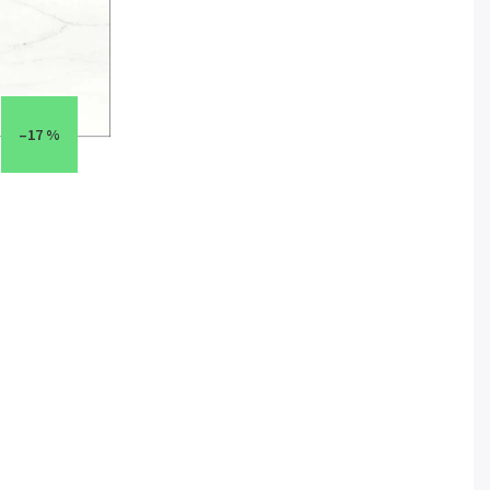
–17 %