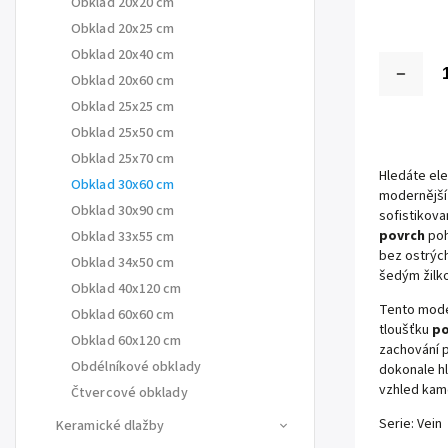
Obklad 20x20 cm
Obklad 20x25 cm
Obklad 20x40 cm
Obklad 20x60 cm
Obklad 25x25 cm
Obklad 25x50 cm
Obklad 25x70 cm
Hledáte ele
Obklad 30x60 cm
modernější
Obklad 30x90 cm
sofistikov
povrch
poh
Obklad 33x55 cm
bez ostrýc
Obklad 34x50 cm
šedým žilko
Obklad 40x120 cm
Tento mode
Obklad 60x60 cm
tloušťku
po
Obklad 60x120 cm
zachování p
Obdélníkové obklady
dokonale hl
vzhled kam
Čtvercové obklady
Serie:
Vein
Keramické dlažby