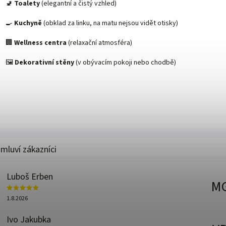
🚽
Toalety
(elegantní a čistý vzhled)
🍳
Kuchyně
(obklad za linku, na matu nejsou vidět otisky)
🏢
Wellness centra
(relaxační atmosféra)
🖼️
Dekorativní stěny
(v obývacím pokoji nebo chodbě)
Luboš Erben
M
1.8.2026
Ivo Jakubka