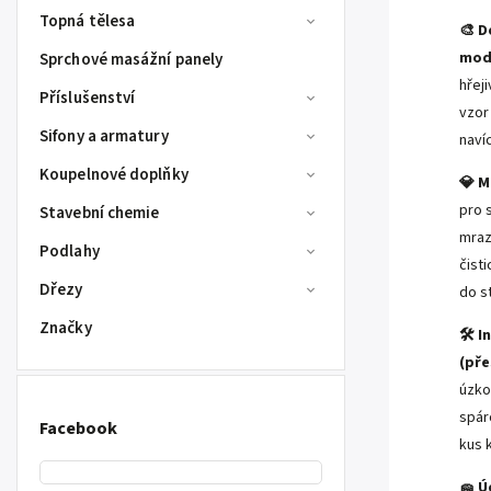
Topná tělesa
🎨 D
mod
Sprchové masážní panely
hřej
Příslušenství
vzor
Sifony a armatury
naví
Koupelnové doplňky
💎 M
pro s
Stavební chemie
mraz
Podlahy
čist
Dřezy
do s
Značky
🛠️ 
(pře
úzko
spár
Facebook
kus 
🧽 Ú