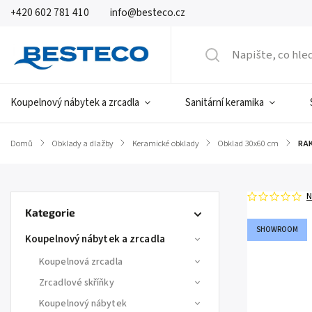
+420 602 781 410
info@besteco.cz
Koupelnový nábytek a zrcadla
Sanitární keramika
Domů
/
Obklady a dlažby
/
Keramické obklady
/
Obklad 30x60 cm
/
RAK
N
Kategorie
SHOWROOM
Koupelnový nábytek a zrcadla
Koupelnová zrcadla
Zrcadlové skříňky
Koupelnový nábytek