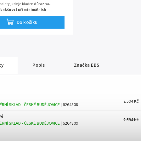
oalety, kde je kladen důraz na
funkčnost při minimálních
. Tato závěsná skříňka o šířce pouhých
vedení
lesklá bílá
je dodávána včetně
Do košíku
 umyvadla a reprezentuje
čistý,
sign
a
pokročilé technické
pro dlouhotrvající komfort.
ty
Popis
Značka
EBS
é
2 594 Kč
ÉRNÍ SKLAD - ČESKÉ BUDĚJOVICE
| 6264808
vé
2 594 Kč
ÉRNÍ SKLAD - ČESKÉ BUDĚJOVICE
| 6264809