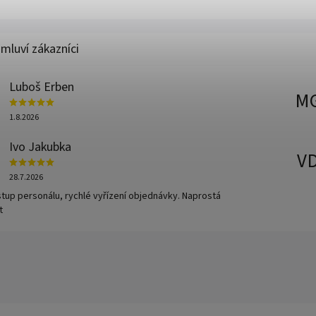
Luboš Erben
M
1.8.2026
Ivo Jakubka
V
28.7.2026
ístup personálu, rychlé vyřízení objednávky. Naprostá
t