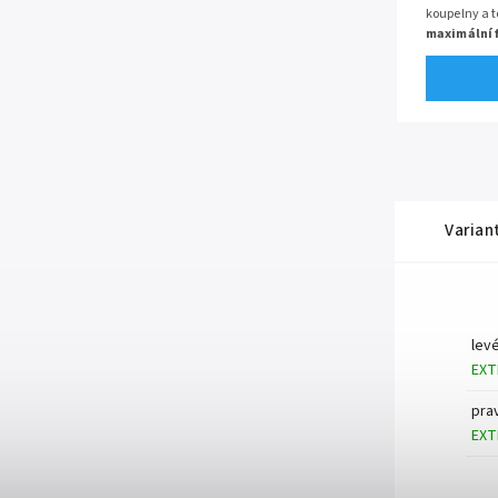
koupelny a t
maximální 
rozměrech
50 cm
v pro
keramického
moderní de
parametry
Varian
lev
EXT
pra
EXT