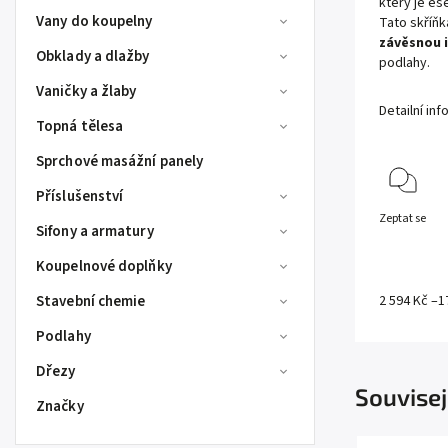
který je es
Vany do koupelny
Tato skříňk
závěsnou i
Obklady a dlažby
podlahy.
Vaničky a žlaby
Detailní in
Topná tělesa
Sprchové masážní panely
Příslušenství
Zeptat se
Sifony a armatury
Koupelnové doplňky
Stavební chemie
2 594 Kč
–1
Podlahy
Dřezy
Souvisej
Značky