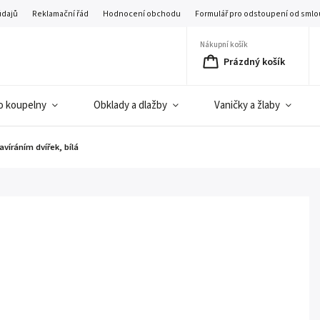
údajů
Reklamační řád
Hodnocení obchodu
Formulář pro odstoupení od smlo
Nákupní košík
Prázdný košík
o koupelny
Obklady a dlažby
Vaničky a žlaby
víráním dvířek, bílá