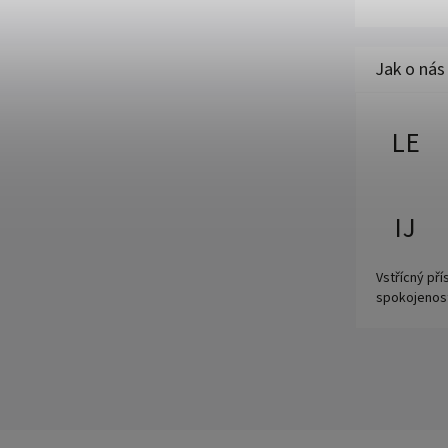
LE
IJ
Vstřícný př
spokojenos