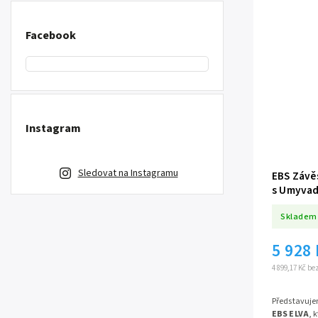
Facebook
Instagram
Sledovat na Instagramu
EBS Závě
s Umyvadl
Zásuvky S
Skladem
Kód ELVA
5 928
4 899,17 Kč b
Představuj
EBS ELVA
, 