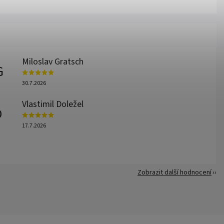
Miloslav Gratsch
G
30.7.2026
Vlastimil Doležel
D
17.7.2026
Zobrazit další hodnocení