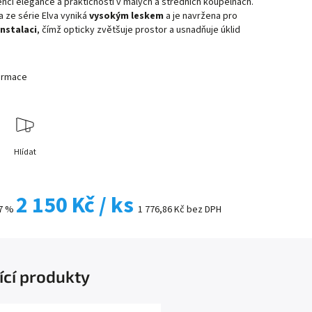
encí elegance a praktičnosti v malých a středních koupelnách.
a ze série Elva vyniká
vysokým leskem
a je navržena pro
nstalaci
, čímž opticky zvětšuje prostor a usnadňuje úklid
formace
Hlídat
2 150 Kč
/ ks
7 %
1 776,86 Kč bez DPH
ící produkty