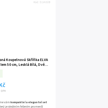
Kód:
ELVA50B
sná Koupelnová Skříňka ELVA
em 50 cm, Lesklá Bílá, Dvě
oft-Close (Brzda Dovření),
50B
 Kč
ez DPH
eme vám
kompaktní a elegantní set
který je ideálním řešením pro menší