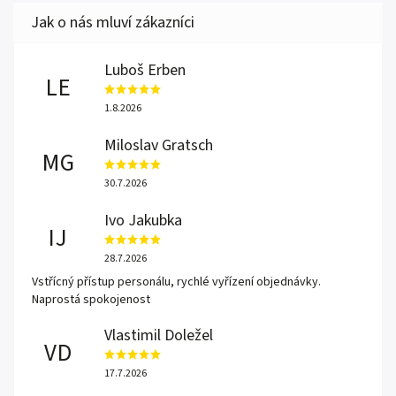
Luboš Erben
LE
1.8.2026
Miloslav Gratsch
MG
30.7.2026
Ivo Jakubka
IJ
28.7.2026
Vstřícný přístup personálu, rychlé vyřízení objednávky.
Naprostá spokojenost
Vlastimil Doležel
VD
17.7.2026