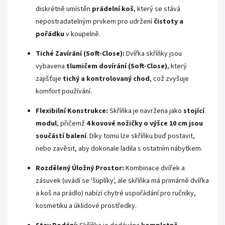
diskrétně umístěn
prádelní koš
, který se stává
nepostradatelným prvkem pro udržení
čistoty a
pořádku
v koupelně.
Tiché Zavírání (Soft-Close):
Dvířka skříňky jsou
vybavena
tlumičem dovírání (Soft-Close)
, který
zajišťuje
tichý a kontrolovaný chod
, což zvyšuje
komfort používání.
Flexibilní Konstrukce:
Skříňka je navržena jako
stojící
modul
, přičemž
4 kovové nožičky o výšce 10 cm jsou
součástí balení
. Díky tomu lze skříňku buď postavit,
nebo zavěsit, aby dokonale ladila s ostatním nábytkem.
Rozdělený Úložný Prostor:
Kombinace dvířek a
zásuvek (uvádí se 'šuplíky', ale skříňka má primárně dvířka
a koš na prádlo) nabízí chytré uspořádání pro ručníky,
kosmetiku a úklidové prostředky.