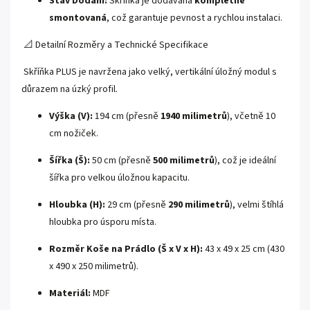
Stav Dodání:
Skříňka je dodávána
kompletně
smontovaná
, což garantuje pevnost a rychlou instalaci.
📐 Detailní Rozměry a Technické Specifikace
Skříňka PLUS je navržena jako velký, vertikální úložný modul s
důrazem na úzký profil.
Výška (V):
194 cm (přesně
1940 milimetrů
), včetně 10
cm nožiček.
Šířka (Š):
50 cm (přesně
500 milimetrů
), což je ideální
šířka pro velkou úložnou kapacitu.
Hloubka (H):
29 cm (přesně
290 milimetrů
), velmi štíhlá
hloubka pro úsporu místa.
Rozměr Koše na Prádlo (Š x V x H):
43 x 49 x 25 cm (430
x 490 x 250 milimetrů).
Materiál:
MDF