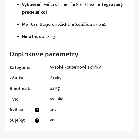
Vybavení:
Dvířka s tlumením Soft-Close,
integrovaný
prádelní koš
.
Montáž:
Stojící s nožičkami (součástí balení).
Hmotnost:
23 kg.
Doplňkové parametry
Vysoké koupelnové skříňky
Kategorie
:
2 roky
Záruka
:
23 kg
Hmotnost
:
výsoká
Typ
:
ano
Dvířka
:
?
ano
Šuplíky
:
?