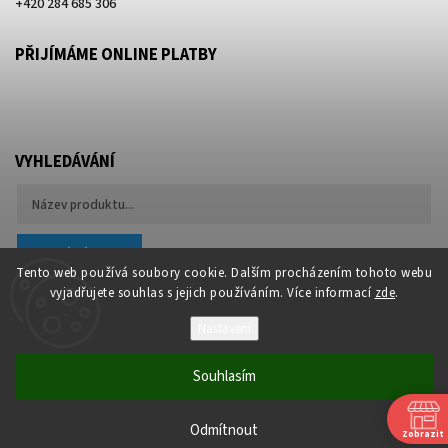
+420 284 685 306
PŘIJÍMÁME ONLINE PLATBY
VYHLEDÁVÁNÍ
Hledat
Tento web používá soubory cookie. Dalším procházením tohoto webu
vyjadřujete souhlas s jejich používáním. Více informací
zde
.
Nastavení
Souhlasím
Copyright 2026
Besteco s.r.o.
. Všechna práva vyhrazena.
Upravit nastavení cookies
Odmítnout
Zobrazit
Vytvořil
Shoptet
| Design
Shoptak.cz